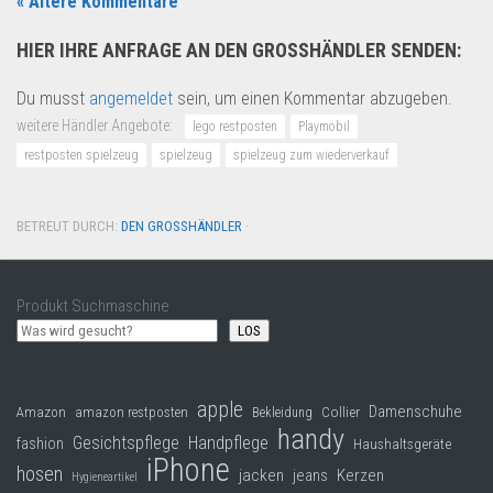
« Ältere Kommentare
HIER IHRE ANFRAGE AN DEN GROSSHÄNDLER SENDEN:
Du musst
angemeldet
sein, um einen Kommentar abzugeben.
weitere Händler Angebote:
lego restposten
Playmobil
restposten spielzeug
spielzeug
spielzeug zum wiederverkauf
BETREUT DURCH:
DEN GROSSHÄNDLER
·
Produkt Suchmaschine
LOS
apple
Damenschuhe
Collier
Amazon
amazon restposten
Bekleidung
handy
Gesichtspflege
Handpflege
fashion
Haushaltsgeräte
iPhone
hosen
jacken
jeans
Kerzen
Hygieneartikel