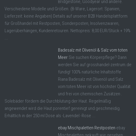
Bridgestone, Goodyear und andere.
Verschiedene Modelle und Größen. (B-Ware, Lagerort: Spanien,
Lieferzeit: keine Angaben) Details auf unserer B2B Handelsplattform
für Großhandel mit Restposten, Sonderposten, Insolvenzwaren,
Lagerüberhängen, Kundenretouren. Nettopreis: 8,00 EUR/Stück + 19%
...
Badesalz mit Olivenöl & Salz vom toten
Meer
Sie suchen Körperpflege? Dann
werden Sie auf grosshandel-zentrum.de
fündig! 100% natürliche Inhaltstoffe
Riana Badesalz mit Olivenöl und Salz
vom toten Meer ist von höchster Qualität
und frei von chemischen Zusätzen .
Solebäder fördern die Durchblutung der Haut. Regelmäßig
angewendet wird die Haut porentief gereinigt und geschmeidig.
Erhältlich in der 250 ml Dose als -Lavendel -Rose ...
ebay Mischpaletten Restposten
ebay
Mischpaletten gekauft wie gesehen.