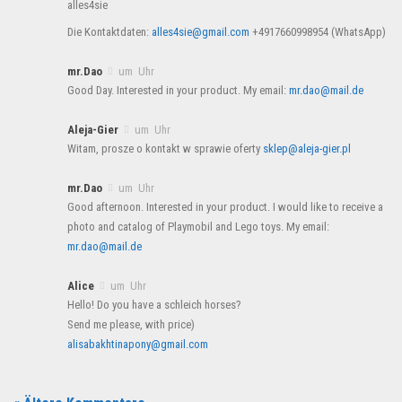
alles4sie
Die Kontaktdaten:
alles4sie@gmail.com
+4917660998954 (WhatsApp)
mr.Dao
um Uhr
Good Day. Interested in your product. My email:
mr.dao@mail.de
Aleja-Gier
um Uhr
Witam, prosze o kontakt w sprawie oferty
sklep@aleja-gier.pl
mr.Dao
um Uhr
Good afternoon. Interested in your product. I would like to receive a
photo and catalog of Playmobil and Lego toys. My email:
mr.dao@mail.de
Alice
um Uhr
Hello! Do you have a schleich horses?
Send me please, with price)
alisabakhtinapony@gmail.com