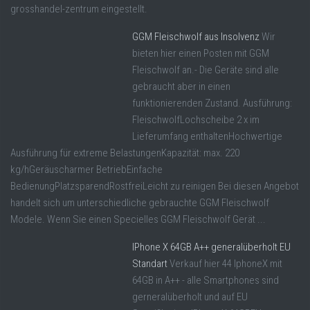
grosshandel-zentrum eingestellt.
GGM Fleischwolf aus Insolvenz
Wir
bieten hier einen Posten mit GGM
Fleischwolf an.- Die Geräte sind alle
gebraucht aber in einen
funktionierenden Zustand. Ausführung:
FleischwolfLochscheibe 2 x im
Lieferumfang enthaltenHochwertige
Ausführung für extreme BelastungenKapazität: max. 220
kg/hGeräuscharmer BetriebEinfache
BedienungPlatzsparendRostfreiLeicht zu reinigen Bei diesen Angebot
handelt sich um unterschiedliche gebrauchte GGM Fleischwolf
Modele. Wenn Sie einen Specielles GGM Fleischwolf Gerät ...
IPhone X 64GB A++ generalüberholt EU
Standart
Verkauf hier 44 IphoneX mit
64GB in A++ - alle Smartphones sind
gerneralüberholt und auf EU