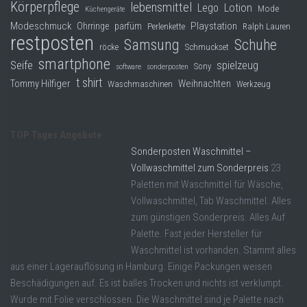
Körperpflege
lebensmittel
Lego
Lotion
Mode
Küchengeräte
Modeschmuck
Playstation
Ohrringe
parfüm
Perlenkette
Ralph Lauren
restposten
Samsung
Schuhe
röcke
Schmuckset
smartphone
Seife
spielzeug
Sony
software
sonderposten
t shirt
Tommy Hilfiger
Weihnachten
Waschmaschinen
Werkzeug
TOP Tages Angebote
Sonderposten Waschmittel –
Vollwaschmittel zum Sonderpreis
23
Paletten mit Waschmittel für Wäsche,
Vollwaschmittel, Tab Waschmittel. Alles
zum günstigen Sonderpreis. Alles Auf
Palette. Fast jeder Hersteller für
Waschmittel ist vorhanden. Stammt alles
aus einer Lagerauflösung in Hamburg. Einige Packungen weisen
Beschädigungen auf. Es ist balles Trocken und nichts ist verklumpt.
Wurde mit Folie verschlossen. Die Waschmittel sind je Palette nach