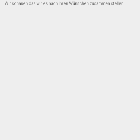
Dropshipping-Produkte
Wir schauen das wir es nach Ihren Wünschen zusammen stellen.
B2B Produkte
Grosshandel
Amazon
Aldi
Lidl
Kostenlos verkaufen
Anmelden
Kostenlos Registrieren
Newsletter