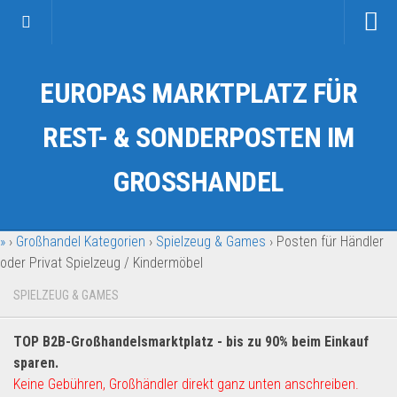
Startseite
EUROPAS MARKTPLATZ FÜR
Kategorien
Auto & Motorrad
REST- & SONDERPOSTEN IM
Drogerie & Tierbedarf
GROSSHANDEL
Fahrzeuge & Transport
Fashion & Mode
»
›
Großhandel Kategorien
›
Spielzeug & Games
›
Posten für Händler
Garten & Werkzeug
oder Privat Spielzeug / Kindermöbel
Geschäft, Büro & Schreibwaren
SPIELZEUG & GAMES
Geschenkartikel
Haushaltswaren
TOP B2B-Großhandelsmarktplatz - bis zu 90% beim Einkauf
Handy und Smartphone
sparen.
Keine Gebühren, Großhändler direkt ganz unten anschreiben.
Kosmetik & Pflege