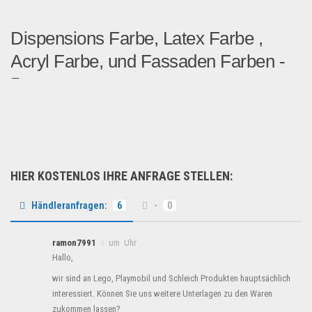
Dispensions Farbe, Latex Farbe ,
Acryl Farbe, und Fassaden Farben -
Po...
An alle Bauleute und Handw...
Grosshandel
HIER KOSTENLOS IHRE ANFRAGE STELLEN:
Händleranfragen:
6
-
0
ramon7991
um Uhr
Hallo,
wir sind an Lego, Playmobil und Schleich Produkten hauptsächlich
interessiert. Können Sie uns weitere Unterlagen zu den Waren
zukommen lassen?