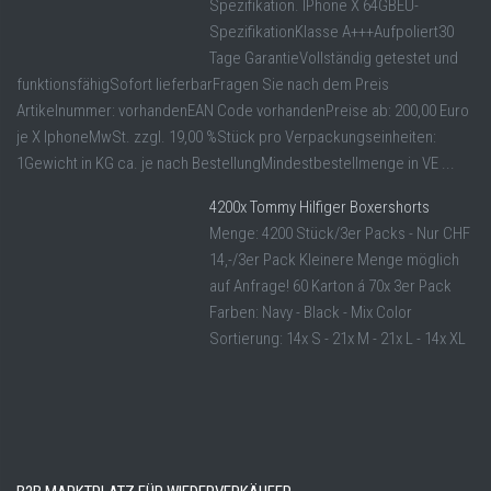
Spezifikation. IPhone X 64GBEU-
SpezifikationKlasse A+++Aufpoliert30
Tage GarantieVollständig getestet und
funktionsfähigSofort lieferbarFragen Sie nach dem Preis
Artikelnummer: vorhandenEAN Code vorhandenPreise ab: 200,00 Euro
je X IphoneMwSt. zzgl. 19,00 %Stück pro Verpackungseinheiten:
1Gewicht in KG ca. je nach BestellungMindestbestellmenge in VE ...
4200x Tommy Hilfiger Boxershorts
Menge: 4200 Stück/3er Packs - Nur CHF
14,-/3er Pack Kleinere Menge möglich
auf Anfrage! 60 Karton á 70x 3er Pack
Farben: Navy - Black - Mix Color
Sortierung: 14x S - 21x M - 21x L - 14x XL