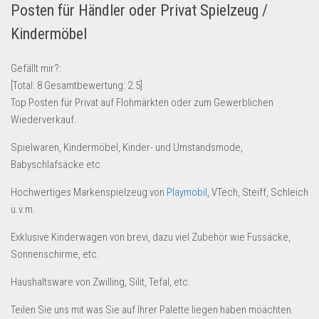
Posten für Händler oder Privat Spielzeug /
Lebensmittel & Getränke
Kindermöbel
Multimedia & Elektro
Münzen
Gefällt mir?:
[Total:
8
Gesamtbewertung:
2.5
]
Spielzeug & Games
Top Posten für Privat auf Flohmärkten oder zum Gewerblichen
Schuhe & Accessoires
Wiederverkauf.
Sport & Freizeit
Spielwaren, Kindermöbel, Kinder- und Umstandsmode,
Uhren & Schmuck
Babyschlafsäcke etc.
Wohnen & Einrichten
Hochwertiges Markenspielzeug von
Playmobil
, VTech, Steiff, Schleich
Restposten-Angebote
u.v.m.
Restposten für Privatpersonen
Exklusive Kinderwagen von brevi, dazu viel Zubehör wie Fussäcke,
eBay Restposten kaufen
Sonnenschirme, etc.
Sonderposten-Angebote
Haushaltsware von Zwilling, Silit, Tefal, etc.
Saison & Eventprodkte
Teilen Sie uns mit was Sie auf Ihrer Palette liegen haben möächten.