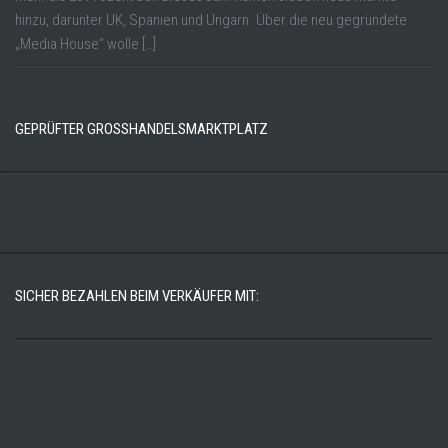
hinzu, darunter UK, Spanien und Ungarn. Über die neu gegründete
„Media House“ wolle […]
GEPRÜFTER GROSSHANDELSMARKTPLATZ
SICHER BEZAHLEN BEIM VERKÄUFER MIT: