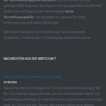
Wir sind unabhängig und kostenlos.
Bei uns können Sie alle
günstigen B2B Angebote der registrierten und geprüften Großhändler
direkt online im Shop kaufen. Wir verlangen
keine
Vermittlungsgebühr
. Sie bezahlen nur das was Sie beim
Lieferranten bestellt haben! Mehr nicht.
B2B Online Marktplatz mit Produkten aus den Grosshandel,
Restposten, Sonderposten, Dropshipping und Insolvenzwaren.
NACHRICHTEN AUS DER WIRTSCHAFT
Flaconi wächst im Ausland um 60 Prozent
07/08/2026
Flaconi hat das erste Halbjahr mit 23 Prozent Wachstum und über 300
Mio. Euro Umsatz abgeschlossen, wie das Unternehmen mitteilt. Das
Auslandsgeschäft lege um rund 60 Prozent zu und steuere inzwischen
mehr als 20 Prozent bei. Dieses Jahr kämen sieben neue Märkte