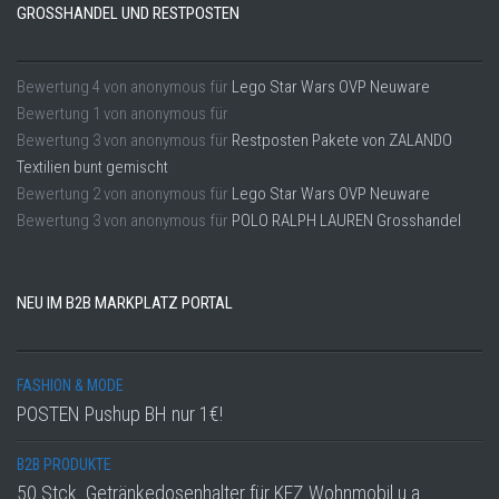
GROSSHANDEL UND RESTPOSTEN
Bewertung
4
von
anonymous
für
Lego Star Wars OVP Neuware
Bewertung
1
von
anonymous
für
Bewertung
3
von
anonymous
für
Restposten Pakete von ZALANDO
Textilien bunt gemischt
Bewertung
2
von
anonymous
für
Lego Star Wars OVP Neuware
Bewertung
3
von
anonymous
für
POLO RALPH LAUREN Grosshandel
NEU IM B2B MARKPLATZ PORTAL
FASHION & MODE
POSTEN Pushup BH nur 1€!
B2B PRODUKTE
50 Stck. Getränkedosenhalter für KFZ Wohnmobil u.a