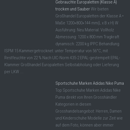
Gebrauchte Europaletten (Klasse A)
trocken und Sauber
Wir bieten
Großhandel Europaletten der Klasse A •
Maße 1200×800×144 mm(L x B x H) W
Ausführung: Neu Material: Vollholz
Abmessung: 1200 x 800 mm Tragkraft
dynamisch: 2200 kg IPPC Behandlung
ISPM 15 Kammergetrocknet: unter Temperatur von 56°C, mit
Restfeuchte von 22 % Nach UIC-Norm 435-2 EPAL-gestempelt EPAL-
Klammer Großhandel Europaletten Selbstabholung oder Lieferung
per LKW ...
Sportschuhe Marken Adidas Nike Puma
Top Sportschuhe Marken Adidas Nike
Puma direkt von Ihren Grosshändler
Kategorien in diesen
Grosshandelsangebot: Herren, Damen
und Kinderschuhe Modelle zur Zeit wie
auf dem Foto, können aber immer