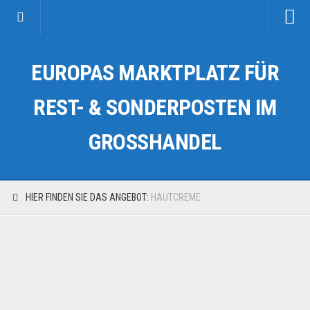
Startseite
EUROPAS MARKTPLATZ FÜR
Kategorien
Auto & Motorrad
REST- & SONDERPOSTEN IM
Drogerie & Tierbedarf
GROSSHANDEL
Fahrzeuge & Transport
Fashion & Mode
Garten & Werkzeug
HIER FINDEN SIE DAS ANGEBOT:
HAUTCREME
Geschäft, Büro & Schreibwaren
Geschenkartikel
Haushaltswaren
Handy und Smartphone
Kosmetik & Pflege