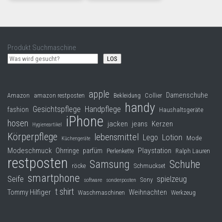
Produkt Suchmaschine
LOS
apple
Damenschuhe
Collier
Amazon
amazon restposten
Bekleidung
handy
Gesichtspflege
Handpflege
fashion
Haushaltsgeräte
iPhone
hosen
jacken
jeans
Kerzen
Hygieneartikel
Körperpflege
lebensmittel
Lego
Lotion
Mode
Küchengeräte
Modeschmuck
Playstation
Ohrringe
parfüm
Perlenkette
Ralph Lauren
restposten
Samsung
Schuhe
röcke
Schmuckset
smartphone
Seife
spielzeug
Sony
software
sonderposten
t shirt
Tommy Hilfiger
Weihnachten
Waschmaschinen
Werkzeug