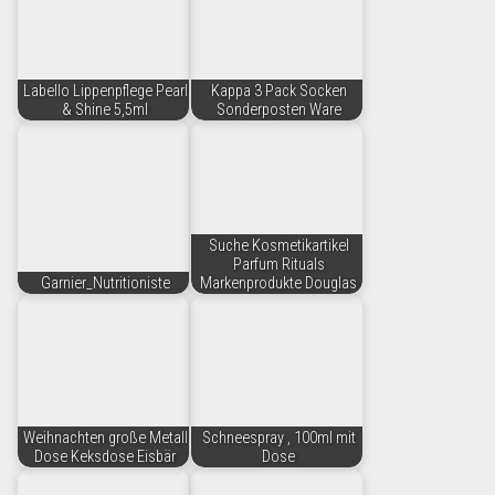
Labello Lippenpflege Pearl
Kappa 3 Pack Socken
& Shine 5,5ml
Sonderposten Ware
Suche Kosmetikartikel
Parfum Rituals
Garnier_Nutritioniste
Markenprodukte Douglas
Weihnachten große Metall
Schneespray , 100ml mit
Dose Keksdose Eisbär
Dose