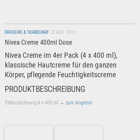
Dropshipping-Produkte
B2B Produkte
Grosshandel
DROGERIE & TIERBEDARF
25 AUG., 2019
Amazon
Nivea Creme 400ml Dose
Aldi
Nivea Creme im 4er Pack (4 x 400 ml),
Lidl
klassische Hautcreme für den ganzen
Kostenlos verkaufen
Körper, pflegende Feuchtigkeitscreme
Anmelden
PRODUKTBESCHREIBUNG
Kostenlos Registrieren
Newsletter
Stilbezeichnung:4 x 400 ml
→ zum Angebot