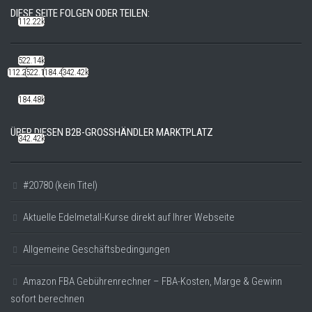
DIESE SEITE FOLGEN ODER TEILEN:
112.22k
522.14k
112.22k
522.14k
184.48k
342.42k
184.48k
ÜBER DIESEN B2B-GROSSHÄNDLER MARKTPLATZ
342.42k
#20780 (kein Titel)
Aktuelle Edelmetall-Kurse direkt auf Ihrer Webseite
Allgemeine Geschäftsbedingungen
Amazon FBA Gebührenrechner – FBA-Kosten, Marge & Gewinn
sofort berechnen