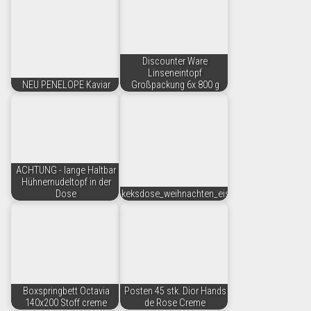
Discounter Ware
Linseneintopf
NEU PENELOPE Kaviar
Großpackung 6x 800 g
ACHTUNG - lange Haltbar
Hühnernudeltopf in der
Dose
keksdose_weihnachten_eisbaer
Boxspringbett Octavia
Posten 45 stk. Dior Hands
140x200 Stoff creme
de Rose Creme