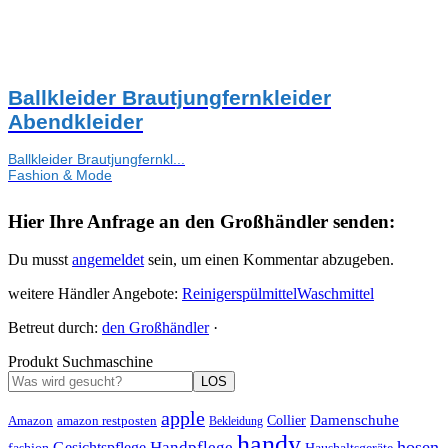
Ballkleider Brautjungfernkleider
Abendkleider
Ballkleider Brautjungfernkl...
Fashion & Mode
Hier Ihre Anfrage an den Großhändler senden:
Du musst
angemeldet
sein, um einen Kommentar abzugeben.
weitere Händler Angebote:
Reiniger
spülmittel
Waschmittel
Betreut durch:
den Großhändler
·
Produkt Suchmaschine
LOS
apple
Damenschuhe
Amazon
Collier
amazon restposten
Bekleidung
handy
hosen
Handpflege
Gesichtspflege