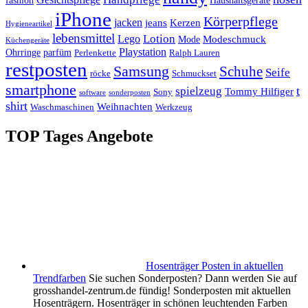
fashion
Haushaltsgeräte
iPhone
Körperpflege
jacken
Kerzen
jeans
Hygieneartikel
lebensmittel
Lotion
Lego
Modeschmuck
Mode
Küchengeräte
Playstation
Ohrringe
parfüm
Perlenkette
Ralph Lauren
restposten
Samsung
Schuhe
Seife
röcke
Schmuckset
smartphone
t
spielzeug
Tommy Hilfiger
Sony
software
sonderposten
shirt
Weihnachten
Waschmaschinen
Werkzeug
TOP Tages Angebote
Hosenträger Posten in aktuellen
Trendfarben
Sie suchen Sonderposten? Dann werden Sie auf
grosshandel-zentrum.de fündig! Sonderposten mit aktuellen
Hosenträgern. Hosenträger in schönen leuchtenden Farben