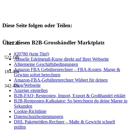
Diese Seite folgen oder Teilen:
Über diesen B2B-Grosshändler Marktplatz
112.22k
#20780 (kein Titel)
522.14k
Aktuelle Edelmetall-Kurse direkt auf Ihrer Webseite
Allgemeine Geschäftsbedingungen
Amazon FBA Gebührenrechner – FBA-Kosten, Marge &
184.48k
Gewinn sofort berechnen
Amazon-FBA-Gebührenrechner Widget für deinen
Blog/Webseite
342.42k
Anzeige einstellen
B2B-FAQ: Restposten, Import, Export & Großhandel erklärt
B2B-Restposten-Kalkulator: So berechnest du deine Marge in
Sekunden
Cookie-Richtlinie
Datenschutzbestimmungen
DHL Paketgrößen-Rechner – Maße & Gewicht schnell
prüfen