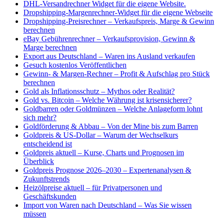
DHL-Versandrechner Widget für die eigene Website.
Dropshipping-Margenrechner-Widget für die eigene Webseite
Dropshipping-Preisrechner – Verkaufspreis, Marge & Gewinn
berechnen
eBay Gebührenrechner – Verkaufsprovision, Gewinn &
Marge berechnen
Export aus Deutschland – Waren ins Ausland verkaufen
Gesuch kostenlos Veröffentlichen
Gewinn- & Margen-Rechner – Profit & Aufschlag pro Stück
berechnen
Gold als Inflationsschutz – Mythos oder Realität?
Gold vs. Bitcoin – Welche Währung ist krisensicherer?
Goldbarren oder Goldmünzen – Welche Anlageform lohnt
sich mehr?
Goldförderung & Abbau – Von der Mine bis zum Barren
Goldpreis & US-Dollar – Warum der Wechselkurs
entscheidend ist
Goldpreis aktuell – Kurse, Charts und Prognosen im
Überblick
Goldpreis Prognose 2026–2030 – Expertenanalysen &
Zukunftstrends
Heizölpreise aktuell – für Privatpersonen und
Geschäftskunden
Import von Waren nach Deutschland – Was Sie wissen
müssen