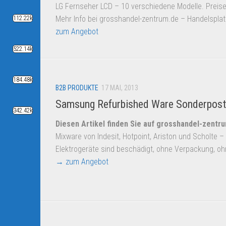
LG Fernseher LCD – 10 verschiedene Modelle. Preise
Mehr Info bei grosshandel-zentrum.de – Handelspla
112.22k
zum Angebot
522.14k
184.48k
B2B PRODUKTE
17 MAI, 2013
Samsung Refurbished Ware Sonderpos
342.42k
Diesen Artikel finden Sie auf grosshandel-zentr
Mixware von Indesit, Hotpoint, Ariston und Scholte – 
Elektrogeräte sind beschädigt, ohne Verpackung, oh
→ zum Angebot