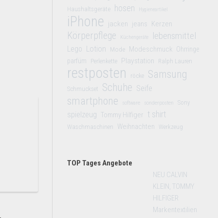
hosen
Haushaltsgeräte
Hygieneartikel
iPhone
jacken
jeans
Kerzen
Körperpflege
lebensmittel
Küchengeräte
Lego
Lotion
Modeschmuck
Mode
Ohrringe
Playstation
parfüm
Perlenkette
Ralph Lauren
restposten
Samsung
röcke
Schuhe
Seife
Schmuckset
smartphone
Sony
software
sonderposten
t shirt
spielzeug
Tommy Hilfiger
Weihnachten
Waschmaschinen
Werkzeug
TOP Tages Angebote
NEU CALVIN
KLEIN, TOMMY
HILFIGER
Markentextilien