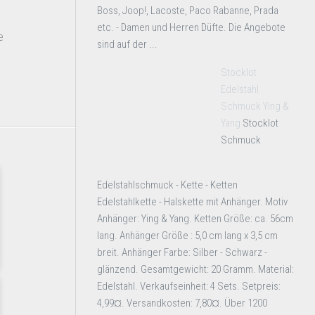
Boss, Joop!, Lacoste, Paco Rabanne, Prada
etc. - Damen und Herren Düfte. Die Angebote
e
sind auf der ...
Stocklot
Edelstahl
Schmuck Ying &
Yang
Stocklot
Schmuck
Edelstahlschmuck - Kette - Ketten
Edelstahlkette - Halskette mit Anhänger. Motiv
Anhänger: Ying & Yang. Ketten Größe: ca. 56cm
lang. Anhänger Größe : 5,0 cm lang x 3,5 cm
breit. Anhänger Farbe: Silber - Schwarz -
glänzend. Gesamtgewicht: 20 Gramm. Material:
Edelstahl. Verkaufseinheit: 4 Sets. Setpreis:
4,99¤. Versandkosten: 7,80¤. Über 1200