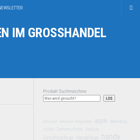
NEWSLETTER
N IM GROSSHANDEL
Produkt Suchmaschine
LOS
apple
Amazon
amazon restposten
Bekleidung
Damenschuhe
Collier
fashion
handy
Gesichtspflege
Handpflege