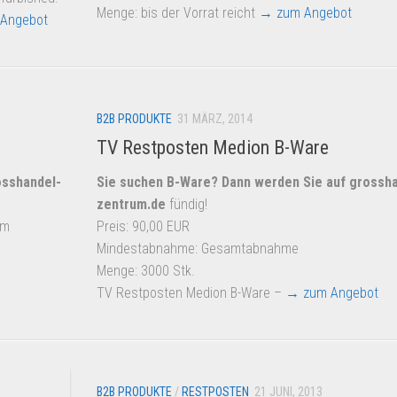
Menge: bis der Vorrat reicht
→ zum Angebot
Angebot
B2B PRODUKTE
31 MÄRZ, 2014
TV Restposten Medion B-Ware
sshandel-
Sie suchen B-Ware? Dann werden Sie auf
grossha
zentrum.de
fündig!
rm
Preis: 90,00 EUR
Mindestabnahme: Gesamtabnahme
Menge: 3000 Stk.
TV Restposten Medion B-Ware –
→ zum Angebot
B2B PRODUKTE
/
RESTPOSTEN
21 JUNI, 2013