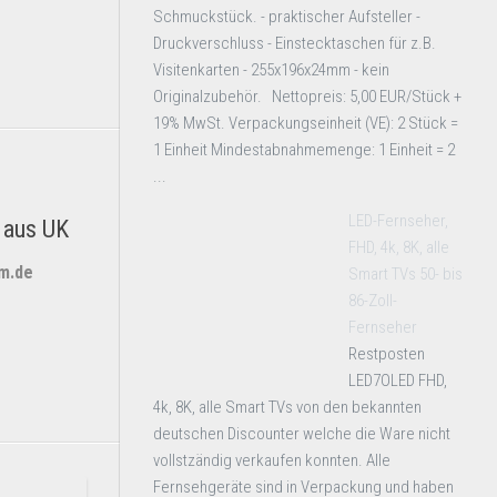
Schmuckstück. - praktischer Aufsteller -
Druckverschluss - Einstecktaschen für z.B.
Visitenkarten - 255x196x24mm - kein
Originalzubehör. Nettopreis: 5,00 EUR/Stück +
19% MwSt. Verpackungseinheit (VE): 2 Stück =
1 Einheit Mindestabnahmemenge: 1 Einheit = 2
...
LED-Fernseher,
 aus UK
FHD, 4k, 8K, alle
um.de
Smart TVs 50- bis
86-Zoll-
Fernseher
Restposten
LED7OLED FHD,
4k, 8K, alle Smart TVs von den bekannten
deutschen Discounter welche die Ware nicht
vollstzändig verkaufen konnten. Alle
Fernsehgeräte sind in Verpackung und haben