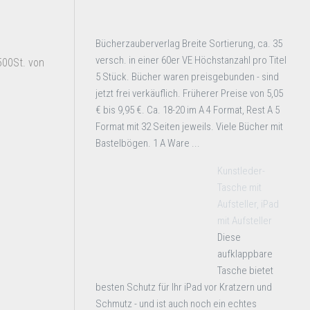
Bücherzauberverlag Breite Sortierung, ca. 35
versch. in einer 60er VE Höchstanzahl pro Titel
500St. von
5 Stück. Bücher waren preisgebunden - sind
jetzt frei verkäuflich. Früherer Preise von 5,05
€ bis 9,95 €. Ca. 18-20 im A 4 Format, Rest A 5
Format mit 32 Seiten jeweils. Viele Bücher mit
Bastelbögen. 1 A Ware ...
Kunstleder-
Tasche mit
Aufsteller, iPad
mit Aufsteller
Diese
aufklappbare
Tasche bietet
besten Schutz für Ihr iPad vor Kratzern und
Schmutz - und ist auch noch ein echtes