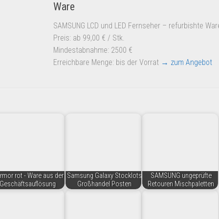
Ware
SAMSUNG LCD und LED Fernseher – refurbishte War
Preis: ab 99,00 € / Stk.
Mindestabnahme: 2500 €
Erreichbare Menge: bis der Vorrat
→ zum Angebot
mor rot - Ware aus der
Samsung Galaxy Stocklots
SAMSUNG ungeprüfte
Geschäftsauflösung
Großhandel Posten
Retouren Mischpaletten