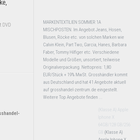
ke,
MARKENTEXTILIEN SOMMER 1A
t DVD
MISCHPOSTEN. Im Angebot Jeans, Hosen,
Blusen, Röcke etc. von solchen Marken wie
Calvin Klein, Part Two, Garcia, Hanes, Barbara
Faber, Tommy Hilfiger etc. Verschiedene
Modelle und Größen, unsortiert, teilweise
Originalverpackung. Nettopreis: 1,80
EUR/Stück + 19% MwSt. Grosshändler kommt
aus Deutschland und hat 41 Angebote aktuell
auf grosshandel-zentrum.de eingestellt.
Weitere Top Angebote finden ...
(Klasse A) Apple
shandel-
Iphone X
64GB/128 GB/256
GB
(Klasse A)
Apple Iphone X