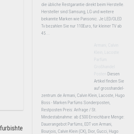
die übliche Restgarantie direkt beim Herstelle.
Hersteller sind Samsung, LG und weitere
bekannte Marken wie Pansonic. Je LED/OLED
Tv bezahlen Sie nur 110Euro, für kleiner TV ab
45 ...
Armani, Calvin
Klein, Lacoste
Parfüm
Großhandel
Posten
Diesen
Artikel finden Sie
auf grosshandel-
zentrum.de Armani, Calvin Klein, Lacoste, Hugo
Boss - Marken Parfüms Sonderposten,
Restposten Preis: Anfrage / St.
Mindestabnahme: ab £500 Erreichbare Menge:
Dauerangebot Parfüms, EDT von Armani,
urbishte
Bourjois, Calvin Klein (CK), Dior, Gucci, Hugo