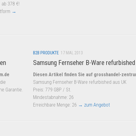
 ab 378 €!
ttform
→
B2B PRODUKTE
17 MAI, 2013
ten
Samsung Fernseher B-Ware refurbished
um.de
Diesen Artikel finden Sie auf grosshandel-zentr
die
Samsung Fernseher B-Ware refurbished aus UK
ne Garantie.
Preis: 779 GBP / St.
Mindestabnahme: 26
Erreichbare Menge: 26
→ zum Angebot