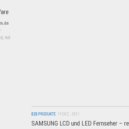
Ware
um.de
–
d, mit
B2B PRODUKTE
19 DEZ., 2011
SAMSUNG LCD und LED Fernseher – ref