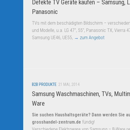
Defekte TV Geräte kaufen – Samsung, L
Panasonic
TVs mit dem beschädigten Bildschirm – verschiede
und Modelle, u.a. LG 47″, 55″, Panasonic TX, Vierra 47
Samsung UE46, UE55,
→ zum Angebot
B2B PRODUKTE
21 MAI, 2014
Samsung Waschmaschinen, TVs, Multim
Ware
Sie suchen Haushaltsgeräte? Dann werden Sie a
grosshandel-zentrum.de
fündig!
Verschiedene Elektroware von Samsung – B-Ware re