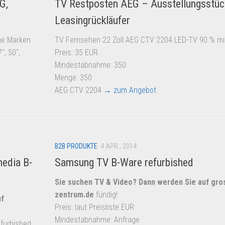
G,
TV Restposten AEG – Ausstellungsstüc
Leasingrückläufer
ne Marken
TV Fernsehen 22 Zoll AEG CTV 2204 LED-TV 90 % mi
″, 50″,
Preis: 35 EUR
Mindestabnahme: 350
Menge: 350
AEG CTV 2204
→ zum Angebot
B2B PRODUKTE
4 APR., 2014
edia B-
Samsung TV B-Ware refurbished
Sie suchen TV & Video? Dann werden Sie auf
gros
zentrum.de
fündig!
uf
Preis: laut Preisliste EUR
Mindestabnahme: Anfrage
furbished.