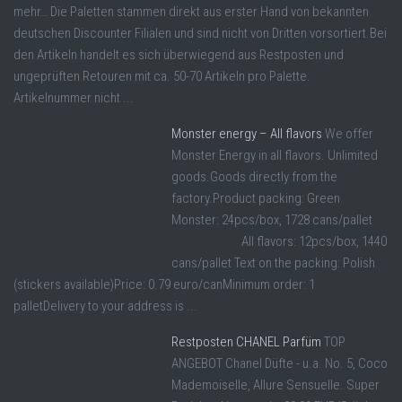
mehr… Die Paletten stammen direkt aus erster Hand von bekannten
deutschen Discounter Filialen und sind nicht von Dritten vorsortiert.Bei
den Artikeln handelt es sich überwiegend aus Restposten und
ungeprüften Retouren mit ca. 50-70 Artikeln pro Palette.
Artikelnummer nicht ...
Monster energy – All flavors
We offer
Monster Energy in all flavors. Unlimited
goods.Goods directly from the
factory.Product packing: Green
Monster: 24pcs/box, 1728 cans/pallet
All flavors: 12pcs/box, 1440
cans/pallet Text on the packing: Polish
(stickers available)Price: 0.79 euro/canMinimum order: 1
palletDelivery to your address is ...
Restposten CHANEL Parfüm
TOP
ANGEBOT Chanel Düfte - u.a. No. 5, Coco
Mademoiselle, Allure Sensuelle. Super