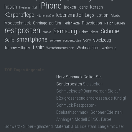
iPhone
hosen
jacken
jeans
Kerzen
Hygieneartikel
Körperpflege
lebensmittel
Lego
Lotion
Mode
Küchengeräte
Modeschmuck
Playstation
Ohrringe
parfüm
Perlenkette
Ralph Lauren
restposten
Samsung
Schuhe
röcke
Schmuckset
smartphone
Seife
spielzeug
Sony
software
sonderposten
t shirt
Tommy Hilfiger
Weihnachten
Waschmaschinen
Werkzeug
TOP Tages Angebote
Herz Schmuck Collier Set
Sonderposten
Sie suchen
Schmucksets? Dann werden Sie auf
b2b-grosshaendleradressen.de fündig!
Schmuck Restposten -
Edelstahlschmuck. Schöner Edelstahl
Anhänger. Modell C1/30 . Farbe:
Schwarz - Silber - glänzend. Material: 316L Edelstahl. Länge mit Öse: