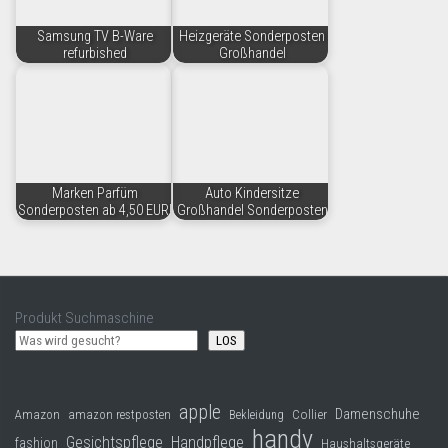
Samsung TV B-Ware
Heizgeräte Sonderposten
refurbished
Großhandel
Marken Parfüm
Auto Kindersitze
Sonderposten ab 4,50 EUR!
Großhandel Sonderposten
Produkt Suchmaschine
LOS
apple
Damenschuhe
Collier
Amazon
amazon restposten
Bekleidung
handy
Gesichtspflege
Handpflege
fashion
Haushaltsgeräte