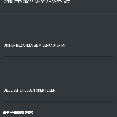
GEPRÜFTER GROSSHANDELSMARKTPLATZ
SICHER BEZAHLEN BEIM VERKÄUFER MIT:
DIESE SEITE FOLGEN ODER TEILEN:
112.22k
522.14k
184.48k
342.42k