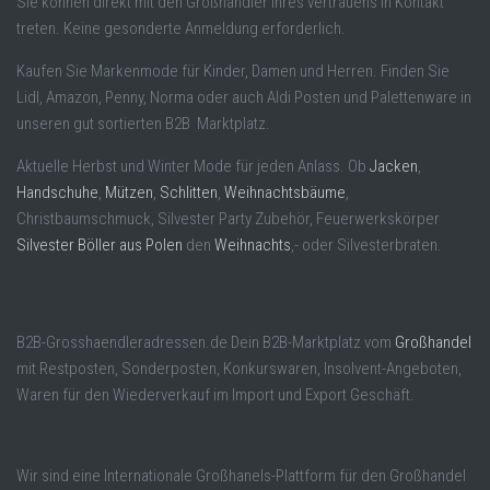
Sie können direkt mit den Großhändler Ihres vertrauens in Kontakt
treten. Keine gesonderte Anmeldung erforderlich.
Kaufen Sie Markenmode für Kinder, Damen und Herren. Finden Sie
Lidl, Amazon, Penny, Norma oder auch Aldi Posten und Palettenware in
unseren gut sortierten B2B Marktplatz.
Aktuelle Herbst und Winter Mode für jeden Anlass. Ob
Jacken
,
Handschuhe
,
Mützen
,
Schlitten
,
Weihnachtsbäume
,
Christbaumschmuck, Silvester Party Zubehör, Feuerwerkskörper
Silvester Böller aus Polen
den
Weihnachts
,- oder Silvesterbraten.
B2B-Grosshaendleradressen.de Dein B2B-Marktplatz vom
Großhandel
mit Restposten, Sonderposten, Konkurswaren, Insolvent-Angeboten,
Waren für den Wiederverkauf im Import und Export Geschäft.
Wir sind eine Internationale Großhanels-Plattform für den Großhandel