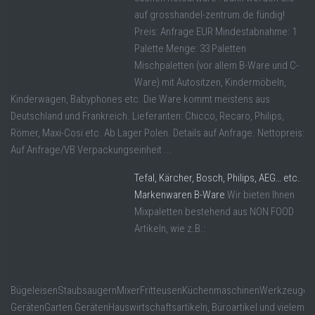
auf grosshandel-zentrum.de fündig!
Preis: Anfrage EUR Mindestabnahme: 1
Palette Menge: 33 Paletten
Mischpaletten (vor allem B-Ware und C-
Ware) mit Autositzen, Kindermöbeln,
Kinderwagen, Babyphones etc. Die Ware kommt meistens aus
Deutschland und Frankreich. Lieferanten: Chicco, Recaro, Philips,
Römer, Maxi-Cosi etc. Ab Lager Polen. Details auf Anfrage. Nettopreis:
Auf Anfrage/VB Verpackungseinheit ...
Tefal, Kärcher, Bosch, Philips, AEG… etc.
Markenwaren B-Ware
Wir bieten Ihnen
Mixpaletten bestehend aus NON FOOD
Artikeln, wie z.B.:
BügeleisenStaubsaugernMixerFritteusenKüchenmaschinenWerkzeugen
GerätenGarten GerätenHauswirtschaftsartikeln, Büroartikel und vielem