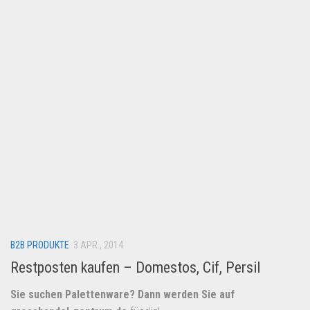
Lebensmittel & Getränke
Multimedia & Elektro
Münzen
Spielzeug & Games
Schuhe & Accessoires
Sport & Freizeit
Uhren & Schmuck
Wohnen & Einrichten
Restposten-Angebote
Restposten für Privatpersonen
B2B PRODUKTE
eBay Restposten kaufen
3 APR., 2014
Restposten kaufen – Domestos, Cif, Persil
Sonderposten-Angebote
Saison & Eventprodkte
Sie suchen Palettenware? Dann werden Sie auf