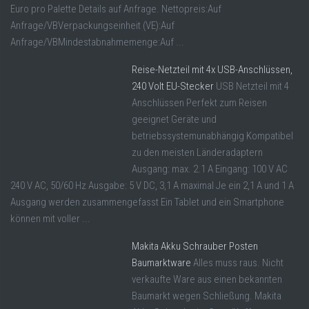
Euro pro Palette Details auf Anfrage. Nettopreis:Auf
Anfrage/VBVerpackungseinheit (VE):Auf
Anfrage/VBMindestabnahmemenge:Auf ...
Reise-Netzteil mit 4x USB-Anschlüssen,
240 Volt EU-Stecker
USB Netzteil mit 4
Anschlüssen Perfekt zum Reisen
geeignet Geräte und
betriebssystemunabhängig Kompatibel
zu den meisten Länderadaptern
Ausgang: max. 2.1 A Eingang: 100 V AC
240 V AC, 50/60 Hz Ausgabe: 5 V DC, 3,1 A maximal Je ein 2,1 A und 1 A
Ausgang werden zusammengefasst Ein Tablet und ein Smartphone
können mit voller ...
Makita Akku Schrauber Posten
Baumarktware
Alles muss raus. Nicht
verkaufte Ware aus einen bekannten
Baumarkt wegen Schließung. Makita