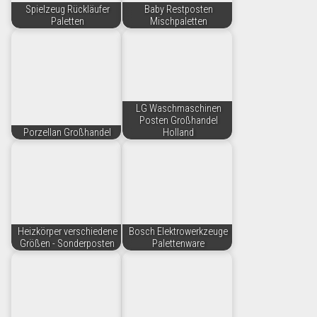
Spielzeug Rückläufer
Baby Restposten
Paletten
Mischpaletten
LG Waschmaschinen
Posten Großhandel
Porzellan Großhandel
Holland
Heizkörper verschiedene
Bosch Elektrowerkzeuge
Größen - Sonderposten
Palettenware