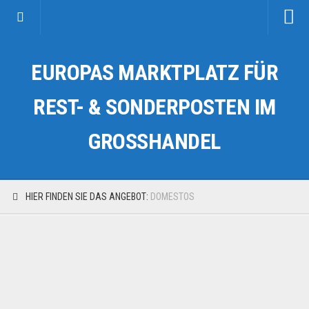
Startseite
EUROPAS MARKTPLATZ FÜR
Kategorien
Auto & Motorrad
REST- & SONDERPOSTEN IM
Drogerie & Tierbedarf
GROSSHANDEL
Fahrzeuge & Transport
Fashion & Mode
Garten & Werkzeug
HIER FINDEN SIE DAS ANGEBOT:
DOMESTOS
Geschäft, Büro & Schreibwaren
Geschenkartikel
Haushaltswaren
Handy und Smartphone
Kosmetik & Pflege