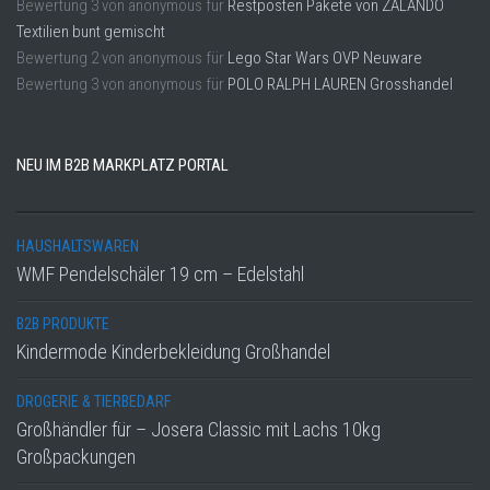
Bewertung
3
von
anonymous
für
Restposten Pakete von ZALANDO
Textilien bunt gemischt
Bewertung
2
von
anonymous
für
Lego Star Wars OVP Neuware
Bewertung
3
von
anonymous
für
POLO RALPH LAUREN Grosshandel
NEU IM B2B MARKPLATZ PORTAL
HAUSHALTSWAREN
WMF Pendelschäler 19 cm – Edelstahl
B2B PRODUKTE
Kindermode Kinderbekleidung Großhandel
DROGERIE & TIERBEDARF
Großhändler für – Josera Classic mit Lachs 10kg
Großpackungen