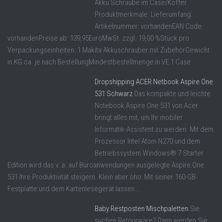
Akku Schraube im Case/Koffer.
Produktmerkmale: Lieferumfang:
Artikelnummer: vorhandenEAN Code
vorhandenPreise ab: 139,95EuroMwSt. zzgl. 19,00 %Stück pro
Verpackungseinheiten: 1 Makita Akkuschrauber mit ZubehörGewicht
in KG ca. je nach BestellungMindestbestellmenge in VE 1 Case
Dropshipping ACER Netbook Aspire One
531 Schwarz
Das kompakte und leichte
Notebook Aspire One 531 von Acer
bringt alles mit, um Ihr mobiler
Informatik-Assistent zu werden. Mit dem
Prozessor Intel Atom N270 und dem
Betriebssystem Windows® 7 Starter
Edition wird das v. a. auf Büroanwendungen ausgelegte Aspire One
531 Ihre Produktivität steigern. Klein aber oho: Mit seiner 160-GB-
Festplatte und dem Kartenlesegerät lassen ...
Baby Restposten Mischpaletten
Sie
suchen Retourware? Dann werden Sie