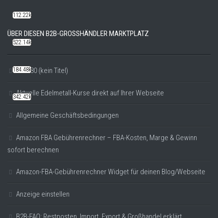
112.22k
ÜBER DIESEN B2B-GROSSHÄNDLER MARKTPLATZ
522.14k
#20780 (kein Titel)
184.48k
Aktuelle Edelmetall-Kurse direkt auf Ihrer Webseite
342.42k
Allgemeine Geschäftsbedingungen
Amazon FBA Gebührenrechner – FBA-Kosten, Marge & Gewinn
sofort berechnen
Amazon-FBA-Gebührenrechner Widget für deinen Blog/Webseite
Anzeige einstellen
B2B-FAQ: Restposten, Import, Export & Großhandel erklärt