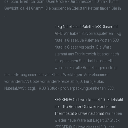
ca. 6cm. Breit : ca. 3cm. Ösen Größe - Durchmesser: 10mm x 10mm.
Gewicht: ca. 41 Gramm. Die passenden Edelstahl Ketten finden Sie in
...
1 Kg Nutella auf Palette 588 Gläser mit
MHD
Wir haben 35 Vorratspaletten 1 Kg
Nutella Gläser, Je Paletten Posten 588
Nutella Gläser verpackt. Die Ware
stammt aus Frankrewich ist aber nach
Europäischen Standart hergestellt
worden. Für alle Bestellungen erfolgt
die Lieferung innerhalb von 3 bis 5 Werktagen. Artikelnummer:
vorhandenEAN Code vorhandenPreise ab: 2,50 Euro je Glas
NutellaMwSt. zzgl. 19,00 %Stück pro Verpackungseinheiten: 588 ...
KESSER® Glühweinkessel 10L Edelstahl
Inkl. 10x Becher Glühweinkocher mit
Thermostat Glühweinautomat
Wir haben
wieder neue Ware auf Lager: 37 Stück
KESSER® Glühweinkessel (10 Liter,