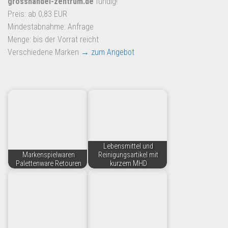
grosshandel-zentrum.de
fündig!
Dropshipping-Produkte
Preis: ab 0,83 EUR
B2B Produkte
Mindestabnahme: Anfrage
Grosshandel
Menge: bis der Vorrat reicht
Verschiedene Marken
→ zum Angebot
Amazon
Aldi
Lidl
Kostenlos verkaufen
Anmelden
Lebensmittel und
Kostenlos Registrieren
Markenspielwaren
Reinigungsartikel mit
Palettenware Retouren
kurzem MHD
Newsletter