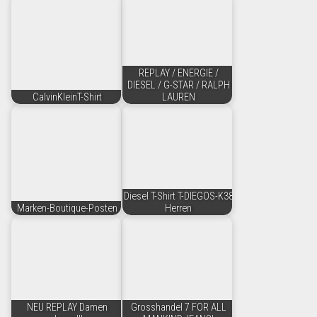
REPLAY / ENERGIE /
DIESEL / G-STAR / RALPH
CalvinKleinT-Shirt
LAUREN
Diesel T-Shirt T-DIEGOS-K38
Marken-Boutique-Posten
Herren
NEU REPLAY Damen
Grosshandel 7 FOR ALL