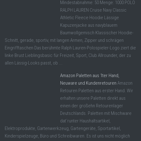
Mindestabnahme: 50 Menge: 1000 POLO
RALPH LAUREN Cruise Navy Classic
Athletic Fleece Hoodie Lässige
Kapuzenjacke aus navyblauem
Baumwollgemisch Klassischer Hoodie-
Schnitt, gerade, sportiv, mit langen Armen, Zipper und schrägen
Eingrifftaschen Das berühmte Ralph Lauren-Polospieler-Logo ziert die
linke Brust Lieblingsbasic für Freizeit, Sport, Club Allrounder, der zu
allen Lässig-Looks passt, ob ...
Amazon Paletten aus 1ter Hand,
Neuware und Kundenretouren
Amazon
Retouren Paletten aus erster Hand. Wir
erhalten unsere Paletten direkt aus
einen der großehn Retourenlager
Deutschlands. Paletten mit Mischware
dat´runter Haushaltsartikel,
Elektroprodukte, Gartenwerkzeug, Gartengeräte, Sportartikel,
Kinderspielzeuge, Büro und Schreibwaren. Es ist uns nicht möglich