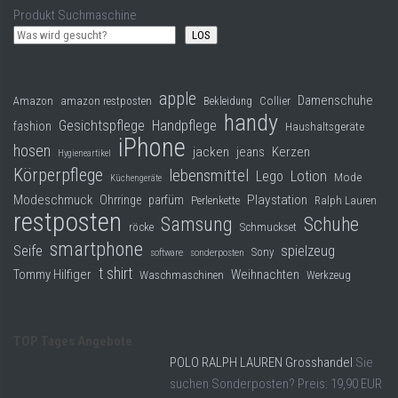
Produkt Suchmaschine
LOS
apple
Damenschuhe
Collier
Amazon
amazon restposten
Bekleidung
handy
Gesichtspflege
Handpflege
fashion
Haushaltsgeräte
iPhone
hosen
jacken
jeans
Kerzen
Hygieneartikel
Körperpflege
lebensmittel
Lego
Lotion
Mode
Küchengeräte
Modeschmuck
Playstation
Ohrringe
parfüm
Perlenkette
Ralph Lauren
restposten
Samsung
Schuhe
röcke
Schmuckset
smartphone
Seife
spielzeug
Sony
software
sonderposten
t shirt
Tommy Hilfiger
Weihnachten
Waschmaschinen
Werkzeug
TOP Tages Angebote
POLO RALPH LAUREN Grosshandel
Sie
suchen Sonderposten? Preis: 19,90 EUR