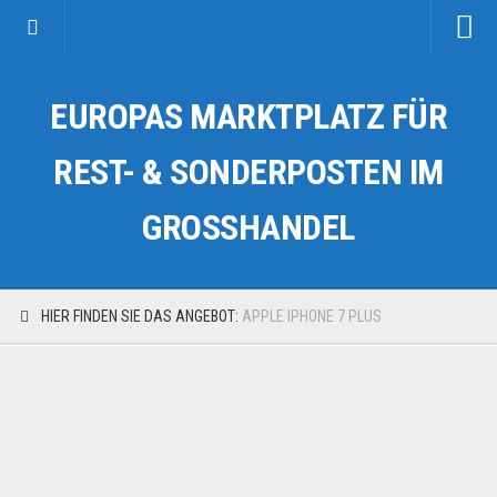
Startseite
EUROPAS MARKTPLATZ FÜR
Kategorien
Auto & Motorrad
REST- & SONDERPOSTEN IM
Drogerie & Tierbedarf
GROSSHANDEL
Fahrzeuge & Transport
Fashion & Mode
Garten & Werkzeug
HIER FINDEN SIE DAS ANGEBOT:
APPLE IPHONE 7 PLUS
Geschäft, Büro & Schreibwaren
Geschenkartikel
Haushaltswaren
Handy und Smartphone
Kosmetik & Pflege