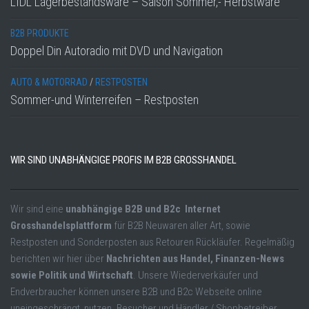
LIDL Lagerbestandsware – Saison Sommer,- Herbstware
B2B PRODUKTE
Doppel Din Autoradio mit DVD und Navigation
AUTO & MOTORRAD
/
RESTPOSTEN
Sommer-und Winterreifen – Restposten
WIR SIND UNABHÄNGIGE PROFIS IM B2B GROSSHANDEL
Wir sind eine
unabhängige B2B und B2c Internet
Grosshandelsplattform
für B2B Neuwaren aller Art, sowie
Restposten und Sonderposten aus Retouren Rückläufer. Regelmäßig
berichten wir hier über
Nachrichten aus Handel, Finanzen-News
sowie Politik und Wirtschaft
. Unsere Wiederverkäufer und
Endverbraucher können unsere B2B und B2c Webseite online
uneingeschrängt nutzen. Besucher und Händler / Shopbetreiber