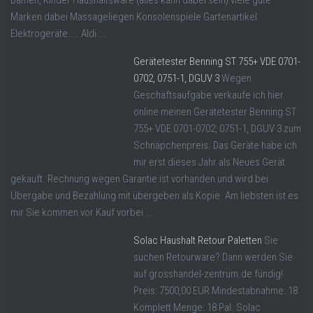
Damen, Kinder Haushaltsware (alles kann dabei sein) viele gute
Marken dabei Massageliegen Konsolenspiele Gartenartikel
Elektrogeräte.... Aldi ...
Gerätetester Benning ST 755+ VDE 0701-
0702, 0751-1, DGUV 3
Wegen
Geschäftsaufgabe verkaufe ich hier
online meinen Gerätetester Benning ST
755+ VDE 0701-0702, 0751-1, DGUV 3 zum
Schnäpchenpreis. Das Geräte habe ich
mir erst dieses Jahr als Neues Gerät
gekauft. Rechnung wegen Garantie ist vorhanden und wird bei
Übergabe und Bezahlung mit übergeben als Kopie. Am liebsten ist es
mir Sie kommen vor Kauf vorbei ...
Solac Haushalt Retour Paletten
Sie
suchen Retourware? Dann werden Sie
auf grosshandel-zentrum.de fündig!
Preis: 7500,00 EUR Mindestabnahme: 18
Komplett Menge: 18 Pal. Solac