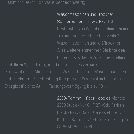
100qm pro Dekor. Top Ware, sehr hochwertig ...
Waschmaschinen und Trockner
Sonderposten fast wie NEU
TOP
Restposten von Waschmaschinenen und
Trokner. Auf jeder Palette jeweils 2
Waschmaschinen und je 2 Trockner.
Alles weitere entnehmen Sie bitte den
Bildern. Es ist keine Zusammenstellung
nach Ihren Wunsch möglich da bereits alles verpackt und
eingewickelt ist. Mix-posten aus Wäschetrockner, Waschmaschinen
und Trocknern Beschreibung Restposten Waschvollmittelautomat:
Energieeffiziente A+++ - Fassungsvermögung bis zu 10 ...
2000x Tommy Hilfiger Hoodies
Menge:
2000 Stück - Nur CHF 27,-/Stk. Farben:
Black - Navy - Safari Canvas etc. etc. 41
Karton - Karton á 24 Stück Sortierung: 4x
S - 8x M - 8x L - 4x XL