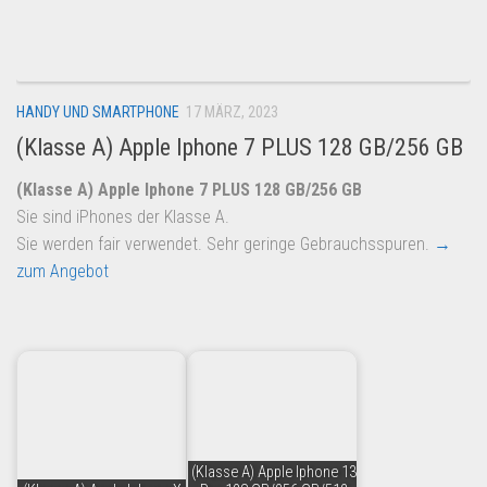
Dropshipping-Produkte
B2B Produkte
Grosshandel
HANDY UND SMARTPHONE
17 MÄRZ, 2023
Amazon
(Klasse A) Apple Iphone 7 PLUS 128 GB/256 GB
Aldi
(Klasse A) Apple Iphone 7 PLUS 128 GB/256 GB
Lidl
Sie sind iPhones der Klasse A.
Kostenlos verkaufen
Sie werden fair verwendet. Sehr geringe Gebrauchsspuren.
→
zum Angebot
Anmelden
Kostenlos Registrieren
Newsletter
(Klasse A) Apple Iphone 13