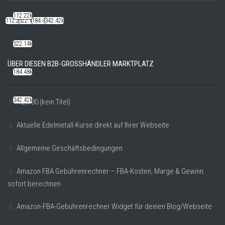
112.22k
112.22k
522.14k
184.48k
342.42k
522.14k
ÜBER DIESEN B2B-GROSSHÄNDLER MARKTPLATZ
184.48k
342.42k
#20780 (kein Titel)
Aktuelle Edelmetall-Kurse direkt auf Ihrer Webseite
Allgemeine Geschäftsbedingungen
Amazon FBA Gebührenrechner – FBA-Kosten, Marge & Gewinn
sofort berechnen
Amazon-FBA-Gebührenrechner Widget für deinen Blog/Webseite