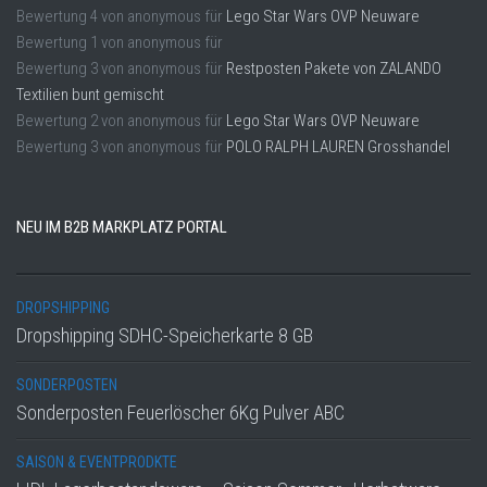
Bewertung
4
von
anonymous
für
Lego Star Wars OVP Neuware
Bewertung
1
von
anonymous
für
Bewertung
3
von
anonymous
für
Restposten Pakete von ZALANDO
Textilien bunt gemischt
Bewertung
2
von
anonymous
für
Lego Star Wars OVP Neuware
Bewertung
3
von
anonymous
für
POLO RALPH LAUREN Grosshandel
NEU IM B2B MARKPLATZ PORTAL
DROPSHIPPING
Dropshipping SDHC-Speicherkarte 8 GB
SONDERPOSTEN
Sonderposten Feuerlöscher 6Kg Pulver ABC
SAISON & EVENTPRODKTE