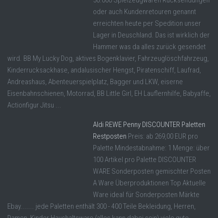
50.000 Spielzeugwaren Rücksendungen
oder auch Kundenretouren genannt
erreichten heute per Spedition unser
Lager in Deuschland. Das ist wirklich der
Hammer was da alles zurück gesendet
wird. BB My Lucky Dog, aktives Bogenklavier, Fahrzeuglöschfahrzeug,
Kinderrucksackhase, andalusischer Hengst, Piratenschiff, Laufrad,
Andreashaus, Abenteuerspielplatz, Bagger und LKW, eiserne
Eisenbahnschienen, Motorrad, BB Little Girl, EH Lauflernhilfe, Babyaffe,
Actionfigur Jitsu ...
Aldi REWE Penny DISCOUNTER Paletten
Restposten
Preis: ab 269,00 EUR pro
Palette Mindestabnahme: 1 Menge: über
100 Artikel pro Palette DISCOUNTER
WARE Sonderposten gemischter Posten
A Ware Überproduktionen Top Aktuelle
Ware ideal für Sonderposten Märkte
Ebay....... jede Paletten enthält 300 - 400 Teile Bekleidung, Herren,