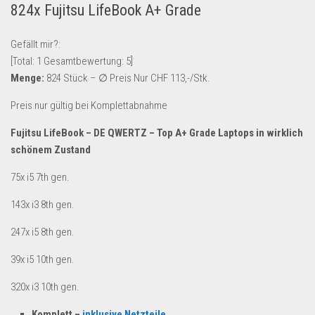
824x Fujitsu LifeBook A+ Grade
Lebensmittel & Getränke
Multimedia & Elektro
Gefällt mir?:
[Total:
1
Gesamtbewertung:
5
]
Münzen
Menge:
824 Stück – ∅ Preis Nur CHF 113,-/Stk.
Spielzeug & Games
Preis nur gültig bei Komplettabnahme
Schuhe & Accessoires
Fujitsu LifeBook – DE QWERTZ – Top A+ Grade Laptops in wirklich
Sport & Freizeit
schönem Zustand
Uhren & Schmuck
75x i5 7th gen.
Wohnen & Einrichten
Restposten-Angebote
143x i3 8th gen.
Restposten für Privatpersonen
247x i5 8th gen.
eBay Restposten kaufen
39x i5 10th gen.
Sonderposten-Angebote
320x i3 10th gen.
Saison & Eventprodkte
Komplett –
inklusive Netzteile