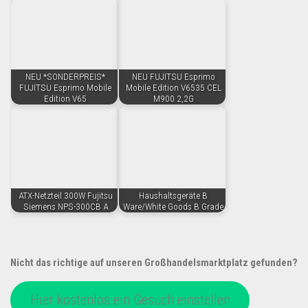
NEU *SONDERPREIS*
NEU FUJITSU Esprimo
FUJITSU Esprimo Mobile
Mobile Edition V6535 CEL
Edition V65
M900 2,2G
ATX-Netzteil 300W Fujitsu
Haushaltsgeräte B
Siemens NPS-300CB A
Ware/White Goods B Grade
Nicht das richtige auf unseren Großhandelsmarktplatz gefunden?
Hier kostenlos ein Gesuch einstellen