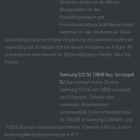
Neuheiten direkt von der Messe -
Mischpaletten für den
Haushaltsgebrauch und
Freizeitunterhaltung Jede Messe bietet
mehrmals im Jahr Neuheiten an. Diese
Ausstellungsstücke im Original Verpackung und unbenutzt kaufen wir
regelmäßig auf. Es handelt sich bei diesen Produkten um A Ware. Wir
verkaufen hier kein Ramsch für 200 bis 400 Euro je Palette. Alles Top
Posten ...
Samsung S22 5G 128GB Neu. Versiegelt.
EU
Zum Verkauf stehen 35 neue
Samsung S22 5G mit 128GB versiegelt
und EU bereits. Zubehör alles
vorhanden. Artikelnummer:
vorhandenEAN Code vorhandenPreise
ab: 450,00€ je Samsung S22MwSt. zzgl.
19,00 %Stück pro Verpackungseinheiten: 1Gewicht in KG ca. je nach
BestellungMindestbestellmenge in VE 1