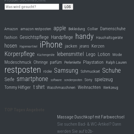
LOS
apple
Damenschuhe
Collier
Amazon
amazon restposten
Bekleidung
handy
Gesichtspflege
Handpflege
fashion
Haushaltsgeräte
iPhone
hosen
jacken
jeans
Kerzen
Hygieneartikel
Körperpflege
lebensmittel
Lego
Lotion
Mode
Küchengeräte
Modeschmuck
Playstation
Ohrringe
parfüm
Perlenkette
Ralph Lauren
restposten
Samsung
Schuhe
röcke
Schmuckset
smartphone
Seife
spielzeug
Sony
software
sonderposten
t shirt
Tommy Hilfiger
Weihnachten
Waschmaschinen
Werkzeug
TOP Tages Angebote
Massage Duschkopf mit Farbwechsel
Sie suchen Bad- & WC-Artikel? Dann
werden Sie auf b2b-