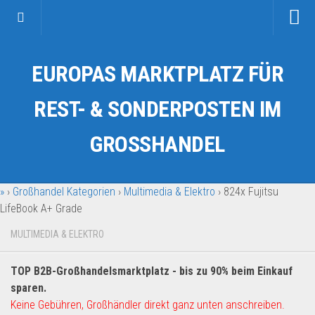
Startseite
EUROPAS MARKTPLATZ FÜR
Kategorien
Auto & Motorrad
REST- & SONDERPOSTEN IM
Drogerie & Tierbedarf
GROSSHANDEL
Fahrzeuge & Transport
Fashion & Mode
»
›
Großhandel Kategorien
›
Multimedia & Elektro
›
824x Fujitsu
Garten & Werkzeug
LifeBook A+ Grade
Geschäft, Büro & Schreibwaren
MULTIMEDIA & ELEKTRO
Geschenkartikel
Haushaltswaren
TOP B2B-Großhandelsmarktplatz - bis zu 90% beim Einkauf
Handy und Smartphone
sparen.
Keine Gebühren, Großhändler direkt ganz unten anschreiben.
Kosmetik & Pflege