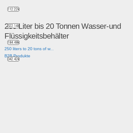
112.22k
250 Liter bis 20 Tonnen Wasser-und
522.14k
Flüssigkeitsbehälter
184.48k
250 liters to 20 tons of w...
B2B Produkte
342.42k