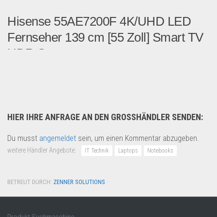
Hisense 55AE7200F 4K/UHD LED
Fernseher 139 cm [55 Zoll] Smart TV
HDR S...
Über dieses Produkt Pro...
Multimedia & Elektro
HIER IHRE ANFRAGE AN DEN GROSSHÄNDLER SENDEN:
Du musst
angemeldet
sein, um einen Kommentar abzugeben.
weitere Händler Angebote:
IT Technik
Laptops
Notebooks
BETREUT DURCH:
ZENNER SOLUTIONS
·
Produkt Suchmaschine