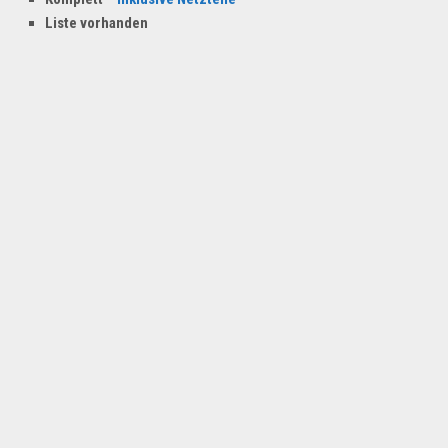
Dropshipping-Produkte
Liste vorhanden
B2B Produkte
Grosshandel
Amazon
Aldi
Lidl
Kostenlos verkaufen
Anmelden
Kostenlos Registrieren
Newsletter