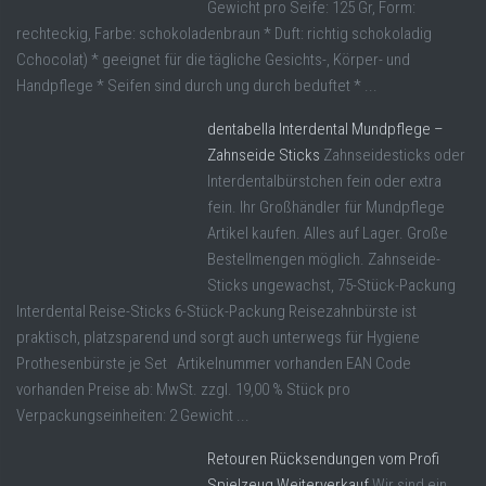
Gewicht pro Seife: 125 Gr, Form:
rechteckig, Farbe: schokoladenbraun * Duft: richtig schokoladig
Cchocolat) * geeignet für die tägliche Gesichts-, Körper- und
Handpflege * Seifen sind durch ung durch beduftet * ...
dentabella Interdental Mundpflege –
Zahnseide Sticks
Zahnseidesticks oder
Interdentalbürstchen fein oder extra
fein. Ihr Großhändler für Mundpflege
Artikel kaufen. Alles auf Lager. Große
Bestellmengen möglich. Zahnseide-
Sticks ungewachst, 75-Stück-Packung
Interdental Reise-Sticks 6-Stück-Packung Reisezahnbürste ist
praktisch, platzsparend und sorgt auch unterwegs für Hygiene
Prothesenbürste je Set Artikelnummer vorhanden EAN Code
vorhanden Preise ab: MwSt. zzgl. 19,00 % Stück pro
Verpackungseinheiten: 2 Gewicht ...
Retouren Rücksendungen vom Profi
Spielzeug Weiterverkauf
Wir sind ein