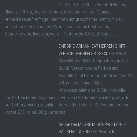
2119 St. 9,95€/St. Im Angebot Hosen,
Blusen, T-Shirts, Jacken, Kleider, Accessoires etc. Genaue
Artikellisten auf Anfrage. Mehr Info auf grosshandel-zentrum.de -
besuchen Sie bitte unsere Website mit vielen Restposten,
Sonderposten, Insolvenzwaren. Nettopreis: 8,95 EUR/Stück ...
EMPORIO ARMANI EA7 HERREN SHIRT
VERSCH. FARBEN GR.S-XXL
EMPORIO
ARMANI EA7 SHIRT Resposten von 300
Stück. Verschiedene Farben und
Modelle 1 Lot hat folgende Groessen: S-
2XL ( manche auch 3XL )
Mindestabnahme ist 30 Stk ( Modelle
und Farben koennen gemischt werden ) Sie koennen mit Paypal, oder
per Ueberweisung bezahlen. Versand erfolgt mit DPD versichert und
kostet 25 Euro bis 30kg Lieferzeit ...
Neuheiten MESSE MISCHPALETTEN –
HAUSHALT & FREIZEIT Produkte