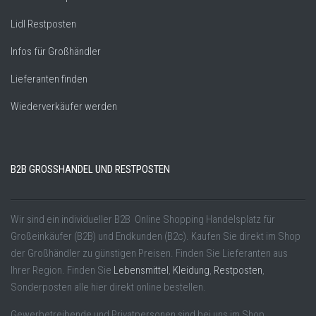
Lidl Restposten
Infos für Großhändler
Lieferanten finden
Wiederverkäufer werden
B2B GROSSHANDEL UND RESTPOSTEN
Wir sind ein individueller B2B Online Shopping Handelsplatz für
Großeinkäufer (B2B) und Endkunden (B2c). Kaufen Sie direkt im Shop
der Großhändler zu günstigen Preisen. Finden Sie Lieferanten aus
Ihrer Region. Finden Sie
Lebensmittel
,
Kleidung
,
Restposten
,
Sonderposten alle hier direkt online bestellen.
Gewerbetreibende und Privatpersonen sind bei uns im Shop