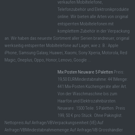
verkaufen Mobiltelefone,
Telefonzubehör und Elektronikprodukte
online. Wir bieten alle Arten von original
entsperrten Mobiltelefonen mit
komplettem Zubehör in der Verpackung
an. Wir haben das neueste Sortiment aller Serien brandneuer, original
werkseitig entsperrter Mobiltelefone auf Lager, wie z. B.: Apple
iPhone, Samsung Galaxy, Huawei, Xiaomi, Sony Xperia, Motorola, Red
Magic, Oneplus, Oppo, Honor, Lenovo, Google ...
Mix Posten Neuware 5 Paletten
Preis:
19,50 EURMindestabnahme: 441Menge:
441 Mix-Posten Küchengeräte aller Art.
Von der Waschmaschine bis zum
Haarfön und Elektrozahnbürsten.
Neuware. 1500 Teile. 5 Paletten. Preis
199, 50 € pro Stück. Ohne Pakinglist.
Nettopreis:Auf Anfrage/VBVerpackungseinheit (VE):Auf
Anfrage/VBMindestabnahmemenge:Auf Anfrage/VB Grosshändler