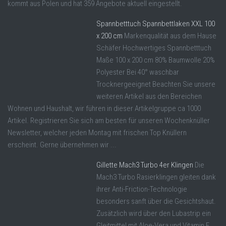
kommt aus Polen und hat 359 Angebote aktuell eingestellt.
Spannbetttuch Spannbettlaken XXL 100
x 200 cm
Markenqualität aus dem Hause
Schäfer Hochwertiges Spannbetttuch
Maße 100 x 200 cm 80% Baumwolle 20%
Polyester Bei 40° waschbar
Trocknergeeignet Beachten Sie unsere
weiteren Artikel aus den Bereichen
Wohnen und Haushalt, wir führen in dieser Artikelgruppe ca 1000
Artikel. Registrieren Sie sich am besten für unseren Wochenknüller
Newsletter, welcher jeden Montag mit frischen Top Knüllern
erscheint. Gerne übernehmen wir ...
Gillette Mach3 Turbo 4er Klingen
Die
Mach3 Turbo Rasierklingen gleiten dank
ihrer Anti-Friction-Technologie
besonders sanft über die Gesichtshaut.
Zusätzlich wird über den Lubastrip ein
Gleitmittel mit Aloe-Vera und Vitamin E