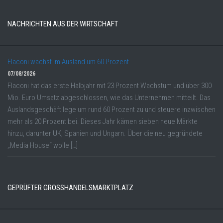
NACHRICHTEN AUS DER WIRTSCHAFT
Flaconi wächst im Ausland um 60 Prozent
07/08/2026
Flaconi hat das erste Halbjahr mit 23 Prozent Wachstum und über 300
Mio. Euro Umsatz abgeschlossen, wie das Unternehmen mitteilt. Das
Auslandsgeschäft lege um rund 60 Prozent zu und steuere inzwischen
mehr als 20 Prozent bei. Dieses Jahr kämen sieben neue Märkte
hinzu, darunter UK, Spanien und Ungarn. Über die neu gegründete
„Media House“ wolle […]
GEPRÜFTER GROSSHANDELSMARKTPLATZ