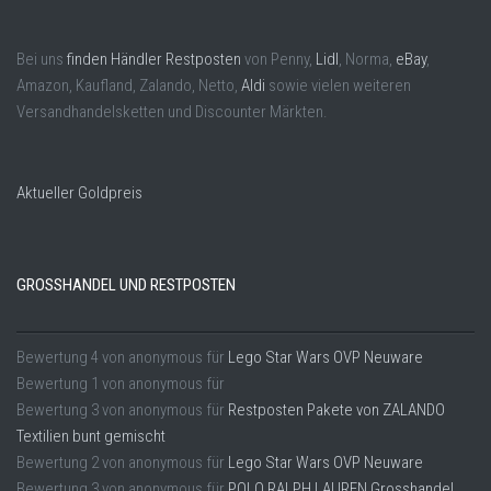
Bei uns
finden Händler Restposten
von Penny,
Lidl
, Norma,
eBay
,
Amazon, Kaufland, Zalando, Netto,
Aldi
sowie vielen weiteren
Versandhandelsketten und Discounter Märkten.
Aktueller Goldpreis
GROSSHANDEL UND RESTPOSTEN
Bewertung
4
von
anonymous
für
Lego Star Wars OVP Neuware
Bewertung
1
von
anonymous
für
Bewertung
3
von
anonymous
für
Restposten Pakete von ZALANDO
Textilien bunt gemischt
Bewertung
2
von
anonymous
für
Lego Star Wars OVP Neuware
Bewertung
3
von
anonymous
für
POLO RALPH LAUREN Grosshandel