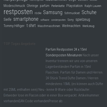
Modeschmuck
Playstation
Ohrringe
parfüm
Perlenkette
Ralph Lauren
restposten
Samsung
Schuhe
röcke
Schmuckset
smartphone
Seife
spielzeug
Sony
software
sonderposten
t shirt
Tommy Hilfiger
Weihnachten
Waschmaschinen
Werkzeug
TOP Tages Angebote
Parfüm Restposten 24 x 15ml
Sonderposten Miniaturen
Nach unser
Inventur trennen wir uns von unseren
Lagerbeständen Parfüm in 15ml
Flaschen. Parfüm für Damen und Herren.
24 Stück Trend Düfte Damen / Herren
mindestens 15ML (es können auch Düfte
mit 25ML enthalten sein) Neu - keine B-Ware oder Rückläufer.
Entweder lose im Flacon oder in einer Box verpackt. Artikelnummer:
vorhandenEAN Code vorhandenPreise ab: ...