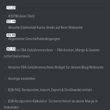
112.22k
#20780 (kein Titel)
522.14k
Aktuelle Edelmetall-Kurse direkt auf Ihrer Webseite
184.48k
Allgemeine Geschäftsbedingungen
342.42k
Amazon FBA Gebührenrechner – FBA-Kosten, Marge & Gewinn
sofort berechnen
Amazon-FBA-Gebührenrechner Widget für deinen Blog/Webseite
Anzeige einstellen
B2B-FAQ: Restposten, Import, Export & Großhandel erklärt
B2B-Restposten-Kalkulator: So berechnest du deine Marge in
Sekunden