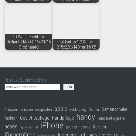
LED Wandleuchte von
Brilliant, HAJO G16411/15
Faltkarton 1.3 Karton
Großhandel
315x220x140mm Nr 05
Produkt Suchmaschine
LOS
apple
Damenschuhe
Collier
Amazon
amazon restposten
Bekleidung
handy
Gesichtspflege
Handpflege
fashion
Haushaltsgeräte
iPhone
hosen
jacken
jeans
Kerzen
Hygieneartikel
Körperpflege
lebensmittel
Lego
Lotion
Mode
Küchengeräte