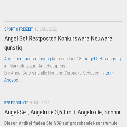
Dropshipping-Produkte
B2B Produkte
Grosshandel
SPORT & FREIZEIT
18 JAN., 2022
Amazon
Angel Set Restposten Konkursware Neuware
Aldi
günstig
Lidl
Aus einer Lagerauflösung
kommen hier 189
Angel Set´s günstig
Kostenlos verkaufen
im Marktplatz zum Angebotspreis.
Anmelden
Die Angel Sets sind alle Neu und Verpackt. Schauen
→ zum
Angebot
Kostenlos Registrieren
Newsletter
B2B PRODUKTE
9 JULI, 2012
Angel-Set, Angelrute 3,60 m + Angelrolle, Schnur
Diesen Artikel finden Sie
NUR
auf grosshandel-zentrum.de