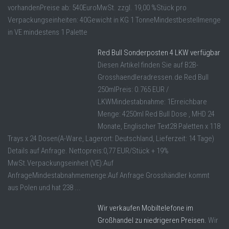
vorhandenPreise ab: 540EuroMwSt. zzgl. 19,00 %Stück pro
Verpackungseinheiten: 40Gewicht in KG 1 TonneMindestbestellmenge
in VE mindestens 1 Palette
Red Bull Sonderposten 4 LKW verfügbar
Diesen Artikel finden Sie auf B2B-
Grosshaendleradressen.de Red Bull
250mlPreis: 0.765 EUR /
LKWMindestabnahme: 1Erreichbare
Menge: 4250ml Red Bull Dose , MHD 24
Monate, Englischer Text28 Paletten x 118
Trays x 24 Dosen(A-Ware, Lagerort: Deutschland, Lieferzeit: 14 Tage)
Details auf Anfrage. Nettopreis:0,77 EUR/Stück + 19%
MwSt.Verpackungseinheit (VE):Auf
AnfrageMindestabnahmemenge:Auf Anfrage Grosshändler kommt
aus Polen und hat 238 ...
Wir verkaufen Mobiltelefone im
Großhandel zu niedrigeren Preisen.
Wir