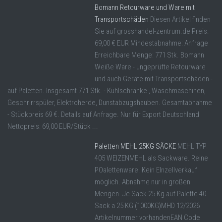
Bomann Retourware und Ware mit
Transportschäden
Diesen Artikel finden
Sie auf grosshandel-zentrum.de Preis:
69,00 € EUR Mindestabnahme: Anfrage
Erreichbare Menge: 771 Stk. Bomann
Weiße Ware - ungeprüfte Retourware
und auch Geräte mit Transportschäden -
auf Paletten. Insgesamt 771 Stk. - Kühlschränke , Waschmaschinen,
Geschrirrspüler, Elektroherde, Dunstabzugshauben. Gesamtabnahme
- Stückpreis 69 €. Details auf Anfrage. Nur für Export Deutschland
Nettopreis: 69,00 EUR/Stück ...
Paletten MEHL 25KG SÄCKE
MEHL TYP
405 WEIZENMEHL als Sackware. Reine
POalettenware. Kein EInzellverkauf
möglich. Abnahme nur in großen
Mengen. Je Sack 25 Kg auf Palette 40
Sack a 25 KG (1000KG)MHD 12/2026
Artikelnummer vorhandenEAN Code