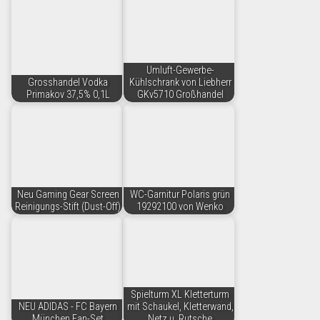
Umluft-Gewerbe-
Grosshandel Vodka
Kühlschrank von Liebherr
Primakov 37,5% 0,1L
GKv5710 Großhandel
Neu Gaming Gear Screen
WC-Garnitur Polaris grün
Reinigungs-Stift (Dust-Off)
19292100 von Wenko
Spielturm XL Kletterturm
NEU ADIDAS - FC Bayern
mit Schaukel, Kletterwand,
München Fan-Set
Netz u. Rutsche