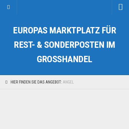
Startseite
EUROPAS MARKTPLATZ FÜR
Kategorien
Auto & Motorrad
REST- & SONDERPOSTEN IM
Drogerie & Tierbedarf
GROSSHANDEL
Fahrzeuge & Transport
Fashion & Mode
Garten & Werkzeug
HIER FINDEN SIE DAS ANGEBOT:
ANGEL
Geschäft, Büro & Schreibwaren
Geschenkartikel
Haushaltswaren
Handy und Smartphone
Kosmetik & Pflege