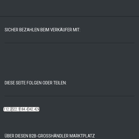
SICHER BEZAHLEN BEIM VERKÄUFER MIT:
DIESE SEITE FOLGEN ODER TEILEN:
112.22k
522.14k
184.48k
342.42k
ÜBER DIESEN B2B-GROSSHÄNDLER MARKTPLATZ