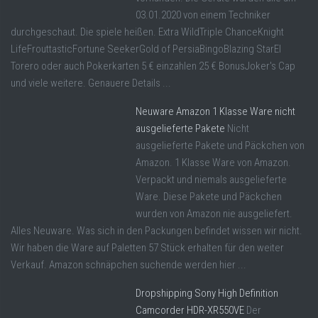
03.01.2020 von einem Techniker
durchgeschaut. Die spiele heißen. Extra WildTriple ChanceKnight
LifeFrouttasticFortune SeekerGold of PersiaBingoBlazing StarEl
Torero oder auch Pokerkarten 5 € einzahlen 25 € BonusJoker's Cap
und viele weitere. Genauere Details ...
Neuware Amazon 1 Klasse Ware nicht
ausgelieferte Pakete
Nicht
ausgelieferte Pakete und Päckchen von
Amazon. 1 Klasse Ware von Amazon.
Verpackt und niemals ausgelieferte
Ware. Diese Pakete und Päckchen
wurden von Amazon nie ausgeliefert.
Alles Neuware. Was sich in den Packungen befindet wissen wir nicht.
Wir haben die Ware auf Paletten 57 Stück erhalten für den weiter
Verkauf. Amazon schnäpchen suchende werden hier ...
Dropshipping Sony High Definition
Camcorder HDR-XR550VE
Der