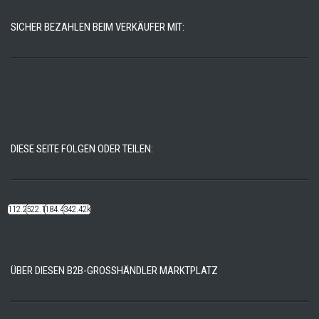
SICHER BEZAHLEN BEIM VERKÄUFER MIT:
DIESE SEITE FOLGEN ODER TEILEN:
112.22k
522.14k
184.48k
342.42k
ÜBER DIESEN B2B-GROSSHÄNDLER MARKTPLATZ