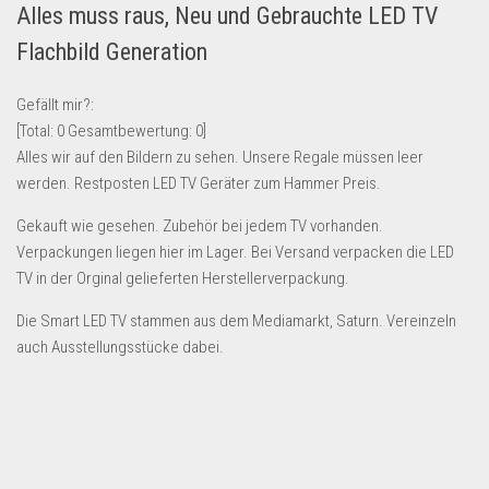
Alles muss raus, Neu und Gebrauchte LED TV
Lebensmittel & Getränke
Flachbild Generation
Multimedia & Elektro
Münzen
Gefällt mir?:
[Total:
0
Gesamtbewertung:
0
]
Spielzeug & Games
Alles wir auf den Bildern zu sehen. Unsere Regale müssen leer
Schuhe & Accessoires
werden. Restposten LED TV Geräter zum Hammer Preis.
Sport & Freizeit
Gekauft wie gesehen. Zubehör bei jedem TV vorhanden.
Uhren & Schmuck
Verpackungen liegen hier im Lager. Bei Versand verpacken die LED
TV in der Orginal gelieferten Herstellerverpackung.
Wohnen & Einrichten
Restposten-Angebote
Die Smart LED TV stammen aus dem Mediamarkt, Saturn. Vereinzeln
auch Ausstellungsstücke dabei.
Restposten für Privatpersonen
eBay Restposten kaufen
Sonderposten-Angebote
Saison & Eventprodkte