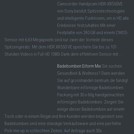
Camcorder Handycam HDR-XR550VE
von Sony besitzt Spitzentechnologien
und intelligente Funktionen, um in HD alle
Erlebnisse festzuhalten.Mit einer
Festplatte von 240 GB und einem CMOS-
Sensor mit 6,63 Megapixeln sind nur zwei der Vorteile dieses
Spitzengeräts. Mit dem HDR XR550 VE speichern Sie bis zu 101
Stunden Videos in Full HD 1080i.Dank dem effektiven Sensor mit ...
Badebomben Eiform Mix
Sie suchen
Gesundheit & Wellness? Dann werden
Sie auf grosshandel-zentrum.de fündig!
Wunderbare eiförmige Badebomben.
Packung mit 30 x 60g handgemachten
eiförmigen Badebomben. Zeigen Sie
einige dieser Badebomben auf einem
Tisch oder in einem Regal und Ihre Kunden werden begeistert sein.
Badebomben sind eine ständige Verkäufsware und eine perfekte
Pick-me-up in schlechten Zeiten. Auf Anfrage auch 30x ...