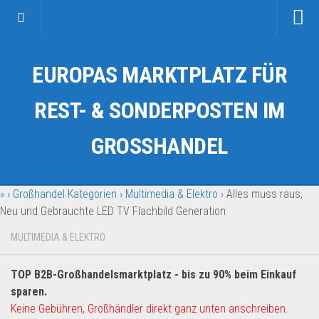
Startseite
EUROPAS MARKTPLATZ FÜR
Kategorien
Auto & Motorrad
REST- & SONDERPOSTEN IM
Drogerie & Tierbedarf
GROSSHANDEL
Fahrzeuge & Transport
Fashion & Mode
»
›
Großhandel Kategorien
›
Multimedia & Elektro
›
Alles muss raus,
Garten & Werkzeug
Neu und Gebrauchte LED TV Flachbild Generation
Geschäft, Büro & Schreibwaren
MULTIMEDIA & ELEKTRO
Geschenkartikel
Haushaltswaren
TOP B2B-Großhandelsmarktplatz - bis zu 90% beim Einkauf
Handy und Smartphone
sparen.
Keine Gebühren, Großhändler direkt ganz unten anschreiben.
Kosmetik & Pflege