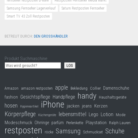
fernseher restposten b-ware
Restposten Fernseher Media Markt
Samsung Fernseher Lagerverkauf
Saturn Restposten Fernseher
Smart TV 43 Zoll Restposten
BETREUT DURCH:
DEN GROSSHÄNDLER
·
Produkt Suchmaschine
LOS
apple
Damenschuhe
Collier
Amazon
amazon restposten
Bekleidung
handy
Gesichtspflege
Handpflege
fashion
Haushaltsgeräte
iPhone
hosen
jacken
jeans
Kerzen
Hygieneartikel
Körperpflege
lebensmittel
Lego
Lotion
Mode
Küchengeräte
Modeschmuck
Playstation
Ohrringe
parfüm
Perlenkette
Ralph Lauren
restposten
Samsung
Schuhe
röcke
Schmuckset