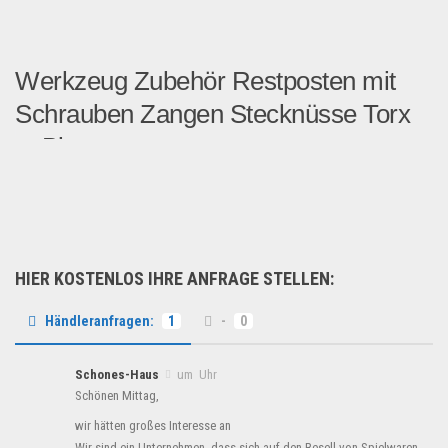
Werkzeug Zubehör Restposten mit
Schrauben Zangen Stecknüsse Torx
u. Bi...
Restpostenpaket Werkzeug/W...
Garten & Werkzeug
HIER KOSTENLOS IHRE ANFRAGE STELLEN:
Händleranfragen:
1
-
0
Schones-Haus
um Uhr
Schönen Mittag,
wir hätten großes Interesse an
Wir sind ein Unternehmen, dass sich auf den Resell von Spielwaren