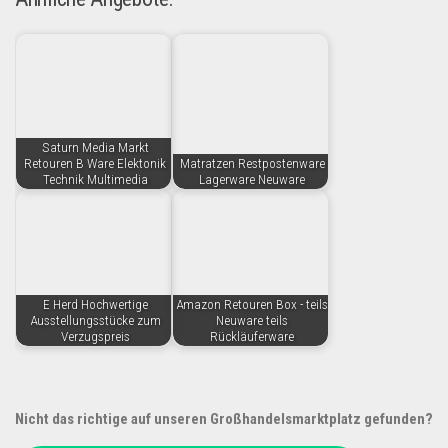
Saturn Media Markt
Retouren B Ware Elektonik
Matratzen Restpostenware
Technik Multimedia
Lagerware Neuware
E Herd Hochwertige
Amazon Retouren Box - teils
Ausstellungsstücke zum
Neuware teils
Verzugspreis
Rückläuferware
Nicht das richtige auf unseren Großhandelsmarktplatz gefunden?