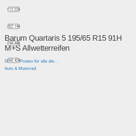
112.22k
522.14k
Barum Quartaris 5 195/65 R15 91H
184.48k
M+S Allwetterreifen
342.42k
Großer Posten für alle die...
Auto & Motorrad