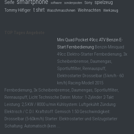
smartphone
Seife
spielzeug
Sony
software
sonderposten
t shirt
Tommy Hilfiger
Weihnachten
Waschmaschinen
Werkzeug
TOP Tages Angebote
Mini Quad Pocket 49cc ATV Benzin E-
Start Fernbedienung
Benzin-Miniquad
49cc Elektro-Starter Fernbedienung, 3x
Scheibenbremse, Daumengas,
Sportluftfilter, Rennauspuff,
Elektrostarter Drosselbar (5 km/h - 60
km/h) Racing-Modell 2015
Fernbedienung, 3x Scheibenbremse, Daumengas, Sportluftfilter,
Rennauspuff, Licht Technische Daten: Motor: 1-Zylinder 2-Takt
Leistung: 2,5 KW / 8000 u/min Kühlsystem: Luftgekühlt Zündung:
Elektrisch / C.D.I. Kraftstoff: Gemisch 1:50 Geschwindigkeit:
Drosselbar (5-60km/h) Starter: Elektrostarter und Seilzugstarter
Schaltung: Automatisch (kein ...