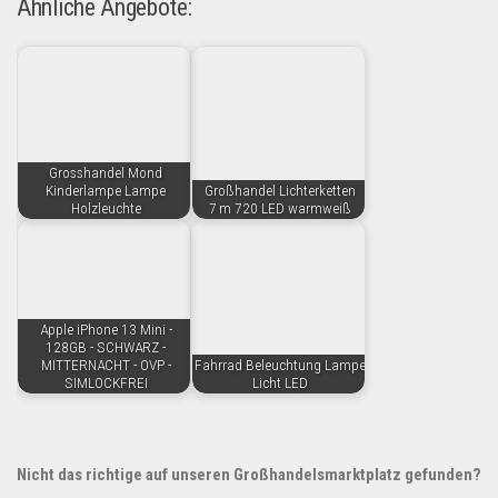
Ähnliche Angebote:
Grosshandel Mond
Kinderlampe Lampe
Großhandel Lichterketten
Holzleuchte
7 m 720 LED warmweiß
Apple iPhone 13 Mini -
128GB - SCHWARZ -
MITTERNACHT - OVP -
Fahrrad Beleuchtung Lampe
SIMLOCKFREI
Licht LED
Nicht das richtige auf unseren Großhandelsmarktplatz gefunden?