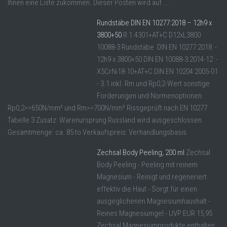
Ihnen eine Liste zukommen. Dieser Posten wird auf ...
Rundstäbe DIN EN 10277:2018 – 12h9 x
3800+50
R 1.4301+AT+C D12xL3800
10088-3 Rundstäbe DIN EN 10277:2018 -
12h9 x 3800+50 DIN EN 10088-3:2014-12 -
X5CrNi18-10+AT+C DIN EN 10204:2005-01
- 3.1 inkl. Rm und Rp0,2-Wert sonstige
Forderungen und Normenoptionen:
Rp0,2>=650N/mm² und Rm>=700N/mm² Rissgeprüft nach EN 10277
Tabelle 3 Zusatz: Warenursprung Russland wird ausgeschlossen.
Gesamtmenge: ca. 85 to Verkaufspreis: Verhandlungsbasis
Zechsal Body Peeling, 200 ml
Zechsal
Body Peeling - Peeling mit reinem
Magnesium - Reinigt und regeneriert
effektiv die Haut - Sorgt für einen
ausgeglichenen Magnesiumhaushalt -
Reines Magnesiumgel - UVP EUR 15,95
Zechsal Magnesiumprodukte enthalten