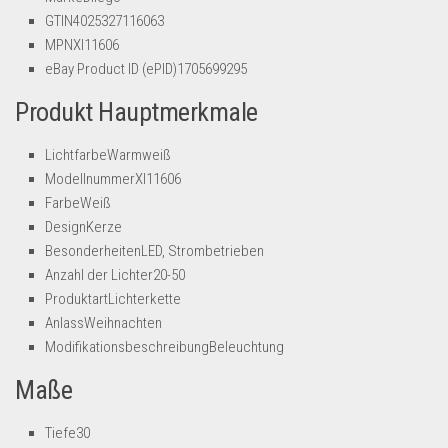
Dropshipping-Produkte
GTIN4025327116063
B2B Produkte
MPNXI11606
eBay Product ID (ePID)1705699295
Grosshandel
Produkt Hauptmerkmale
Amazon
Aldi
LichtfarbeWarmweiß
ModellnummerXI11606
Lidl
FarbeWeiß
Kostenlos verkaufen
DesignKerze
BesonderheitenLED, Strombetrieben
Anmelden
Anzahl der Lichter20-50
Kostenlos Registrieren
ProduktartLichterkette
AnlassWeihnachten
Newsletter
ModifikationsbeschreibungBeleuchtung
Maße
Tiefe30