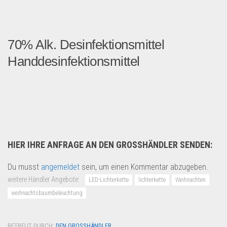
70% Alk. Desinfektionsmittel
Handdesinfektionsmittel
Zusammensetzung gemäß WHO ...
Kosmetik & Pflege
HIER IHRE ANFRAGE AN DEN GROSSHÄNDLER SENDEN:
Du musst
angemeldet
sein, um einen Kommentar abzugeben.
weitere Händler Angebote:
LED-Lichterkette
lichterkette
Weihnachten
weihnachtsbaumbeleuchtung
BETREUT DURCH:
DEN GROSSHÄNDLER
·