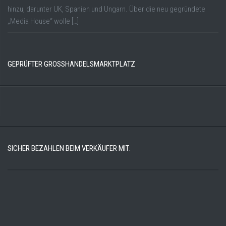
hinzu, darunter UK, Spanien und Ungarn. Über die neu gegründete
„Media House“ wolle […]
GEPRÜFTER GROSSHANDELSMARKTPLATZ
SICHER BEZAHLEN BEIM VERKÄUFER MIT: