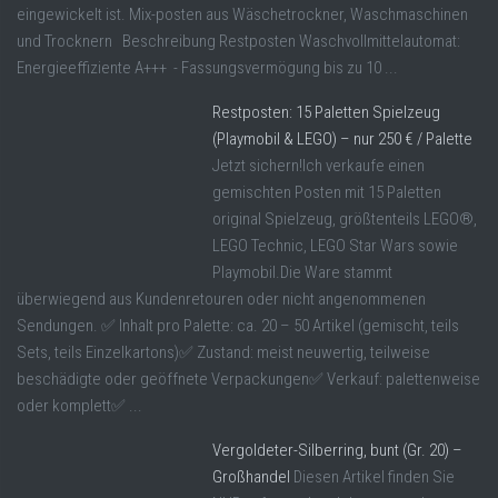
eingewickelt ist. Mix-posten aus Wäschetrockner, Waschmaschinen
und Trocknern Beschreibung Restposten Waschvollmittelautomat:
Energieeffiziente A+++ - Fassungsvermögung bis zu 10 ...
Restposten: 15 Paletten Spielzeug
(Playmobil & LEGO) – nur 250 € / Palette
Jetzt sichern!Ich verkaufe einen
gemischten Posten mit 15 Paletten
original Spielzeug, größtenteils LEGO®,
LEGO Technic, LEGO Star Wars sowie
Playmobil.Die Ware stammt
überwiegend aus Kundenretouren oder nicht angenommenen
Sendungen. ✅ Inhalt pro Palette: ca. 20 – 50 Artikel (gemischt, teils
Sets, teils Einzelkartons)✅ Zustand: meist neuwertig, teilweise
beschädigte oder geöffnete Verpackungen✅ Verkauf: palettenweise
oder komplett✅ ...
Vergoldeter-Silberring, bunt (Gr. 20) –
Großhandel
Diesen Artikel finden Sie