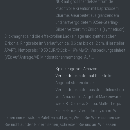
NUR auf grosshandel-zentrum.de
Prachtvolle Kreation mit kapriziösem
Charme. Gearbeitet aus glänzendem
und hartvergoldetem 925er-Sterling-
Silber, verziert mit Zirkonia (synthetisch).
Blickmagnet sind die effektvollen Lackeinlage und synthetischen
Zirkonia. Ringbreite im Verlauf von ca. 0,6 cm bis ca. 2 cm. (Hersteller:
APART). Nettopreis: 18,50 EUR/Stück + 19% MwSt. Verpackungseinheit
(VE): Auf Anfrage/VB Mindestabnahmemenge: Auf ...
Spielzeuge von Amazon
Versandrückläufer auf Palette
Im
Angebot stehen diese
Versandrückläufer aus dem Onlineshop
von Amazon. Im Angebot Markenware
wie z.B.: Carrera; Simba; Mattel; Lego;
Fisher-Price; Vtech; Timmy u.v.m. Wir
haben immer solche Paletten auf Lager, Wenn Sie Ware suchen die
Sie nicht auf den Bildern sehen, schreiben Sie uns an. Wir lassen