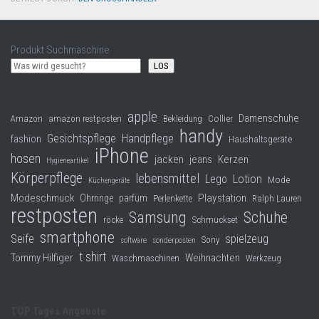
Produkt Suchmaschine
LOS
apple
Damenschuhe
Collier
Amazon
amazon restposten
Bekleidung
handy
Gesichtspflege
Handpflege
fashion
Haushaltsgeräte
iPhone
hosen
jacken
jeans
Kerzen
Hygieneartikel
Körperpflege
lebensmittel
Lego
Lotion
Mode
Küchengeräte
Modeschmuck
Playstation
Ohrringe
parfüm
Perlenkette
Ralph Lauren
restposten
Samsung
Schuhe
röcke
Schmuckset
smartphone
Seife
spielzeug
Sony
software
sonderposten
t shirt
Tommy Hilfiger
Weihnachten
Waschmaschinen
Werkzeug
TOP Tages Angebote