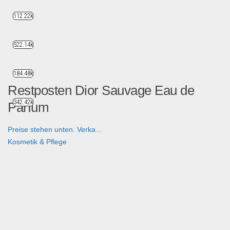
112.22k
522.14k
184.48k
Restposten Dior Sauvage Eau de
342.42k
Parfum
Preise stehen unten. Verka...
Kosmetik & Pflege