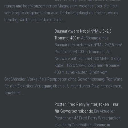
reines und hochkonzentriertes Magnesium, welches über die Haut
vom Körper aufgenommen wird. Dadurch gelangt es dorthin, wo es
benötigt wird, nämlich direkt in die ...
Baumarktware Kabel NYM-J 3×2,5
Trommel 400 m
Auflösung eines
Baumarktes bieten wir NYM-J 3x2,5 mm²
Profitrommel 400 m Trommeln an.
Neuware auf Trommel 400 Meter 3 x 2,5
Kabel. 133 x NYM-J 3x2,5 mm² Trommel
400 m zu verkaufen. Direkt vom
Großhändler. Verkauf als Restposten ohne Gewehrleistung. Top Ware
für den Elektriker Verlegung über, auf, im und unter Putz in trockenen,
feuchten ...
Posten Fred Perry Winterjacken – nur
für Gewerbetreibende
Ein Aktueller
Posten von 45 Fred Perry Winterjacken
aus einen Geschäftsauflösung in