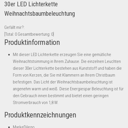
30er LED Lichterkette
Lebensmittel & Getränke
Weihnachtsbaumbeleuchtung
Multimedia & Elektro
Münzen
Gefällt mir?:
[Total:
0
Gesamtbewertung:
0
]
Spielzeug & Games
Produktinformation
Schuhe & Accessoires
Sport & Freizeit
Mit dieser LED Lichterkette erzeugen Sie eine gemütliche
Weihnachtstsimmung in Ihrem Zuhause. Die einzelnen Leuchten
Uhren & Schmuck
dieser 30er Lichterkette bestehen aus Kunststoff und haben die
Wohnen & Einrichten
Form von Kerzen, die Sie mit Klammern an Ihrem Christbaum
befestigen. Das Licht der Weihnachtsbaumbeleuchtung ist
Restposten-Angebote
angenehm warm und weiß. Diese Energiespar Beleuchtung ist für
Restposten für Privatpersonen
den Gebrauch innen bestimmt und bietet einen geringen
eBay Restposten kaufen
Stromverbrauch von 1,8 W.
Sonderposten-Angebote
Produktkennzeichnungen
Saison & Eventprodkte
MarkeDilego