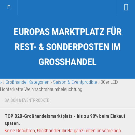
Startseite
EUROPAS MARKTPLATZ FÜR
Kategorien
Auto & Motorrad
REST- & SONDERPOSTEN IM
Drogerie & Tierbedarf
GROSSHANDEL
Fahrzeuge & Transport
Fashion & Mode
»
›
Großhandel Kategorien
›
Saison & Eventprodkte
›
30er LED
Garten & Werkzeug
Lichterkette Weihnachtsbaumbeleuchtung
Geschäft, Büro & Schreibwaren
SAISON & EVENTPRODKTE
Geschenkartikel
Haushaltswaren
TOP B2B-Großhandelsmarktplatz - bis zu 90% beim Einkauf
Handy und Smartphone
sparen.
Keine Gebühren, Großhändler direkt ganz unten anschreiben.
Kosmetik & Pflege