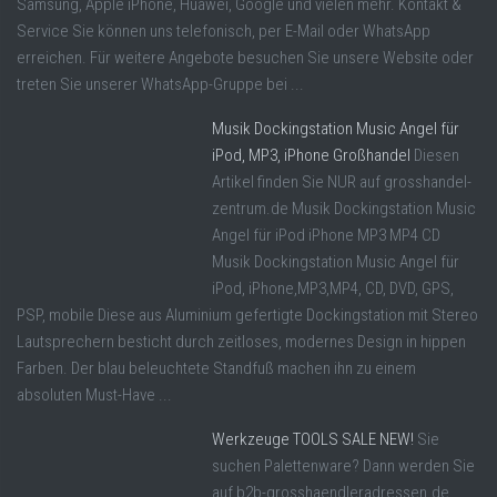
Samsung, Apple iPhone, Huawei, Google und vielen mehr. Kontakt &
Service Sie können uns telefonisch, per E-Mail oder WhatsApp
erreichen. Für weitere Angebote besuchen Sie unsere Website oder
treten Sie unserer WhatsApp-Gruppe bei ...
Musik Dockingstation Music Angel für
iPod, MP3, iPhone Großhandel
Diesen
Artikel finden Sie NUR auf grosshandel-
zentrum.de Musik Dockingstation Music
Angel für iPod iPhone MP3 MP4 CD
Musik Dockingstation Music Angel für
iPod, iPhone,MP3,MP4, CD, DVD, GPS,
PSP, mobile Diese aus Aluminium gefertigte Dockingstation mit Stereo
Lautsprechern besticht durch zeitloses, modernes Design in hippen
Farben. Der blau beleuchtete Standfuß machen ihn zu einem
absoluten Must-Have ...
Werkzeuge TOOLS SALE NEW!
Sie
suchen Palettenware? Dann werden Sie
auf b2b-grosshaendleradressen.de