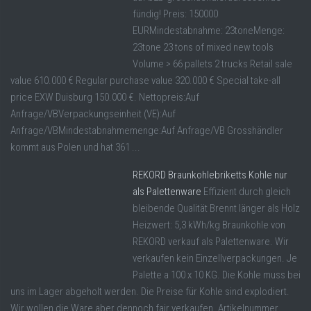
fündig! Preis: 150000
EURMindestabnahme: 23toneMenge:
23tone 23 tons of mixed new tools
Volume > 66 pallets 2 trucks Retail sale
value 610.000 € Regular purchase value 320.000 € Special take-all
price EXW Duisburg 150.000 €. Nettopreis:Auf
Anfrage/VBVerpackungseinheit (VE):Auf
Anfrage/VBMindestabnahmemenge:Auf Anfrage/VB Grosshändler
kommt aus Polen und hat 361 ...
REKORD Braunkohlebriketts Kohle nur
als Palettenware
Effizient durch gleich
bleibende Qualität Brennt länger als Holz
Heizwert: 5,3 kWh/kg Braunkohle von
REKORD verkauf als Palettenware. Wir
verkaufen kein Einzellverpackungen. Je
Palette a 100 x 10 KG. Die Kohle muss bei
uns im Lager abgeholt werden. Die Preise für Kohle sind explodiert.
Wir wollen die Ware aber dennoch fair verkaufen. Artikelnummer