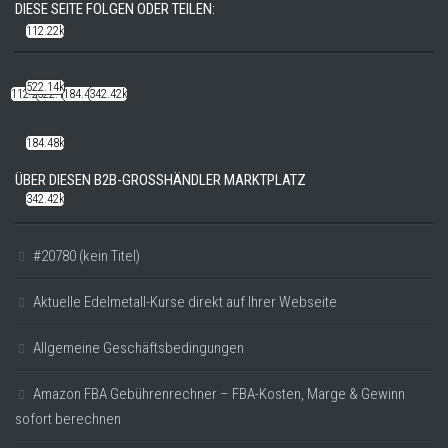
DIESE SEITE FOLGEN ODER TEILEN:
112.22k
522.14k
112.22k
522.14k
184.48k
342.42k
184.48k
ÜBER DIESEN B2B-GROSSHÄNDLER MARKTPLATZ
342.42k
#20780 (kein Titel)
Aktuelle Edelmetall-Kurse direkt auf Ihrer Webseite
Allgemeine Geschäftsbedingungen
Amazon FBA Gebührenrechner – FBA-Kosten, Marge & Gewinn
sofort berechnen