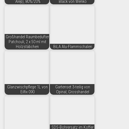
´Alep), 80%/20%
Black von Wenko
Großhandel Raumbedufter
Patchouli, 2 x 50 ml mit
Holzstäbchen
BiLA Alu-Flammschalen
Glanzwischpflege 1L von
Gartenset 3-teilig von
Eilfix 090
Opinal, Grosshandel
SDS-Bohrersatz im Koffer