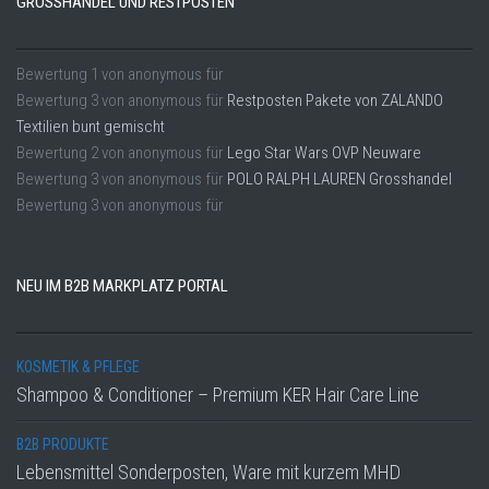
GROSSHANDEL UND RESTPOSTEN
Bewertung
1
von
anonymous
für
Bewertung
3
von
anonymous
für
Restposten Pakete von ZALANDO
Textilien bunt gemischt
Bewertung
2
von
anonymous
für
Lego Star Wars OVP Neuware
Bewertung
3
von
anonymous
für
POLO RALPH LAUREN Grosshandel
Bewertung
3
von
anonymous
für
NEU IM B2B MARKPLATZ PORTAL
KOSMETIK & PFLEGE
Shampoo & Conditioner – Premium KER Hair Care Line
B2B PRODUKTE
Lebensmittel Sonderposten, Ware mit kurzem MHD