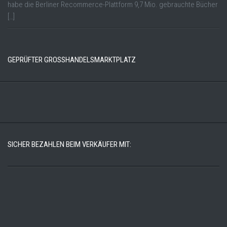
habe die Berliner Recommerce-Plattform 9,7 Mio. gebrauchte Bücher
[…]
GEPRÜFTER GROSSHANDELSMARKTPLATZ
SICHER BEZAHLEN BEIM VERKÄUFER MIT: