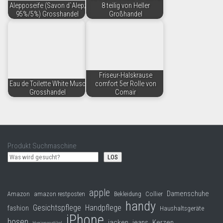
Alepposeife (Savon d`Alep;
8 teilig von Heller
95%/5%) Grosshandel
Großhandel
Friseur-Halskrause
Eau de Toilette White Musc
comfort 5er Rolle von
Grosshandel
Comair
Produkt Suchmaschine
LOS
apple
Damenschuhe
Collier
Amazon
amazon restposten
Bekleidung
handy
Gesichtspflege
Handpflege
fashion
Haushaltsgeräte
iPhone
hosen
jacken
jeans
Kerzen