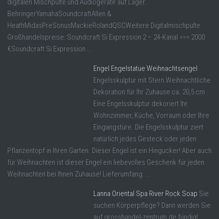
digitalen Mischpulte und Audiogeräte auf Lager.
BehringerYamahaSoundcraftAllen &
HeathMidasPreSonusMackieRolandQSCWeitere Digitalmischpulte
Großhandelspreise: Soundcraft Si Expression 2 – 24-Kanal === 2000
€Soundcraft Si Expression ...
Engel Engelstatue Weihnachtsengel
Engelsskulptur mit Stern Weihnachtliche
Dekoration für Ihr Zuhause ca. 20,5 cm
Eine Engelsskulptur dekoriert Ihr
Wohnzimmer, Küche, Vorraum oder Ihre
Eingangstüre. Die Engelsskulptur ziert
natürlich jedes Gesteck oder jeden
Pflanzentopf in Ihren Garten. Dieser Engel ist ein Hingucker! Aber auch
für Weihnachten ist dieser Engel ein liebevolles Geschenk für jeden.
Weihnachten bei Ihnen Zuhause! Lieferumfang: ...
Lanna Oriental Spa River Rock Soap
Sie
suchen Körperpflege? Dann werden Sie
auf grosshandel-zentrum.de fündig!