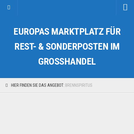
Startseite
EUROPAS MARKTPLATZ FÜR
Kategorien
Auto & Motorrad
REST- & SONDERPOSTEN IM
Drogerie & Tierbedarf
GROSSHANDEL
Fahrzeuge & Transport
Fashion & Mode
Garten & Werkzeug
HIER FINDEN SIE DAS ANGEBOT:
BRENNSPIRITUS
Geschäft, Büro & Schreibwaren
Geschenkartikel
Haushaltswaren
Handy und Smartphone
Kosmetik & Pflege