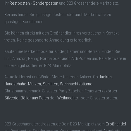
Ihr
Restposten
,-
Sonderposten
und B2B Grosshandels-Marktplatz.
Bei uns finden Sie günstige Posten oder auch Markenware zu
günstigen Konditionen.
Sie können direkt mit den Großhändler Ihres vertrauens in Kontakt
treten. Keine gesonderte Anmeldung erforderlich.
Kaufen Sie Markenmode für Kinder, Damen und Herren. Finden Sie
Lidl, Amazon, Penny, Norma oder auch Aldi Posten und Palettenware in
unseren gut sortierten B2B Marktplatz.
Aktuelle Herbst und Winter Mode für jeden Anlass. Ob
Jacken
,
Handschuhe
,
Mützen
,
Schlitten
,
Weihnachtsbäume
,
Christbaumschmuck, Silvester Party Zubehör, Feuerwerkskörper
Silvester Böller aus Polen
den
Weihnachts
,- oder Silvesterbraten.
B2B-Grosshaendleradressen.de Dein B2B-Marktplatz vom
Großhandel
mit Restposten, Sonderposten, Konkurswaren, Insolvent-Angeboten,