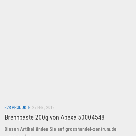
Lebensmittel & Getränke
Multimedia & Elektro
Münzen
Spielzeug & Games
Schuhe & Accessoires
Sport & Freizeit
Uhren & Schmuck
Wohnen & Einrichten
Restposten-Angebote
Restposten für Privatpersonen
B2B PRODUKTE
eBay Restposten kaufen
27 FEB., 2013
Brennpaste 200g von Apexa 50004548
Sonderposten-Angebote
Saison & Eventprodkte
Diesen Artikel finden Sie auf grosshandel-zentrum.de