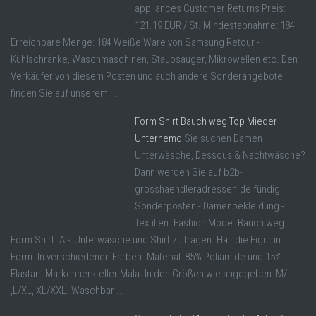
appliances Customer Returns Preis:
121.19 EUR / St. Mindestabnahme: 184
Erreichbare Menge: 184 Weiße Ware von Samsung Retour -
Kühlschränke, Waschmaschinen, Staubsauger, Mikrowellen etc. Den
Verkäufer von diesem Posten und auch andere Sonderangebote
finden Sie auf unserem ...
Form Shirt Bauch weg Top Mieder
Unterhemd
Sie suchen Damen
Unterwäsche, Dessous & Nachtwäsche?
Dann werden Sie auf b2b-
grosshaendleradressen.de fündig!
Sonderposten - Damenbekleidung -
Textilien. Fashion Mode. Bauch weg
Form Shirt. Als Unterwäsche und Shirt zu tragen. Hält die Figur in
Form. In verschiedenen Farben. Material: 85% Poliamide und 15%
Elastan. Markenhersteller Mala. In den Größen wie angegeben: M/L
,L/XL, XL/XXL. Waschbar ...