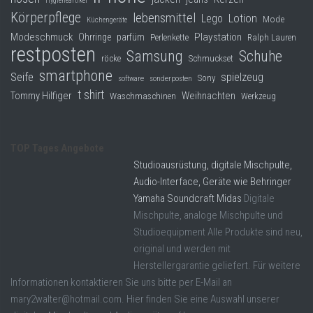
Hygieneartikel
Körperpflege
lebensmittel
Lego
Lotion
Mode
Küchengeräte
Modeschmuck
Playstation
Ohrringe
parfüm
Perlenkette
Ralph Lauren
restposten
Samsung
Schuhe
röcke
Schmuckset
smartphone
Seife
spielzeug
Sony
software
sonderposten
t shirt
Tommy Hilfiger
Weihnachten
Waschmaschinen
Werkzeug
TOP Tages Angebote
Studioausrüstung, digitale Mischpulte,
Audio-Interface, Geräte wie Behringer
Yamaha Soundcraft Midas
Digitale
Mischpulte, analoge Mischpulte und
Studioequipment Alle Produkte sind neu,
original und werden mit
Herstellergarantie geliefert. Für weitere
Informationen kontaktieren Sie uns bitte per E-Mail an
mary2walter@hotmail.com. Hier finden Sie eine Auswahl unserer