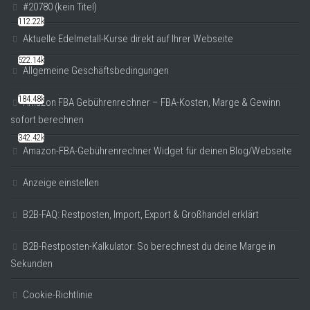
#20780 (kein Titel)
112.22k
Aktuelle Edelmetall-Kurse direkt auf Ihrer Webseite
522.14k
Allgemeine Geschäftsbedingungen
184.48k
Amazon FBA Gebührenrechner – FBA-Kosten, Marge & Gewinn
sofort berechnen
342.42k
Amazon-FBA-Gebührenrechner Widget für deinen Blog/Webseite
Anzeige einstellen
B2B-FAQ: Restposten, Import, Export & Großhandel erklärt
B2B-Restposten-Kalkulator: So berechnest du deine Marge in
Sekunden
Cookie-Richtlinie