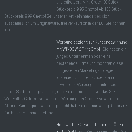
und etikettiert! Min.-Order: 30 Stück -
Stückpreis 9,95 € netto! Ab 100 Stück -
Stückpreis 8,99 € netto! Bei unseren Artikeln handelt es sich
ausschließlich um Originalware, frei verkäuflich in der EU! Sie können
alle ...
Werbung geziehlt zur Kundengewinnung
mit WINDOW 2 Print GmbH
Sie haben ein
junges Unternehmen oder eine
bestehende Firma und möchten diese
mit gezielten Marketingstrategien
ausbauen und Ihren Kundenstamm
erweitern? Werbung in Printmedien
haben Sie bereits geschaltet, nützen aber nichts außer das Sie Ihr
Wertvolles Geld verschwenden! Werbung bei Google Adwords oder
Affilinet Kampagnen wurden gebucht, haben aber nur wenig Resonanz
für Ihr Unternehmen gebracht! ...
Hochwärtige Geschirrtücher mit Ösen
im 4er Set
Unser Küchenhandtücher Set