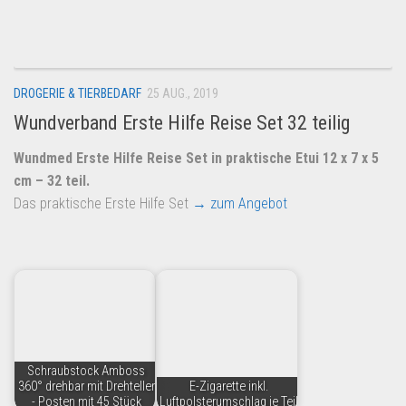
Dropshipping-Produkte
B2B Produkte
Grosshandel
DROGERIE & TIERBEDARF
25 AUG., 2019
Amazon
Wundverband Erste Hilfe Reise Set 32 teilig
Aldi
Wundmed Erste Hilfe Reise Set in praktische Etui 12 x 7 x 5
Lidl
cm – 32 teil.
Kostenlos verkaufen
Das praktische Erste Hilfe Set
→ zum Angebot
Anmelden
Kostenlos Registrieren
Newsletter
Schraubstock Amboss
360° drehbar mit Drehteller
E-Zigarette inkl.
- Posten mit 45 Stück
Luftpolsterumschlag je Teil