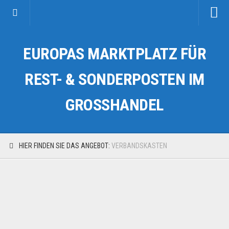
Startseite
EUROPAS MARKTPLATZ FÜR
Kategorien
Auto & Motorrad
REST- & SONDERPOSTEN IM
Drogerie & Tierbedarf
GROSSHANDEL
Fahrzeuge & Transport
Fashion & Mode
Garten & Werkzeug
HIER FINDEN SIE DAS ANGEBOT:
VERBANDSKASTEN
Geschäft, Büro & Schreibwaren
Geschenkartikel
Haushaltswaren
Handy und Smartphone
Kosmetik & Pflege