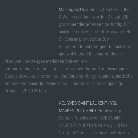
Massageöl Cola
Sie suchen Gesundheit
& Wellness? Dann werden Sie auf b2b-
grosshaendleradressen.de fündig! Für
sinnliche und wohltuende Massagen Hot
Öl- Cola im praktischen 30 ml
Pumpspender ist geeignet für sinnliche
und wohltuende Massagen. Unsere
Produkte überzeugen mitdiesen Stärken: ein
umfangreichesSortiment, qualitativ hochwertigeund hochwirksame
Spezialprodukte,unterschiedliche Variantenfür ganz unterschiedliche
Benutzer,kontinuierliche Innovation ... unddurch äußerst günstige
Preise!. UVP 13.99 Euro ...
NEU YVES SAINT LAURENT / YSL –
MARKEN POLOSHIRT!
Hochwertige
Marken Poloshirts von YVES SAINT
LAURENT / YSL ! Farben: Navy und Grau
Größe: M Original verpackt im Polybag