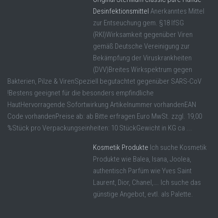
Desinfektionsmittel
Anerkanntes Mittel
zur Entseuchung gem. §18 IfSG
(RKI)Wirksamkeit gegenüber Viren
gemäß Deutsche Vereinigung zur
Bekämpfung der Viruskrankheiten
(DVV)Breites Wirkspektrum gegen
Bakterien, Pilze & VirenSpeziell begutachtet gegenüber SARS-CoV
!Bestens geeignet für die besonders empfindliche
HautHervorragende Sofortwirkung Artikelnummer vorhandenEAN
Code vorhandenPreise ab: ab Bitte erfragen Euro MwSt. zzgl. 19,00
%Stück pro Verpackungseinheiten: 10 StückGewicht in KG ca ...
Kosmetik Produkte
Ich suche Kosmetik
Produkte wie Balea, Isana, Joolea,
authentisch Parfüm wie Yves Saint
Laurent, Dior, Chanel,…. Ich suche das
günstige Angebot, evtl. als Palette.