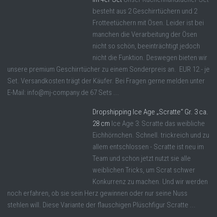
besteht aus 2 Geschirrtüchern und 2
Frotteetüchern mit Ösen. Leider ist bei
manchen die Verarbeitung der Ösen
nicht so schön, beeinträchtigt jedoch
nicht die Funktion. Deswegen bieten wir
unsere premium Geschirrtücher zu einem Sonderpreis an. EUR 12.- je
Set. Versandkosten trägt der Käufer. Bei Fragen gerne melden unter
E-Mail: info@mj-company.de 67 Sets ...
Dropshipping Ice Age „Scratte“ Gr. 3 ca.
28 cm
Ice Age 3: Scratte das weibliche
Eichhörnchen. Schnell. trickreich und zu
allem entschlossen - Scratte ist neu im
Team und schon jetzt nutzt sie alle
weiblichen Tricks, um Scrat schwer
Konkurrenz zu machen. Und wir werden
noch erfahren, ob sie sein Herz gewinnen oder nur seine Nuss
stehlen will. Diese Variante der flauschigen Plüschfigur Scratte ...