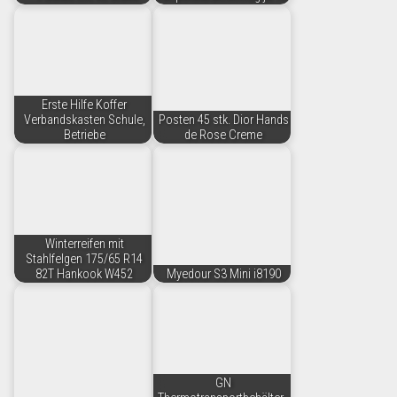
Erste Hilfe Koffer
Verbandskasten Schule,
Posten 45 stk. Dior Hands
Betriebe
de Rose Creme
Winterreifen mit
Stahlfelgen 175/65 R14
82T Hankook W452
Myedour S3 Mini i8190
GN