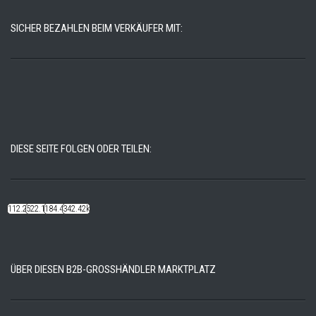
SICHER BEZAHLEN BEIM VERKÄUFER MIT:
DIESE SEITE FOLGEN ODER TEILEN:
112.22k
522.14k
184.48k
342.42k
ÜBER DIESEN B2B-GROSSHÄNDLER MARKTPLATZ