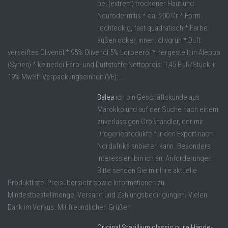
bei (extrem) trockener Haut und
Neurodermitis * ca. 200 Gr * Form:
rechteckig, fast quadratisch * Farbe:
außen ocker, innen: olivgrün * Duft:
verseiftes Olivenöl * 95% Olivenöl,5% Lorbeeröl * hergestellt in Aleppo
(Syrien) * keinerlei Farb- und Duftstoffe Nettopreis: 1,45 EUR/Stück +
19% MwSt. Verpackungseinheit (VE): ...
Balea
ich bin Geschäftskunde aus
Marokko und auf der Suche nach einem
zuverlässigen Großhändler, der mir
Drogerieprodukte für den Export nach
Nordafrika anbieten kann. Besonders
interessiert bin ich an: Anforderungen:
Bitte senden Sie mir Ihre aktuelle
Produktliste, Preisübersicht sowie Informationen zu
Mindestbestellmenge, Versand und Zahlungsbedingungen. Vielen
Dank im Voraus. Mit freundlichen Grüßen
Original Sterillium classic pure Hände-