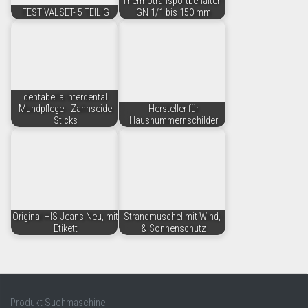
Thermotransportbehälter -
FESTIVALSET- 5 TEILIG
GN 1/1 bis 150 mm
dentabella Interdental
Mundpflege - Zahnseide
Hersteller für
Sticks
Hausnummernschilder
Original HIS-Jeans Neu, mit
Strandmuschel mit Wind,-
Etikett
& Sonnenschutz
Produkt Suchmaschine