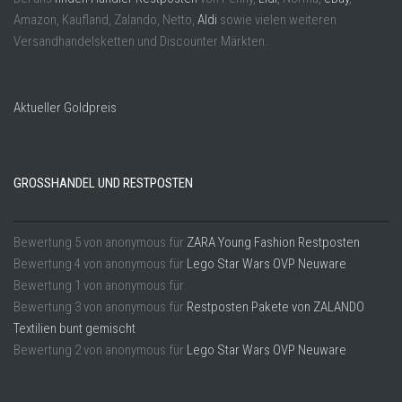
Amazon, Kaufland, Zalando, Netto,
Aldi
sowie vielen weiteren
Versandhandelsketten und Discounter Märkten.
Aktueller Goldpreis
GROSSHANDEL UND RESTPOSTEN
Bewertung
5
von
anonymous
für
ZARA Young Fashion Restposten
Bewertung
4
von
anonymous
für
Lego Star Wars OVP Neuware
Bewertung
1
von
anonymous
für
Bewertung
3
von
anonymous
für
Restposten Pakete von ZALANDO
Textilien bunt gemischt
Bewertung
2
von
anonymous
für
Lego Star Wars OVP Neuware