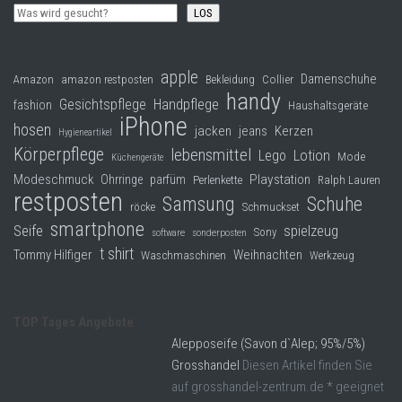
LOS
apple
Damenschuhe
Collier
Amazon
amazon restposten
Bekleidung
handy
Gesichtspflege
Handpflege
fashion
Haushaltsgeräte
iPhone
hosen
jacken
jeans
Kerzen
Hygieneartikel
Körperpflege
lebensmittel
Lego
Lotion
Mode
Küchengeräte
Modeschmuck
Playstation
Ohrringe
parfüm
Perlenkette
Ralph Lauren
restposten
Samsung
Schuhe
röcke
Schmuckset
smartphone
Seife
spielzeug
Sony
software
sonderposten
t shirt
Tommy Hilfiger
Weihnachten
Waschmaschinen
Werkzeug
TOP Tages Angebote
Alepposeife (Savon d`Alep; 95%/5%)
Grosshandel
Diesen Artikel finden Sie
auf grosshandel-zentrum.de * geeignet