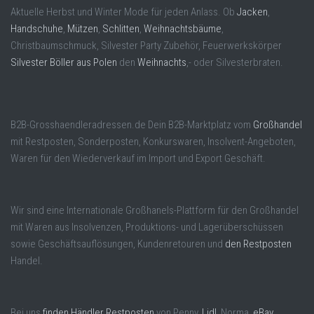
Aktuelle Herbst und Winter Mode für jeden Anlass. Ob
Jacken
,
Handschuhe
,
Mützen
,
Schlitten
,
Weihnachtsbäume
,
Christbaumschmuck, Silvester Party Zubehör, Feuerwerkskörper
Silvester Böller aus Polen
den
Weihnachts
,- oder Silvesterbraten.
B2B-Grosshaendleradressen.de Dein B2B-Marktplatz vom
Großhandel
mit Restposten, Sonderposten, Konkurswaren, Insolvent-Angeboten,
Waren für den Wiederverkauf im Import und Export Geschäft.
Wir sind eine Internationale Großhanels-Plattform für den Großhandel
mit Waren aus Insolvenzen, Produktions- und Lagerüberschüssen
sowie Geschäftsauflösungen, Kundenretouren und
den Restposten
Handel.
Bei uns
finden Händler Restposten
von Penny,
Lidl
, Norma,
eBay
,