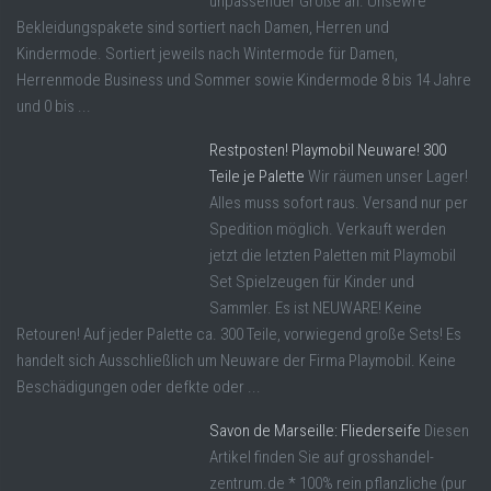
unpassender Größe an. Unsewre
Bekleidungspakete sind sortiert nach Damen, Herren und
Kindermode. Sortiert jeweils nach Wintermode für Damen,
Herrenmode Business und Sommer sowie Kindermode 8 bis 14 Jahre
und 0 bis ...
Restposten! Playmobil Neuware! 300
Teile je Palette
Wir räumen unser Lager!
Alles muss sofort raus. Versand nur per
Spedition möglich. Verkauft werden
jetzt die letzten Paletten mit Playmobil
Set Spielzeugen für Kinder und
Sammler. Es ist NEUWARE! Keine
Retouren! Auf jeder Palette ca. 300 Teile, vorwiegend große Sets! Es
handelt sich Ausschließlich um Neuware der Firma Playmobil. Keine
Beschädigungen oder defkte oder ...
Savon de Marseille: Fliederseife
Diesen
Artikel finden Sie auf grosshandel-
zentrum.de * 100% rein pflanzliche (pur