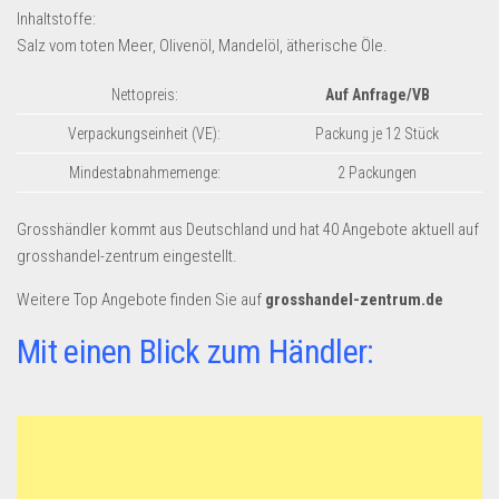
Dropshipping-Produkte
Inhaltstoffe:
B2B Produkte
Salz vom toten Meer, Olivenöl, Mandelöl, ätherische Öle.
Grosshandel
Nettopreis:
Auf Anfrage/VB
Amazon
Verpackungseinheit (VE):
Packung je 12 Stück
Aldi
Mindestabnahmemenge:
2 Packungen
Lidl
Grosshändler kommt aus Deutschland und hat 40 Angebote aktuell auf
Kostenlos verkaufen
grosshandel-zentrum eingestellt.
Anmelden
Weitere Top Angebote finden Sie auf
grosshandel-zentrum.de
Kostenlos Registrieren
Mit einen Blick zum Händler:
Newsletter