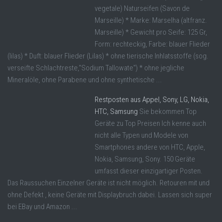
vegetale) Naturseifen (Savon de
Marseille) * Marke: Marselha (altfranz.
Marseille) * Gewicht pro Seife: 125 Gr,
Form: rechteckig, Farbe: blauer Flieder
(lilas) * Duft: blauer Flieder (Lilas) * ohne tierische Inhlatsstoffe (sog.
verseifte Schlachtreste,"Sodium Tallowate") * ohne jegliche
Mineralöle, ohne Parabene und ohne synthetische ...
Restposten aus Appel, Sony, LG, Nokia,
HTC, Samsung
Sie bekommen Top
Geräte zu Top Preisen Ich kenne auch
nicht alle Typen und Modele von
Smartphones andere von HTC, Apple,
Nokia, Samsung, Sony. 150 Geräte
umfasst dieser einzigartiger Posten.
Das Raussuchen Einzelner Geräte ist nicht möglich. Retouren mit und
ohne Defekt , keine Geräte mit Displaybruch dabei. Lassen sich super
bei EBay und Amazon ...