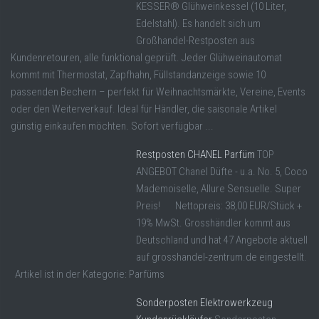
KESSER® Glühweinkessel (10 Liter,
Edelstahl). Es handelt sich um
Großhandel-Restposten aus
Kundenretouren, alle funktional geprüft. Jeder Glühweinautomat
kommt mit Thermostat, Zapfhahn, Füllstandanzeige sowie 10
passenden Bechern – perfekt für Weihnachtsmärkte, Vereine, Events
oder den Weiterverkauf. Ideal für Händler, die saisonale Artikel
günstig einkaufen möchten. Sofort verfügbar ...
Restposten CHANEL Parfüm
TOP
ANGEBOT Chanel Düfte - u.a. No. 5, Coco
Mademoiselle, Allure Sensuelle. Super
Preis! Nettopreis: 38,00 EUR/Stück +
19% MwSt. Grosshändler kommt aus
Deutschland und hat 47 Angebote aktuell
auf grosshandel-zentrum.de eingestellt.
Artikel ist in der Kategorie: Parfüms
Sonderposten Elektrowerkzeug