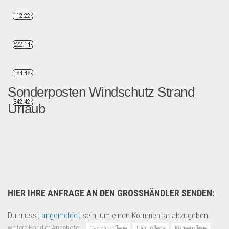
112.22k
522.14k
184.48k
Sonderposten Windschutz Strand
342.42k
Urlaub
2500 x Windschutz Windfang...
Sport & Freizeit
HIER IHRE ANFRAGE AN DEN GROSSHÄNDLER SENDEN:
Du musst
angemeldet
sein, um einen Kommentar abzugeben.
weitere Händler Angebote:
Gesichtspflege
Handpflege
Körperpflege