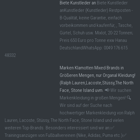
Biete Kunstleder an
Biete Kunstleder
anKunstleder (Kunstleder) Restposten -
B-Qualität, keine Garantie, einfach
vorbeikommen und kaufenfür, , Tasche,
Gürtel, Schuh usw. Mixlot, 20-22 Tonnen;
Preis 650 Euro pro Tonne exw Hanau
DeutschlandWhatsApp: 0049 176 615
48332
Marken Klamotten Mixed Brands in
Größeren Mengen, nur Organal Kleidung!
(Ralph Lauren,Lacoste,Stüssy,The North
Face, Stone Island uvm.
📢 Wir suchen
Markenkleidung in großen Mengen! 🔍
Wir sind auf der Suche nach
hochwertiger Markenkleidung von Ralph
Lauren, Lacoste, Stüssy, The North Face, Stone Island und vielen
weiteren Top-Brands. Besonders interessiert sind wir an:✅
Trainingsanzügen von Fußballvereinen (Nike, Adidas, Puma etc.)✅