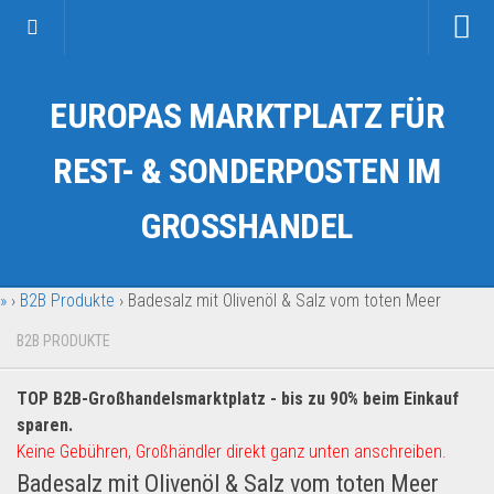
Startseite
EUROPAS MARKTPLATZ FÜR
Kategorien
Auto & Motorrad
REST- & SONDERPOSTEN IM
Drogerie & Tierbedarf
GROSSHANDEL
Fahrzeuge & Transport
Fashion & Mode
»
›
B2B Produkte
›
Badesalz mit Olivenöl & Salz vom toten Meer
Garten & Werkzeug
Geschäft, Büro & Schreibwaren
B2B PRODUKTE
Geschenkartikel
TOP B2B-Großhandelsmarktplatz - bis zu 90% beim Einkauf
Haushaltswaren
sparen.
Handy und Smartphone
Keine Gebühren, Großhändler direkt ganz unten anschreiben.
Badesalz mit Olivenöl & Salz vom toten Meer
Kosmetik & Pflege