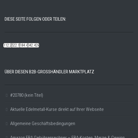
DIESE SEITE FOLGEN ODER TEILEN:
112.22k
522.14k
184.48k
342.42k
ÜBER DIESEN B2B-GROSSHÄNDLER MARKTPLATZ
#20780 (kein Titel)
Aktuelle Edelmetall-Kurse direkt auf Ihrer Webseite
Allgemeine Geschäftsbedingungen
Amazon FBA Gebührenrechner – FBA-Kosten, Marge & Gewinn