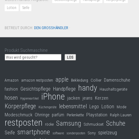
Lotion
Seife
BETREUT DURCH:
DEN GROSSHÄNDLER
·
Produkt Suchmaschine
LOS
apple
Damenschuhe
Collier
Amazon
amazon restposten
Bekleidung
handy
Gesichtspflege
Handpflege
fashion
Haushaltsgeräte
iPhone
hosen
jacken
jeans
Kerzen
Hygieneartikel
Körperpflege
lebensmittel
Lego
Lotion
Mode
Küchengeräte
Modeschmuck
Playstation
Ohrringe
parfüm
Perlenkette
Ralph Lauren
restposten
Samsung
Schuhe
röcke
Schmuckset
smartphone
Seife
spielzeug
Sony
software
sonderposten