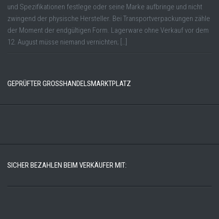
und Spezifikationen festlege oder seine Marke aufbringe und nicht
zwingend der physische Hersteller. Bei Transportverpackungen zähle
der Moment der endgültigen Form. Lagerware ohne Verkauf vor dem
12. August müsse niemand vernichten; […]
GEPRÜFTER GROSSHANDELSMARKTPLATZ
SICHER BEZAHLEN BEIM VERKÄUFER MIT: