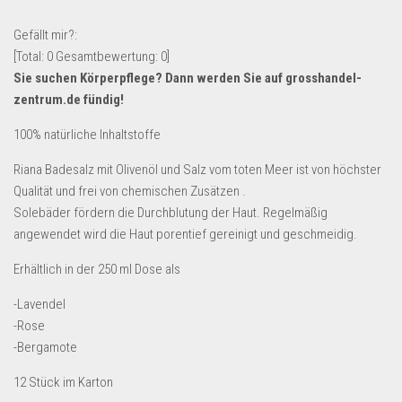
Lebensmittel & Getränke
Gefällt mir?:
Multimedia & Elektro
[Total:
0
Gesamtbewertung:
0
]
Sie suchen Körperpflege? Dann werden Sie auf
grosshandel-
Münzen
zentrum.de
fündig!
Spielzeug & Games
100% natürliche Inhaltstoffe
Schuhe & Accessoires
Riana Badesalz mit Olivenöl und Salz vom toten Meer ist von höchster
Sport & Freizeit
Qualität und frei von chemischen Zusätzen .
Uhren & Schmuck
Solebäder fördern die Durchblutung der Haut. Regelmäßig
Wohnen & Einrichten
angewendet wird die Haut porentief gereinigt und geschmeidig.
Restposten-Angebote
Erhältlich in der 250 ml Dose als
Restposten für Privatpersonen
-Lavendel
eBay Restposten kaufen
-Rose
-Bergamote
Sonderposten-Angebote
Saison & Eventprodkte
12 Stück im Karton