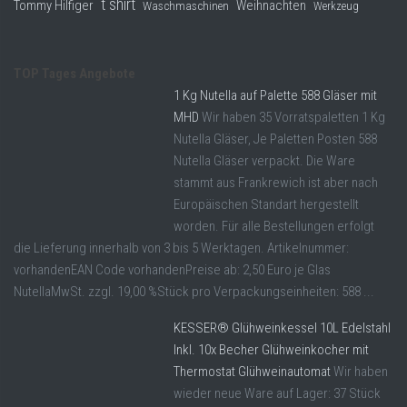
t shirt
Tommy Hilfiger
Weihnachten
Waschmaschinen
Werkzeug
TOP Tages Angebote
1 Kg Nutella auf Palette 588 Gläser mit
MHD
Wir haben 35 Vorratspaletten 1 Kg
Nutella Gläser, Je Paletten Posten 588
Nutella Gläser verpackt. Die Ware
stammt aus Frankrewich ist aber nach
Europäischen Standart hergestellt
worden. Für alle Bestellungen erfolgt
die Lieferung innerhalb von 3 bis 5 Werktagen. Artikelnummer:
vorhandenEAN Code vorhandenPreise ab: 2,50 Euro je Glas
NutellaMwSt. zzgl. 19,00 %Stück pro Verpackungseinheiten: 588 ...
KESSER® Glühweinkessel 10L Edelstahl
Inkl. 10x Becher Glühweinkocher mit
Thermostat Glühweinautomat
Wir haben
wieder neue Ware auf Lager: 37 Stück