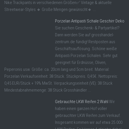
Nike Trackpants in verschiedenen Größen✅ Vintage & aktuelle
Streetwear-Styles 🔹 Große Mengen gewünscht🔹 ...
Porzelan Antipasti Schale Geschirr Deko
Sie suchen Geschenk- & Partyartikel?
Dann werden Sie auf grosshandel-
zentrum.de fündig! Restposten aus
Geschäftsauflösung. Schöne weiße
Antipasti Porzelan Schalen. Sehr gut
geeignet für Erdnüsse, Oliven,
Peperonis usw. Größe: ca. 20cm lang und 5cm breit. Material:
Porzelan Verkaufseinheit: 38 Stück. Stückpreis. 0,45€. Nettopreis:
0,45 EUR/Stück + 19% MwSt. Verpackungseinheit (VE): 38 Stück
Mindestabnahmemenge: 38 Stück Grosshändler ...
Gebrauchte LKW Reifen 2 Wahl
Wir
haben einen ganzen Hof voller
gebrauchter LKW Reifen zum Verkauf.
Insgesamt kommen wir auf etwa 25.000