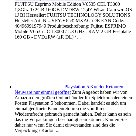
FUJITSU Esprimo Mobile Edition V6535 CEL T3000
1,8Ghz 1x2GB 160GB DVDRW 15,4Z WLan Cam w/o OS
1J BI Hersteller: FUJITSU TECHNOLOGY SOLUTIONS
Hersteller Art. Nr.: VFY:V6535MXAG5DE EAN Code:
4049699197949 Produktbeschreibung: Fujitsu ESPRIMO
Mobile V6535 - C T3000 / 1.8 GHz - RAM 2 GB Festplatte
160 GB - DVD±RW (±R DL) / ...
Playstation 5 KundenRetouren
Neuware nur einmal geöffnet
Zum Angebot haben wir von
Amazon den größten Onlinehändler für Spielekonsolen einen
Posten Playstation 5 bekommen. Dabei handelt es sich um
einmal geöffnete Kundenretouren die von Ihren
Wiederrufrecht gebrauch gemacht haben. Daher kann es sein
das die Verpackungen beschädigt sein können. Kaufen Sie
daher nur wenn Sie damit einverstanden sind das die
Verpackung / Karton ...