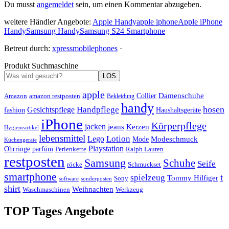
Du musst
angemeldet
sein, um einen Kommentar abzugeben.
weitere Händler Angebote:
Apple Handy
apple iphone
Apple iPhone
Handy
Samsung Handy
Samsung S24 Smartphone
Betreut durch:
xpressmobilephones
·
Produkt Suchmaschine
LOS
apple
Damenschuhe
Amazon
Collier
amazon restposten
Bekleidung
handy
hosen
Handpflege
Gesichtspflege
fashion
Haushaltsgeräte
iPhone
Körperpflege
jacken
Kerzen
jeans
Hygieneartikel
lebensmittel
Lotion
Lego
Modeschmuck
Mode
Küchengeräte
Playstation
Ohrringe
parfüm
Perlenkette
Ralph Lauren
restposten
Samsung
Schuhe
Seife
röcke
Schmuckset
smartphone
t
spielzeug
Tommy Hilfiger
Sony
software
sonderposten
shirt
Weihnachten
Waschmaschinen
Werkzeug
TOP Tages Angebote