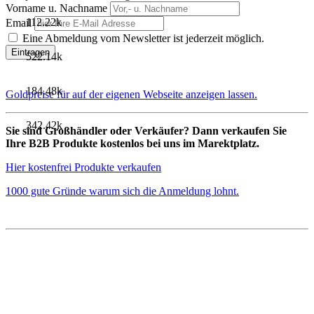
Vorname u. Nachname
112.22k
Email
Eine Abmeldung vom Newsletter ist jederzeit möglich.
522.14k
184.48k
Goldpreise für auf der eigenen Webseite anzeigen lassen.
342.42k
Sie sind Großhändler oder Verkäufer? Dann verkaufen Sie
Ihre B2B Produkte kostenlos bei uns im Marektplatz.
Hier kostenfrei Produkte verkaufen
1000 gute Gründe warum sich die Anmeldung lohnt.