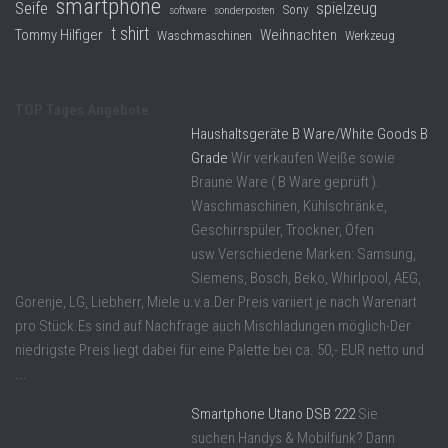
smartphone
Seife
spielzeug
Sony
software
sonderposten
t shirt
Tommy Hilfiger
Weihnachten
Waschmaschinen
Werkzeug
TOP Tages Angebote
Haushaltsgeräte B Ware/White Goods B
Grade
Wir verkaufen Weiße sowie
Braune Ware ( B Ware geprüft ).
Waschmaschinen, Kühlschränke,
Geschirrspüler, Trockner, Öfen
usw.Verschiedene Marken: Samsung,
Siemens, Bosch, Beko, Whirlpool, AEG,
Gorenje, LG, Liebherr, Miele u.v.a.Der Preis variiert je nach Warenart
pro Stück.Es sind auf Nachfrage auch Mischladungen möglich-Der
niedrigste Preis liegt dabei für eine Palette bei ca. 50,- EUR netto und
...
Smartphone Utano DSB 222
Sie
suchen Handys & Mobilfunk? Dann