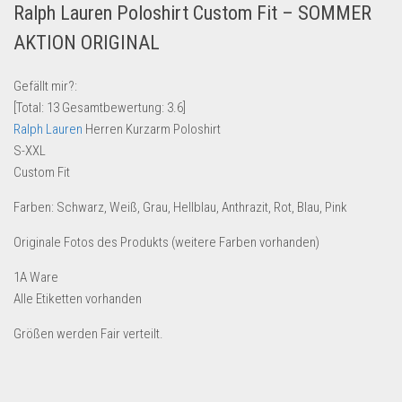
Ralph Lauren Poloshirt Custom Fit – SOMMER
Lebensmittel & Getränke
AKTION ORIGINAL
Multimedia & Elektro
Münzen
Gefällt mir?:
[Total:
13
Gesamtbewertung:
3.6
]
Spielzeug & Games
Ralph Lauren
Herren Kurzarm Poloshirt
Schuhe & Accessoires
S-XXL
Sport & Freizeit
Custom Fit
Uhren & Schmuck
Farben: Schwarz, Weiß, Grau, Hellblau, Anthrazit, Rot, Blau, Pink
Wohnen & Einrichten
Originale Fotos des Produkts (weitere Farben vorhanden)
Restposten-Angebote
1A Ware
Restposten für Privatpersonen
Alle Etiketten vorhanden
eBay Restposten kaufen
Größen werden Fair verteilt.
Sonderposten-Angebote
Saison & Eventprodkte