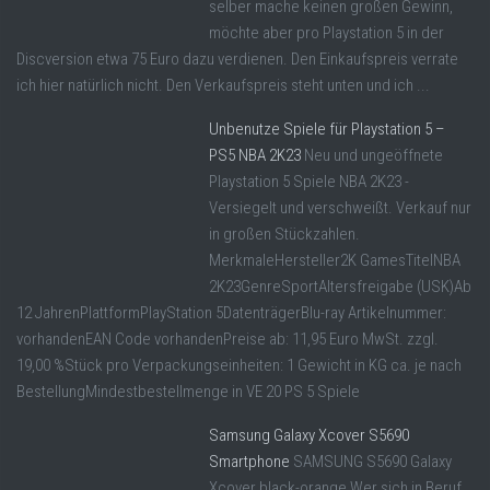
selber mache keinen großen Gewinn,
möchte aber pro Playstation 5 in der
Discversion etwa 75 Euro dazu verdienen. Den Einkaufspreis verrate
ich hier natürlich nicht. Den Verkaufspreis steht unten und ich ...
Unbenutze Spiele für Playstation 5 –
PS5 NBA 2K23
Neu und ungeöffnete
Playstation 5 Spiele NBA 2K23 -
Versiegelt und verschweißt. Verkauf nur
in großen Stückzahlen.
MerkmaleHersteller2K GamesTitelNBA
2K23GenreSportAltersfreigabe (USK)Ab
12 JahrenPlattformPlayStation 5DatenträgerBlu-ray Artikelnummer:
vorhandenEAN Code vorhandenPreise ab: 11,95 Euro MwSt. zzgl.
19,00 %Stück pro Verpackungseinheiten: 1 Gewicht in KG ca. je nach
BestellungMindestbestellmenge in VE 20 PS 5 Spiele
Samsung Galaxy Xcover S5690
Smartphone
SAMSUNG S5690 Galaxy
Xcover black-orange Wer sich in Beruf