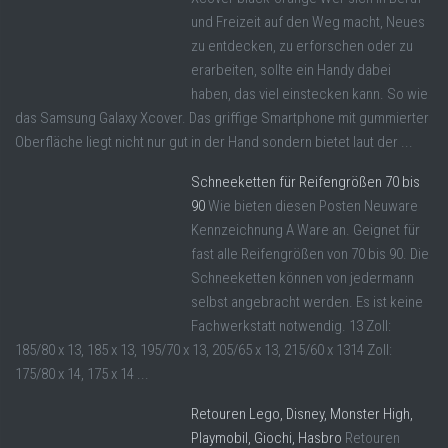
und Freizeit auf den Weg macht, Neues
zu entdecken, zu erforschen oder zu
erarbeiten, sollte ein Handy dabei
haben, das viel einstecken kann. So wie
das Samsung Galaxy Xcover. Das griffige Smartphone mit gummierter
Oberfläche liegt nicht nur gut in der Hand sondern bietet laut der ...
Schneeketten für Reifengrößen 70 bis
90
Wie bieten diesen Posten Neuware
Kennzeichnung A Ware an. Geignet für
fast alle Reifengrößen von 70 bis 90. Die
Schneeketten können von jedermann
selbst angebracht werden. Es ist keine
Fachwerkstatt notwendig. 13 Zoll:
185/80 x 13, 185 x 13, 195/70 x 13, 205/65 x 13, 215/60 x 1314 Zoll:
175/80 x 14, 175 x 14 ...
Retouren Lego, Disney, Monster High,
Playmobil, Giochi, Hasbro
Retouren