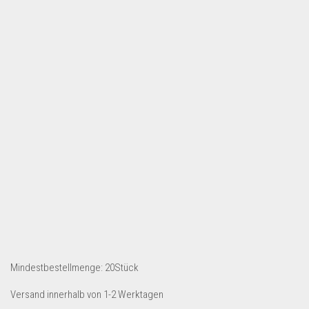
Dropshipping-Produkte
B2B Produkte
Grosshandel
Amazon
Aldi
Lidl
Kostenlos verkaufen
Anmelden
Kostenlos Registrieren
Newsletter
Mindestbestellmenge: 20Stück
Versand innerhalb von 1-2 Werktagen