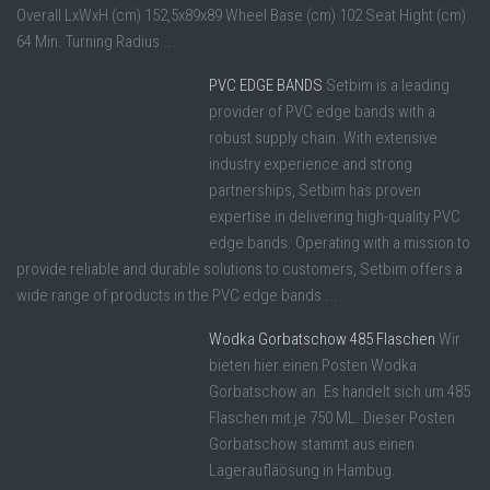
Overall LxWxH (cm) 152,5x89x89 Wheel Base (cm) 102 Seat Hight (cm)
64 Min. Turning Radius ...
PVC EDGE BANDS
Setbim is a leading
provider of PVC edge bands with a
robust supply chain. With extensive
industry experience and strong
partnerships, Setbim has proven
expertise in delivering high-quality PVC
edge bands. Operating with a mission to
provide reliable and durable solutions to customers, Setbim offers a
wide range of products in the PVC edge bands ...
Wodka Gorbatschow 485 Flaschen
Wir
bieten hier einen Posten Wodka
Gorbatschow an. Es handelt sich um 485
Flaschen mit je 750 ML. Dieser Posten
Gorbatschow stammt aus einen
Lageraufläösung in Hambug.