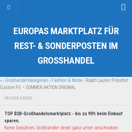
Startseite
EUROPAS MARKTPLATZ FÜR
Kategorien
Auto & Motorrad
REST- & SONDERPOSTEN IM
Drogerie & Tierbedarf
GROSSHANDEL
Fahrzeuge & Transport
Fashion & Mode
»
›
Großhandel Kategorien
›
Fashion & Mode
›
Ralph Lauren Poloshirt
Garten & Werkzeug
Custom Fit – SOMMER AKTION ORIGINAL
Geschäft, Büro & Schreibwaren
FASHION & MODE
Geschenkartikel
Haushaltswaren
TOP B2B-Großhandelsmarktplatz - bis zu 90% beim Einkauf
Handy und Smartphone
sparen.
Keine Gebühren, Großhändler direkt ganz unten anschreiben.
Kosmetik & Pflege