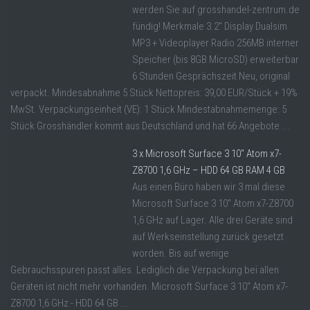
werden Sie auf grosshandel-zentrum.de
fündig! Merkmale 3.2" Display Dualsim
MP3 + Videoplayer Radio 256MB interner
Speicher (bis 8GB MicroSD) erweiterbar
6 Stunden Gesprächszeit Neu, original
verpackt. Mindesabnahme 5 Stück Nettopreis: 39,00 EUR/Stück + 19%
MwSt. Verpackungseinheit (VE): 1 Stück Mindestabnahmemenge: 5
Stück Grosshändler kommt aus Deutschland und hat 66 Angebote ...
3 x Microsoft Surface 3 10″ Atom x7-
Z8700 1,6 GHz – HDD 64 GB RAM 4 GB
Aus einen Büro haben wir 3 mal diese
Microsoft Surface 3 10" Atom x7-Z8700
1,6 GHz auf Lager. Alle drei Geräte sind
auf Werkseinstellung zurück gesetzt
worden. Bis auf wenige
Gebrauchsspuren passt alles. Lediglich die Verpackung bei allen
Geräten ist nicht mehr vorhanden. Microsoft Surface 3 10" Atom x7-
Z8700 1,6 GHz - HDD 64 GB ...