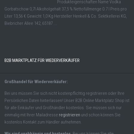
Produkteigenschaften Name Vodka
Gorbatschow 0,7l Alkoholgehalt 37,5 % Nettofüllmenge 0.7 l Preis pro
Liter 13,56 € Gewicht 1,0 Kg Hersteller Henkell & Co. Sektkellerei KG,
Biebricher Allee 142, 65187 ...
B2B MARKTPLATZ FÜR WIEDERVERKÄUFER
Großhandel für Wiederverkäufer:
Bei uns müssen Sie sich nicht kostenpflichtig registrieren oder Ihre
Persönlichen Daten hinterlassen! Unser B2B Online Marktplatz Shop ist
für alle Einkäufer und Großhändler kostenlos. Sie müssen sich nur
einmalig mit Ihrer Mailadresse
registrieren
und schon können Sie
kostenlos Kontakt zum Händler aufnehmen.
Wir sind unabhängig und kostenlos.
Bei uns können Sie alle