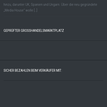
hinzu, darunter UK, Spanien und Ungarn. Über die neu gegründete
„Media House“ wolle […]
GEPRÜFTER GROSSHANDELSMARKTPLATZ
SICHER BEZAHLEN BEIM VERKÄUFER MIT: