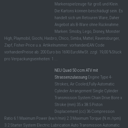
Markenspielzeuge für groß und Klein.
Die Kartons können beschädugt sein. Es
handelt sich um Retouren Ware, Daher
Angebot als B-Ware ohne Rücknahme.
Marken: Smoby, Lego, Disney, Monster
High, Playmobil, Giochi, Hasbro, Chico, Simba, Mattel, Ravensburger,
Zapf, Fisher-Price u.a. Artikelnummer: vorhandenEAN Code
vorhandenPreise ab: 200 Euro bis 1690 EuroMwSt. zzgl. 19,00 %Stück
pro Verpackungseinheiten: 1 ...
NEU Quad 50 ccm ATV mit
Strassenzulassung
Engine Type 4-
Strokes, Air Cooled,Fully-Automatic
Cylinder Arrangement Single Cylinder
Transmission System Chain Drive Bore x
Stroke (mm) 35 x 38.5 Piston
Displacement (cc) 36 Compression
Ratio 6:1 Maximum Power (kw/r/min) 2.3 Maximum Torque (N.m./rpm)
3.2 Starter System Electric Lubrication Auto Transmission Automatic