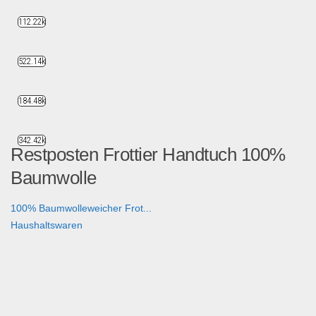
112.22k
522.14k
184.48k
342.42k
Restposten Frottier Handtuch 100%
Baumwolle
100% Baumwolleweicher Frot...
Haushaltswaren