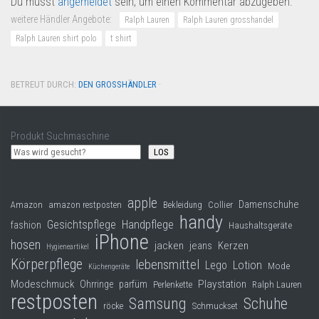
Du musst
angemeldet
sein, um einen Kommentar abzugeben.
weitere Händler Angebote:
Ralph Lauren
Ralph Lauren grosshandel
Ralph Lauren shirt polo
t shirt
BETREUT DURCH:
DEN GROSSHÄNDLER
·
Produkt Suchmaschine
LOS
apple
Damenschuhe
Collier
Amazon
amazon restposten
Bekleidung
handy
Gesichtspflege
Handpflege
fashion
Haushaltsgeräte
iPhone
hosen
jacken
jeans
Kerzen
Hygieneartikel
Körperpflege
lebensmittel
Lego
Lotion
Mode
Küchengeräte
Modeschmuck
Playstation
Ohrringe
parfüm
Perlenkette
Ralph Lauren
restposten
Samsung
Schuhe
röcke
Schmuckset