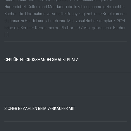
Hugendubel, Cultura und Mondadori die Inzahlungnahme gebrauchter
Bücher. Die Übernahme verschaffe Rebuy zugleich eine Brücke in den
stationären Handel und jährlich eine Mio. zusätzliche Exemplare. 2024
habe die Berliner Recommerce-Plattform 9,7 Mio. gebrauchte Bücher
[…]
GEPRÜFTER GROSSHANDELSMARKTPLATZ
SICHER BEZAHLEN BEIM VERKÄUFER MIT: