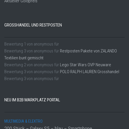
Aktueller Goldpreis
GROSSHANDEL UND RESTPOSTEN
Bewertung
1
von
anonymous
für
Bewertung
3
von
anonymous
für
Restposten Pakete von ZALANDO
Textilien bunt gemischt
Bewertung
2
von
anonymous
für
Lego Star Wars OVP Neuware
Bewertung
3
von
anonymous
für
POLO RALPH LAUREN Grosshandel
Bewertung
3
von
anonymous
für
NEU IM B2B MARKPLATZ PORTAL
MULTIMEDIA & ELEKTRO
200 Stück – Galaxy S5 – blau – Smartphone