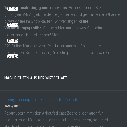
Wir sind unabhängig und kostenlos.
Bei uns können Sie alle
112.22k
günstigen B2B Angebote der registrierten und geprüften Großhändler
direkt online im Shop kaufen. Wir verlangen
keine
522.14k
Vermittlungsgebühr
. Sie bezahlen nur das was Sie beim
Lieferranten bestellt haben! Mehr nicht.
184.48k
B2B Online Marktplatz mit Produkten aus den Grosshandel,
Restposten, Sonderposten, Dropshipping und Insolvenzwaren.
342.42k
NACHRICHTEN AUS DER WIRTSCHAFT
Rebuy schnappt sich Buchankäufer Zeercle
06/08/2026
Rebuy übernimmt den Ankaufsdienst Zeercle, der auch für
Konkurrenten Momox interessant hätte sein können, berichtet
Handelsblatt.com. Zeercle organisiere in Buchhandlungen wie