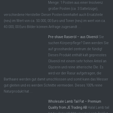
Menge: 1 Posten aus einer Insolvenz
großer Posten (ca. 3 Sattelzüge),
verschiedene Hersteller Dieser Posten beinhaltet auch Ersatzteile
(neu) im Wert von ca. 50.000, 00 Euro und Toner (neu) im wert von ca.
40.000, 00 Euro Bilder können Anfrage zugesandt ...
Pre-shave Rasieröl – aus Olivenöl
Sie
suchen Körperpflege? Dann werden Sie
auf grosshandel-zentrum.de fündig!
Dieses Produkt enthält kalt gepresstes
Olivenöl mit einem sehr hohen Anteil an
Glycerin und reine ätherische Öle. Es
wird vor der Rasur aufgetragen, die
Barthaare werden gut damit umschlossen und somit kann das Messer
gut gleiten und es werden Schnitte vermieden. Dieses 100% reine
Naturprodukt hat ...
Wholesale Lamb Tail Fat – Premium
Quality from JE Trading AB
Halal Lamb tail