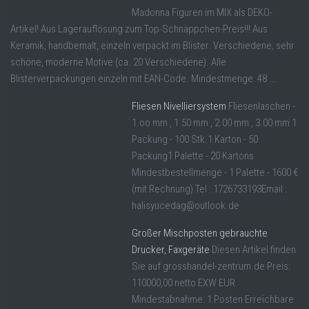
Madonna Figuren im MIX als DEKO-
Artikel! Aus Lagerauflösung zum Top-Schnäppchen-Preis!!! Aus
Keramik, handbemalt, einzeln verpackt im Blister. Verschiedene, sehr
schöne, moderne Motive (ca. 20 Verschiedene). Alle
Blisterverpackungen einzeln mit EAN-Code. Mindestmenge: 48 ...
Fliesen Nivelliersystem
Fliesenlaschen -
1.oo mm , 1.50 mm , 2.00 mm , 3.00 mm 1
Packung - 100 Stk.1 Karton - 50
Packung1 Palette - 20 Kartons
Mindestbestellmenge - 1 Palette - 1600 €
(mit Rechnung) Tel : 1726733193Email :
halisyucedag@outlook.de
Großer Mischposten gebrauchte
Drucker, Faxgeräte
Diesen Artikel finden
Sie auf grosshandel-zentrum.de Preis:
110000,00 netto EXW EUR
Mindestabnahme: 1 Posten Erreichbare