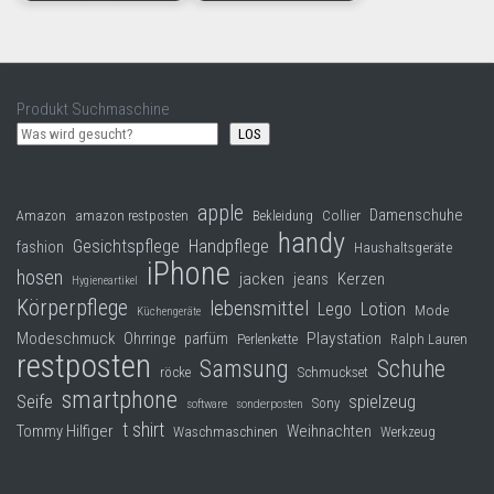
Produkt Suchmaschine
LOS
apple
Damenschuhe
Collier
Amazon
amazon restposten
Bekleidung
handy
Gesichtspflege
Handpflege
fashion
Haushaltsgeräte
iPhone
hosen
jacken
jeans
Kerzen
Hygieneartikel
Körperpflege
lebensmittel
Lego
Lotion
Mode
Küchengeräte
Modeschmuck
Playstation
Ohrringe
parfüm
Perlenkette
Ralph Lauren
restposten
Samsung
Schuhe
röcke
Schmuckset
smartphone
Seife
spielzeug
Sony
software
sonderposten
t shirt
Tommy Hilfiger
Weihnachten
Waschmaschinen
Werkzeug