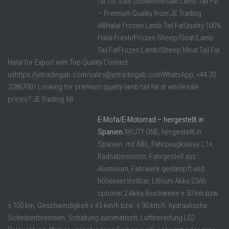
fat for Sale USAWholesale Lamb Tail Fat
– Premium Quality from JE Trading
ABHalal Frozen Lamb Tail FatQuality 100%
Halal Fresh/Frozen Sheep/Goat/Lamb
Tail FatFrozen Lamb/Sheep Meat Tail Fat
Halal for Export with Top Quality Contact
ushttps://jetradingab.com/sales@jetradingab.comWhatsApp: +44 20
32867001 Looking for premium quality lamb tail fat at wholesale
prices? JE Trading AB ...
E-Mofa/E-Motorrad – hergestellt in
Spanien
XKUTY ONE, hergestellt in
Spanien, mit ABE, Fahrzeugklasse L1e,
Radnabenmotor, Fahrgestell aus
Aluminium, Fahrwerk gedämpft und
höhenverstellbar, Lithium Akku 23Ah
optional 2 Akku Reichweite ± 50 km bzw.
± 100 km, Geschwindigkeit ± 45 km/h bzw. ± 90 km/h, hydraulische
Scheibenbremsen, Schaltung automatisch, Luftbereifung LED