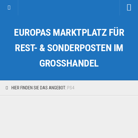
Startseite
EUROPAS MARKTPLATZ FÜR
Kategorien
Auto & Motorrad
REST- & SONDERPOSTEN IM
Drogerie & Tierbedarf
GROSSHANDEL
Fahrzeuge & Transport
Fashion & Mode
Garten & Werkzeug
HIER FINDEN SIE DAS ANGEBOT:
PS4
Geschäft, Büro & Schreibwaren
Geschenkartikel
Haushaltswaren
Handy und Smartphone
Kosmetik & Pflege