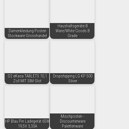
Haushaltsgeräte B
Damenkleidung Posten
Ware/White Goods B
Stockware Grosshandel
Grade
O2 eKasa TABLETS 10,1
Dropshipping LG KP 500
Zoll MIT SIM-Slot
Silver
Mischposten -
HP Blau Pin Ladegerät 65W
Discounterware
19,5V 3,33A
Palettenware