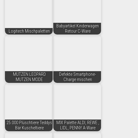
Babyartikel Kinderwagen
Logitech Mischpaletten
Retour C-Ware
MUTZEN LEOPARD
Defekte Smartphone-
MUTZEN MODE
Charge mischen
25.000 Plüschtiere Teddys
MIX Palette ALDI, REWE ,
Bär Kuscheltiere
LIDL, PENNY A-Ware