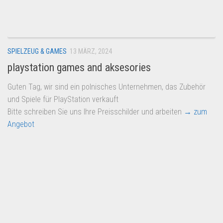
Dropshipping-Produkte
B2B Produkte
Grosshandel
SPIELZEUG & GAMES
13 MÄRZ, 2024
Amazon
playstation games and aksesories
Aldi
Guten Tag, wir sind ein polnisches Unternehmen, das Zubehör
Lidl
und Spiele für PlayStation verkauft
Kostenlos verkaufen
Bitte schreiben Sie uns Ihre Preisschilder und arbeiten
→ zum
Angebot
Anmelden
Kostenlos Registrieren
Newsletter