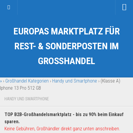
Startseite
EUROPAS MARKTPLATZ FÜR
Kategorien
Auto & Motorrad
REST- & SONDERPOSTEN IM
Drogerie & Tierbedarf
GROSSHANDEL
Fahrzeuge & Transport
Fashion & Mode
»
›
Großhandel Kategorien
›
Handy und Smartphone
›
(Klasse A)
Garten & Werkzeug
Iphone 13 Pro 512 GB
Geschäft, Büro & Schreibwaren
HANDY UND SMARTPHONE
Geschenkartikel
Haushaltswaren
TOP B2B-Großhandelsmarktplatz - bis zu 90% beim Einkauf
Handy und Smartphone
sparen.
Keine Gebühren, Großhändler direkt ganz unten anschreiben.
Kosmetik & Pflege