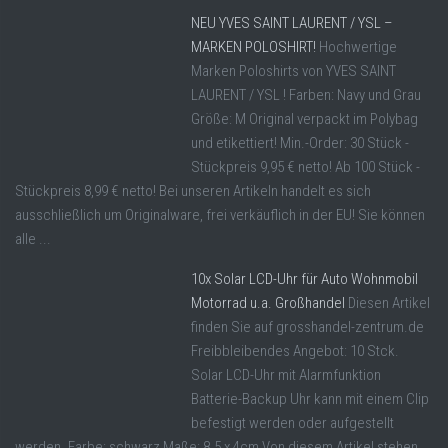
NEU YVES SAINT LAURENT / YSL –
MARKEN POLOSHIRT!
Hochwertige
Marken Poloshirts von YVES SAINT
LAURENT / YSL ! Farben: Navy und Grau
Größe: M Original verpackt im Polybag
und etikettiert! Min.-Order: 30 Stück -
Stückpreis 9,95 € netto! Ab 100 Stück -
Stückpreis 8,99 € netto! Bei unseren Artikeln handelt es sich
ausschließlich um Originalware, frei verkäuflich in der EU! Sie können
alle ...
10x Solar LCD-Uhr für Auto Wohnmobil
Motorrad u.a. Großhandel
Diesen Artikel
finden Sie auf grosshandel-zentrum.de
Freibbleibendes Angebot: 10 Stck.
Solar LCD-Uhr mit Alarmfunktion
Batterie-Backup Uhr kann mit einem Clip
befestigt werden oder aufgestellt
werden. Farbe: schwarz Maße: 8.5 x 4cm Von diesem Artikel stehen