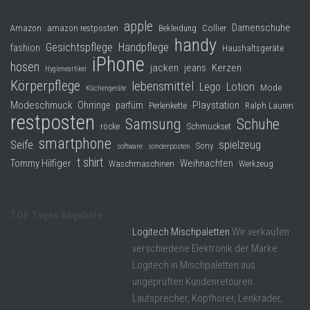
apple
Damenschuhe
Collier
Amazon
amazon restposten
Bekleidung
handy
Gesichtspflege
Handpflege
fashion
Haushaltsgeräte
iPhone
hosen
jacken
jeans
Kerzen
Hygieneartikel
Körperpflege
lebensmittel
Lego
Lotion
Mode
Küchengeräte
Modeschmuck
Playstation
Ohrringe
parfüm
Perlenkette
Ralph Lauren
restposten
Samsung
Schuhe
röcke
Schmuckset
smartphone
Seife
spielzeug
Sony
software
sonderposten
t shirt
Tommy Hilfiger
Weihnachten
Waschmaschinen
Werkzeug
TOP Tages Angebote
Logitech Mischpaletten
Wir verkaufen
verschiedene Elektronik der Marke
Logitech in Mischpaletten aus
ungeprüften Kundenretouren.
Lautsprecher, Kopfhörer, Lenkräder,