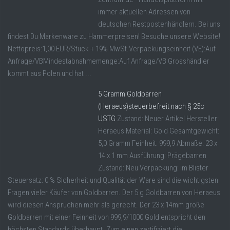
immer aktuellen Adressen von
deutschen Restpostenhändlern. Bei uns
findest Du Markenware zu Hammerpreisen! Besuche unsere Website!
Nettopreis:1,00 EUR/Stück + 19% MwSt.Verpackungseinheit (VE):Auf
Anfrage/VBMindestabnahmemenge:Auf Anfrage/VB Grosshändler
kommt aus Polen und hat ...
5 Gramm Goldbarren
(Heraeus)steuerbefreit nach § 25c
USTG
Zustand: Neuer Artikel Hersteller:
Heraeus Material: Gold Gesamtgewicht:
5,0 Gramm Feinheit: 999,9 Abmaße: 23 x
14 x 1 mm Ausführung: Prägebarren
Zustand: Neu Verpackung: im Blister
Steuersatz: 0 % Sicherheit und Qualität der Ware sind die wichtigsten
Fragen vieler Käufer von Goldbarren. Der 5 g Goldbarren von Heraeus
wird diesen Ansprüchen mehr als gerecht. Der 23 x 14mm große
Goldbarren mit einer Feinheit von 999,9/1000 Gold entspricht den
höchsten Standards überhaupt. Zum einen zertifiziert die ...