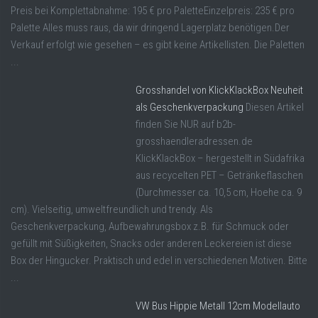
Preis bei Komplettabnahme: 195 € pro PaletteEinzelpreis: 235 € pro
Palette Alles muss raus, da wir dringend Lagerplatz benötigen.Der
Verkauf erfolgt wie gesehen – es gibt keine Artikellisten. Die Paletten
...
Grosshandel von KlickKlackBox Neuheit
als Geschenkverpackung
Diesen Artikel
finden Sie NUR auf b2b-
grosshaendleradressen.de
KlickKlackBox – hergestellt in Südafrika
aus recycelten PET – Getränkeflaschen
(Durchmesser ca. 10,5 cm, Hoehe ca. 9
cm). Vielseitig, umweltfreundlich und trendy. Als
Geschenkverpackung, Aufbewahrungsbox z.B. für Schmuck oder
gefüllt mit Süßigkeiten, Snacks oder anderen Leckereien ist diese
Box der Hingucker. Praktisch und edel in verschiedenen Motiven. Bitte
...
VW Bus Hippie Metall 12cm Modellauto