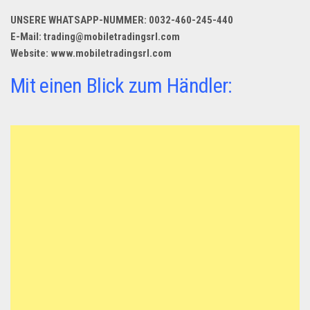
Dropshipping-Produkte
UNSERE WHATSAPP-NUMMER: 0032-460-245-440
B2B Produkte
E-Mail: trading@mobiletradingsrl.com
Grosshandel
Website: www.mobiletradingsrl.com
Amazon
Mit einen Blick zum Händler:
Aldi
Lidl
Kostenlos verkaufen
Anmelden
Kostenlos Registrieren
Newsletter