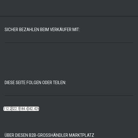
SICHER BEZAHLEN BEIM VERKÄUFER MIT:
DIESE SEITE FOLGEN ODER TEILEN:
112.22k
522.14k
184.48k
342.42k
ÜBER DIESEN B2B-GROSSHÄNDLER MARKTPLATZ