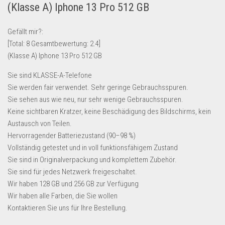
(Klasse A) Iphone 13 Pro 512 GB
Lebensmittel & Getränke
Multimedia & Elektro
Gefällt mir?:
[Total:
8
Gesamtbewertung:
2.4
]
Münzen
(Klasse A) Iphone 13 Pro 512 GB
Spielzeug & Games
Sie sind KLASSE-A-Telefone
Schuhe & Accessoires
Sie werden fair verwendet. Sehr geringe Gebrauchsspuren.
Sport & Freizeit
Sie sehen aus wie neu, nur sehr wenige Gebrauchsspuren.
Keine sichtbaren Kratzer, keine Beschädigung des Bildschirms, kein
Uhren & Schmuck
Austausch von Teilen.
Wohnen & Einrichten
Hervorragender Batteriezustand (90–98 %)
Restposten-Angebote
Vollständig getestet und in voll funktionsfähigem Zustand
Sie sind in Originalverpackung und komplettem Zubehör.
Restposten für Privatpersonen
Sie sind für jedes Netzwerk freigeschaltet.
eBay Restposten kaufen
Wir haben 128 GB und 256 GB zur Verfügung
Sonderposten-Angebote
Wir haben alle Farben, die Sie wollen
Kontaktieren Sie uns für Ihre Bestellung.
Saison & Eventprodkte