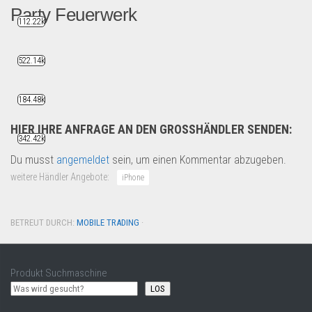
Party Feuerwerk
112.22k
Hard Stuff 300-Schuss Pfeif...
522.14k
Saison & Eventprodkte
184.48k
HIER IHRE ANFRAGE AN DEN GROSSHÄNDLER SENDEN:
342.42k
Du musst
angemeldet
sein, um einen Kommentar abzugeben.
weitere Händler Angebote:
iPhone
BETREUT DURCH:
MOBILE TRADING
·
Produkt Suchmaschine
LOS