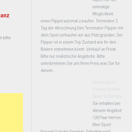
einmalige
Möglichkeit
ganz
einen Flipperautomat u kaufen. Terminator 2
Tag der Abrechnung Den Terminator Flipper mit
dem Spiel verkaufen wir aus Platzgründen. Der
 bitte.
Flipper ist in einem Top Zustand wie Ihr den
Bildern entnehmen könnt. Verkauf an Privat.
Bitte nur realistische Angebote. Bitte
unterbreitenm Sie uns Ihren Preis was Sie für
diesen ...
Herren Sport
Freizeit Schuhe
Sport Schuh Mix
Sie erhalten bei
diesem Angebot
120 Paar Herren
Men Sport
Freizeit Schuhe Sneaker. Enthalten sind