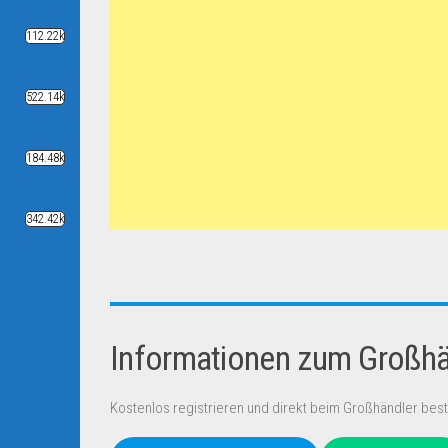
112.22k
522.14k
184.48k
342.42k
Informationen zum Großhän
Kostenlos registrieren und direkt beim Großhändler best