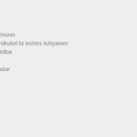
chnüren
ndkurbel für leichtes Aufspannen
ellbar
aubar