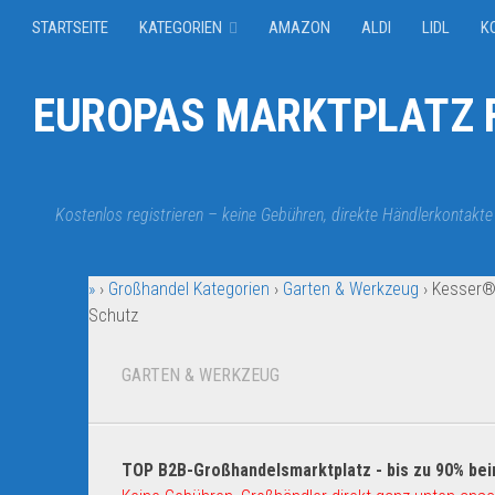
STARTSEITE
KATEGORIEN
AMAZON
ALDI
LIDL
K
EUROPAS MARKTPLATZ F
Kostenlos registrieren – keine Gebühren, direkte Händlerkontakte
»
›
Großhandel Kategorien
›
Garten & Werkzeug
›
Kesser®
Schutz
GARTEN & WERKZEUG
TOP B2B-Großhandelsmarktplatz - bis zu 90% bei