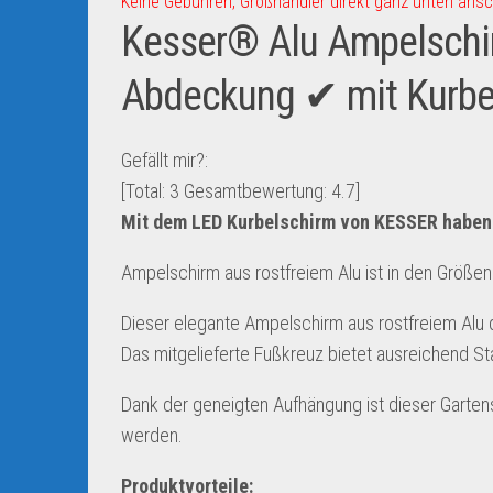
Keine Gebühren, Großhändler direkt ganz unten ansc
Kesser® Alu Ampelsch
Abdeckung ✔ mit Kurbe
Gefällt mir?:
[Total:
3
Gesamtbewertung:
4.7
]
Mit dem LED Kurbelschirm von KESSER haben 
Ampelschirm aus rostfreiem Alu ist in den Größe
Dieser elegante Ampelschirm aus rostfreiem Alu d
Das mitgelieferte Fußkreuz bietet ausreichend Stab
Dank der geneigten Aufhängung ist dieser Garte
werden.
Produktvorteile: