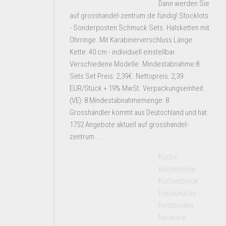
Dann werden Sie
auf grosshandel-zentrum.de fündig! Stocklots
- Sonderposten Schmuck Sets. Halsketten mit
Ohrringe. Mit Karabinerverschluss Länge
Kette: 40 cm - individuell einstellbar.
Verschiedene Modelle. Mindestabnahme:8
Sets Set Preis: 2,39€. Nettopreis: 2,39
EUR/Stück + 19% MwSt. Verpackungseinheit
(VE): 8 Mindestabnahmemenge: 8
Grosshändler kommt aus Deutschland und hat
1752 Angebote aktuell auf grosshandel-
zentrum ...
Küche
Küchenzeile
Küchenblock
Einbauküche
Restposten
Neuware