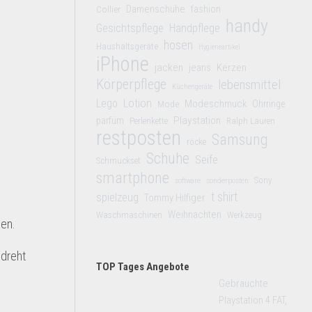
Damenschuhe
Collier
fashion
handy
Gesichtspflege
Handpflege
hosen
Haushaltsgeräte
Hygieneartikel
iPhone
jacken
jeans
Kerzen
Körperpflege
lebensmittel
Küchengeräte
Lego
Lotion
Modeschmuck
Mode
Ohrringe
Playstation
parfüm
Perlenkette
Ralph Lauren
restposten
Samsung
röcke
Schuhe
Seife
Schmuckset
smartphone
Sony
software
sonderposten
t shirt
spielzeug
Tommy Hilfiger
Weihnachten
Waschmaschinen
Werkzeug
ken.
edreht
TOP Tages Angebote
Gebrauchte
Playstation 4 FAT,