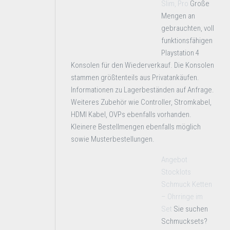
Slim, Pro
Große
Mengen an
gebrauchten, voll
funktionsfähigen
Playstation 4
Konsolen für den Wiederverkauf. Die Konsolen
stammen größtenteils aus Privatankäufen.
Informationen zu Lagerbeständen auf Anfrage.
Weiteres Zubehör wie Controller, Stromkabel,
HDMI Kabel, OVPs ebenfalls vorhanden.
Kleinere Bestellmengen ebenfalls möglich
sowie Musterbestellungen.
Angebot
Stocklots
Schmuck Ketten
– Ohrringe im
Set
Sie suchen
Schmucksets?