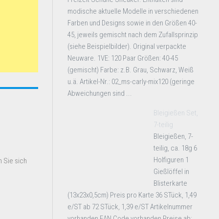
modische aktuelle Modelle in verschiedenen
Farben und Designs sowie in den Größen 40-
45, jeweils gemischt nach dem Zufallsprinzip
(siehe Beispielbilder). Original verpackte
Neuware. 1VE: 120 Paar Größen: 40-45
(gemischt) Farbe: z.B. Grau, Schwarz, Weiß
u.ä. Artikel-Nr.: 02_ms-carly-mix120 (geringe
Abweichungen sind ...
Bleigießen Set,
7-teilig
Bleigießen, 7-
teilig, ca. 18g 6
Holfiguren 1
 Sie sich
Gießlöffel in
Blisterkarte
(13x23x0,5cm) Preis pro Karte 36 STück, 1,49
e/ST ab 72 STück, 1,39 e/ST Artikelnummer
vorhanden EAN Code vorhanden Preise ab: