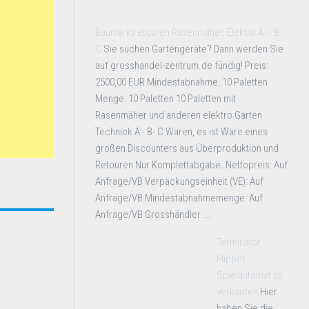
Baumarktretouren Rasenmäher, Elektro A – B-
C
Sie suchen Gartengeräte? Dann werden Sie
auf grosshandel-zentrum.de fündig! Preis:
2500,00 EUR Mindestabnahme: 10 Paletten
Menge: 10 Paletten 10 Paletten mit
Rasenmäher und anderen elektro Garten
Technick A - B- C Waren, es ist Ware eines
großen Discounters aus Überproduktion und
Retouren Nur Komplettabgabe. Nettopreis: Auf
Anfrage/VB Verpackungseinheit (VE): Auf
Anfrage/VB Mindestabnahmemenge: Auf
Anfrage/VB Grosshändler ...
Terminator
Flipper
Spielautomat zu
verkaufen
Hier
haben Sie die