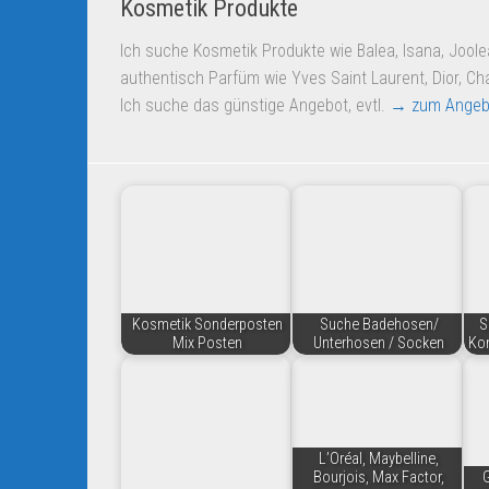
Kosmetik Produkte
Ich suche Kosmetik Produkte wie Balea, Isana, Joole
authentisch Parfüm wie Yves Saint Laurent, Dior, Cha
Ich suche das günstige Angebot, evtl.
→ zum Angeb
Kosmetik Sonderposten
Suche Badehosen/
S
Mix Posten
Unterhosen / Socken
Kon
L’Oréal, Maybelline,
Bourjois, Max Factor,