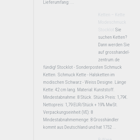
Lieferumfang: ...
Ketten – Kette
Modeschmuck
Stocklot
Sie
suchen Ketten?
Dann werden Sie
auf grosshandel-
zentrum.de
fündig! Stocklot - Sonderposten Schmuck
Ketten. Schmuck Kette - Halsketten im
modischen Schwarz - Weiss Designe. Länge
Kette: 42 cm lang. Material: Kunststoff.
Mindestabnahme: 8 Stück. Stück Preis: 1,79€.
Nettopreis: 1,79 EUR/Stück + 19% MwSt.
Verpackungseinheit (VE): 8
Mindestabnahmemenge: 8 Grosshändler
kommt aus Deutschland und hat 1752 ...
B-Ware