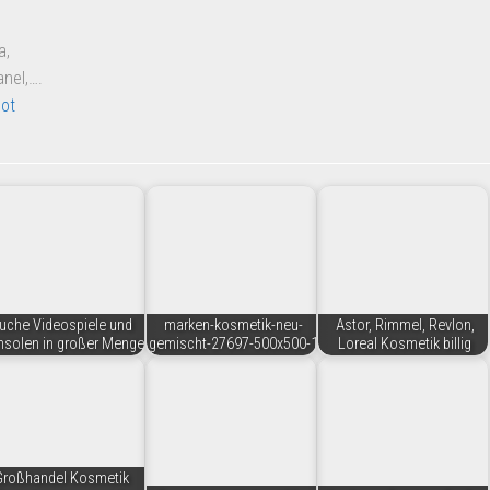
a,
nel,….
ot
uche Videospiele und
marken-kosmetik-neu-
Astor, Rimmel, Revlon,
solen in großer Menge
gemischt-27697-500x500-1
Loreal Kosmetik billig
Großhandel Kosmetik