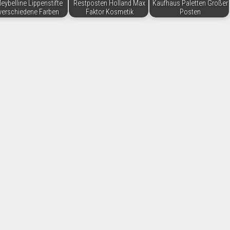
eybelline Lippenstifte
Restposten Holland Max
Kaufhaus Paletten Großer
verschiedene Farben
Faktor Kosmetik
Posten