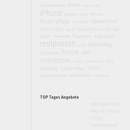
hosen
Haushaltsgeräte
Hygieneartikel
iPhone
jacken
jeans
Kerzen
Körperpflege
lebensmittel
Küchengeräte
Lego
Lotion
Modeschmuck
Mode
Ohrringe
Playstation
parfüm
Perlenkette
Ralph Lauren
restposten
Samsung
röcke
Schuhe
Seife
Schmuckset
smartphone
Sony
software
sonderposten
t shirt
spielzeug
Tommy Hilfiger
Weihnachten
Waschmaschinen
Werkzeug
TOP Tages Angebote
Mini Quad Pocket
49cc ATV Benzin
E-Start
Fernbedienung