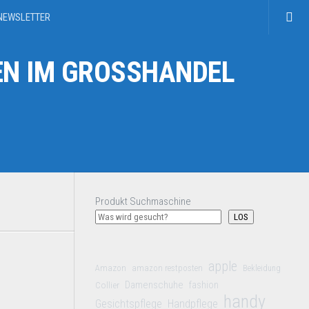
NEWSLETTER
N IM GROSSHANDEL
Produkt Suchmaschine
LOS
apple
Amazon
amazon restposten
Bekleidung
Damenschuhe
Collier
fashion
handy
Gesichtspflege
Handpflege