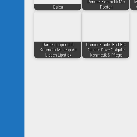
Rimmel Kosmetik Mix
M
Balea
Posten
Damen Lippenstift
Garnier Fructis Bref BIC
Kosmetik Makeup Art
Gillette Dove Colgate
Lippen Lipstick
Kosmetik & Pflege