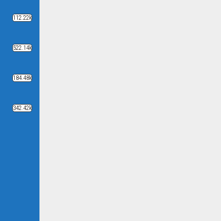
112.22k
522.14k
184.48k
342.42k