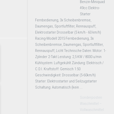
Benzin-Miniquad
49cc Elektro-
Starter
Fernbedienung, 3x Scheibenbremse,
Daumengas, Sportluftfilter, Rennauspuff,
Elektrostarter Drosselbar (5 km/h - 60 km/h)
Racing-Modell 2015 Fernbedienung, 3x
Scheibenbremse, Daumengas, Sportluftfilter,
Rennauspuff, Licht Technische Daten: Motor: 1-
Zylinder 2-Takt Leistung: 2,5 KW / 8000 u/min
Kühlsystem: Luftgekühlt Zündung: Elektrisch /
C.D.I. Kraftstoff: Gemisch 1:50
Geschwindigkeit: Drosselbar (5-60km/h)
Starter: Elektrostarter und Seilzugstarter
Schaltung: Automatisch (kein ...
Sonderposten
Waschmittel –
Vollwaschmittel