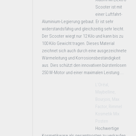
Scooter ist mit
einer Luftfahrt-
Aluminium-Legierung gebaut. Er ist sehr
widerstandsfähig und gleichzeitig sehr leicht.
Der Scooter wiegt nur 12 Kilo und kann bis zu
100 Kilo Gewicht tragen. Dieses Material
zeichnet sich auch durch eine ausgezeichnete
Wärmeleitung und Korrosionsbeständigkeit
aus. Dies schützt den innovativen bürstenlosen
250 W-Motor und einer maximalen Leistung ...
L’Oréal,
Maybelline,
Bourjois, Max
Factor, Rimmel
Kosmetik Mix
Posten
Hochwertige
Kosmetikware als gesamtposten zu verkaufen.