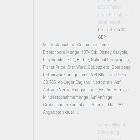
LEGO, Fisher
Price Mixpaletten
Großhandel
Preis: 3.765,00
GBP
Mindestabnahme: Gesamtabnahme
Erreichbare Menge: 1574 Stk. Disney, Crayola,
Playmobile, LEGO, Barbie, National Geographic,
Fisher Price, Star Wars, Ozbozz etc. Spielzeug
Retourware - insgesamt 1574 Stk. - der Preis
£3.765. Ab Lager England. Nettopreis: Auf
Anfrage Verpackungseinheit (VE): Auf Anfrage
Mindestabnahmemenge: Auf Anfrage
Grosshändler kommt aus Polen und hat 187
Angebote aktuell ...
Tommy Hilfiger
Bekleidung
Mischposten