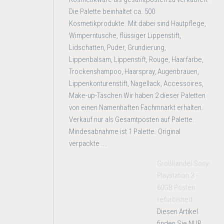
Die Palette beinhaltet ca. 500
Kosmetikprodukte. Mit dabei sind Hautpflege,
Wimperntusche, flüssiger Lippenstift,
Lidschatten, Puder, Grundierung,
Lippenbalsam, Lippenstift, Rouge, Haarfarbe,
Trockenshampoo, Haarspray, Augenbrauen,
Lippenkonturenstift, Nagellack, Accessoires,
Make-up-Taschen Wir haben 2 dieser Paletten
von einen Namenhaften Fachmnarkt erhalten.
Verkauf nur als Gesamtposten auf Palette.
Mindesabnahme ist 1 Palette. Original
verpackte ...
Großhandel Sony
Playstation 3 –
60GB Posten
refurbished
Diesen Artikel
finden Sie NUR