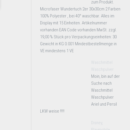
zum Produkt.
Microfaser Wundertuch 2er 30x30cm 2 Farben
100% Polyester , bei 40° waschbar. Alles im
Display mit 15 Einheiten. Artikelnummer
vorhanden EAN Code vorhanden MwSt. zzgl.
19,00 % Stück pro Verpackungseinheiten: 30
Gewicht in KG 0.001 Mindestbestellmenge in
VE mindestens 1 VE
Waschmittel
Waschpulver
Moin, bin auf der
Suche nach
Waschmittel
Waschpulver
Ariel und Persil
LKW weise !!!!!
Disney,
Playmobile,