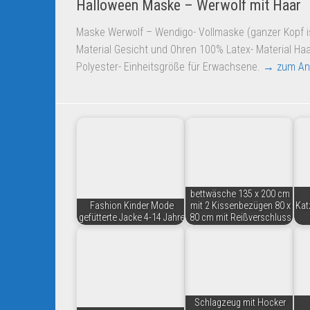
Halloween Maske – Werwolf mit Haar
Maske Werwolf – Wendigo- Vollmaske (ganzer Kopf i
Material Gesicht und Ohren 100% Latex- Material Ha
Polyester- Einheitsgröße für Erwachsene.
→ zum An
bettwäsche 135 x 200 cm
Fashion Kinder Mode
mit 2 Kissenbezügen 80 x
Kat
gefütterte Jacke 4-14 Jahre
80 cm mit Reißverschluss
Schlagzeug mit Hocker