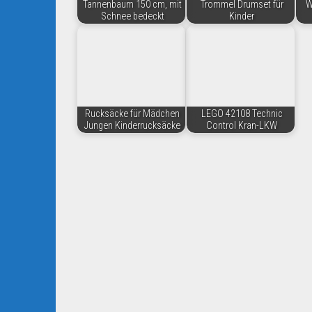
Tannenbaum 150 cm, mit
Trommel Drumset für
W
Schnee bedeckt
Kinder
Rucksäcke für Mädchen
LEGO 42108 Technic
Jungen Kinderrucksäcke
Control Kran-LKW