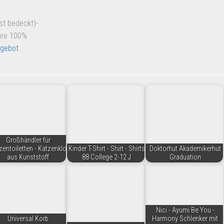
st bedeckt)-
are 100%
gebot
Großhändler für
zentoiletten - Katzenklo
Kinder T-Shirt - Shirt - Shirts
Doktorhut Akademikerhut
aus Kunststoff
88 College 2-12 J
Graduation
Nici - Ayumi Be You -
Universal Korb
Harmony Schlenker mit