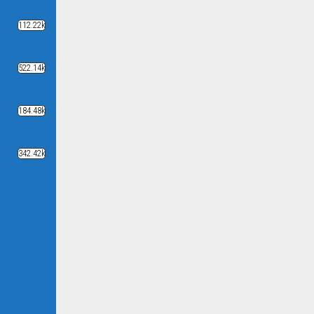
112.22k
522.14k
184.48k
342.42k