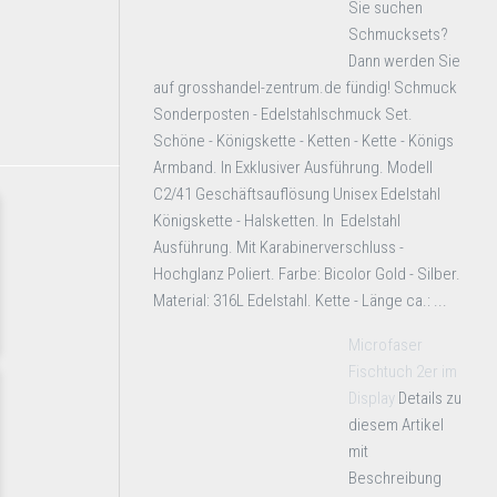
Sie suchen
Schmucksets?
Dann werden Sie
auf grosshandel-zentrum.de fündig! Schmuck
Sonderposten - Edelstahlschmuck Set.
Schöne - Königskette - Ketten - Kette - Königs
Armband. In Exklusiver Ausführung. Modell
C2/41 Geschäftsauflösung Unisex Edelstahl
Königskette - Halsketten. In Edelstahl
Ausführung. Mit Karabinerverschluss -
Hochglanz Poliert. Farbe: Bicolor Gold - Silber.
Material: 316L Edelstahl. Kette - Länge ca.: ...
Microfaser
Fischtuch 2er im
Display
Details zu
diesem Artikel
mit
Beschreibung