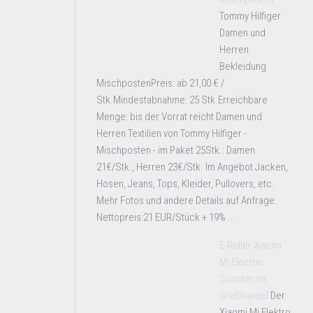
Tommy Hilfiger
Damen und
Herren
Bekleidung
MischpostenPreis: ab 21,00 € /
Stk.Mindestabnahme: 25 Stk.Erreichbare
Menge: bis der Vorrat reicht Damen und
Herren Textilien von Tommy Hilfiger -
Mischposten - im Paket 25Stk.: Damen
21€/Stk., Herren 23€/Stk. Im Angebot Jacken,
Hosen, Jeans, Tops, Kleider, Pullovers, etc.
Mehr Fotos und andere Details auf Anfrage.
Nettopreis:21 EUR/Stück + 19% ...
E-Roller Xiaomi
Mi Electric
Scooter im
Großhandel
Der
Xiaomi Mi Elektro