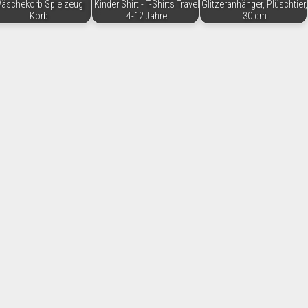
äschekorb Spielzeug
Kinder Shirt - T-Shirts Travel
Glitzeranhänger, Plüschtier,
Korb
4-12 Jahre
30 cm