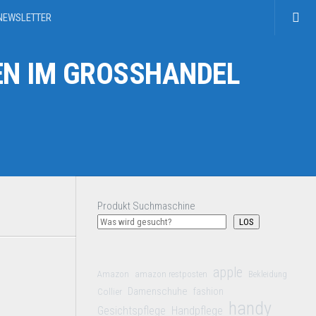
NEWSLETTER
N IM GROSSHANDEL
Produkt Suchmaschine
LOS
apple
Amazon
amazon restposten
Bekleidung
Damenschuhe
Collier
fashion
handy
Gesichtspflege
Handpflege