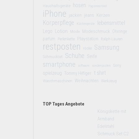
hosen
Haushaltsgeräte
Hygieneartikel
iPhone
jacken
jeans
Kerzen
Körperpflege
lebensmittel
Küchengeräte
Lego
Lotion
Modeschmuck
Mode
Ohrringe
Playstation
parfüm
Perlenkette
Ralph Lauren
restposten
Samsung
röcke
Schuhe
Seife
Schmuckset
smartphone
Sony
software
sonderposten
t shirt
spielzeug
Tommy Hilfiger
Weihnachten
Waschmaschinen
Werkzeug
TOP Tages Angebote
Königskette mit
Armband
Edelstahl
Schmuck Set C2