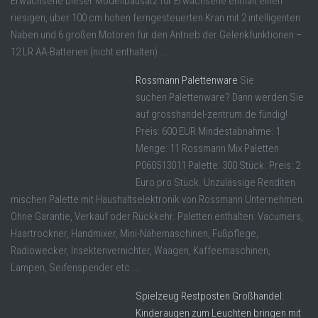
Erwachsene Dieser Modellbausatz für Erwachsene enthält einen
riesigen, über 100 cm hohen ferngesteuerten Kran mit 2 intelligenten
Naben und 6 großen Motoren für den Antrieb der Gelenkfunktionen –
12 LR AA-Batterien (nicht enthalten) ...
Rossmann Palettenware
Sie
suchen Palettenware? Dann werden Sie
auf grosshandel-zentrum.de fündig!
Preis: 600 EUR Mindestabnahme: 1
Menge: 11 Rossmann Mix Paletten
P060513011 Palette: 300 Stück. Preis: 2
Euro pro Stück. Unzulässige Renditen
mischen Palette mit Haushaltselektronik von Rossmann Unternehmen.
Ohne Garantie, Verkauf oder Rückkehr. Paletten enthalten: Vacumers,
Haartrockner, Handmixer, Mini-Nähemaschinen, Fußpflege,
Radiowecker, Insektenvernichter, Waagen, Kaffeemaschinen,
Lampen, Seifenspender etc ...
Spielzeug Restposten Großhandel:
Kinderaugen zum Leuchten bringen mit