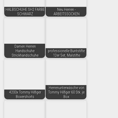
HALBSCHUHE SH2 FARBE
Neu Herren -
SCHWARZ
ARBEITSSOCKEN
Damen Herren
Handschuhe
professionelle Buntstifte
Strickhandschuhe
12er Set, Malstifte
Herrenunterwäsche von
4200x Tommy Hilfiger
Tommy Hilfiger 60 Stk. je
Boxershorts
Box