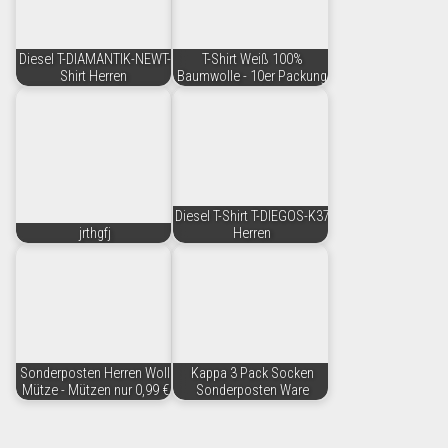
Diesel T-DIAMANTIK-NEWT-
T-Shirt Weiß 100%
Shirt Herren
Baumwolle - 10er Packung
Diesel T-Shirt T-DIEGOS-K37
jrthgfj
Herren
Sonderposten Herren Woll
Kappa 3 Pack Socken
Mütze - Mützen nur 0,99 €
Sonderposten Ware