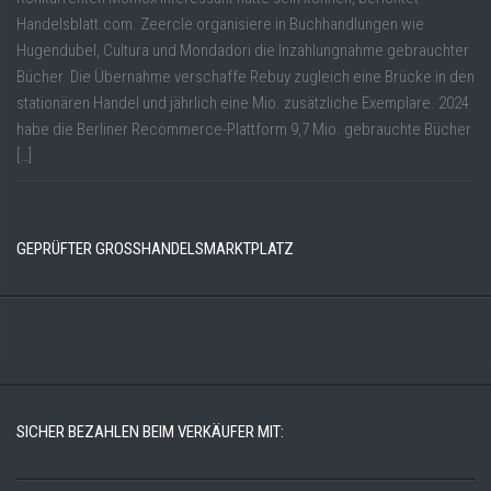
Handelsblatt.com. Zeercle organisiere in Buchhandlungen wie
Hugendubel, Cultura und Mondadori die Inzahlungnahme gebrauchter
Bücher. Die Übernahme verschaffe Rebuy zugleich eine Brücke in den
stationären Handel und jährlich eine Mio. zusätzliche Exemplare. 2024
habe die Berliner Recommerce-Plattform 9,7 Mio. gebrauchte Bücher
[…]
GEPRÜFTER GROSSHANDELSMARKTPLATZ
SICHER BEZAHLEN BEIM VERKÄUFER MIT: