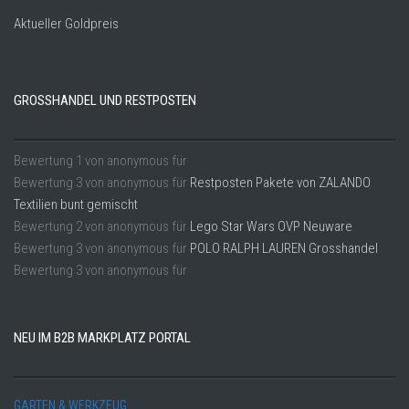
Aktueller Goldpreis
GROSSHANDEL UND RESTPOSTEN
Bewertung
1
von
anonymous
für
Bewertung
3
von
anonymous
für
Restposten Pakete von ZALANDO
Textilien bunt gemischt
Bewertung
2
von
anonymous
für
Lego Star Wars OVP Neuware
Bewertung
3
von
anonymous
für
POLO RALPH LAUREN Grosshandel
Bewertung
3
von
anonymous
für
NEU IM B2B MARKPLATZ PORTAL
GARTEN & WERKZEUG