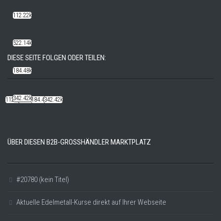
112.22k
522.14k
DIESE SEITE FOLGEN ODER TEILEN:
184.48k
342.42k
112.22k
522.14k
184.48k
342.42k
ÜBER DIESEN B2B-GROSSHÄNDLER MARKTPLATZ
#20780 (kein Titel)
Aktuelle Edelmetall-Kurse direkt auf Ihrer Webseite