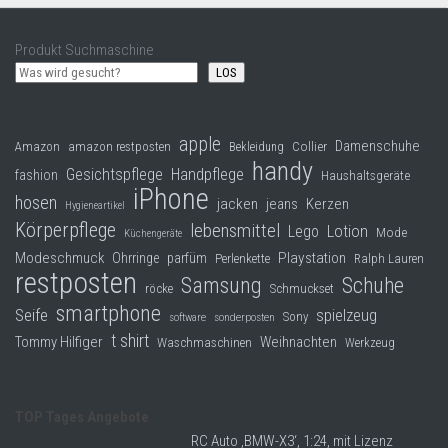
Produkt Suchmaschine
LOS
apple
Damenschuhe
Collier
Amazon
amazon restposten
Bekleidung
handy
Gesichtspflege
Handpflege
fashion
Haushaltsgeräte
iPhone
hosen
jacken
jeans
Kerzen
Hygieneartikel
Körperpflege
lebensmittel
Lego
Lotion
Mode
Küchengeräte
Modeschmuck
Playstation
Ohrringe
parfüm
Perlenkette
Ralph Lauren
restposten
Samsung
Schuhe
röcke
Schmuckset
smartphone
Seife
spielzeug
Sony
software
sonderposten
t shirt
Tommy Hilfiger
Weihnachten
Waschmaschinen
Werkzeug
TOP Tages Angebote
RC Auto ‚BMW-X3‘, 1:24, mit Lizenz