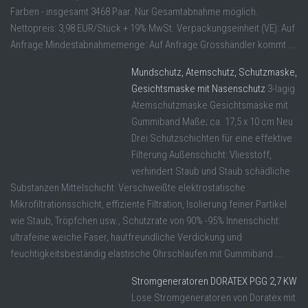
Farben - insgesamt 3468 Paar. Nur Gesamtabnahme möglich.
Nettopreis: 3,98 EUR/Stück + 19% MwSt. Verpackungseinheit (VE): Auf
Anfrage Mindestabnahmemenge: Auf Anfrage Grosshändler kommt ...
Mundschutz, Atemschutz, Schutzmaske,
Gesichtsmaske mit Nasenschutz
3-lagig
Atemschutzmaske Gesichtsmaske mit
Gummiband Maße; ca. 17,5 x 10 cm Neu
Drei Schutzschichten für eine effektive
Filterung Außenschicht: Vliesstoff,
verhindert Staub und Staub schädliche
Substanzen Mittelschicht: Verschweißte elektrostatische
Mikrofiltrationsschicht, effiziente Filtration, Isolierung feiner Partikel
wie Staub, Tröpfchen usw., Schutzrate von 90% -95% Innenschicht:
ultrafeine weiche Faser, hautfreundliche Verdickung und
feuchtigkeitsbeständig elastische Ohrschlaufen mit Gummiband ...
Stromgeneratoren DORATEX PGG 2,7 KW
Lose Stromgeneratoren von Doratex mit