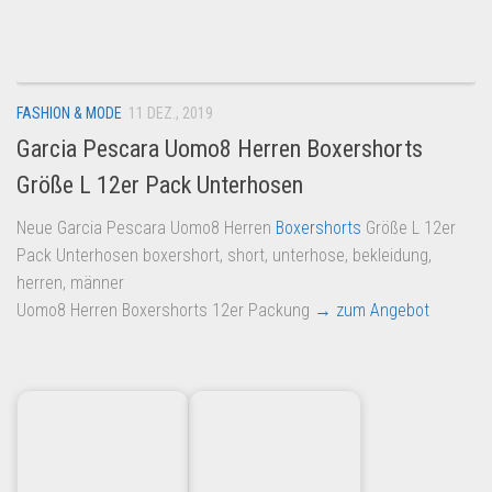
Dropshipping-Produkte
B2B Produkte
Grosshandel
FASHION & MODE
11 DEZ., 2019
Amazon
Garcia Pescara Uomo8 Herren Boxershorts
Aldi
Größe L 12er Pack Unterhosen
Lidl
Neue Garcia Pescara Uomo8 Herren
Boxershorts
Größe L 12er
Kostenlos verkaufen
Pack Unterhosen boxershort, short, unterhose, bekleidung,
Anmelden
herren, männer
Uomo8 Herren Boxershorts 12er Packung
→ zum Angebot
Kostenlos Registrieren
Newsletter