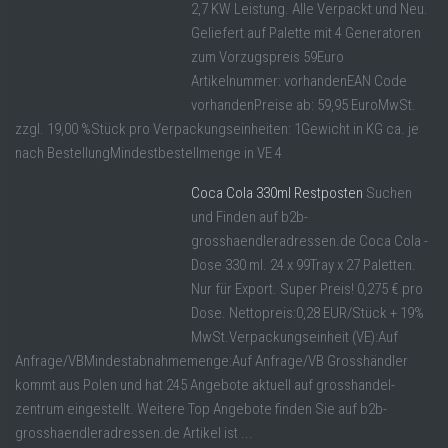
2,7 KW Leistung. Alle Verpackt und Neu.
Geliefert auf Palette mit 4 Generatoren
zum Vorzugspreis 59Euro
Artikelnummer: vorhandenEAN Code
vorhandenPreise ab: 59,95 EuroMwSt.
zzgl. 19,00 %Stück pro Verpackungseinheiten: 1Gewicht in KG ca. je
nach BestellungMindestbestellmenge in VE 4
Coca Cola 330ml Restposten
Suchen
und Finden auf b2b-
grosshaendleradressen.de Coca Cola -
Dose 330 ml. 24 x 99Tray x 27 Paletten.
Nur für Export. Super Preis! 0,275 € pro
Dose. Nettopreis:0,28 EUR/Stück + 19%
MwSt.Verpackungseinheit (VE):Auf
Anfrage/VBMindestabnahmemenge:Auf Anfrage/VB Grosshändler
kommt aus Polen und hat 245 Angebote aktuell auf grosshandel-
zentrum eingestellt. Weitere Top Angebote finden Sie auf b2b-
grosshaendleradressen.de Artikel ist ...