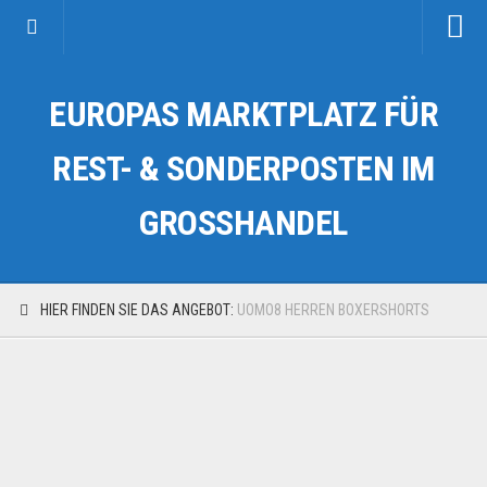
Startseite
EUROPAS MARKTPLATZ FÜR
Kategorien
Auto & Motorrad
REST- & SONDERPOSTEN IM
Drogerie & Tierbedarf
GROSSHANDEL
Fahrzeuge & Transport
Fashion & Mode
Garten & Werkzeug
HIER FINDEN SIE DAS ANGEBOT:
UOMO8 HERREN BOXERSHORTS
Geschäft, Büro & Schreibwaren
Geschenkartikel
Haushaltswaren
Handy und Smartphone
Kosmetik & Pflege