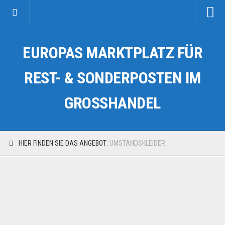
Startseite
EUROPAS MARKTPLATZ FÜR
Kategorien
Auto & Motorrad
REST- & SONDERPOSTEN IM
Drogerie & Tierbedarf
GROSSHANDEL
Fahrzeuge & Transport
Fashion & Mode
Garten & Werkzeug
HIER FINDEN SIE DAS ANGEBOT:
UMSTANDSKLEIDER
Geschäft, Büro & Schreibwaren
Geschenkartikel
Haushaltswaren
Handy und Smartphone
Kosmetik & Pflege