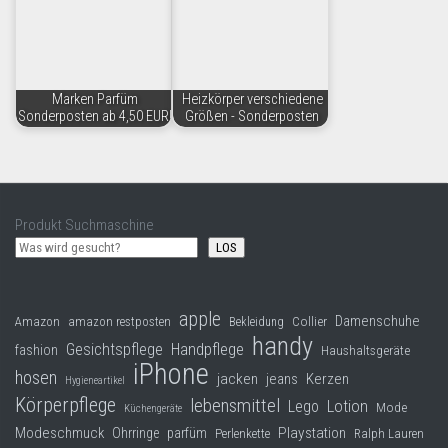
Marken Parfüm
Heizkörper verschiedene
Sonderposten ab 4,50 EUR!
Größen - Sonderposten
Produkt Suchmaschine
LOS
apple
Damenschuhe
Collier
Amazon
amazon restposten
Bekleidung
handy
Gesichtspflege
Handpflege
fashion
Haushaltsgeräte
iPhone
hosen
jacken
jeans
Kerzen
Hygieneartikel
Körperpflege
lebensmittel
Lego
Lotion
Mode
Küchengeräte
Modeschmuck
Playstation
Ohrringe
parfüm
Perlenkette
Ralph Lauren