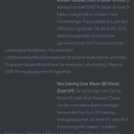
Adidas Fussball EURO16 Glider Grösse 5
Farbe;orange/silber/schwarz Neu
Hochwertiger Trainingsball im Look des
offiziellen Spielballs für die EURO 2016.
Maschinengenähte Konstruktion
garantiert einen Soft Touch und lange
LebensdauerButylblase. Für minimalen
LuftdruckverlustMaschinengenäht für präzise Ballkontrolle und hohe
StrapazierfähigkeitButyl-Blase für maximale Lufterhaltung. Material:
100% Thermoplastisches Polyurethan.
Neu Gaming Gear Wipes (80 Stück)
(Dust-Off)
Sie verbringen viel Zeit an
Ihrem PC oder Ihrer Konsole? Diese
Geräte sind starke Bakterienträger.
Verwenden Sie Dust-Off Gaming
Reinigungstücher um Ihren PC oder Ihre
Konsolengeräte sauber zu halten.
Perfekt für: Tastaturen, Mäuse, Konsolen, PC-Gehäuse, Controller,