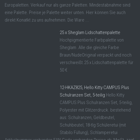
Europaletten. Verkauf nur als ganze Paletten. Mindestabnahme sind
eine Palette. Preise je Palette weiter unten. Hier können Sie auch
direkt Konatkt zu uns aufnehmen. Die Ware ...
25 x Sheglam Lidschattenpalette
Hochpigmentierte Farbpalette von
Sheglam .Alle die gleiche Farbe
Braun/NudeOriginal verpackt und noch
verschweißt.25 x Lidschattenpalette für
50 €
12-HKAZ825, Hello Kitty CAMPUS Plus
Schulranzen Set, 5-teilig
Hello Kitty
CAMPUS Plus Schulranzen Set, 5-teilig,
Polyester mit Glitzerdruck. bestehend
aus: Schulranzen, Geldbeutel,
Schuhbeutel, 18-tlg Schüleretui (mit
Stabilo Füllung), Schlamperetui
Artikelnummer vorhanden EAN Code vorhanden Preise ab: MwSt. zzgl.