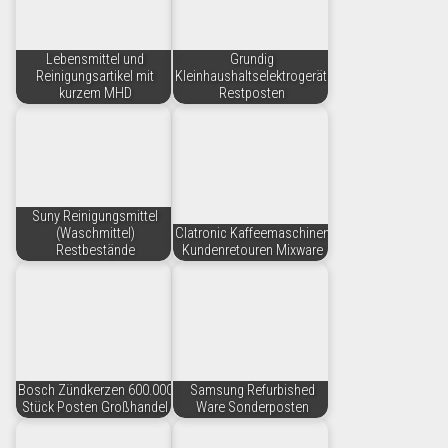
Lebensmittel und
Grundig
Reinigungsartikel mit
Kleinhaushaltselektrogeräte
kurzem MHD
Restposten
Suny Reinigungsmittel
(Waschmittel)
Clatronic Kaffeemaschinen
Restbestände
Kundenretouren Mixware
Bosch Zündkerzen 600.000
Samsung Refurbished
Stück Posten Großhandel
Ware Sonderposten