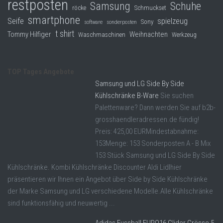
restposten
Samsung
Schuhe
röcke
Schmuckset
smartphone
Seife
spielzeug
Sony
software
sonderposten
t shirt
Tommy Hilfiger
Weihnachten
Waschmaschinen
Werkzeug
TOP Tages Angebote
Samsung und LG Side By Side
Kühlschränke B-Ware
Sie suchen
Palettenware? Dann werden Sie auf b2b-
grosshaendleradressen.de fündig!
Preis: 425,00 EURMindestabnahme:
153Menge: 153 Sonderposten A - B Mix
153 Stück Samsung und LG Side By Side
Kühlschränke. Kombi Kühlschränke Discounter Aldi Lidlhier
präsentieren wir Ihnen ein Angebot über Side by Side Kühlschränke
der Marke Samsung und LG verschiedene Modelle.Alle Kühlschränke
sind funktionsfähig und neuwertig ...
Adidas Fussball EURO16 Glider Grösse 5