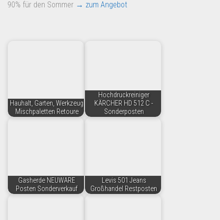
90% für den Sommer
→ zum Angebot
Hochdruckreiniger
Hauhalt, Garten, Werkzeug
KÄRCHER HD 512 C -
Mischpaletten Retoure
Sonderposten
Gasherde NEUWARE
Levis 501 Jeans
Posten Sonderverkauf
Großhandel Restposten