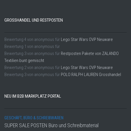
GROSSHANDEL UND RESTPOSTEN
Bewertung
4
von
anonymous
für
Lego Star Wars OVP Neuware
Bewertung
1
von
anonymous
für
Bewertung
3
von
anonymous
für
Restposten Pakete von ZALANDO
Textilien bunt gemischt
Bewertung
2
von
anonymous
für
Lego Star Wars OVP Neuware
Bewertung
3
von
anonymous
für
POLO RALPH LAUREN Grosshandel
NEU IM B2B MARKPLATZ PORTAL
GESCHÄFT, BÜRO & SCHREIBWAREN
SUPER SALE POSTEN Büro und Schreibmaterial