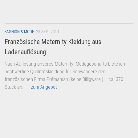
Dropshipping-Produkte
B2B Produkte
Grosshandel
FASHION & MODE
28 SEP., 2014
Amazon
Französische Maternity Kleidung aus
Aldi
Ladenauflösung
Lidl
Nach Auflösung unseres Maternity- Modegeschäfts biete ich
Kostenlos verkaufen
hochwertige Qualitätskleidung für Schwangere der
Anmelden
französischen Firma Prémaman (keine Billigware!) – ca. 370
Stück an.
→ zum Angebot
Kostenlos Registrieren
Newsletter