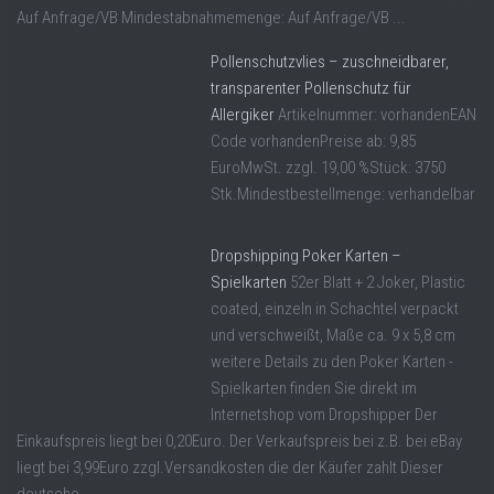
Auf Anfrage/VB Mindestabnahmemenge: Auf Anfrage/VB ...
Pollenschutzvlies – zuschneidbarer,
transparenter Pollenschutz für
Allergiker
Artikelnummer: vorhandenEAN
Code vorhandenPreise ab: 9,85
EuroMwSt. zzgl. 19,00 %Stück: 3750
Stk.Mindestbestellmenge: verhandelbar
Dropshipping Poker Karten –
Spielkarten
52er Blatt + 2 Joker, Plastic
coated, einzeln in Schachtel verpackt
und verschweißt, Maße ca. 9 x 5,8 cm
weitere Details zu den Poker Karten -
Spielkarten finden Sie direkt im
Internetshop vom Dropshipper Der
Einkaufspreis liegt bei 0,20Euro. Der Verkaufspreis bei z.B. bei eBay
liegt bei 3,99Euro zzgl.Versandkosten die der Käufer zahlt Dieser
deutsche ...