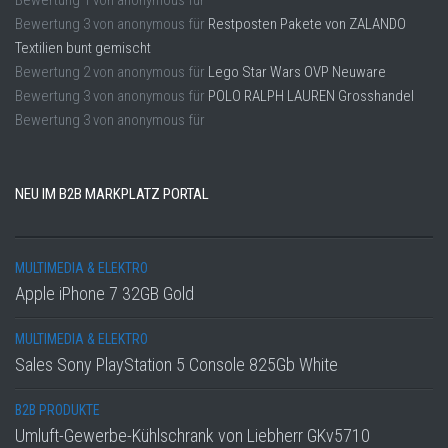
Bewertung
3
von
anonymous
für
Restposten Pakete von ZALANDO
Textilien bunt gemischt
Bewertung
2
von
anonymous
für
Lego Star Wars OVP Neuware
Bewertung
3
von
anonymous
für
POLO RALPH LAUREN Grosshandel
Bewertung
3
von
anonymous
für
NEU IM B2B MARKPLATZ PORTAL
MULTIMEDIA & ELEKTRO
Apple iPhone 7 32GB Gold
MULTIMEDIA & ELEKTRO
Sales Sony PlayStation 5 Console 825Gb White
B2B PRODUKTE
Umluft-Gewerbe-Kühlschrank von Liebherr GKv5710