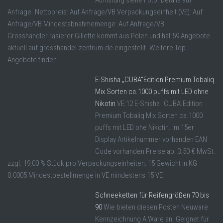
Auflistung siehe Foto. Details auf
Anfrage. Nettopreis: Auf Anfrage/VB Verpackungseinheit (VE): Auf
Anfrage/VB Mindestabnahmemenge: Auf Anfrage/VB
Grosshändler rasierer Gillette kommt aus Polen und hat 59 Angebote
aktuell auf grosshandel-zentrum.de eingestellt. Weitere Top
Angebote finden ...
E-Shisha „CUBA“Edition Premium Tobaliq
Mix Sorten ca.1000 puffs mit LED ohne
Nikotin
VE:12 E-Shisha "CUBA"Edition
Premium Tobaliq Mix Sorten ca.1000
puffs mit LED ohe Nikotin. Im 15er
Display Artikelnummer vorhanden EAN
Code vorhanden Preise ab: 3.50 € MwSt.
zzgl. 19,00 % Stück pro Verpackungseinheiten: 15 Gewicht in KG
0.0005 Mindestbestellmenge in VE mindestens 15 VE
Schneeketten für Reifengrößen 70 bis
90
Wie bieten diesen Posten Neuware
Kennzeichnung A Ware an. Geignet für