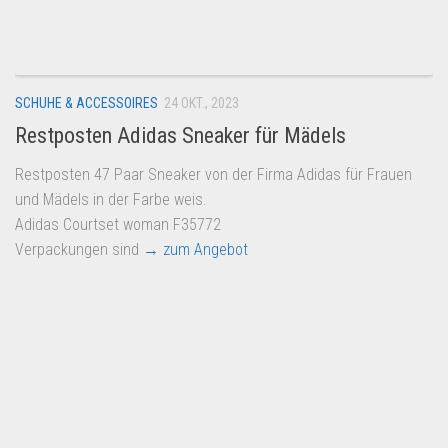
Dropshipping-Produkte
B2B Produkte
Grosshandel
SCHUHE & ACCESSOIRES
24 OKT., 2023
Amazon
Restposten Adidas Sneaker für Mädels
Aldi
Restposten 47 Paar Sneaker von der Firma Adidas für Frauen
Lidl
und Mädels in der Farbe weis.
Kostenlos verkaufen
Adidas Courtset woman F35772
Verpackungen sind
→ zum Angebot
Anmelden
Kostenlos Registrieren
Newsletter