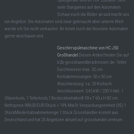
Spielgeräte sind im TOP Zustand. Sehr
viele Stargames auf den Automaten.
Schaut euch die Bilder an und macht uns
ein Angebot. Die Automaten sind zwar gebraucht aber unterm Wert
werde ich Sie nicht verkaufen. Ihr könnt euch die Novoline Automaten
gerne anschauen und ...
Geschirrspülmaschine von HC J50
Großhandel
Diesen Artikel finden Sie auf
b2b-grosshaendleradressen.de -Teller:
Durchmesser max. 32 cm-
Korbabmessungen: 50 x 50 cm-
Waschleistung: ca. 20 Körbe/h-
Anschlusswert: 3,45 kW / 230 V-Inkl. 1
Gläserkorb, 1 Tellerkorb,1 BesteckbehälterB 59 x T 60 x H 82 cm.
Nettopreis:999,00 EUR/Stück + 19% MwSt.Verpackungseinheit (VE):1
StückMindestabnahmemenge:1 Stück Grosshändler kommt aus
Deutschland und hat 25 Angebote aktuell auf grosshandel-zentrum ...