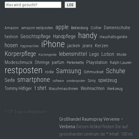
LOS
apple
Damenschuhe
Collier
Amazon
amazon restposten
Bekleidung
handy
Gesichtspflege
Handpflege
fashion
Haushaltsgeräte
iPhone
hosen
jacken
jeans
Kerzen
Hygieneartikel
Körperpflege
lebensmittel
Lego
Lotion
Mode
Küchengeräte
Modeschmuck
Playstation
Ohrringe
parfüm
Perlenkette
Ralph Lauren
restposten
Samsung
Schuhe
röcke
Schmuckset
smartphone
Seife
spielzeug
Sony
software
sonderposten
t shirt
Tommy Hilfiger
Weihnachten
Waschmaschinen
Werkzeug
TOP Tages Angebote
Großhandel Raumspray Verveine –
Verbena
Diesen Artikel finden Sie auf
grosshandel-zentrum.de * Inhalt: 100 ml