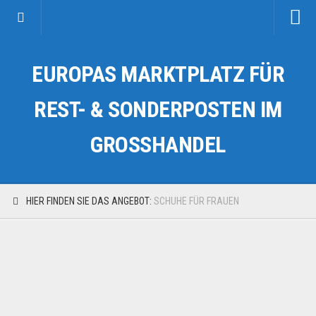
Startseite
EUROPAS MARKTPLATZ FÜR
Kategorien
Auto & Motorrad
REST- & SONDERPOSTEN IM
Drogerie & Tierbedarf
GROSSHANDEL
Fahrzeuge & Transport
Fashion & Mode
Garten & Werkzeug
HIER FINDEN SIE DAS ANGEBOT:
SCHUHE FÜR FRAUEN
Geschäft, Büro & Schreibwaren
Geschenkartikel
Haushaltswaren
Handy und Smartphone
Kosmetik & Pflege