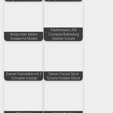
Palettenware LKW
Restposten Adidas
Container Bekleidung
Sneaker für Mädels
Textilien Schuhe
Damen Pantoletten mit 2
Damen Freizeit Sport
Schnallen in beige
Schuhe Sneaker Glitzer