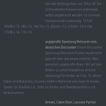
fast alle Reifengrößen von 70 bis 90. Die
Schneeketten können von jedermann
selbst angebracht werden. Es ist keine
Fachwerkstatt notwendig. 13 Zoll:
185/80 x 13, 185 x 13, 195/70 x 13, 205/65 x 13, 215/60 x 1314 Zoll:
175/80 x 14, 175 x 14 ...
ungeprüfte Spielzeug Retouren vom
deutschen Discounter
Dieser Discounter
Spielzeug Retouiren Posten wurde nicht
geprüft oder das beste entfernt. Alles
garantiert ungeprüfte Ware. Wir auf den
Bildern zu sehen handelt es sich um
Spielzeugt für Kinder ab 4 bis 14 Jahren.
Dabei sind BobyCars, Scooter, Elektro Motorrad und Jeep für Kinder,
Spiele für draußen z.b. Zelte für Kinder und Standmuscheln u.v.m.
Artikelnummer ...
Armani, Calvin Klein, Lacoste Parfüm