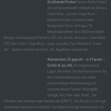
Großhandel Posten
Diesen Artikel finden
Sie auf grosshandel-zentrum.de Armani,
Calvin Klein, Lacoste, Hugo Boss -
Marken Parfüms Sonderposten,
Restposten Preis: Anfrage / St.
Mindestabnahme: ab £500 Erreichbare
Menge: Dauerangebot Parfüms, EDT von Armani, Bourjois, Calvin Klein
(CK), Dior, Gucci, Hugo Boss, Joop!, Lacoste, Paco Rabanne, Prada
etc. - Damen und Herren Düfte. Die Angebote sind auf der ...
Warnwesten CE geprüft – in 5 Farebn –
Größe XL bis XXL
Durchgehend auf
Lager. Bestellen Sie die Warnwesten für
Ihre Veranstalltung bei uns online.
Hochsichtbare Warnkleidung in 5
verschiedenen Farben "Neongelb,
Orange, Rot, Pink oder Weiß". Sie
erhalten eine hochwertige Warnweste (EN471). Die Weste ist sehr gut
verarbeitet und extrem reißfest. Das Material ist gut bedruckbar z.B.