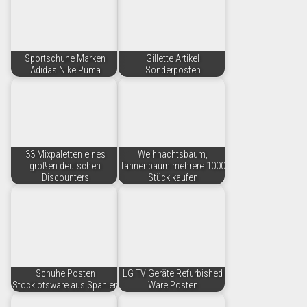
Sportschuhe Marken
Gillette Artikel
Adidas Nike Puma
Sonderposten
33 Mixpaletten eines
Weihnachtsbaum,
großen deutschen
Tannenbaum mehrere 1000
Discounters
Stück kaufen
Schuhe Posten
LG TV Geräte Refurbished
Stocklotsware aus Spanien
Ware Posten