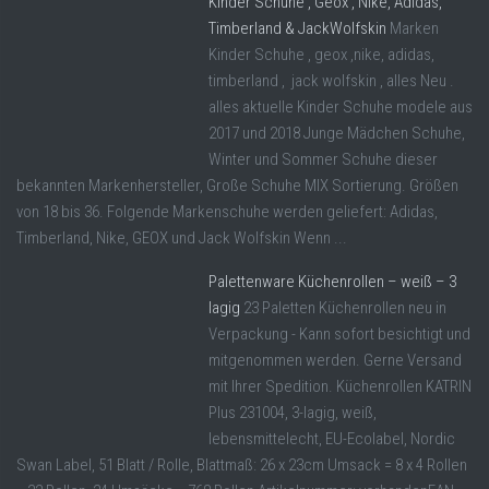
Kinder Schuhe , Geox , Nike, Adidas,
Timberland & JackWolfskin
Marken
Kinder Schuhe , geox ,nike, adidas,
timberland , jack wolfskin , alles Neu .
alles aktuelle Kinder Schuhe modele aus
2017 und 2018 Junge Mädchen Schuhe,
Winter und Sommer Schuhe dieser
bekannten Markenhersteller, Große Schuhe MIX Sortierung. Größen
von 18 bis 36. Folgende Markenschuhe werden geliefert: Adidas,
Timberland, Nike, GEOX und Jack Wolfskin Wenn ...
Palettenware Küchenrollen – weiß – 3
lagig
23 Paletten Küchenrollen neu in
Verpackung - Kann sofort besichtigt und
mitgenommen werden. Gerne Versand
mit Ihrer Spedition. Küchenrollen KATRIN
Plus 231004, 3-lagig, weiß,
lebensmittelecht, EU-Ecolabel, Nordic
Swan Label, 51 Blatt / Rolle, Blattmaß: 26 x 23cm Umsack = 8 x 4 Rollen