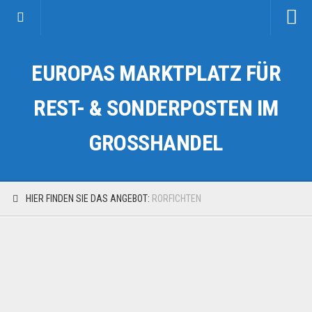
Startseite
EUROPAS MARKTPLATZ FÜR
Kategorien
Auto & Motorrad
REST- & SONDERPOSTEN IM
Drogerie & Tierbedarf
GROSSHANDEL
Fahrzeuge & Transport
Fashion & Mode
Garten & Werkzeug
HIER FINDEN SIE DAS ANGEBOT:
RORFICHTEN
Geschäft, Büro & Schreibwaren
Geschenkartikel
Haushaltswaren
Handy und Smartphone
Kosmetik & Pflege