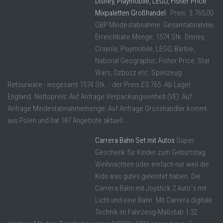
Disney, Playmobile, LEGO, Fisher Price
Mixpaletten Großhandel
Preis: 3.765,00
GBP Mindestabnahme: Gesamtabnahme
Erreichbare Menge: 1574 Stk. Disney,
Crayola, Playmobile, LEGO, Barbie,
National Geographic, Fisher Price, Star
Wars, Ozbozz etc. Spielzeug
Retourware - insgesamt 1574 Stk. - der Preis £3.765. Ab Lager
England. Nettopreis: Auf Anfrage Verpackungseinheit (VE): Auf
Anfrage Mindestabnahmemenge: Auf Anfrage Grosshändler kommt
aus Polen und hat 187 Angebote aktuell ...
Carrera Bahn Set mit Autos
Super
Geschenk für Kinder zum Geburtstag,
Weihnachten oder einfach nur weil die
Kids was gutes geleistet haben. Die
Carrera Bahn mit Joystick 2 Auto´s mit
Licht und eine Bahn. Mit Carrera digitale
Technik im Fahrzeug-Maßstab 1:32