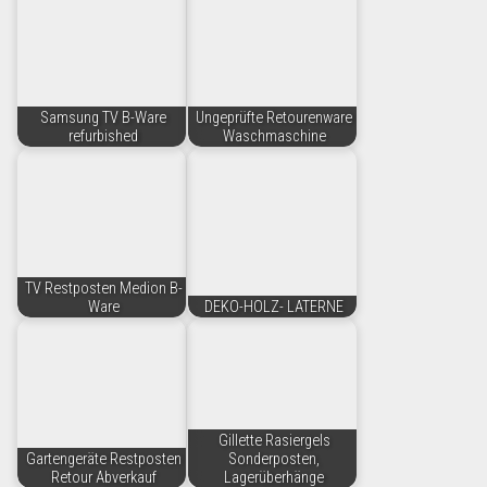
Samsung TV B-Ware
Ungeprüfte Retourenware
refurbished
Waschmaschine
TV Restposten Medion B-
Ware
DEKO-HOLZ- LATERNE
Gillette Rasiergels
Gartengeräte Restposten
Sonderposten,
Retour Abverkauf
Lagerüberhänge