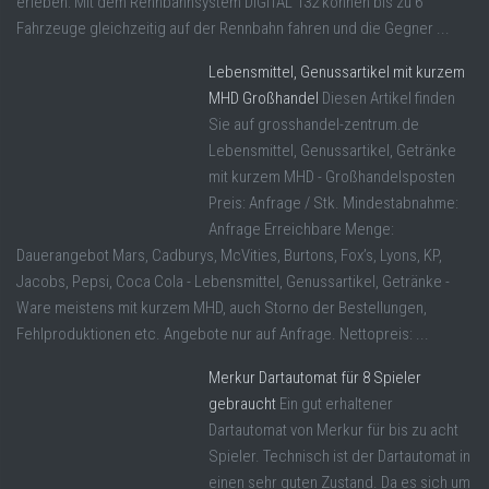
erleben: Mit dem Rennbahnsystem DIGITAL 132 können bis zu 6
Fahrzeuge gleichzeitig auf der Rennbahn fahren und die Gegner ...
Lebensmittel, Genussartikel mit kurzem
MHD Großhandel
Diesen Artikel finden
Sie auf grosshandel-zentrum.de
Lebensmittel, Genussartikel, Getränke
mit kurzem MHD - Großhandelsposten
Preis: Anfrage / Stk. Mindestabnahme:
Anfrage Erreichbare Menge:
Dauerangebot Mars, Cadburys, McVities, Burtons, Fox’s, Lyons, KP,
Jacobs, Pepsi, Coca Cola - Lebensmittel, Genussartikel, Getränke -
Ware meistens mit kurzem MHD, auch Storno der Bestellungen,
Fehlproduktionen etc. Angebote nur auf Anfrage. Nettopreis: ...
Merkur Dartautomat für 8 Spieler
gebraucht
Ein gut erhaltener
Dartautomat von Merkur für bis zu acht
Spieler. Technisch ist der Dartautomat in
einen sehr guten Zustand. Da es sich um