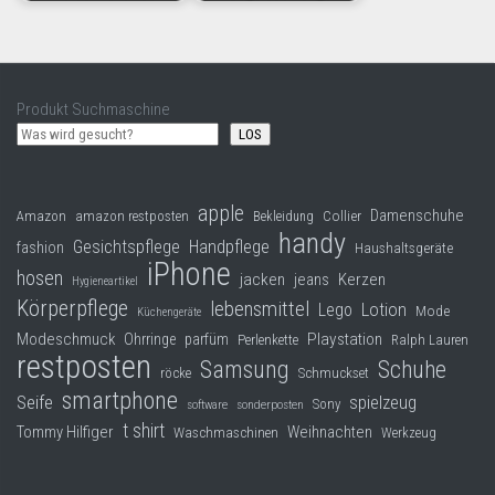
Produkt Suchmaschine
LOS
apple
Damenschuhe
Collier
Amazon
amazon restposten
Bekleidung
handy
Gesichtspflege
Handpflege
fashion
Haushaltsgeräte
iPhone
hosen
jacken
jeans
Kerzen
Hygieneartikel
Körperpflege
lebensmittel
Lego
Lotion
Mode
Küchengeräte
Modeschmuck
Playstation
Ohrringe
parfüm
Perlenkette
Ralph Lauren
restposten
Samsung
Schuhe
röcke
Schmuckset
smartphone
Seife
spielzeug
Sony
software
sonderposten
t shirt
Tommy Hilfiger
Weihnachten
Waschmaschinen
Werkzeug