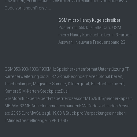
= 32 Rollen, 24 Umsäcke = 768 Rollen Artikelnummer: vorhandenEAN
Code vorhandenPreise ...
GSM micro Handy Kugelschreiber
Posten mit 560 Dual SIM Card GSM
micro Handy Kugelschreiber in 3 Farben
Auswahl. Neuware Frequenzband:2G:
GSM850/900/1800/1900MHzSpeicherkartenformat:Unterstützung TF-
Kartenerweiterung bis zu 32 GB maBesonderheiten:Global bereit,
Taschenlampe, Magische Stimme, Diktiergerät, Bluetooth aktiviert,
KameraSIM-Karten-Steckplatz:Dual
SIMMobilfunkbetreiber:EntsperrtProzessor:MT6261DSpeicherkapazität:
MBRAM:32 MB Artikelnummer: vorhandenEAN Code vorhandenPreise
ab: 23,95 EuroMwSt. zzgl. 19,00 %Stück pro Verpackungseinheiten:
1Mindestbestellmenge in VE 10 Stk.