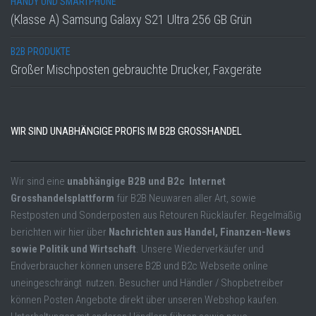
HANDY UND SMARTPHONE
(Klasse A) Samsung Galaxy S21 Ultra 256 GB Grün
B2B PRODUKTE
Großer Mischposten gebrauchte Drucker, Faxgeräte
WIR SIND UNABHÄNGIGE PROFIS IM B2B GROSSHANDEL
Wir sind eine
unabhängige B2B und B2c Internet
Grosshandelsplattform
für B2B Neuwaren aller Art, sowie
Restposten und Sonderposten aus Retouren Rückläufer. Regelmäßig
berichten wir hier über
Nachrichten aus Handel, Finanzen-News
sowie Politik und Wirtschaft
. Unsere Wiederverkäufer und
Endverbraucher können unsere B2B und B2c Webseite online
uneingeschrängt nutzen. Besucher und Händler / Shopbetreiber
können Posten Angebote direkt über unseren Webshop kaufen.