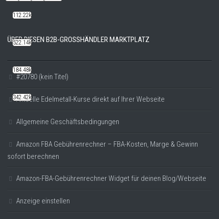
112.22k
ÜBER DIESEN B2B-GROSSHÄNDLER MARKTPLATZ
522.14k
184.48k
#20780 (kein Titel)
342.42k
Aktuelle Edelmetall-Kurse direkt auf Ihrer Webseite
Allgemeine Geschäftsbedingungen
Amazon FBA Gebührenrechner – FBA-Kosten, Marge & Gewinn
sofort berechnen
Amazon-FBA-Gebührenrechner Widget für deinen Blog/Webseite
Anzeige einstellen