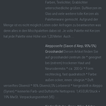
Farben, Teelichter, Grablichter
unterschiedliche größen. Duftkerzen im
Glas und viele weitere tolle Kerzen als
Palettenware gemischt. Aufgrund der
Menge ist es nicht möglich Listen oder Anfragen zu beantworten was
denn alles in den Mischpaletten dabei ist. Je volle Palette mit Kerzen
hat jede Palette eine Höhe von 1,20 Meter. Auch ...
Alepposeife (Savon d`Alep; 95%/5%)
Grosshandel
Diesen Artikel finden Sie
auf grosshandel-zentrum.de * geeignet
bei (extrem) trockener Haut und
Neurodermitis * ca. 200 Gr * Form:
rechteckig, fast quadratisch * Farbe:
außen ocker, innen: olivgrün * Duft:
verseiftes Olivenöl * 95% Olivenöl,5% Lorbeeröl * hergestellt in Aleppo
(Syrien) * keinerlei Farb- und Duftstoffe Nettopreis: 1,45 EUR/Stück +
19% MwSt. Verpackungseinheit (VE): ...