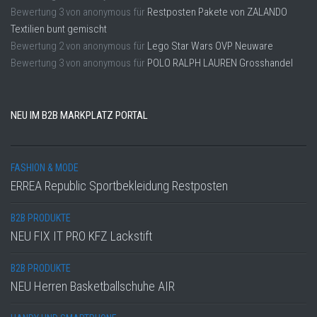
Bewertung
3
von
anonymous
für
Restposten Pakete von ZALANDO
Textilien bunt gemischt
Bewertung
2
von
anonymous
für
Lego Star Wars OVP Neuware
Bewertung
3
von
anonymous
für
POLO RALPH LAUREN Grosshandel
NEU IM B2B MARKPLATZ PORTAL
FASHION & MODE
ERREA Republic Sportbekleidung Restposten
B2B PRODUKTE
NEU FIX IT PRO KFZ Lackstift
B2B PRODUKTE
NEU Herren Basketballschuhe AIR