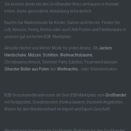
Sie können direkt mit den Großhändler Ihres vertrauens in Kontakt
treten. Keine gesonderte Anmeldung erforderlich.
Kaufen Sie Markenmode für Kinder, Damen und Herren. Finden Sie
Lidl, Amazon, Penny, Norma oder auch Aldi Posten und Palettenware in
unseren gut sortierten B2B Marktplatz.
Aktuelle Herbst und Winter Mode für jeden Anlass. Ob
Jacken
,
Handschuhe
,
Mützen
,
Schlitten
,
Weihnachtsbäume
,
Christbaumschmuck, Silvester Party Zubehör, Feuerwerkskörper
Silvester Böller aus Polen
den
Weihnachts
,- oder Silvesterbraten.
B2B-Grosshaendleradressen.de Dein B2B-Marktplatz vom
Großhandel
mit Restposten, Sonderposten, Konkurswaren, Insolvent-Angeboten,
Waren für den Wiederverkauf im Import und Export Geschäft.
Wir sind eine Internationale Großhanels-Plattform für den Großhandel