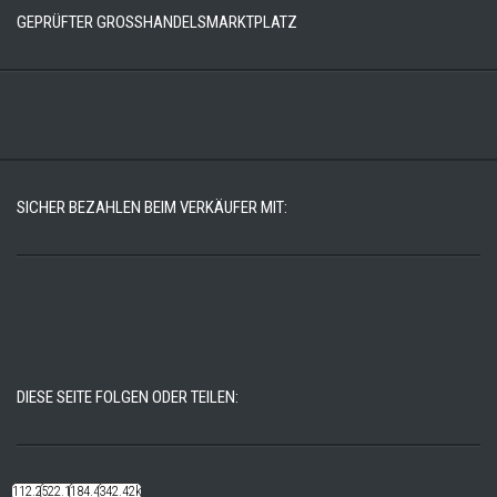
GEPRÜFTER GROSSHANDELSMARKTPLATZ
SICHER BEZAHLEN BEIM VERKÄUFER MIT:
DIESE SEITE FOLGEN ODER TEILEN:
112.22k
522.14k
184.48k
342.42k