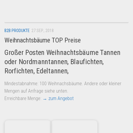
Dropshipping-Produkte
B2B Produkte
Grosshandel
B2B PRODUKTE
27 SEP., 2018
Amazon
Weihnachtsbäume TOP Preise
Aldi
Großer Posten Weihnachtsbäume Tannen
Lidl
oder Nordmanntannen, Blaufichten,
Kostenlos verkaufen
Rorfichten, Edeltannen,
Anmelden
Mindestabnahme: 100 Weihnachsbäume. Andere oder kleiner
Kostenlos Registrieren
Mengen auf Anfrage siehe unten.
Newsletter
Erreichbare Menge:
→ zum Angebot