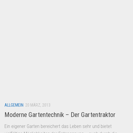
Lebensmittel & Getränke
Multimedia & Elektro
Münzen
Spielzeug & Games
Schuhe & Accessoires
Sport & Freizeit
Uhren & Schmuck
Wohnen & Einrichten
Restposten-Angebote
Restposten für Privatpersonen
ALLGEMEIN
eBay Restposten kaufen
20 MÄRZ, 2013
Moderne Gartentechnik – Der Gartentraktor
Sonderposten-Angebote
Saison & Eventprodkte
Ein eigener Garten bereichert das Leben sehr und bietet