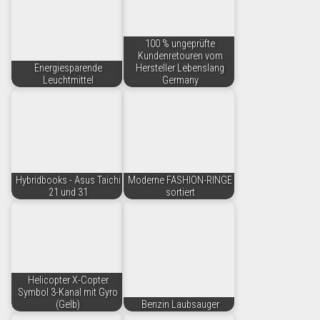
100 % ungeprüfte
Kundenretouren vom
Energiesparende
Hersteller Lebenslang
Leuchtmittel
Germany
Hybridbooks - Asus Taichi
Moderne FASHION-RINGE
21 und 31
sortiert
Helicopter X-Copter
Symbol 3-Kanal mit Gyro
(Gelb)
Benzin Laubsauger