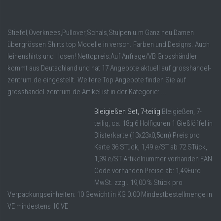
Stiefel,Overknees,Pullover,Schals,Stulpen u.m Ganz neu Damen
übergrössen Shirts top Modelle in versch. Farben und Designs. Auch
leinenshirts und Hosen! Nettopreis:Auf Anfrage/VB Grosshändler
kommt aus Deutschland und hat 17 Angebote aktuell auf grosshandel-
zentrum.de eingestellt. Weitere Top Angebote finden Sie auf
grosshandel-zentrum.de Artikel ist in der Kategorie: ...
Bleigießen Set, 7-teilig
Bleigießen, 7-
teilig, ca. 18g 6 Holfiguren 1 Gießlöffel in
Blisterkarte (13x23x0,5cm) Preis pro
Karte 36 STück, 1,49 e/ST ab 72 STück,
1,39 e/ST Artikelnummer vorhanden EAN
Code vorhanden Preise ab: 1,49Euro
MwSt. zzgl. 19,00 % Stück pro
Verpackungseinheiten: 10 Gewicht in KG 0.00 Mindestbestellmenge in
VE mindestens 10 VE