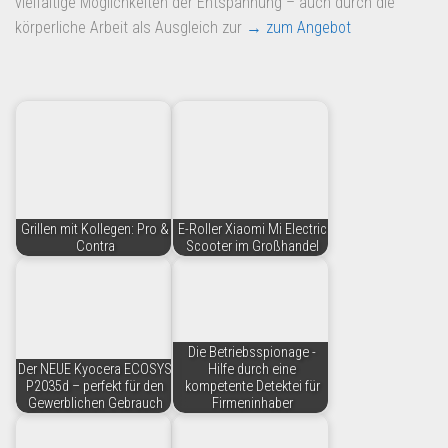
vielfältige Möglichkeiten der Entspannung – auch durch die
Dropshipping-Produkte
körperliche Arbeit als Ausgleich zur
→ zum Angebot
B2B Produkte
Grosshandel
Amazon
Aldi
Lidl
Kostenlos verkaufen
Grillen mit Kollegen: Pro &
E-Roller Xiaomi Mi Electric
Contra
Scooter im Großhandel
Anmelden
Kostenlos Registrieren
Newsletter
Die Betriebsspionage -
Der NEUE Kyocera ECOSYS
Hilfe durch eine
P2035d – perfekt für den
kompetente Detektei für
Gewerblichen Gebrauch
Firmeninhaber