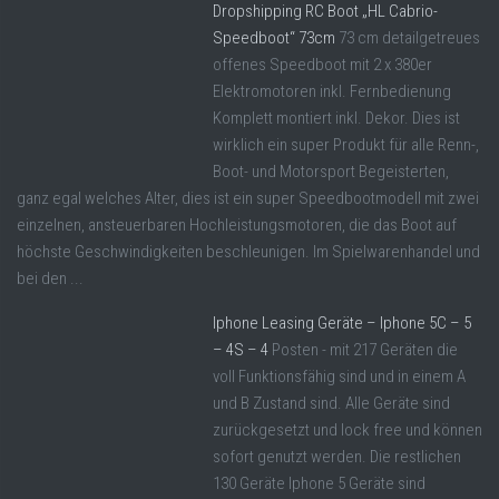
Dropshipping RC Boot „HL Cabrio-
Speedboot“ 73cm
73 cm detailgetreues
offenes Speedboot mit 2 x 380er
Elektromotoren inkl. Fernbedienung
Komplett montiert inkl. Dekor. Dies ist
wirklich ein super Produkt für alle Renn-,
Boot- und Motorsport Begeisterten,
ganz egal welches Alter, dies ist ein super Speedbootmodell mit zwei
einzelnen, ansteuerbaren Hochleistungsmotoren, die das Boot auf
höchste Geschwindigkeiten beschleunigen. Im Spielwarenhandel und
bei den ...
Iphone Leasing Geräte – Iphone 5C – 5
– 4S – 4
Posten - mit 217 Geräten die
voll Funktionsfähig sind und in einem A
und B Zustand sind. Alle Geräte sind
zurückgesetzt und lock free und können
sofort genutzt werden. Die restlichen
130 Geräte Iphone 5 Geräte sind