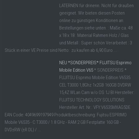
LATERNEN für drinenn. Nicht für draußen
geeignet. Wir bieten diesen Posten
online zu günstigen Konditionen an.
Bestellungen siehe unten. : Maße ca. 48
x 18 x 18 : Material Rahmen Holz / Glas
und Metall : Super schön Verarbeitet : 3
Stück in einer VE Preise sind Netto: zu kaufen ab 6,90 Euro ...
NEU *SONDERPREIS* FUJITSU Esprimo
Mobile Edition V65
* SONDERPREIS *
FUJITSU Esprimo Mobile Edition V6535
CEL T3000 1,8Ghz 1x2GB 160GB DVDRW
15,4Z WLan Cam w/o OS 1J BI Hersteller:
FUJITSU TECHNOLOGY SOLUTIONS
Hersteller Art. Nr.: VFY:V6535MXAG5DE
EAN Code: 4049699197949 Produktbeschreibung: Fujitsu ESPRIMO
Mobile V6535 - C T3000 / 1.8 GHz - RAM 2 GB Festplatte 160 GB -
DVD±RW (±R DL) / ...