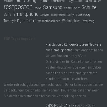
Modeschmuck
Playstation
Ohrringe
parfüm
Perlenkette
Ralph Lauren
restposten
Samsung
Schuhe
röcke
Schmuckset
smartphone
Seife
spielzeug
Sony
software
sonderposten
t shirt
Tommy Hilfiger
Weihnachten
Waschmaschinen
Werkzeug
TOP Tages Angebote
Playstation 5 KundenRetouren Neuware
nur einmal geöffnet
Zum Angebot haben
wir von Amazon den größten
Onlinehändler für Spielekonsolen einen
Posten Playstation 5 bekommen. Dabei
handelt es sich um einmal geöffnete
Kundenretouren die von Ihren
Wiederrufrecht gebrauch gemacht haben. Daher kann es sein das die
Verpackungen beschädigt sein können. Kaufen Sie daher nur wenn
Sie damit einverstanden sind das die Verpackung / Karton ...
DEKO-HOLZ- LATERNE
DEKO-HOLZ -