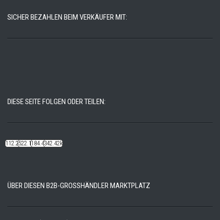
SICHER BEZAHLEN BEIM VERKÄUFER MIT:
DIESE SEITE FOLGEN ODER TEILEN:
112.22k
522.14k
184.48k
342.42k
ÜBER DIESEN B2B-GROSSHÄNDLER MARKTPLATZ