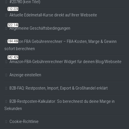
#20780 (kein Titel)
112.22k
Aktuelle Edelmetall-Kurse direkt auf Ihrer Webseite
522.14k
Allgemeine Geschäftsbedingungen
Amazon FBA Gebührenrechner – FBA-Kosten, Marge & Gewinn
184.48k
sofort berechnen
342.42k
Amazon-FBA-Gebührenrechner Widget für deinen Blog/Webseite
Anzeige einstellen
B2B-FAQ: Restposten, Import, Export & Großhandel erklärt
B2B-Restposten-Kalkulator: So berechnest du deine Marge in
Sekunden
Cookie-Richtlinie