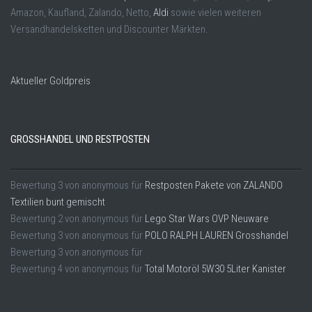
Amazon, Kaufland, Zalando, Netto,
Aldi
sowie vielen weiteren
Versandhandelsketten und Discounter Märkten.
Aktueller Goldpreis
GROSSHANDEL UND RESTPOSTEN
Bewertung
3
von
anonymous
für
Restposten Pakete von ZALANDO
Textilien bunt gemischt
Bewertung
2
von
anonymous
für
Lego Star Wars OVP Neuware
Bewertung
3
von
anonymous
für
POLO RALPH LAUREN Grosshandel
Bewertung
3
von
anonymous
für
Bewertung
4
von
anonymous
für
Total Motoröl 5W30 5Liter Kanister