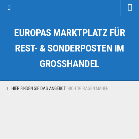
Startseite
EUROPAS MARKTPLATZ FÜR
Kategorien
Auto & Motorrad
REST- & SONDERPOSTEN IM
Drogerie & Tierbedarf
GROSSHANDEL
Fahrzeuge & Transport
Fashion & Mode
Garten & Werkzeug
HIER FINDEN SIE DAS ANGEBOT:
RICHTIG RASEN MÄHEN
Geschäft, Büro & Schreibwaren
Geschenkartikel
Haushaltswaren
Handy und Smartphone
Kosmetik & Pflege