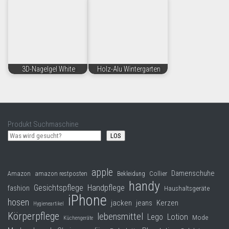
3D-Nagelgel White
Holz-Alu Wintergarten
Produkt Suchmaschine
LOS
apple
Damenschuhe
Collier
Amazon
amazon restposten
Bekleidung
handy
Gesichtspflege
Handpflege
fashion
Haushaltsgeräte
iPhone
hosen
jacken
jeans
Kerzen
Hygieneartikel
Körperpflege
lebensmittel
Lego
Lotion
Mode
Küchengeräte