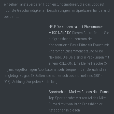
einzelnen, ansteuerbaren Hochleistungsmotoren, die das Boot auf
höchste Geschwindigkeiten beschleunigen. Im Spielwarenhandel und
bei den ...
NEU! Oelkonzentrat mit Pheromonen
MIIKO NAKAIDO
Diesen Artikel finden Sie
auf grosshandel-zentrum.de
Konzentrierte Basis Düfte für Frauen mit
Pheromon Zusammensetzung Miiko
Nakaido. Die Oele sind in Packungen mit
einem ROLL-ON. Eine kleine Flasche (5
ml) mit kugelförmigen Applikator ist sehr bequem. Der Geruch ist sehr
langlebig. Es gibt 13 Düften, die numerisch bezeichnet sind (D01 -
D13). Achtung! Zur jeden Bestellung ...
Sportschuhe Marken Adidas Nike Puma
Top Sportschuhe Marken Adidas Nike
Puma direkt von Ihren Grosshändler
Kategorien in diesen