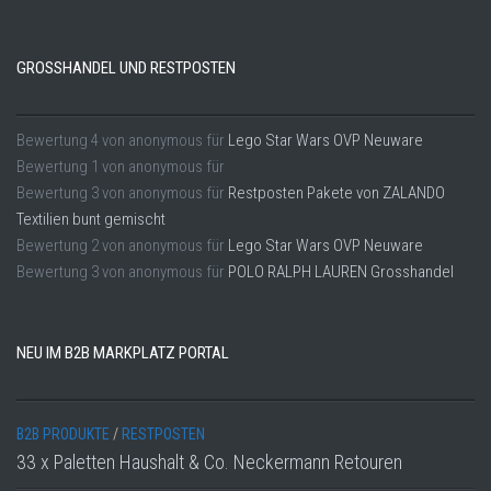
GROSSHANDEL UND RESTPOSTEN
Bewertung
4
von
anonymous
für
Lego Star Wars OVP Neuware
Bewertung
1
von
anonymous
für
Bewertung
3
von
anonymous
für
Restposten Pakete von ZALANDO
Textilien bunt gemischt
Bewertung
2
von
anonymous
für
Lego Star Wars OVP Neuware
Bewertung
3
von
anonymous
für
POLO RALPH LAUREN Grosshandel
NEU IM B2B MARKPLATZ PORTAL
B2B PRODUKTE
/
RESTPOSTEN
33 x Paletten Haushalt & Co. Neckermann Retouren