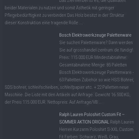
Das Ziel hierbei ist es, die Qualitäten
beider Materialen zu nutzen und somit Ästhetik mit geringer
Pflegebedürftigkeit zu verbinden.Das Holz besitzt in der Struktur
dieser Konstruktion eine tragende Rolle ...
Bosch Elektrowerkzeuge Palettenware
Sie suchen Palettenware? Dann werden
Sie auf grosshandel-zentrum.de fündig!
Preis: 115.000 EUR Mindestabnahme:
Gesamtabnahme Menge: 85 Paletten
Bosch Elektrowerkzeuge Palettenware -
63 Palletten Zubehör so wie HSS Bohrer,
SDS bohrer, schleifscheiben, schleifpapier etc. + 22 Palletten neue
Maschine. Die Liste mit den Artikeln auf Anfrage. Gewicht 16.500 KG,
der Preis 115.000 EUR. Nettopreis: Auf Anfrage/VB ...
Ralph Lauren Poloshirt Custom Fit –
SOMMER AKTION ORIGINAL
Ralph Lauren
Herren Kurzarm Poloshirt S-XXL Custom
Fit Farben: Schwarz, Weiß, Grau,