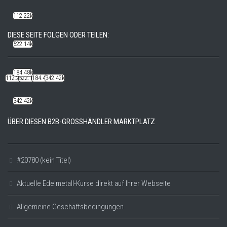
112.22k
DIESE SEITE FOLGEN ODER TEILEN:
522.14k
184.48k
112.22k
522.14k
184.48k
342.42k
342.42k
ÜBER DIESEN B2B-GROSSHÄNDLER MARKTPLATZ
#20780 (kein Titel)
Aktuelle Edelmetall-Kurse direkt auf Ihrer Webseite
Allgemeine Geschäftsbedingungen