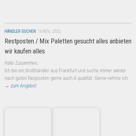
Dropshipping-Produkte
B2B Produkte
Grosshandel
HÄNDLER SUCHEN
16 NOV., 2022
Amazon
Restposten / Mix Paletten gesucht alles anbieten
Aldi
wir kaufen alles
Lidl
Hallo Zusammen,
Kostenlos verkaufen
Ich bin ein Großhändler aus Frankfurt und suche immer wieder
Anmelden
nach guten Resposten gerne auch A qualität. Gerne nehme ich
→ zum Angebot
Kostenlos Registrieren
Newsletter