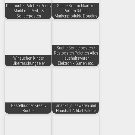
Discounter Paletten Penny
Suche Kosmetikartikel
Markt mit Rest,- &
Parfum Rituals
Sonderposten
Markenprodukte Douglas
Suche Sonderposten /
Restposten Paletten Alles
Wir suchen Kinder
Haushaltswaren,
Überraschungseier
Elektronik,Garten,etc.
Bastelbücher Kreativ
Snacks ,susswaren und
Bücher
Haushalt Artikel Palette