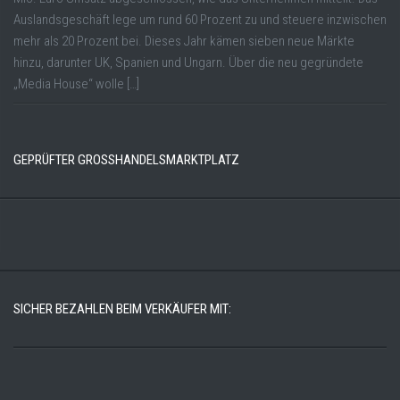
Auslandsgeschäft lege um rund 60 Prozent zu und steuere inzwischen
mehr als 20 Prozent bei. Dieses Jahr kämen sieben neue Märkte
hinzu, darunter UK, Spanien und Ungarn. Über die neu gegründete
„Media House“ wolle […]
GEPRÜFTER GROSSHANDELSMARKTPLATZ
SICHER BEZAHLEN BEIM VERKÄUFER MIT: