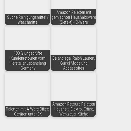
Amazon Paletten mit
Suche Reinigungsmittel /
gemischter Haushaltsware
Waschmittel
(Defekt) - C-Ware
100 % ungeprüfte
Kundenretouren vom
Balenciaga, Ralph Lauren,
Hersteller Lebenslang
Gucci Mode und
Germany
Accessoires
Amazon Retoure Paletten
Paletten mit A-Ware Office-
Haushalt, Elektro, Office,
Geräten unter EK
Werkzeug, Küche