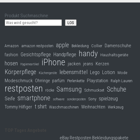
Produkt Suchmaschine
LOS
apple
Damenschuhe
Collier
Amazon
amazon restposten
Bekleidung
handy
Gesichtspflege
Handpflege
fashion
Haushaltsgeräte
iPhone
hosen
jacken
jeans
Kerzen
Hygieneartikel
Körperpflege
lebensmittel
Lego
Lotion
Mode
Küchengeräte
Modeschmuck
Playstation
Ohrringe
parfüm
Perlenkette
Ralph Lauren
restposten
Samsung
Schuhe
röcke
Schmuckset
smartphone
Seife
spielzeug
Sony
software
sonderposten
t shirt
Tommy Hilfiger
Weihnachten
Waschmaschinen
Werkzeug
TOP Tages Angebote
eBay Restposten Bekleidungspakete