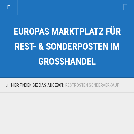
Startseite
EUROPAS MARKTPLATZ FÜR
Kategorien
Auto & Motorrad
REST- & SONDERPOSTEN IM
Drogerie & Tierbedarf
GROSSHANDEL
Fahrzeuge & Transport
Fashion & Mode
Garten & Werkzeug
HIER FINDEN SIE DAS ANGEBOT:
RESTPOSTEN SONDERVERKAUF
Geschäft, Büro & Schreibwaren
Geschenkartikel
Haushaltswaren
Handy und Smartphone
Kosmetik & Pflege