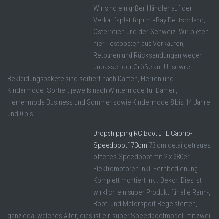
Wir sind ein grßer Händler auf der
Verkaufsplattfoprm eBay Deutschland,
Österreich und der Schweiz. Wir bieten
hier Restposten aus Verkäufen,
Retouren und Rücksendungen wegen
unpassender Größe an. Unsewre
Bekleidungspakete sind sortiert nach Damen, Herren und
Kindermode. Sortiert jeweils nach Wintermode für Damen,
Herrenmode Business und Sommer sowie Kindermode 8 bis 14 Jahre
und 0 bis ...
Dropshipping RC Boot „HL Cabrio-
Speedboot“ 73cm
73 cm detailgetreues
offenes Speedboot mit 2 x 380er
Elektromotoren inkl. Fernbedienung
Komplett montiert inkl. Dekor. Dies ist
wirklich ein super Produkt für alle Renn-,
Boot- und Motorsport Begeisterten,
ganz egal welches Alter, dies ist ein super Speedbootmodell mit zwei