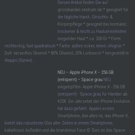
Diesen Artikel finden Sie auf
grosshandel-zentrum.de * geeignet für
die tägliche Hand-, Gesichts- &
Körperpflege * geeignet bei normaler,
trockener & leicht zu Hautunreinheiten
neigender Haut * ca. 200 Gr * Form:
rechteckig, fast quadratisch * Farbe: außen ocker, innen: olivgrün *
Duft: verseiftes Olivenöl * 80% Olivenöl, 20% Lorbeeröl * hergestellt in
Aleppo (Syrien) ...
NEU – Apple iPhone X – 256 GB
(entsperrt) – Space grau
NEU
eingetrpffen. Apple iPhone X - 256 GB
(entsperrt) - Space grau für Händler ab
425€. Ein Jahrzehnt der iPhone-Evolution
hat dazu geführt. Apples erstes
Smartphone, das alles ist, das iPhone X,
bietet das robusteste Glas aller Zeiten in einem Smartphone,
kabelloses Aufladen und die brandneue Face ID. Dies ist das Space