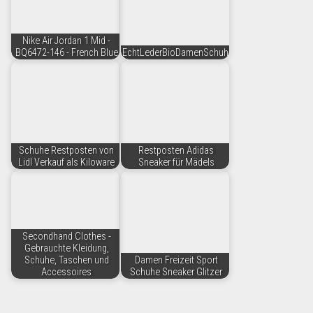
Nike Air Jordan 1 Mid -
BQ6472-146 - French Blue
EchtLederBioDamenSchuhe
Schuhe Restposten von
Restposten Adidas
Lidl Verkauf als Kiloware
Sneaker für Mädels
Secondhand Clothes -
Gebrauchte Kleidung,
Schuhe, Taschen und
Damen Freizeit Sport
Accessoires
Schuhe Sneaker Glitzer