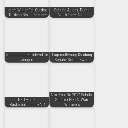
Herren Winter Fell Outdoor
Schuhe Adidas, Puma,
Trekking Boots Schuhe
North Face, Asics
Kinderschuhe blinkend für
Lagerauflösung Kleidung
Jungen
Schuhe Sommerware
Nike Free Rn 2017 Schuhe
NEU Herren
Sneaker Neu A- Ware
Basketballschuhe AIR
Women´s