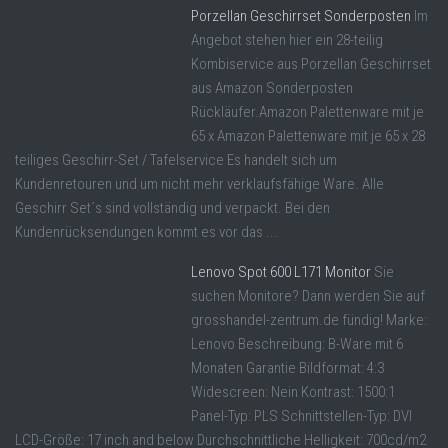
Porzellan Geschirrset Sonderposten
Im
Angebot stehen hier ein 28-teilig
Kombiservice aus Porzellan Geschirrset
aus Amazon Sonderposten
Rückläufer.Amazon Palettenware mit je
65 x Amazon Palettenware mit je 65 x 28
teiliges Geschirr-Set / Tafelservice Es handelt sich um
Kundenretouren und um nicht mehr verklaufsfähige Ware. Alle
Geschirr Set´s sind vollständig und verpackt. Bei den
Kundenrücksendungen kommt es vor das ...
Lenovo Spot 600 L171 Monitor
Sie
suchen Monitore? Dann werden Sie auf
grosshandel-zentrum.de fündig! Marke:
Lenovo Beschreibung: B-Ware mit 6
Monaten Garantie Bildformat: 4:3
Widescreen: Nein Kontrast: 1500:1
Panel-Typ: PLS Schnittstellen-Typ: DVI
LCD-Größe: 17 inch and below Durchschnittliche Helligkeit: 700cd/m2