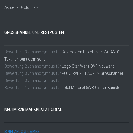
Aktueller Goldpreis
GROSSHANDEL UND RESTPOSTEN
Bewertung
3
von
anonymous
für
Restposten Pakete von ZALANDO
Textilien bunt gemischt
Bewertung
2
von
anonymous
für
Lego Star Wars OVP Neuware
Bewertung
3
von
anonymous
für
POLO RALPH LAUREN Grosshandel
Bewertung
3
von
anonymous
für
Bewertung
4
von
anonymous
für
Total Motoröl 5W30 5Liter Kanister
NEU IM B2B MARKPLATZ PORTAL
SPIELZEUG & GAMES