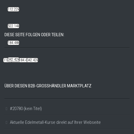
112.22k
522.14k
DIESE SEITE FOLGEN ODER TEILEN:
184.48k
342.42k
112.22k
522.14k
184.48k
342.42k
ÜBER DIESEN B2B-GROSSHÄNDLER MARKTPLATZ
#20780 (kein Titel)
Aktuelle Edelmetall-Kurse direkt auf Ihrer Webseite