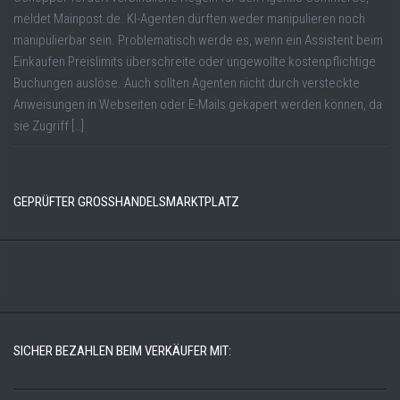
meldet Mainpost.de. KI-Agenten dürften weder manipulieren noch
manipulierbar sein. Problematisch werde es, wenn ein Assistent beim
Einkaufen Preislimits überschreite oder ungewollte kostenpflichtige
Buchungen auslöse. Auch sollten Agenten nicht durch versteckte
Anweisungen in Webseiten oder E-Mails gekapert werden können, da
sie Zugriff […]
GEPRÜFTER GROSSHANDELSMARKTPLATZ
SICHER BEZAHLEN BEIM VERKÄUFER MIT: