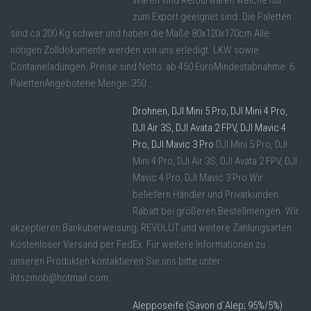
Waren sind Retourwaren welche nur
zum Export geeignet sind. Die Paletten
sind ca 200 Kg schwer und haben die Maße 80x120x170cm Alle
nötigen Zolldokumente werden von uns erledigt. LKW sowie
Containeladungen. Preise sind Netto: ab 450 EuroMindestabnahme: 6
PalettenAngebotene Menge: 350 ...
Drohnen, DJI Mini 5 Pro, DJI Mini 4 Pro,
DJI Air 3S, DJI Avata 2 FPV, DJI Mavic 4
Pro, DJI Mavic 3 Pro
DJI Mini 5 Pro, DJI
Mini 4 Pro, DJI Air 3S, DJI Avata 2 FPV, DJI
Mavic 4 Pro, DJI Mavic 3 Pro Wir
beliefern Händler und Privatkunden.
Rabatt bei größeren Bestellmengen. Wir
akzeptieren Banküberweisung, REVOLUT und weitere Zahlungsarten.
Kostenloser Versand per FedEx. Für weitere Informationen zu
unseren Produkten kontaktieren Sie uns bitte unter:
lhtszmob@hotmail.com ...
Alepposeife (Savon d`Alep; 95%/5%)