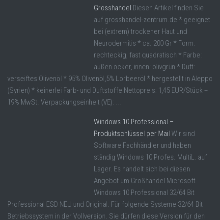
Grosshandel
Diesen Artikel finden Sie
auf grosshandel-zentrum.de * geeignet
bei (extrem) trockener Haut und
Neurodermitis * ca. 200 Gr * Form:
rechteckig, fast quadratisch * Farbe:
außen ocker, innen: olivgrün * Duft:
verseiftes Olivenöl * 95% Olivenöl,5% Lorbeeröl * hergestellt in Aleppo
(Syrien) * keinerlei Farb- und Duftstoffe Nettopreis: 1,45 EUR/Stück +
19% MwSt. Verpackungseinheit (VE): ...
Windows 10 Professional –
Produktschlüssel per Mail
Wir sind
Software Fachhändler und haben
ständig Windows 10 Profes. MultiL. auf
Lager. Es handelt sich bei diesen
Angebot um Großhandel Microsoft
Windows 10 Professional 32/64 Bit
Professional ESD NEU und Original. Für folgende Systeme 32/64 Bit
Betriebssystem in der Vollversion. Sie dürfen diese Version für den