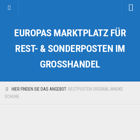
Startseite
EUROPAS MARKTPLATZ FÜR
Kategorien
Auto & Motorrad
REST- & SONDERPOSTEN IM
Drogerie & Tierbedarf
GROSSHANDEL
Fahrzeuge & Transport
Fashion & Mode
Garten & Werkzeug
HIER FINDEN SIE DAS ANGEBOT:
RESTPOSTEN ORIGINAL MARKE
Geschäft, Büro & Schreibwaren
SCHUHE
Geschenkartikel
Haushaltswaren
Handy und Smartphone
Kosmetik & Pflege