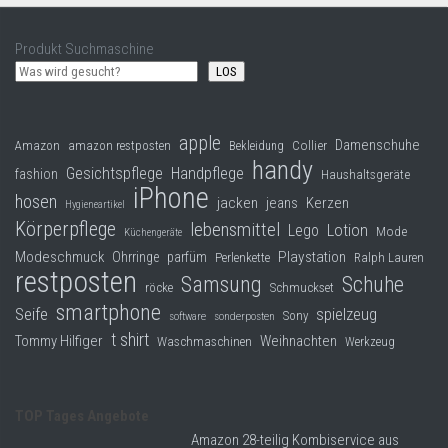
Produkt Suchmaschine
LOS
apple
Damenschuhe
Collier
Amazon
amazon restposten
Bekleidung
handy
Gesichtspflege
Handpflege
fashion
Haushaltsgeräte
iPhone
hosen
jacken
jeans
Kerzen
Hygieneartikel
Körperpflege
lebensmittel
Lego
Lotion
Mode
Küchengeräte
Modeschmuck
Playstation
Ohrringe
parfüm
Perlenkette
Ralph Lauren
restposten
Samsung
Schuhe
röcke
Schmuckset
smartphone
Seife
spielzeug
Sony
software
sonderposten
t shirt
Tommy Hilfiger
Weihnachten
Waschmaschinen
Werkzeug
TOP Tages Angebote
Amazon 28-teilig Kombiservice aus