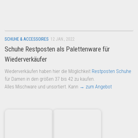
Dropshipping-Produkte
B2B Produkte
Grosshandel
Amazon
SCHUHE & ACCESSOIRES
12 JAN., 2022
Aldi
Schuhe Restposten als Palettenware für
Lidl
Wiederverkäufer
Kostenlos verkaufen
Wiederverkäufen haben hier die Möglichkeit
Restposten
Schuhe
Anmelden
für Damen in den größen 37 bis 42 zu kaufen.
Alles Mischware und unsortiert. Kann
→ zum Angebot
Kostenlos Registrieren
Newsletter