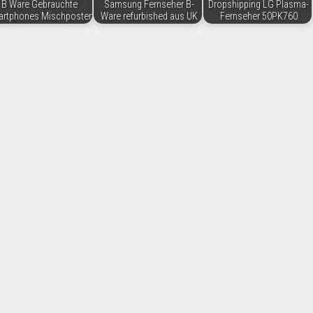
B Ware Gebrauchte
Samsung Fernseher B-
Dropshipping LG Plasma-
rtphones Mischposten
Ware refurbished aus UK
Fernseher 50PK760