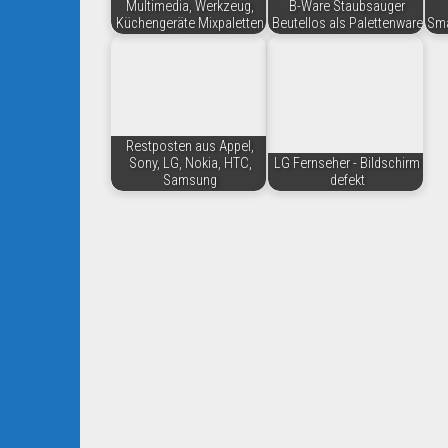
Multimedia, Werkzeug,
B-Ware Staubsauger
Küchengeräte Mixpaletten
Beutellos als Palettenware
Sma
Restposten aus Appel,
Sony, LG, Nokia, HTC,
LG Fernseher - Bildschirm
Samsung
defekt