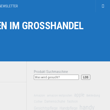
NEWSLETTER
N IM GROSSHANDEL
Produkt Suchmaschine
LOS
apple
Amazon
amazon restposten
Bekleidung
Damenschuhe
Collier
fashion
handy
Gesichtspflege
Handpflege