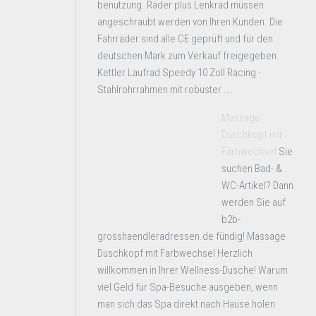
benutzung. Räder plus Lenkrad müssen
angeschraubt werden von Ihren Kunden. Die
Fahrräder sind alle CE geprüft und für den
deutschen Mark zum Verkauf freigegeben.
Kettler Laufrad Speedy 10 Zoll Racing -
Stahlrohrrahmen mit robuster ...
Massage
Duschkopf mit
Farbwechsel
Sie
suchen Bad- &
WC-Artikel? Dann
werden Sie auf
b2b-
grosshaendleradressen.de fündig! Massage
Duschkopf mit Farbwechsel Herzlich
willkommen in Ihrer Wellness-Dusche! Warum
viel Geld für Spa-Besuche ausgeben, wenn
man sich das Spa direkt nach Hause holen