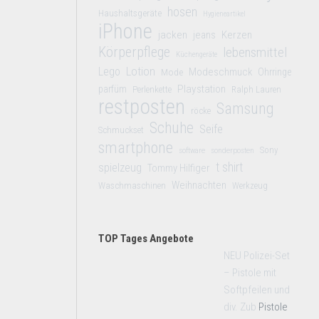
hosen
Haushaltsgeräte
Hygieneartikel
iPhone
jacken
jeans
Kerzen
Körperpflege
lebensmittel
Küchengeräte
Lego
Lotion
Modeschmuck
Mode
Ohrringe
Playstation
parfüm
Perlenkette
Ralph Lauren
restposten
Samsung
röcke
Schuhe
Seife
Schmuckset
smartphone
Sony
software
sonderposten
t shirt
spielzeug
Tommy Hilfiger
Weihnachten
Waschmaschinen
Werkzeug
TOP Tages Angebote
NEU Polizei-Set
– Pistole mit
Softpfeilen und
div. Zub
Pistole