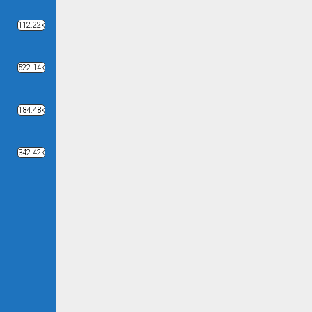
112.22k
522.14k
184.48k
342.42k