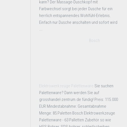
kann? Der Massage-Duschkopf mit
Farbwechsel sorgt bei jeder Dusche für ein
herrlich entspannendes Wohlfühl-Erlebnis.
Einfach nur Dusche anschalten und sofort wird
...
Bosch
Elektrowerkzeuge Palettenware
Sie suchen
Palettenware? Dann werden Sie auf
grosshandel-zentrum.de fündig! Preis: 115.000
EUR Mindestabnahme: Gesamtabnahme
Menge: 85 Paletten Bosch Elektrowerkzeuge
Palettenware - 63 Palletten Zubehör so wie
HSS Bohrer, SDS bohrer, schleifscheiben,