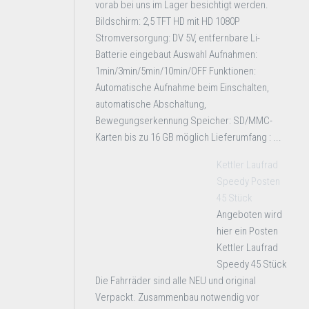
vorab bei uns im Lager besichtigt werden.
Bildschirm: 2,5 TFT HD mit HD 1080P
Stromversorgung: DV 5V, entfernbare Li-
Batterie eingebaut Auswahl Aufnahmen:
1min/3min/5min/10min/OFF Funktionen:
Automatische Aufnahme beim Einschalten,
automatische Abschaltung,
Bewegungserkennung Speicher: SD/MMC-
Karten bis zu 16 GB möglich Lieferumfang : ...
Kettler Laufrad
Speedy Posten
45 Stück
Angeboten wird
hier ein Posten
Kettler Laufrad
Speedy 45 Stück
Die Fahrräder sind alle NEU und original
Verpackt. Zusammenbau notwendig vor