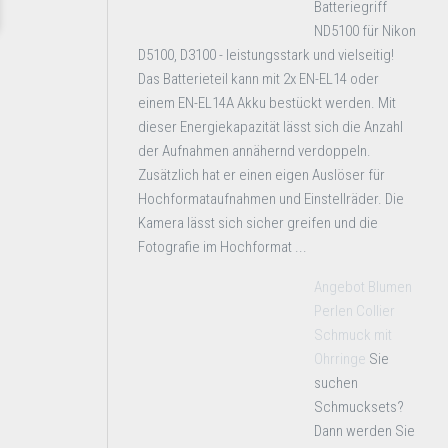
Batteriegriff
ND5100 für Nikon
D5100, D3100 - leistungsstark und vielseitig!
Das Batterieteil kann mit 2x EN-EL14 oder
einem EN-EL14A Akku bestückt werden. Mit
dieser Energiekapazität lässt sich die Anzahl
der Aufnahmen annähernd verdoppeln.
Zusätzlich hat er einen eigen Auslöser für
Hochformataufnahmen und Einstellräder. Die
Kamera lässt sich sicher greifen und die
Fotografie im Hochformat ...
Angebot Blumen
Perlen Collier
Schmuck mit
Ohrringe
Sie
suchen
Schmucksets?
Dann werden Sie