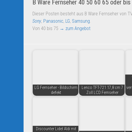
B Ware Fernseher 40 50 60 65 oder bis 
Dieser Posten besteht aus B Ware Fernseher von T
Sony
,
Panasonic
,
LG
,
Samsung
.
Von 40 bis 75
→ zum Angebot
LG Fernseher - Bildschirm
Lenco TFT-721 17,8 cm 7
ver
defekt
Zoll LCD Fernseher
Discounter Lidel Aldi mit