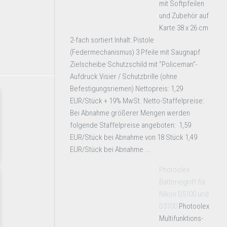
mit Softpfeilen
und Zubehör auf
Karte 38 x 26 cm
2-fach sortiert Inhalt: Pistole
(Federmechanismus) 3 Pfeile mit Saugnapf
Zielscheibe Schutzschild mit "Policeman"-
Aufdruck Visier / Schutzbrille (ohne
Befestigungsriemen) Nettopreis: 1,29
EUR/Stück + 19% MwSt. Netto-Staffelpreise:
Bei Abnahme größerer Mengen werden
folgende Staffelpreise angeboten: 1,59
EUR/Stück bei Abnahme von 18 Stück 1,49
EUR/Stück bei Abnahme ...
Photoolex
Batteriegriff für
Nikon D5100 und
D3100
Photoolex
Multifunktions-