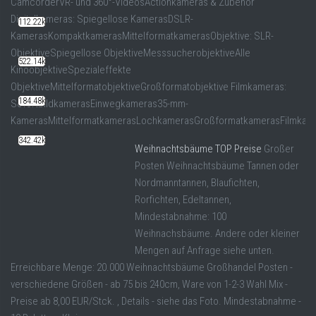
CamcorderVR- und 360°-VideosActionkameras & Zubehör
Digitalkameras: Spiegellose KamerasDSLR-
112.22k
KamerasKompaktkamerasMittelformatkamerasObjektive: SLR-
ObjektiveSpiegellose ObjektiveMesssucherobjektiveAlle
522.14k
KinoobjektiveSpezialeffekte
ObjektiveMittelformatobjektiveGroßformatobjektive Filmkameras:
184.48k
SofortbildkamerasEinwegkameras35-mm-
KamerasMittelformatkamerasLochkamerasGroßformatkamerasFilmkam
342.42k
Weihnachtsbäume TOP Preise
Großer
Posten Weihnachtsbäume Tannen oder
Nordmanntannen, Blaufichten,
Rorfichten, Edeltannen,
Mindestabnahme: 100
Weihnachsbäume. Andere oder kleiner
Mengen auf Anfrage siehe unten.
Erreichbare Menge: 20.000 Weihnachtsbäume Großhandel Posten -
verschiedene Größen - ab 75 bis 240cm, Ware von 1-2-3 Wahl Mix -
Preise ab 8,00 EUR/Stck. , Details - siehe das Foto. Mindestabnahme -