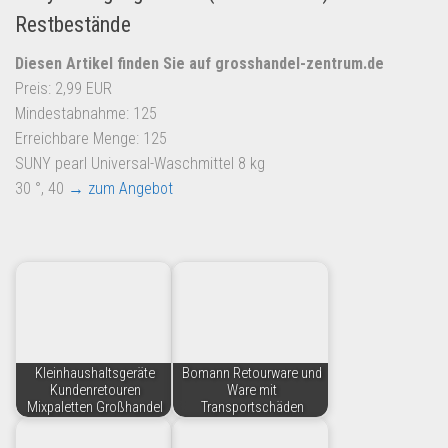
Restbestände
Diesen Artikel finden Sie auf grosshandel-zentrum.de
Preis: 2,99 EUR
Mindestabnahme: 125
Erreichbare Menge: 125
SUNY pearl Universal-Waschmittel 8 kg
30 °, 40
→ zum Angebot
Kleinhaushaltsgeräte
Bomann Retourware und
Kundenretouren
Ware mit
Mixpaletten Großhandel
Transportschäden