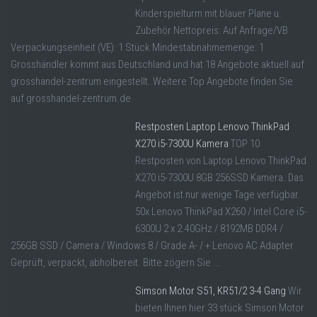
Kinderspielturm mit blauer Plane u.
Zubehör Nettopreis: Auf Anfrage/VB
Verpackungseinheit (VE): 1 Stück Mindestabnahmemenge: 1
Grosshändler kommt aus Deutschland und hat 18 Angebote aktuell auf
grosshandel-zentrum eingestellt. Weitere Top Angebote finden Sie
auf grosshandel-zentrum.de
Restposten Laptop Lenovo ThinkPad
X270 i5-7300U Kamera
TOP 10
Restposten von Laptop Lenovo ThinkPad
X270 i5-7300U 8GB 256SSD Kamera. Das
Angebot ist nur wenige Tage verfügbar.
50x Lenovo ThinkPad X260 / Intel Core i5-
6300U 2 x 2.40GHz / 8192MB DDR4 /
256GB SSD / Camera / Windows 8 / Grade A- / + Lenovo AC Adapter
Geprüft, verpackt, abholbereit. Bitte zögern Sie ...
Simson Motor S51, KR51/2 3-4 Gang
Wir
bieten Ihnen hier 33 stück Simson Motor