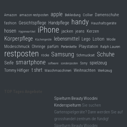
apple
Damenschuhe
Collier
Amazon
amazon restposten
Bekleidung
handy
Gesichtspflege
Handpflege
fashion
Haushaltsgeräte
iPhone
hosen
jacken
jeans
Kerzen
Hygieneartikel
Körperpflege
lebensmittel
Lego
Lotion
Mode
Küchengeräte
Modeschmuck
Playstation
Ohrringe
parfüm
Perlenkette
Ralph Lauren
restposten
Samsung
Schuhe
röcke
Schmuckset
smartphone
Seife
spielzeug
Sony
software
sonderposten
t shirt
Tommy Hilfiger
Weihnachten
Waschmaschinen
Werkzeug
TOP Tages Angebote
Spielturm Beauty Woodini
Kinderspielturm
Sie suchen
Gartenspielgeräte? Dann werden Sie auf
grosshandel-zentrum.de fündig!
Spielturm Beauty Woodini