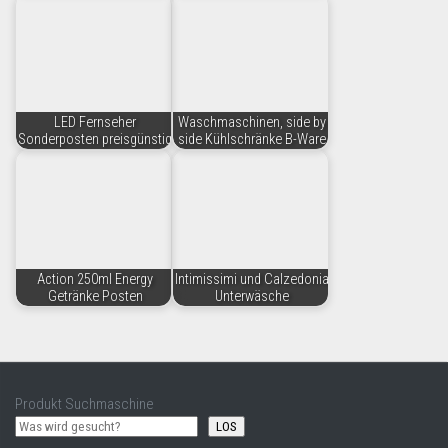
LED Fernseher
Waschmaschinen, side by
Sonderposten preisgünstig
side Kühlschränke B-Ware
Action 250ml Energy
Intimissimi und Calzedonia
Getränke Posten
Unterwäsche
Produkt Suchmaschine
LOS