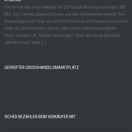
07/08/2026
Flaconi hat das erste Halbjahr mit 23 Prozent Wachstum und über 300
Mio. Euro Umsatz abgeschlossen, wie das Unternehmen mitteilt. Das
Auslandsgeschäft lege um rund 60 Prozent zu und steuere inzwischen
mehr als 20 Prozent bei. Dieses Jahr kämen sieben neue Märkte
hinzu, darunter UK, Spanien und Ungarn. Über die neu gegründete
„Media House“ wolle […]
GEPRÜFTER GROSSHANDELSMARKTPLATZ
SICHER BEZAHLEN BEIM VERKÄUFER MIT: