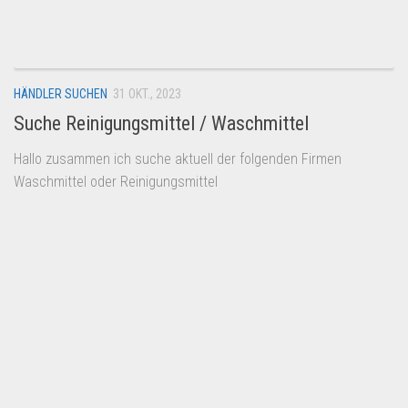
Dropshipping-Produkte
B2B Produkte
Grosshandel
HÄNDLER SUCHEN
31 OKT., 2023
Amazon
Suche Reinigungsmittel / Waschmittel
Aldi
Hallo zusammen ich suche aktuell der folgenden Firmen
Lidl
Waschmittel oder Reinigungsmittel
Kostenlos verkaufen
Anmelden
Kostenlos Registrieren
Newsletter