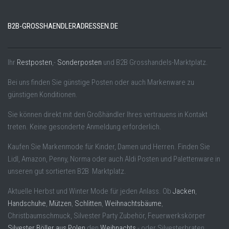
B2B-GROSSHAENDLERADRESSEN.DE
Ihr
Restposten
,-
Sonderposten
und B2B Grosshandels-Marktplatz.
Bei uns finden Sie günstige Posten oder auch Markenware zu
günstigen Konditionen.
Sie können direkt mit den Großhändler Ihres vertrauens in Kontakt
treten. Keine gesonderte Anmeldung erforderlich.
Kaufen Sie Markenmode für Kinder, Damen und Herren. Finden Sie
Lidl, Amazon, Penny, Norma oder auch Aldi Posten und Palettenware in
unseren gut sortierten B2B Marktplatz.
Aktuelle Herbst und Winter Mode für jeden Anlass. Ob
Jacken
,
Handschuhe
,
Mützen
,
Schlitten
,
Weihnachtsbäume
,
Christbaumschmuck, Silvester Party Zubehör, Feuerwerkskörper
Silvester Böller aus Polen
den
Weihnachts
,- oder Silvesterbraten.