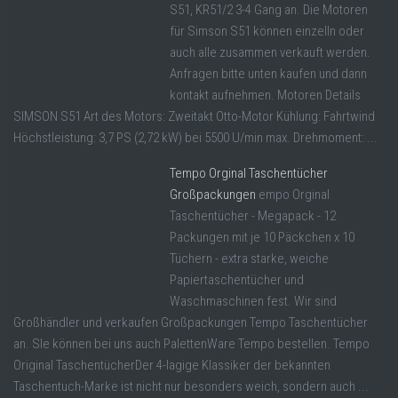
S51, KR51/2 3-4 Gang an. Die Motoren
für Simson S51 können einzelln oder
auch alle zusammen verkauft werden.
Anfragen bitte unten kaufen und dann
kontakt aufnehmen. Motoren Details
SIMSON S51 Art des Motors: Zweitakt Otto-Motor Kühlung: Fahrtwind
Höchstleistung: 3,7 PS (2,72 kW) bei 5500 U/min max. Drehmoment: ...
Tempo Orginal Taschentücher
Großpackungen
empo Orginal
Taschentücher - Megapack - 12
Packungen mit je 10 Päckchen x 10
Tüchern - extra starke, weiche
Papiertaschentücher und
Waschmaschinen fest. Wir sind
Großhändler und verkaufen Großpackungen Tempo Taschentücher
an. SIe können bei uns auch PalettenWare Tempo bestellen. Tempo
Original TaschentücherDer 4-lagige Klassiker der bekannten
Taschentuch-Marke ist nicht nur besonders weich, sondern auch ...