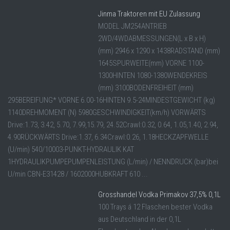
Jinma Traktoren mit EU Zulassung
MODEL JM254ANTRIEB
2WD/4WDABMESSUNGEN(L x B x H)
(mm) 2946 x 1290 x 1438RADSTAND (mm)
1645SPURWEITE(mm) VORNE 1100-
1300HINTEN 1080-1380WENDEKREIS
(mm) 3100BODENFREIHEIT (mm)
295BEREIFUNG* VORNE 6.00-16HINTEN 9.5-24MINDESTGEWICHT (kg)
1140DREHMOMENT (N) 5980GESCHWINDIGKEIT(km/h) VORWÄRTS
Drive:1.73, 3.42, 5.70, 7.99,15.79, 24.52Crawl:0.32, 0.64, 1.05,1.40, 2.94,
4.90RÜCKWÄRTS Drive:1.37, 6.34Crawl:0.26, 1.18HECKZAPFWELLE
(U/min) 540/10003-PUNKT-HYDRAULIK KAT
1HYDRAULIKPUMPEPUMPENLEISTUNG (L/min) / NENNDRUCK (bar)bei
U/min CBN-E31428 / 1602000HUBKRAFT 610 ...
Grosshandel Vodka Primakov 37,5% 0,1L
100 Trays á 12 Flaschen bester Vodka
aus Deutschland in der 0,1L