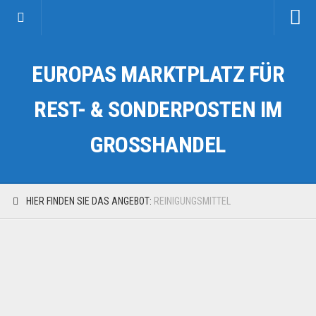
Startseite
EUROPAS MARKTPLATZ FÜR
Kategorien
Auto & Motorrad
REST- & SONDERPOSTEN IM
Drogerie & Tierbedarf
GROSSHANDEL
Fahrzeuge & Transport
Fashion & Mode
Garten & Werkzeug
HIER FINDEN SIE DAS ANGEBOT:
REINIGUNGSMITTEL
Geschäft, Büro & Schreibwaren
Geschenkartikel
Haushaltswaren
Handy und Smartphone
Kosmetik & Pflege