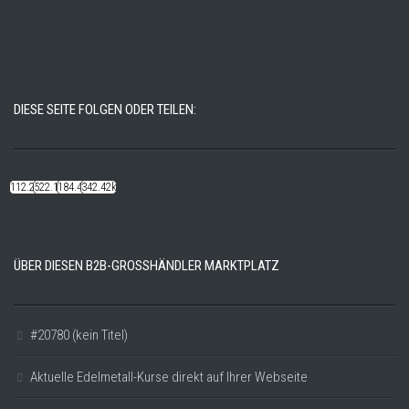
DIESE SEITE FOLGEN ODER TEILEN:
112.22k
522.14k
184.48k
342.42k
ÜBER DIESEN B2B-GROSSHÄNDLER MARKTPLATZ
#20780 (kein Titel)
Aktuelle Edelmetall-Kurse direkt auf Ihrer Webseite