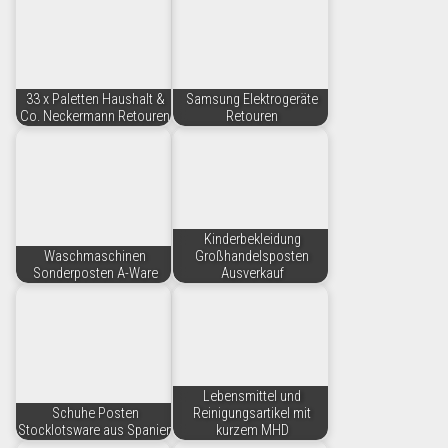
33 x Paletten Haushalt &
Samsung Elektrogeräte
Co. Neckermann Retouren
Retouren
Kinderbekleidung
Waschmaschinen
Großhandelsposten
Sonderposten A-Ware
Ausverkauf
Lebensmittel und
Schuhe Posten
Reinigungsartikel mit
Stocklotsware aus Spanien
kurzem MHD