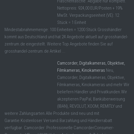
Flaschentasche. Abgabe nur komplett.
Nettopreis: 924,00 EUR/Posten + 19%
MwSt. Verpackungseinheit (VE): 12
Stück = 1 Einheit
Mindestabnahmemenge: 100 Einheiten = 1200 Stück Grosshändler
kommt aus Deutschland und hat 24 Angebote aktuell auf grosshandel-
zentrum.de eingestellt. Weitere Top Angebote finden Sie auf
grosshandel-zentrum.de Artikel ...
Camcorder, Digitalkameras, Objektive,
Filmkameras, Kinokameras
Neu,
Camcorder, Digitalkameras, Objektive,
Filmkameras, Kinokameras und mehr Wir
beliefern Händler und Privatkunden.Wir
akzeptieren PayPal, Banküberweisung
(IBAN), REVOLUT, XOOM, REMITLY und
weitere Zahlungsarten.Alle Produkte sind neu und mit
Garantie.Kostenloser Versand.Barzahlung und Händlerrabatt
verfügbar. Camcorder: Professionelle CamcorderConsumer-