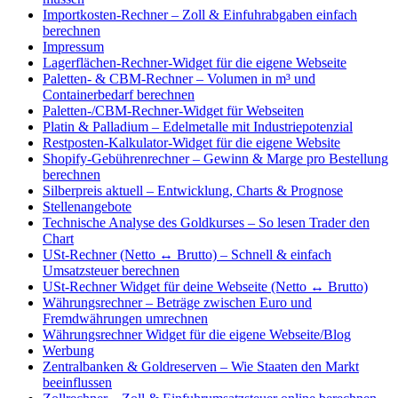
Importkosten-Rechner – Zoll & Einfuhrabgaben einfach
berechnen
Impressum
Lagerflächen-Rechner-Widget für die eigene Webseite
Paletten- & CBM-Rechner – Volumen in m³ und
Containerbedarf berechnen
Paletten-/CBM-Rechner-Widget für Webseiten
Platin & Palladium – Edelmetalle mit Industriepotenzial
Restposten-Kalkulator-Widget für die eigene Website
Shopify-Gebührenrechner – Gewinn & Marge pro Bestellung
berechnen
Silberpreis aktuell – Entwicklung, Charts & Prognose
Stellenangebote
Technische Analyse des Goldkurses – So lesen Trader den
Chart
USt-Rechner (Netto ↔ Brutto) – Schnell & einfach
Umsatzsteuer berechnen
USt-Rechner Widget für deine Webseite (Netto ↔ Brutto)
Währungsrechner – Beträge zwischen Euro und
Fremdwährungen umrechnen
Währungsrechner Widget für die eigene Webseite/Blog
Werbung
Zentralbanken & Goldreserven – Wie Staaten den Markt
beeinflussen