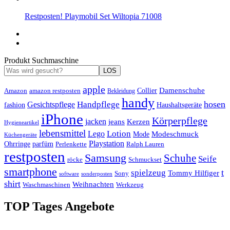
Restposten! Playmobil Set Wiltopia 71008
Produkt Suchmaschine
LOS
apple
Damenschuhe
Amazon
Collier
amazon restposten
Bekleidung
handy
hosen
Handpflege
Gesichtspflege
fashion
Haushaltsgeräte
iPhone
Körperpflege
jacken
Kerzen
jeans
Hygieneartikel
lebensmittel
Lotion
Lego
Modeschmuck
Mode
Küchengeräte
Playstation
Ohrringe
parfüm
Perlenkette
Ralph Lauren
restposten
Samsung
Schuhe
Seife
röcke
Schmuckset
smartphone
t
spielzeug
Tommy Hilfiger
Sony
software
sonderposten
shirt
Weihnachten
Waschmaschinen
Werkzeug
TOP Tages Angebote