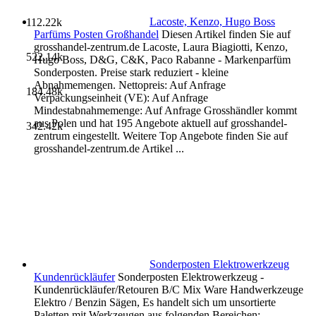
Lacoste, Kenzo, Hugo Boss
112.22k
Parfüms Posten Großhandel
Diesen Artikel finden Sie auf
grosshandel-zentrum.de Lacoste, Laura Biagiotti, Kenzo,
522.14k
Hugo Boss, D&G, C&K, Paco Rabanne - Markenparfüm
Sonderposten. Preise stark reduziert - kleine
Abnahmemengen. Nettopreis: Auf Anfrage
184.48k
Verpackungseinheit (VE): Auf Anfrage
Mindestabnahmemenge: Auf Anfrage Grosshändler kommt
aus Polen und hat 195 Angebote aktuell auf grosshandel-
342.42k
zentrum eingestellt. Weitere Top Angebote finden Sie auf
grosshandel-zentrum.de Artikel ...
Sonderposten Elektrowerkzeug
Kundenrückläufer
Sonderposten Elektrowerkzeug -
Kundenrückläufer/Retouren B/C Mix Ware Handwerkzeuge
Elektro / Benzin Sägen, Es handelt sich um unsortierte
Paletten mit Werkzeugen aus folgenden Bereichen: