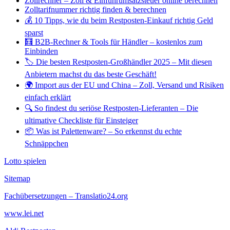
Zollrechner – Zoll & Einfuhrumsatzsteuer online berechnen
Zolltarifnummer richtig finden & berechnen
💰 10 Tipps, wie du beim Restposten-Einkauf richtig Geld
sparst
🧮 B2B-Rechner & Tools für Händler – kostenlos zum
Einbinden
🏷️ Die besten Restposten-Großhändler 2025 – Mit diesen
Anbietern machst du das beste Geschäft!
🌍 Import aus der EU und China – Zoll, Versand und Risiken
einfach erklärt
🔍 So findest du seriöse Restposten-Lieferanten – Die
ultimative Checkliste für Einsteiger
📦 Was ist Palettenware? – So erkennst du echte
Schnäppchen
Lotto spielen
Sitemap
Fachübersetzungen – Translatio24.org
www.lei.net