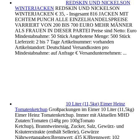
REDSKIN UND NICKELSON
WINTERJACKEN
REDSKIN UND NICKELSON
WINTERJACKEN € 35, - Insgesamt 816 JACKEN MIT
ECHTEM PUNCH ALLE EINZELHANDELSPREISE
VARRIERT VON 200 BIS 700 EURO MEHR MÄNNER
ALS FRAUEN IN DIESER PARTEI Preise sind Netto: Euro
Mindestabnahme: 50 Stück Angebotene Menge: 500 Stück
Lieferzeit: 2 bis 7 Tage Artikelnummer: vorhanden
Artikelstandort: Deutschland Versandkosten pro
Mindestabnahme: auf Anfrage € Versandunternehmen: ...
10 Liter (11,5kg) Eimer Heinz
Tomatenketchup
Großpackungen im Eimer 10 Liter (11,5kg)
Eimer Heinz Tomatenketchup. Immer mit Aktuellen MHD
Zutaten:Tomaten (148g pro 100gTomato
Ketchup), Branntweinessig, Zucker, Salz, Gewürz- und
Kräuterextrakte (enthält Sellerie), Gewürze
Nährwertangaben:Brennwert: 435 KJBrennwert: 102