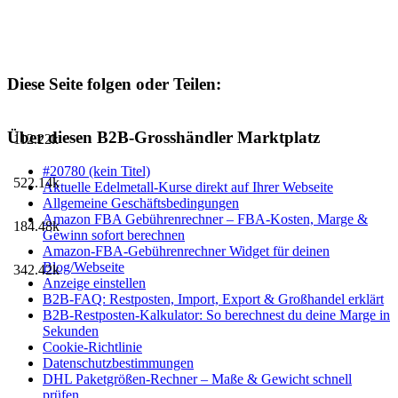
Diese Seite folgen oder Teilen:
Über diesen B2B-Grosshändler Marktplatz
112.22k
#20780 (kein Titel)
522.14k
Aktuelle Edelmetall-Kurse direkt auf Ihrer Webseite
Allgemeine Geschäftsbedingungen
Amazon FBA Gebührenrechner – FBA-Kosten, Marge &
184.48k
Gewinn sofort berechnen
Amazon-FBA-Gebührenrechner Widget für deinen
Blog/Webseite
342.42k
Anzeige einstellen
B2B-FAQ: Restposten, Import, Export & Großhandel erklärt
B2B-Restposten-Kalkulator: So berechnest du deine Marge in
Sekunden
Cookie-Richtlinie
Datenschutzbestimmungen
DHL Paketgrößen-Rechner – Maße & Gewicht schnell
prüfen