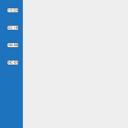
112.22k
522.14k
184.48k
342.42k