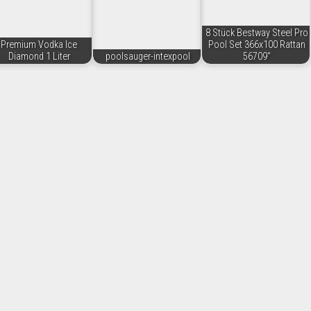
8 Stück Bestway Steel Pro
Premium Vodka Ice
Pool Set 366x100 Rattan
Diamond 1 Liter
poolsauger-intexpool
56709"