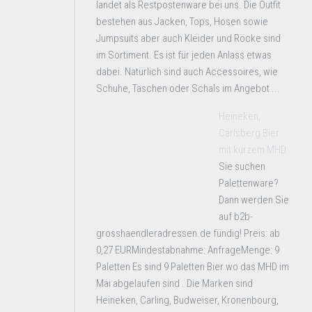
landet als Restpostenware bei uns. Die Outfit
bestehen aus Jacken, Tops, Hosen sowie
Jumpsuits aber auch Kleider und Röcke sind
im Sortiment. Es ist für jeden Anlass etwas
dabei. Natürlich sind auch Accessoires, wie
Schuhe, Taschen oder Schals im Angebot ...
Heineken,
Carlsberg Bier
mit kurzem MHD
Sie suchen
Palettenware?
Dann werden Sie
auf b2b-
grosshaendleradressen.de fündig! Preis: ab
0,27 EURMindestabnahme: AnfrageMenge: 9
Paletten Es sind 9 Paletten Bier wo das MHD im
Mai abgelaufen sind . Die Marken sind
Heineken, Carling, Budweiser, Kronenbourg,