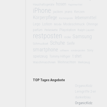
hosen
Haushaltsgeräte
Hygieneartikel
iPhone
jacken
jeans
Kerzen
Körperpflege
lebensmittel
Küchengeräte
Lego
Lotion
Modeschmuck
Mode
Ohrringe
Playstation
parfüm
Perlenkette
Ralph Lauren
restposten
Samsung
röcke
Schuhe
Seife
Schmuckset
smartphone
Sony
software
sonderposten
t shirt
spielzeug
Tommy Hilfiger
Weihnachten
Waschmaschinen
Werkzeug
TOP Tages Angebote
OrganicKidz
Lerngriffe 2-er
dunkelblau
OrganicKidz