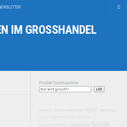
NEWSLETTER
N IM GROSSHANDEL
Produkt Suchmaschine
LOS
apple
Amazon
amazon restposten
Bekleidung
Damenschuhe
Collier
fashion
handy
Gesichtspflege
Handpflege