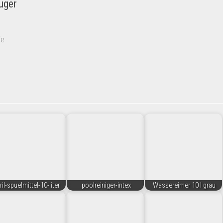
uger
ie
ril-spuelmittel-10-liter
poolreiniger-intex
Wassereimer 10 l grau