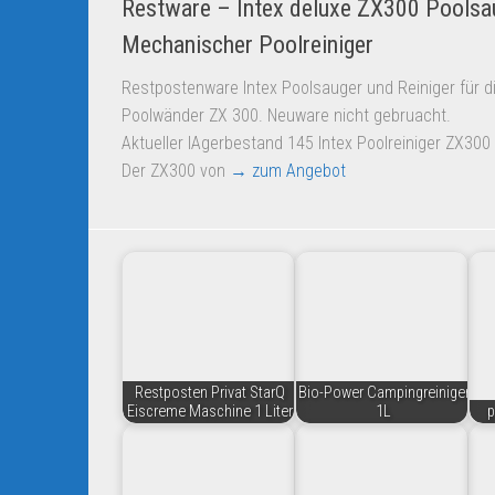
Restware – Intex deluxe ZX300 Poolsa
Mechanischer Poolreiniger
Restpostenware Intex Poolsauger und Reiniger für d
Poolwänder ZX 300. Neuware nicht gebruacht.
Aktueller lAgerbestand 145 Intex Poolreiniger ZX300
Der ZX300 von
→ zum Angebot
Restposten Privat StarQ
Bio-Power Campingreiniger
Eiscreme Maschine 1 Liter
1L
p