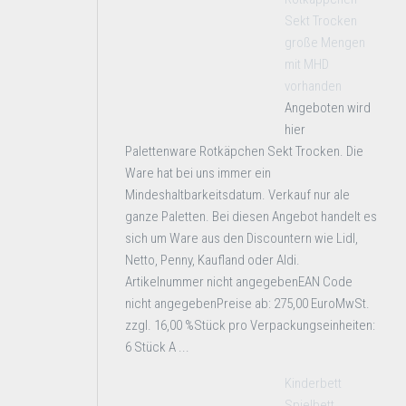
Sekt Trocken
große Mengen
mit MHD
vorhanden
Angeboten wird
hier
Palettenware Rotkäpchen Sekt Trocken. Die
Ware hat bei uns immer ein
Mindeshaltbarkeitsdatum. Verkauf nur ale
ganze Paletten. Bei diesen Angebot handelt es
sich um Ware aus den Discountern wie Lidl,
Netto, Penny, Kaufland oder Aldi.
Artikelnummer nicht angegebenEAN Code
nicht angegebenPreise ab: 275,00 EuroMwSt.
zzgl. 16,00 %Stück pro Verpackungseinheiten:
6 Stück A ...
Kinderbett
Spielbett