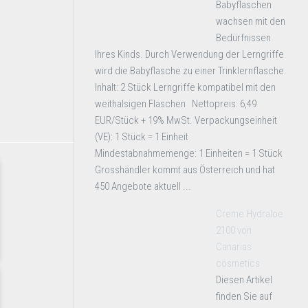
Babyflaschen
wachsen mit den
Bedürfnissen
Ihres Kinds. Durch Verwendung der Lerngriffe
wird die Babyflasche zu einer Trinklernflasche.
Inhalt: 2 Stück Lerngriffe kompatibel mit den
weithalsigen Flaschen Nettopreis: 6,49
EUR/Stück + 19% MwSt. Verpackungseinheit
(VE): 1 Stück = 1 Einheit
Mindestabnahmemenge: 1 Einheiten = 1 Stück
Grosshändler kommt aus Österreich und hat
450 Angebote aktuell ...
Creme Hydraloe
2100 von
Canarias
cosmetics
Diesen Artikel
finden Sie auf