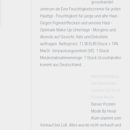
grosshandel-
zentrum.de Eine Feuchtigkeitscreme für jeden
Hauttyp - Feuchtigkeit für junge und alte Haut -
Gegen Pigmentflecken und unreine Haut -
Optimale Make-Up Unterlage - Morgens und
Abends auf Gesicht, Hals und Dekollete
auftragen. Nettopreis: 11,90 EUR/Stück + 19%
MwSt. Verpackungseinheit (VE): 1 Stück
Mindestabnahmemenge: 1 Stück Grosshändler
kommt aus Deutschland ...
Markenkleidung
von Heidi Klum
Verkauf als Groß-
Posten Mode
Dieser Posten
Mode By Heidi
Klum stammt vom
Verkauf bei Lidl. Alles wurde nicht verkauft und