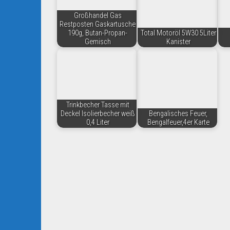
Großhandel Gas
Restposten Gaskartusche
190g, Butan-Propan-
Total Motoröl 5W30 5Liter
Gemisch
Kanister
Trinkbecher Tasse mit
Deckel Isolierbecher weiß
Bengalisches Feuer,
0,4 Liter
Bengalfeuer,4er Karte