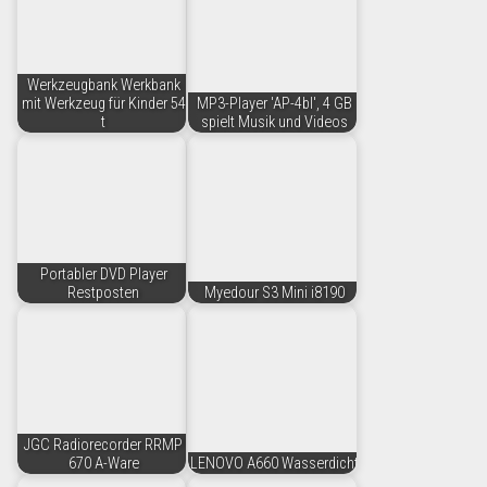
Werkzeugbank Werkbank
mit Werkzeug für Kinder 54
MP3-Player 'AP-4bl', 4 GB
t
spielt Musik und Videos
Portabler DVD Player
Restposten
Myedour S3 Mini i8190
JGC Radiorecorder RRMP
670 A-Ware
LENOVO A660 Wasserdicht