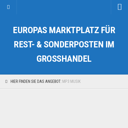
Startseite
EUROPAS MARKTPLATZ FÜR
Kategorien
Auto & Motorrad
REST- & SONDERPOSTEN IM
Drogerie & Tierbedarf
GROSSHANDEL
Fahrzeuge & Transport
Fashion & Mode
Garten & Werkzeug
HIER FINDEN SIE DAS ANGEBOT:
MP3 MUSIK
Geschäft, Büro & Schreibwaren
Geschenkartikel
Haushaltswaren
Handy und Smartphone
Kosmetik & Pflege