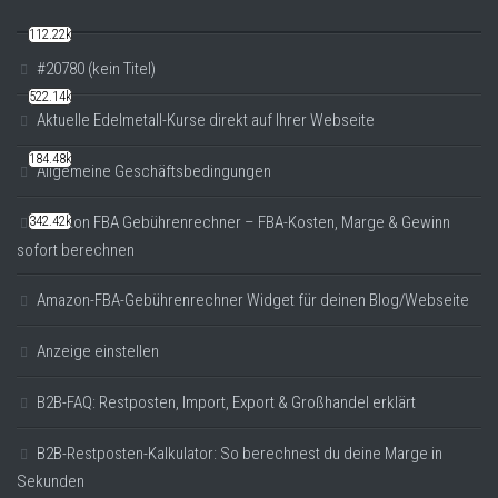
112.22k
#20780 (kein Titel)
522.14k
Aktuelle Edelmetall-Kurse direkt auf Ihrer Webseite
184.48k
Allgemeine Geschäftsbedingungen
Amazon FBA Gebührenrechner – FBA-Kosten, Marge & Gewinn
342.42k
sofort berechnen
Amazon-FBA-Gebührenrechner Widget für deinen Blog/Webseite
Anzeige einstellen
B2B-FAQ: Restposten, Import, Export & Großhandel erklärt
B2B-Restposten-Kalkulator: So berechnest du deine Marge in
Sekunden