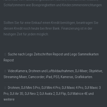
Schlafzimmern wie Boxspringbetten und Kinderzimmereinrichtungen.
Sollten Sie für eine Einkauf einen Kredit benötigen, beantragen Sie
diesen Kredit noch heute bei Ihrer Bank. Finanzierung ist in der
heutigen Zeit für jeden möglich.
Suche nach Lego Zeitschriften Repost und Lego Sammelkarten
Repost
VideoKamera, Drohnen und Luftbildaufnahmen, DJ-Mixer, Objektive,
Streaming Mixer, Camcorder, iPad, PS5, Kameras, Grafikkarten.
Drohnen, DJI Mini 5 Pro, DJI Mini 4 Pro, DJI Mavic 4 Pro, DJI Mavic 3
Pro, DJI Air 3S, DJI Neo 2, DJI Avata 2, DJI Flip, DJI Matrice 4E und
weitere