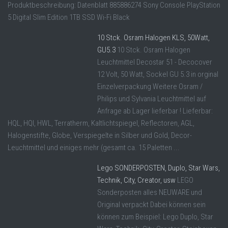
Produktbeschreibung: Datenblatt 885886274 Sony Console PlayStation
5 Digital Slim Edition 1TB SSD Wi-Fi Black
10 Stck. Osram Halogen KLS, 50Watt,
GU5.3
10 Stck. Osram Halogen
Leuchtmittel Decostar 51 - Decocover
12 Volt, 50 Watt, Sockel GU 5.3 in orginal
Einzelverpackung Weitere Osram /
Philips und Sylvania Leuchtmittel auf
Anfrage ab Lager lieferbar ! Lieferbar:
HQL, HQI, HWL, Terratherm, Kaltlichtspiegel, Reflectoren, AGL,
Halogenstifte, Globe, Verspiegelte in Silber und Gold, Decor-
Leuchtmittel und einiges mehr (gesamt ca. 15 Paletten ...
Lego SONDERPOSTEN, Duplo, Star Wars,
Technik, City, Creator, usw
LEGO
Sonderposten alles NEUWARE und
Original verpackt Dabei können sein
können zum Beispiel: Lego Duplo, Star