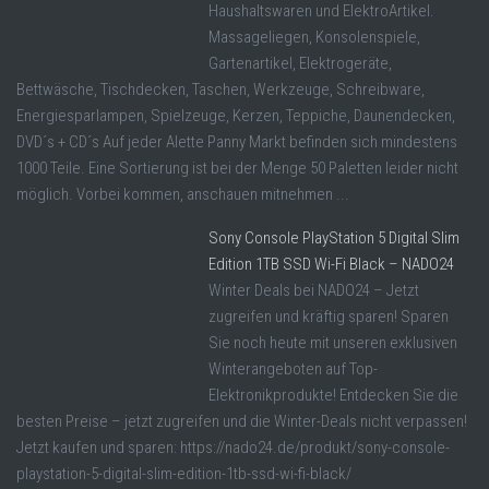
Haushaltswaren und ElektroArtikel.
Massageliegen, Konsolenspiele,
Gartenartikel, Elektrogeräte,
Bettwäsche, Tischdecken, Taschen, Werkzeuge, Schreibware,
Energiesparlampen, Spielzeuge, Kerzen, Teppiche, Daunendecken,
DVD´s + CD´s Auf jeder Alette Panny Markt befinden sich mindestens
1000 Teile. Eine Sortierung ist bei der Menge 50 Paletten leider nicht
möglich. Vorbei kommen, anschauen mitnehmen ...
Sony Console PlayStation 5 Digital Slim
Edition 1TB SSD Wi-Fi Black – NADO24
Winter Deals bei NADO24 – Jetzt
zugreifen und kräftig sparen! Sparen
Sie noch heute mit unseren exklusiven
Winterangeboten auf Top-
Elektronikprodukte! Entdecken Sie die
besten Preise – jetzt zugreifen und die Winter-Deals nicht verpassen!
Jetzt kaufen und sparen: https://nado24.de/produkt/sony-console-
playstation-5-digital-slim-edition-1tb-ssd-wi-fi-black/