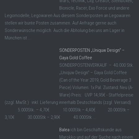
Wars, Technik, City, Creator, Steinboxen,
Bionicle, Racer, Exo Force und andere
Legomodelle, Legowaren Aus diesem Sonderposten an Legowaren
stellen wir bunte Posten zusammen. Auf Anfrage gerne auch
Sonderwünsche möglich. Auch die Abholung bei uns am Lager in
München ist ...
SONDERPOSTEN „Uniquw Design“ –
Gaya Gold Coffee
SONDERPOSTENVERKAUF – 40.000 Stk.
„Uniquw Design“ – Gaya Gold Coffee
(Can of the Year 2019, Gold Beverage 3
Piece) Volumen: 1x Pal. Zustand: Neu (A-
Ware) Preis: UVP 14,95€ - Staffelpreise
(zzgl. MwSt.) inkl. Lieferung innerhalb Deutschlands (zzgl. Versand)
5.000Stk. – 4,70€ 10.000Stk – 4,40€ 20.000Stk –
3,10€ 30.000Stk – 2,90€ 40.000Stk ...
Balea
ich bin Geschäftskunde aus
Marokko und auf der Suche nach einem