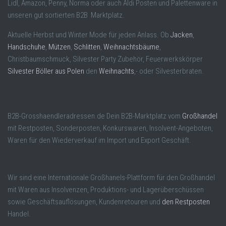
Lidl, Amazon, Penny, Norma oder auch Aldi Posten und Palettenware in
unseren gut sortierten B2B Marktplatz.
Aktuelle Herbst und Winter Mode für jeden Anlass. Ob
Jacken
,
Handschuhe
,
Mützen
,
Schlitten
,
Weihnachtsbäume
,
Christbaumschmuck, Silvester Party Zubehör, Feuerwerkskörper
Silvester Böller aus Polen
den
Weihnachts
,- oder Silvesterbraten.
B2B-Grosshaendleradressen.de Dein B2B-Marktplatz vom
Großhandel
mit Restposten, Sonderposten, Konkurswaren, Insolvent-Angeboten,
Waren für den Wiederverkauf im Import und Export Geschäft.
Wir sind eine Internationale Großhanels-Plattform für den Großhandel
mit Waren aus Insolvenzen, Produktions- und Lagerüberschüssen
sowie Geschäftsauflösungen, Kundenretouren und
den Restposten
Handel.