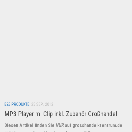
Lebensmittel & Getränke
Multimedia & Elektro
Münzen
Spielzeug & Games
Schuhe & Accessoires
Sport & Freizeit
Uhren & Schmuck
Wohnen & Einrichten
Restposten-Angebote
Restposten für Privatpersonen
B2B PRODUKTE
eBay Restposten kaufen
25 SEP., 2012
MP3 Player m. Clip inkl. Zubehör Großhandel
Sonderposten-Angebote
Saison & Eventprodkte
Diesen Artikel finden Sie
NUR
auf grosshandel-zentrum.de