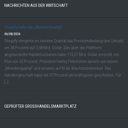
NACHRICHTEN AUS DER WIRTSCHAFT
Shopify hatte ein „Monsterquartal“
06/08/2026
Shopify steigerte im zweiten Quartal laut Pressemitteilung den Umsatz
um 34 Prozent auf 3,58 Mrd. Dollar. Das über die Plattform
abgewickelte Handelsvolumen habe 115,57 Mrd. Dollar erreicht, ein
Plus von 32 Prozent. Präsident Harley Finkelstein sprach von einem
„Monsterquartal“ und verwies auf KI als Wachstumstreiber. Das
Händlergeschäft habe mit 37 Prozent am kräftigsten geschoben. Für
[…]
GEPRÜFTER GROSSHANDELSMARKTPLATZ