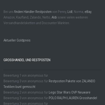
Bei uns
finden Händler Restposten
von Penny,
Lidl
, Norma,
eBay
,
Amazon, Kaufland, Zalando, Netto,
Aldi
sowie vielen weiteren
Versandhandelsketten und Discounter Märkten.
Aktueller Goldpreis
GROSSHANDEL UND RESTPOSTEN
Bewertung
1
von
anonymous
für
Bewertung
3
von
anonymous
für
Restposten Pakete von ZALANDO
Textilien bunt gemischt
Bewertung
2
von
anonymous
für
Lego Star Wars OVP Neuware
Bewertung
3
von
anonymous
für
POLO RALPH LAUREN Grosshandel
Bewertung
3
von
anonymous
für