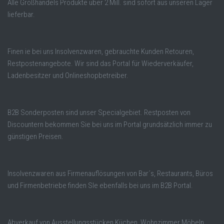
Alle Großhandels Produkte über 2 Mill. sind sofort aus unseren Lager
lieferbar.
Finen ie bei uns Insolvenzwaren, gebrauchte Kunden Retouren,
Restpostenangebote. Wir sind das Portal für Wiederverkäufer,
Ladenbesitzer und Onlineshopbetreiber.
B2B Sonderposten sind unser Specialgebiet. Restposten von
Discountern bekommen Sie bei uns im Portal grundsätzlich immer zu
günstigen Preisen.
Insolvenzwaren aus Firmenauflösungen von Bar´s, Restaurants, Büros
und Firmenbetriebe finden SIe ebenfalls bei uns im B2B Portal.
Abverkauf von Ausstellungsstücken Küchen, Wohnzimmer Möbeln,