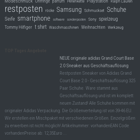
Modeschmuck
Playstation
Ohrringe
parfüm
Perlenkette
Ralph Lauren
restposten
Samsung
Schuhe
röcke
Schmuckset
smartphone
Seife
spielzeug
Sony
software
sonderposten
t shirt
Tommy Hilfiger
Weihnachten
Waschmaschinen
Werkzeug
TOP Tages Angebote
NEUE originale adidas Grand Court Base
2.0 Sneaker aus Geschäftsauflösung
Restposten Sneaker von Adidas Grand
Court Base 2.0 - Geschäftsauflösung 325
Paar Schuhe. Ware stammt aus
Geschäftsauflösung und ist im komplett
neuen Zustand! Alle Schuhe kommen mit
originaler Adidas Verpackung. Die Größenverteilung ist von 39-46 EU.
Wir erstellen ein Mischpaket mit verschiedenen Größen. Einzelgrößen
zu erwerben ist nicht möglich! Artikelnummer: vorhandenEAN Code
vorhandenPreise ab: 12,35Euro ...