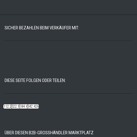
SICHER BEZAHLEN BEIM VERKÄUFER MIT:
DIESE SEITE FOLGEN ODER TEILEN:
112.22k
522.14k
184.48k
342.42k
ÜBER DIESEN B2B-GROSSHÄNDLER MARKTPLATZ