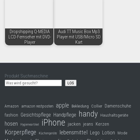
Dropshipping Q-MEDIA
Audi TT Music Box Mp3
LCD-Fernseher mit DVD-
Player mit USB/Micro SD
Player
Kart
Produkt Suchmaschine
LOS
apple
Damenschuhe
Collier
Amazon
amazon restposten
Bekleidung
handy
Gesichtspflege
Handpflege
fashion
Haushaltsgeräte
iPhone
hosen
jacken
jeans
Kerzen
Hygieneartikel
Körperpflege
lebensmittel
Lego
Lotion
Mode
Küchengeräte