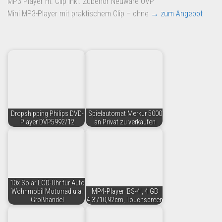
MP3 Player m. Clip inkl. Zubehör Neuware OVP
Dropshipping-Produkte
Mini MP3-Player mit praktischem Clip – ohne
→ zum Angebot
B2B Produkte
Grosshandel
Amazon
Aldi
Lidl
Kostenlos verkaufen
Dropshipping Philips DVD-
Spielautomat Merkur 5000
Player DVP5992/12
an Privat zu verkaufen
Anmelden
Kostenlos Registrieren
Newsletter
10x Solar LCD-Uhr für Auto
Wohnmobil Motorrad u.a.
MP4-Player 'BS-4', 4 GB
Großhandel
4,3'/10,92cm, Touchscreen