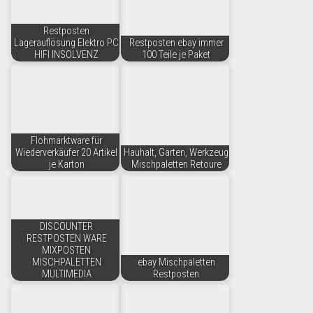
Restposten
Lagerauflösung Elektro PC
Restposten ebay immer
HIFI INSOLVENZ
100 Teile je Paket
Flohmarktware für
Wiederverkäufer 20 Artikel
Hauhalt, Garten, Werkzeug
je Karton
Mischpaletten Retoure
DISCOUNTER
RESTPOSTEN WARE
MIXPOSTEN
MISCHPALETTEN
ebay Mischpaletten
MULTIMEDIA
Restposten