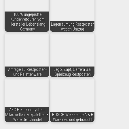
100 % ungeprüfte
Kundenretouren vom
Hersteller Lebenslang
Lagerräumung Restposten
Germany
wegen Umzug
Anfrage zu Restposten-
Lego, Zapf, Carrera u.a.
und Palettenware
Spielzeug Restposten
AEG Heimkinosystem,
Mikrowellen, Mixpaletten B-
BOSCH Werkzeuge A & B
Ware Großhandel
Ware neu und gebraucht