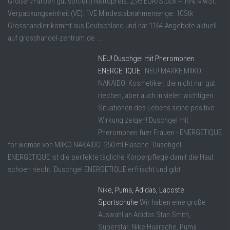
Größen/Farben gut sortiert) Nettopreis: 2,95 EUR/Stück + 19% MwSt.
Verpackungseinheit (VE): 1VE Mindestabnahmemenge: 10Stk
Grosshändler kommt aus Deutschland und hat 1164 Angebote aktuell
auf grosshandel-zentrum.de ...
NEU! Duschgel mit Pheromonen
ENERGETIQUE
NEU! MARKE MIIKO
NAKAIDO! Kosmetiker, die nicht nur gut
riechen, aber auch in vielen wichtigen
Situationen des Lebens seine positive
Wirkung zeigen! Duschgel mit
Pheromonen fuer Frauen - ENERGETIQUE
for woman von MIIKO NAKAIDO. 250 ml Flasche. Duschgel
ENERGETIQUE ist die perfekte tägliche Körperpflege damit die Haut
schoen riecht. Duschgel ENERGETIQUE erfrischt und gibt ...
Nike, Puma, Adidas, Lacoste
Sportschuhe
Wir haben eine große
Auswahl an Adidas Stan Smith,
Superstar, Nike Huarache, Puma