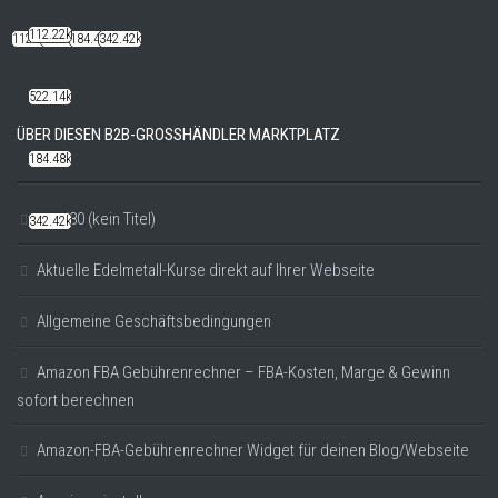
112.22k
112.22k
522.14k
184.48k
342.42k
522.14k
ÜBER DIESEN B2B-GROSSHÄNDLER MARKTPLATZ
184.48k
#20780 (kein Titel)
342.42k
Aktuelle Edelmetall-Kurse direkt auf Ihrer Webseite
Allgemeine Geschäftsbedingungen
Amazon FBA Gebührenrechner – FBA-Kosten, Marge & Gewinn
sofort berechnen
Amazon-FBA-Gebührenrechner Widget für deinen Blog/Webseite