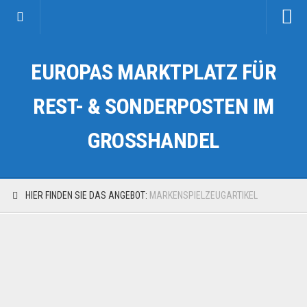
Startseite
EUROPAS MARKTPLATZ FÜR
Kategorien
Auto & Motorrad
REST- & SONDERPOSTEN IM
Drogerie & Tierbedarf
GROSSHANDEL
Fahrzeuge & Transport
Fashion & Mode
Garten & Werkzeug
HIER FINDEN SIE DAS ANGEBOT:
MARKENSPIELZEUGARTIKEL
Geschäft, Büro & Schreibwaren
Geschenkartikel
Haushaltswaren
Handy und Smartphone
Kosmetik & Pflege