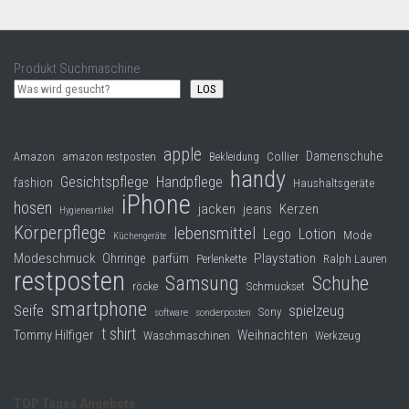
Produkt Suchmaschine
LOS
apple
Damenschuhe
Collier
Amazon
amazon restposten
Bekleidung
handy
Gesichtspflege
Handpflege
fashion
Haushaltsgeräte
iPhone
hosen
jacken
jeans
Kerzen
Hygieneartikel
Körperpflege
lebensmittel
Lego
Lotion
Mode
Küchengeräte
Modeschmuck
Playstation
Ohrringe
parfüm
Perlenkette
Ralph Lauren
restposten
Samsung
Schuhe
röcke
Schmuckset
smartphone
Seife
spielzeug
Sony
software
sonderposten
t shirt
Tommy Hilfiger
Weihnachten
Waschmaschinen
Werkzeug
TOP Tages Angebote