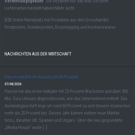
Vermittlungsgebühr
. Sie bezahlen nur das was Sie beim
Lieferranten bestellt haben! Mehr nicht.
B2B Online Marktplatz mit Produkten aus den Grosshandel,
Restposten, Sonderposten, Dropshipping und Insolvenzwaren.
NACHRICHTEN AUS DER WIRTSCHAFT
Flaconi wächst im Ausland um 60 Prozent
07/08/2026
Flaconi hat das erste Halbjahr mit 23 Prozent Wachstum und über 300
Mio. Euro Umsatz abgeschlossen, wie das Unternehmen mitteilt. Das
Auslandsgeschäft lege um rund 60 Prozent zu und steuere inzwischen
mehr als 20 Prozent bei. Dieses Jahr kämen sieben neue Märkte
hinzu, darunter UK, Spanien und Ungarn. Über die neu gegründete
„Media House“ wolle […]