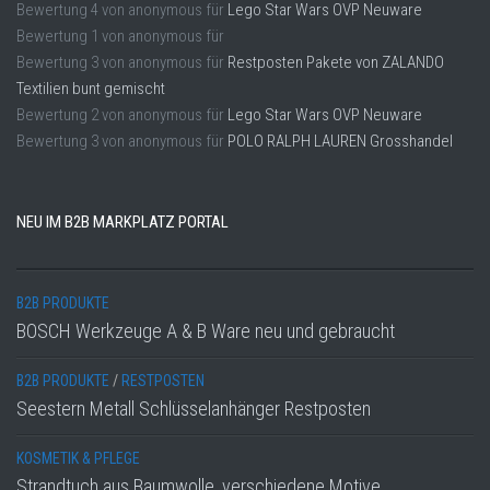
Bewertung
4
von
anonymous
für
Lego Star Wars OVP Neuware
Bewertung
1
von
anonymous
für
Bewertung
3
von
anonymous
für
Restposten Pakete von ZALANDO
Textilien bunt gemischt
Bewertung
2
von
anonymous
für
Lego Star Wars OVP Neuware
Bewertung
3
von
anonymous
für
POLO RALPH LAUREN Grosshandel
NEU IM B2B MARKPLATZ PORTAL
B2B PRODUKTE
BOSCH Werkzeuge A & B Ware neu und gebraucht
B2B PRODUKTE
/
RESTPOSTEN
Seestern Metall Schlüsselanhänger Restposten
KOSMETIK & PFLEGE
Strandtuch aus Baumwolle, verschiedene Motive