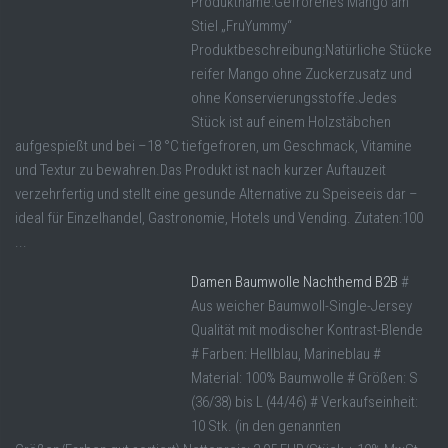
Produktname:Gefrorenes Mango am
Stiel „FruYummy“
Produktbeschreibung:Natürliche Stücke
reifer Mango ohne Zuckerzusatz und
ohne Konservierungsstoffe.Jedes
Stück ist auf einem Holzstäbchen
aufgespießt und bei –18 °C tiefgefroren, um Geschmack, Vitamine
und Textur zu bewahren.Das Produkt ist nach kurzer Auftauzeit
verzehrfertig und stellt eine gesunde Alternative zu Speiseeis dar –
ideal für Einzelhandel, Gastronomie, Hotels und Vending. Zutaten:100
...
Damen Baumwolle Nachthemd B2B
#
Aus weicher Baumwoll-Single-Jersey
Qualität mit modischer Kontrast-Blende
# Farben: Hellblau, Marineblau #
Material: 100% Baumwolle # Größen: S
(36/38) bis L (44/46) # Verkaufseinheit:
10 Stk. (in den genannten