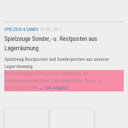
Dropshipping-Produkte
B2B Produkte
Grosshandel
SPIELZEUG & GAMES
30 OKT., 2019
Amazon
Spielzeuge Sonder,- u. Restposten aus
Aldi
Lagerräumung
Lidl
Spielzeug Restposten und Sonderposten aus unserer
Kostenlos verkaufen
Lagerräumung
Anmelden
Der Inhalt eignet sich für Ihren Onlineshop, die
Sonderpostenecke Ihres Ladengeschäftes, für An- &
Kostenlos Registrieren
Verkaufgeschäfte
→ zum Angebot
Newsletter