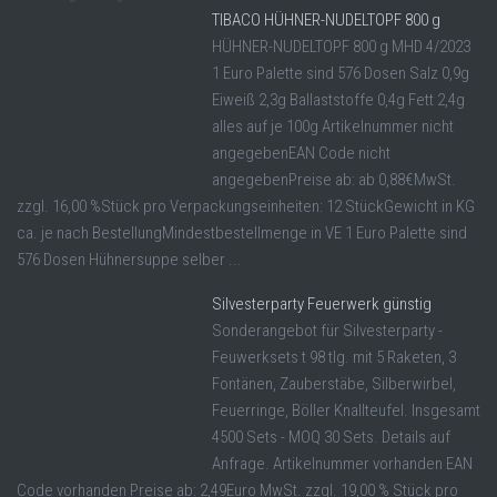
TIBACO HÜHNER-NUDELTOPF 800 g
HÜHNER-NUDELTOPF 800 g MHD 4/2023
1 Euro Palette sind 576 Dosen Salz 0,9g
Eiweiß 2,3g Ballaststoffe 0,4g Fett 2,4g
alles auf je 100g Artikelnummer nicht
angegebenEAN Code nicht
angegebenPreise ab: ab 0,88€MwSt.
zzgl. 16,00 %Stück pro Verpackungseinheiten: 12 StückGewicht in KG
ca. je nach BestellungMindestbestellmenge in VE 1 Euro Palette sind
576 Dosen Hühnersuppe selber ...
Silvesterparty Feuerwerk günstig
Sonderangebot für Silvesterparty -
Feuwerksets t 98 tlg. mit 5 Raketen, 3
Fontänen, Zauberstäbe, Silberwirbel,
Feuerringe, Böller Knallteufel. Insgesamt
4500 Sets - MOQ 30 Sets. Details auf
Anfrage. Artikelnummer vorhanden EAN
Code vorhanden Preise ab: 2,49Euro MwSt. zzgl. 19,00 % Stück pro