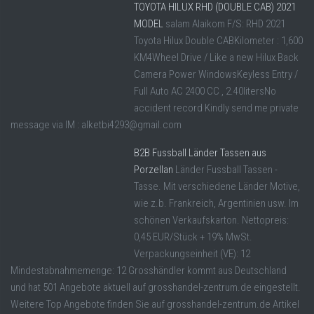
TOYOTA HILUX RHD (DOUBLE CAB) 2021
MODEL
salam Alaikom F/S: RHD 2021
Toyota Hilux Double CABKilometer : 1,600
KM4Wheel Drive / Like a new Hilux Back
Camera Power WindowsKeyless Entry /
Full Auto AC 2400 CC , 2.40litersNo
accident record Kindly send me private
message via IM : alketbi4293@gmail.com
B2B Fussball Länder Tassen aus
Porzellan
Länder Fussball Tassen -
Tasse. Mit verschiedene Länder Motive,
wie z.b. Frankreich, Argentinien usw. Im
schönen Verkaufskarton. Nettopreis:
0,45 EUR/Stück + 19% MwSt.
Verpackungseinheit (VE): 12
Mindestabnahmemenge: 12 Grosshändler kommt aus Deutschland
und hat 501 Angebote aktuell auf grosshandel-zentrum.de eingestellt.
Weitere Top Angebote finden Sie auf grosshandel-zentrum.de Artikel