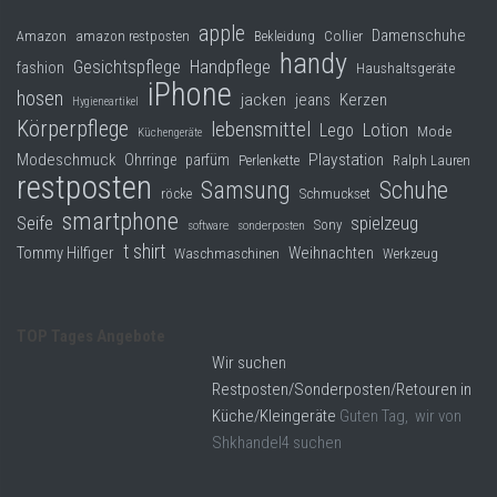
apple
Damenschuhe
Collier
Amazon
amazon restposten
Bekleidung
handy
Gesichtspflege
Handpflege
fashion
Haushaltsgeräte
iPhone
hosen
jacken
jeans
Kerzen
Hygieneartikel
Körperpflege
lebensmittel
Lego
Lotion
Mode
Küchengeräte
Modeschmuck
Playstation
Ohrringe
parfüm
Perlenkette
Ralph Lauren
restposten
Samsung
Schuhe
röcke
Schmuckset
smartphone
Seife
spielzeug
Sony
software
sonderposten
t shirt
Tommy Hilfiger
Weihnachten
Waschmaschinen
Werkzeug
TOP Tages Angebote
Wir suchen
Restposten/Sonderposten/Retouren in
Küche/Kleingeräte
Guten Tag, wir von
Shkhandel4 suchen