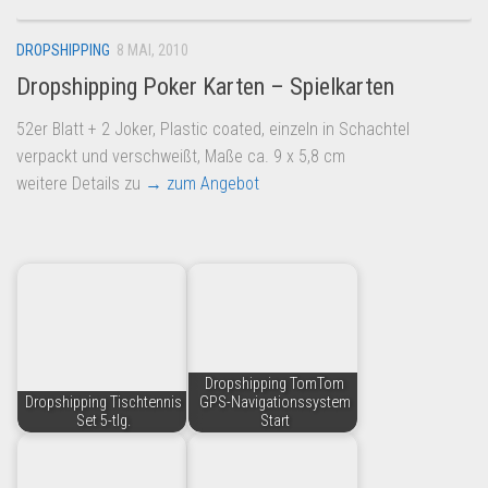
DROPSHIPPING
8 MAI, 2010
Dropshipping Poker Karten – Spielkarten
52er Blatt + 2 Joker, Plastic coated, einzeln in Schachtel
verpackt und verschweißt, Maße ca. 9 x 5,8 cm
weitere Details zu
→ zum Angebot
Dropshipping TomTom
Dropshipping Tischtennis
GPS-Navigationssystem
Set 5-tlg.
Start