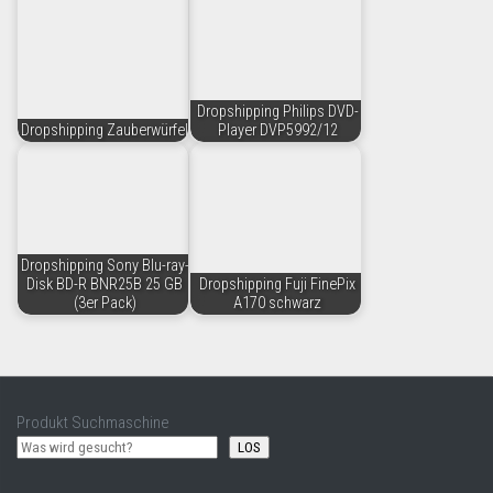
Dropshipping Philips DVD-
Dropshipping Zauberwürfel
Player DVP5992/12
Dropshipping Sony Blu-ray-
Disk BD-R BNR25B 25 GB
Dropshipping Fuji FinePix
(3er Pack)
A170 schwarz
Produkt Suchmaschine
LOS