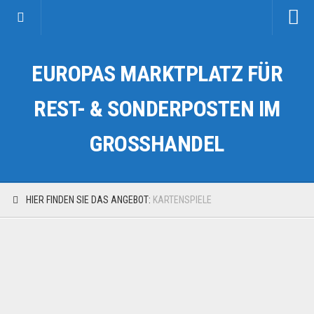
Startseite
EUROPAS MARKTPLATZ FÜR
Kategorien
Auto & Motorrad
REST- & SONDERPOSTEN IM
Drogerie & Tierbedarf
GROSSHANDEL
Fahrzeuge & Transport
Fashion & Mode
Garten & Werkzeug
HIER FINDEN SIE DAS ANGEBOT:
KARTENSPIELE
Geschäft, Büro & Schreibwaren
Geschenkartikel
Haushaltswaren
Handy und Smartphone
Kosmetik & Pflege