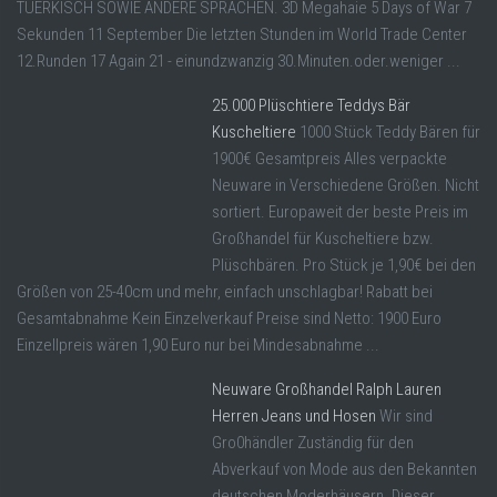
TUERKISCH SOWIE ANDERE SPRACHEN. 3D Megahaie 5 Days of War 7
Sekunden 11 September Die letzten Stunden im World Trade Center
12.Runden 17 Again 21 - einundzwanzig 30.Minuten.oder.weniger ...
25.000 Plüschtiere Teddys Bär
Kuscheltiere
1000 Stück Teddy Bären für
1900€ Gesamtpreis Alles verpackte
Neuware in Verschiedene Größen. Nicht
sortiert. Europaweit der beste Preis im
Großhandel für Kuscheltiere bzw.
Plüschbären. Pro Stück je 1,90€ bei den
Größen von 25-40cm und mehr, einfach unschlagbar! Rabatt bei
Gesamtabnahme Kein Einzelverkauf Preise sind Netto: 1900 Euro
Einzellpreis wären 1,90 Euro nur bei Mindesabnahme ...
Neuware Großhandel Ralph Lauren
Herren Jeans und Hosen
Wir sind
Gro0händler Zuständig für den
Abverkauf von Mode aus den Bekannten
deutschen Moderhäusern. Dieser