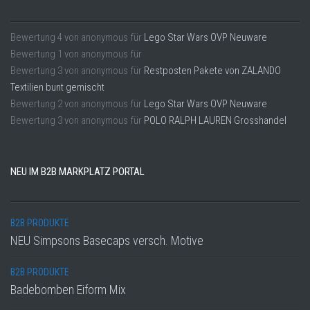
Bewertung
4
von
anonymous
für
Lego Star Wars OVP Neuware
Bewertung
1
von
anonymous
für
Bewertung
3
von
anonymous
für
Restposten Pakete von ZALANDO
Textilien bunt gemischt
Bewertung
2
von
anonymous
für
Lego Star Wars OVP Neuware
Bewertung
3
von
anonymous
für
POLO RALPH LAUREN Grosshandel
NEU IM B2B MARKPLATZ PORTAL
B2B PRODUKTE
NEU Simpsons Basecaps versch. Motive
B2B PRODUKTE
Badebomben Eiform Mix