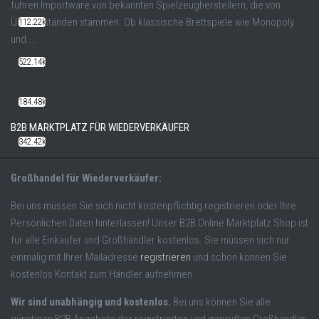
führen Importware von bekannten Spielzeugherstellern, die von
Überbeständen stammen. Ob klassische Brettspiele wie Monopoly
112.22k
und ...
522.14k
184.48k
B2B MARKTPLATZ FÜR WIEDERVERKÄUFER
342.42k
Großhandel für Wiederverkäufer:
Bei uns müssen Sie sich nicht kostenpflichtig registrieren oder Ihre
Persönlichen Daten hinterlassen! Unser B2B Online Marktplatz Shop ist
für alle Einkäufer und Großhändler kostenlos. Sie müssen sich nur
einmalig mit Ihrer Mailadresse
registrieren
und schon können Sie
kostenlos Kontakt zum Händler aufnehmen.
Wir sind unabhängig und kostenlos.
Bei uns können Sie alle
günstigen B2B Angebote der registrierten und geprüften Großhändler