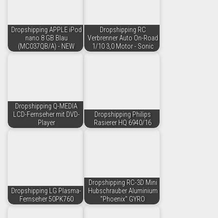
Dropshipping APPLE iPod
Dropshipping RC
nano 8 GB Blau
Verbrenner Auto On-Road
(MC037QB/A) - NEW
1/10 3,0 Motor - Sonic
Dropshipping Q-MEDIA
LCD-Fernseher mit DVD-
Dropshipping Philips
Player
Rasierer HQ 6940/16
Dropshipping RC-3D Mini
Dropshipping LG Plasma-
Hubschrauber Aluminium
Fernseher 50PK760
"Phoenix" GYRO