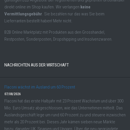
direkt online im Shop kaufen. Wir verlangen
keine
Vermittlungsgebühr
. Sie bezahlen nur das was Sie beim
Lieferranten bestellt haben! Mehr nicht.
B2B Online Marktplatz mit Produkten aus den Grosshandel,
Restposten, Sonderposten, Dropshipping und Insolvenzwaren.
NACHRICHTEN AUS DER WIRTSCHAFT
Flaconi wächst im Ausland um 60 Prozent
07/08/2026
Flaconi hat das erste Halbjahr mit 23 Prozent Wachstum und über 300
Mio. Euro Umsatz abgeschlossen, wie das Unternehmen mitteilt. Das
Auslandsgeschäft lege um rund 60 Prozent zu und steuere inzwischen
mehr als 20 Prozent bei. Dieses Jahr kämen sieben neue Märkte
hinzu, darunter UK, Spanien und Ungarn. Über die neu gegründete