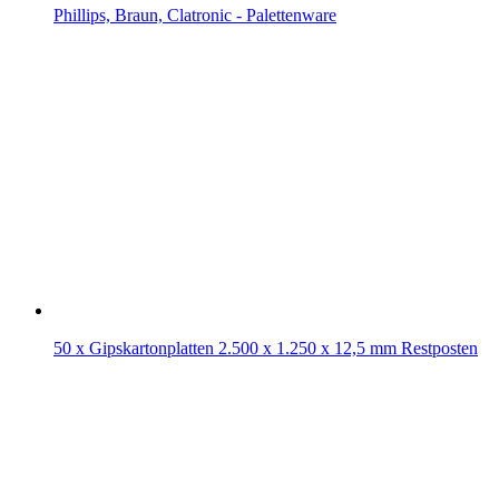
Phillips, Braun, Clatronic - Palettenware
50 x Gipskartonplatten 2.500 x 1.250 x 12,5 mm Restposten