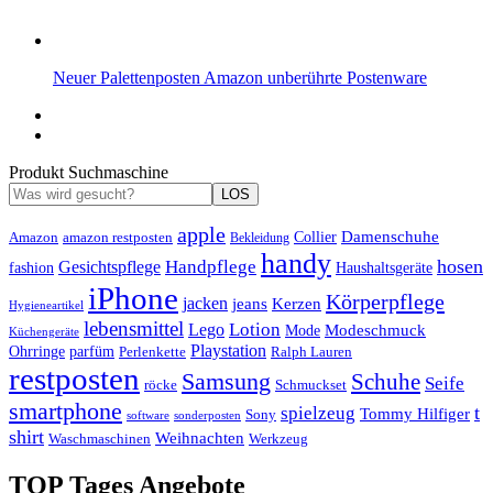
Neuer Palettenposten Amazon unberührte Postenware
Produkt Suchmaschine
LOS
apple
Damenschuhe
Amazon
Collier
amazon restposten
Bekleidung
handy
hosen
Handpflege
Gesichtspflege
fashion
Haushaltsgeräte
iPhone
Körperpflege
jacken
Kerzen
jeans
Hygieneartikel
lebensmittel
Lotion
Lego
Modeschmuck
Mode
Küchengeräte
Playstation
Ohrringe
parfüm
Perlenkette
Ralph Lauren
restposten
Samsung
Schuhe
Seife
röcke
Schmuckset
smartphone
t
spielzeug
Tommy Hilfiger
Sony
software
sonderposten
shirt
Weihnachten
Waschmaschinen
Werkzeug
TOP Tages Angebote