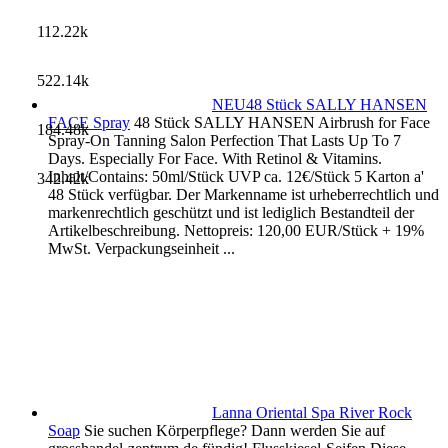
112.22k
522.14k
NEU48 Stück SALLY HANSEN
FACE Spray
48 Stück SALLY HANSEN Airbrush for Face
184.48k
Spray-On Tanning Salon Perfection That Lasts Up To 7
Days. Especially For Face. With Retinol & Vitamins.
Inhalt/Contains: 50ml/Stück UVP ca. 12€/Stück 5 Karton a'
342.42k
48 Stück verfügbar. Der Markenname ist urheberrechtlich und
markenrechtlich geschützt und ist lediglich Bestandteil der
Artikelbeschreibung. Nettopreis: 120,00 EUR/Stück + 19%
MwSt. Verpackungseinheit ...
Lanna Oriental Spa River Rock
Soap
Sie suchen Körperpflege? Dann werden Sie auf