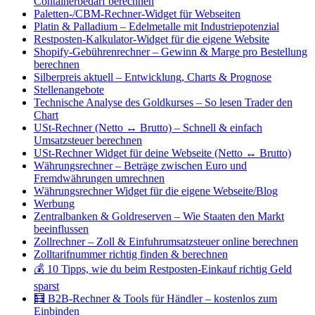
Containerbedarf berechnen
Paletten-/CBM-Rechner-Widget für Webseiten
Platin & Palladium – Edelmetalle mit Industriepotenzial
Restposten-Kalkulator-Widget für die eigene Website
Shopify-Gebührenrechner – Gewinn & Marge pro Bestellung
berechnen
Silberpreis aktuell – Entwicklung, Charts & Prognose
Stellenangebote
Technische Analyse des Goldkurses – So lesen Trader den
Chart
USt-Rechner (Netto ↔ Brutto) – Schnell & einfach
Umsatzsteuer berechnen
USt-Rechner Widget für deine Webseite (Netto ↔ Brutto)
Währungsrechner – Beträge zwischen Euro und
Fremdwährungen umrechnen
Währungsrechner Widget für die eigene Webseite/Blog
Werbung
Zentralbanken & Goldreserven – Wie Staaten den Markt
beeinflussen
Zollrechner – Zoll & Einfuhrumsatzsteuer online berechnen
Zolltarifnummer richtig finden & berechnen
💰 10 Tipps, wie du beim Restposten-Einkauf richtig Geld
sparst
🧮 B2B-Rechner & Tools für Händler – kostenlos zum
Einbinden