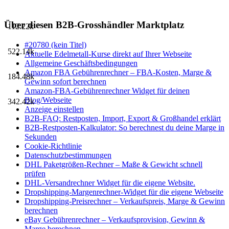
Über diesen B2B-Grosshändler Marktplatz
112.22k
#20780 (kein Titel)
522.14k
Aktuelle Edelmetall-Kurse direkt auf Ihrer Webseite
Allgemeine Geschäftsbedingungen
Amazon FBA Gebührenrechner – FBA-Kosten, Marge &
184.48k
Gewinn sofort berechnen
Amazon-FBA-Gebührenrechner Widget für deinen
Blog/Webseite
342.42k
Anzeige einstellen
B2B-FAQ: Restposten, Import, Export & Großhandel erklärt
B2B-Restposten-Kalkulator: So berechnest du deine Marge in
Sekunden
Cookie-Richtlinie
Datenschutzbestimmungen
DHL Paketgrößen-Rechner – Maße & Gewicht schnell
prüfen
DHL-Versandrechner Widget für die eigene Website.
Dropshipping-Margenrechner-Widget für die eigene Webseite
Dropshipping-Preisrechner – Verkaufspreis, Marge & Gewinn
berechnen
eBay Gebührenrechner – Verkaufsprovision, Gewinn &
Marge berechnen