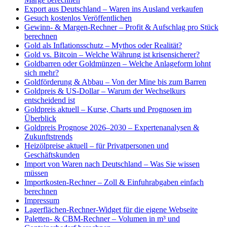
Export aus Deutschland – Waren ins Ausland verkaufen
Gesuch kostenlos Veröffentlichen
Gewinn- & Margen-Rechner – Profit & Aufschlag pro Stück
berechnen
Gold als Inflationsschutz – Mythos oder Realität?
Gold vs. Bitcoin – Welche Währung ist krisensicherer?
Goldbarren oder Goldmünzen – Welche Anlageform lohnt
sich mehr?
Goldförderung & Abbau – Von der Mine bis zum Barren
Goldpreis & US-Dollar – Warum der Wechselkurs
entscheidend ist
Goldpreis aktuell – Kurse, Charts und Prognosen im
Überblick
Goldpreis Prognose 2026–2030 – Expertenanalysen &
Zukunftstrends
Heizölpreise aktuell – für Privatpersonen und
Geschäftskunden
Import von Waren nach Deutschland – Was Sie wissen
müssen
Importkosten-Rechner – Zoll & Einfuhrabgaben einfach
berechnen
Impressum
Lagerflächen-Rechner-Widget für die eigene Webseite
Paletten- & CBM-Rechner – Volumen in m³ und