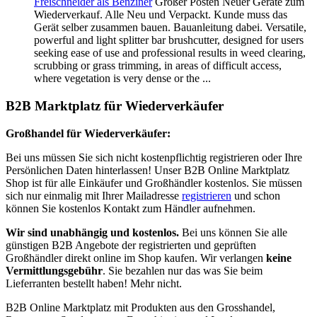
Freischneider als Benziner
Großer Posten Neuer Geräte zum
Wiederverkauf. Alle Neu und Verpackt. Kunde muss das
Gerät selber zusammen bauen. Bauanleitung dabei. Versatile,
powerful and light splitter bar brushcutter, designed for users
seeking ease of use and professional results in weed clearing,
scrubbing or grass trimming, in areas of difficult access,
where vegetation is very dense or the ...
B2B Marktplatz für Wiederverkäufer
Großhandel für Wiederverkäufer:
Bei uns müssen Sie sich nicht kostenpflichtig registrieren oder Ihre
Persönlichen Daten hinterlassen! Unser B2B Online Marktplatz
Shop ist für alle Einkäufer und Großhändler kostenlos. Sie müssen
sich nur einmalig mit Ihrer Mailadresse
registrieren
und schon
können Sie kostenlos Kontakt zum Händler aufnehmen.
Wir sind unabhängig und kostenlos.
Bei uns können Sie alle
günstigen B2B Angebote der registrierten und geprüften
Großhändler direkt online im Shop kaufen. Wir verlangen
keine
Vermittlungsgebühr
. Sie bezahlen nur das was Sie beim
Lieferranten bestellt haben! Mehr nicht.
B2B Online Marktplatz mit Produkten aus den Grosshandel,