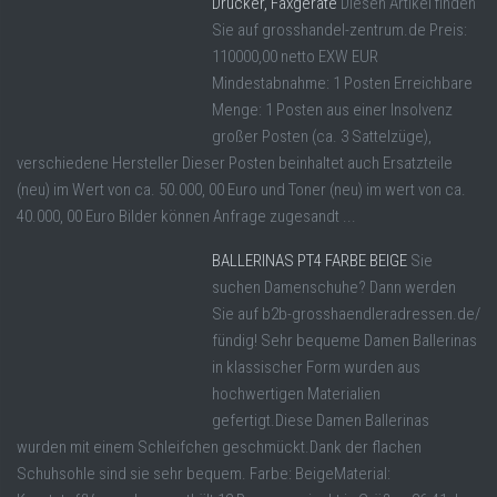
Drucker, Faxgeräte
Diesen Artikel finden
Sie auf grosshandel-zentrum.de Preis:
110000,00 netto EXW EUR
Mindestabnahme: 1 Posten Erreichbare
Menge: 1 Posten aus einer Insolvenz
großer Posten (ca. 3 Sattelzüge),
verschiedene Hersteller Dieser Posten beinhaltet auch Ersatzteile
(neu) im Wert von ca. 50.000, 00 Euro und Toner (neu) im wert von ca.
40.000, 00 Euro Bilder können Anfrage zugesandt ...
BALLERINAS PT4 FARBE BEIGE
Sie
suchen Damenschuhe? Dann werden
Sie auf b2b-grosshaendleradressen.de/
fündig! Sehr bequeme Damen Ballerinas
in klassischer Form wurden aus
hochwertigen Materialien
gefertigt.Diese Damen Ballerinas
wurden mit einem Schleifchen geschmückt.Dank der flachen
Schuhsohle sind sie sehr bequem. Farbe: BeigeMaterial: