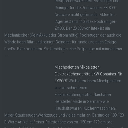
Restpostenware Intex Poolsauger und
Reiniger für die Poolwänder ZX 300.
Neuware nicht gebruacht. Aktueller
lAgerbestand 145 Intex Poolreiniger
ZX300 Der ZX300 von Intex ist ein
Mechanischer (Kein Akku oder Strom nötig) Poolsauger der auch die
Wände hoch fährt und reinigt. Geingnet für runde und auch Eckige
Pool´s. Bitte beachten: Sie benötigen eine Pollpumpe mit mindestens
...
Mischpaletten Mixpaletten
Elektroküchengeräte LKW Container für
EXPORT
Wir bieten Ihnen Mischpaletten
aus verschiedenen
Elektroküchengeräten Namhafter
Hersteller Made in Germany wie
Haushaltswaren, Küchenmaschinen,
Mixer, Staubsauger,Werkzeuge und vieles mehr an. Es sind ca.100-120
B-Ware Artikel auf einer Palettehöhe von ca. 150 cm-170 cm pro