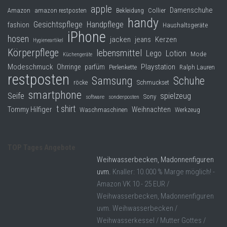
apple
Damenschuhe
Collier
Amazon
amazon restposten
Bekleidung
handy
Gesichtspflege
Handpflege
fashion
Haushaltsgeräte
iPhone
hosen
jacken
jeans
Kerzen
Hygieneartikel
Körperpflege
lebensmittel
Lego
Lotion
Mode
Küchengeräte
Modeschmuck
Playstation
Ohrringe
parfüm
Perlenkette
Ralph Lauren
restposten
Samsung
Schuhe
röcke
Schmuckset
smartphone
Seife
spielzeug
Sony
software
sonderposten
t shirt
Tommy Hilfiger
Weihnachten
Waschmaschinen
Werkzeug
TOP Tages Angebote
Weihwasserbecken, Madonnenfiguren
uvm.
Knaller: 10.000 % Marge möglich! -
Amazon VK 10 - 25 EUR /
Weihwasserbecken, Madonnenfiguren
uvm. Weihwasserbecken /
Weihwasserkessel / Mutter Gottes /