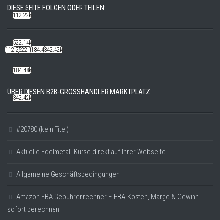
DIESE SEITE FOLGEN ODER TEILEN:
112.22k
522.14k
112.22k
522.14k
184.48k
342.42k
184.48k
ÜBER DIESEN B2B-GROSSHÄNDLER MARKTPLATZ
342.42k
#20780 (kein Titel)
Aktuelle Edelmetall-Kurse direkt auf Ihrer Webseite
Allgemeine Geschäftsbedingungen
Amazon FBA Gebührenrechner – FBA-Kosten, Marge & Gewinn
sofort berechnen