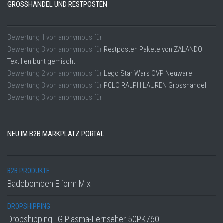
GROSSHANDEL UND RESTPOSTEN
Bewertung
1
von
anonymous
für
Bewertung
3
von
anonymous
für
Restposten Pakete von ZALANDO
Textilien bunt gemischt
Bewertung
2
von
anonymous
für
Lego Star Wars OVP Neuware
Bewertung
3
von
anonymous
für
POLO RALPH LAUREN Grosshandel
Bewertung
3
von
anonymous
für
NEU IM B2B MARKPLATZ PORTAL
B2B PRODUKTE
Badebomben Eiform Mix
DROPSHIPPING
Dropshipping LG Plasma-Fernseher 50PK760