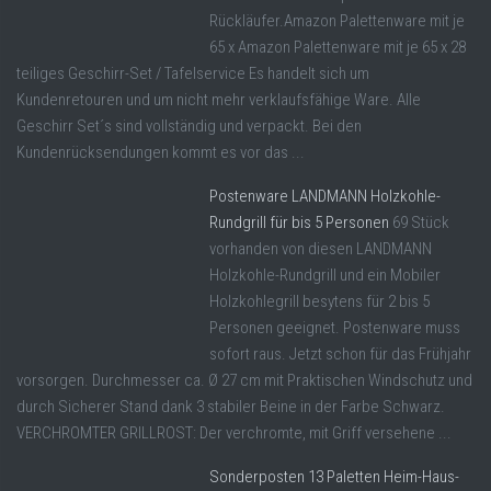
Rückläufer.Amazon Palettenware mit je
65 x Amazon Palettenware mit je 65 x 28
teiliges Geschirr-Set / Tafelservice Es handelt sich um
Kundenretouren und um nicht mehr verklaufsfähige Ware. Alle
Geschirr Set´s sind vollständig und verpackt. Bei den
Kundenrücksendungen kommt es vor das ...
Postenware LANDMANN Holzkohle-
Rundgrill für bis 5 Personen
69 Stück
vorhanden von diesen LANDMANN
Holzkohle-Rundgrill und ein Mobiler
Holzkohlegrill besytens für 2 bis 5
Personen geeignet. Postenware muss
sofort raus. Jetzt schon für das Frühjahr
vorsorgen. Durchmesser ca. Ø 27 cm mit Praktischen Windschutz und
durch Sicherer Stand dank 3 stabiler Beine in der Farbe Schwarz.
VERCHROMTER GRILLROST: Der verchromte, mit Griff versehene ...
Sonderposten 13 Paletten Heim-Haus-