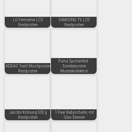
LG Fernseher LCD
SAMSUNG TV LCD
Restposten
Restposten
Puma Sportartikel -
ADIDAS Textil Mischposten
Sonderposten
Restposten
Musterkollektion
Jacobs Krönung 500 g
1 Paar Babyschuhe, mit
Restposten
Glas-Steinen