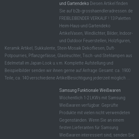
und Gartendeko
Diesen Artikel finden
Sie auf b2b-grosshaendleradressen.de
FREIBLEIBENDER VERKAUF ! 13 Paletten
Heim-Haus-und Gartendeko
ArtikelVasen, Windlichter, Bilder, Indoor-
und Outdoor Feuerstellen, Holzfiguren,
Keramik Artikel, Sukkulente, Stein-Mosaik Dekofliesen, Duft-
Potpourries, Pflanzgefässe, Glasleuchter, Tisch -und Stehlampen aus
Edelmetall im Japan-Look u.v.m. Komplette Aufstellung und
Beispielbilder senden wir ihnen gerne auf Anfrage.Gesamt: ca. 1900
Teile, ca. 140 verschiedene ArtikelBesichtigung jederzeit möglich ...
Samsung Funktionale Weißwaren
Wöchentlich 1-2 LKWs mit Samsung
Weißwaren verfügbar. Geprüfte
Produkte mit vielen nicht verwendeten
Gegenständen. Wenn Sie an einem
festen Lieferanten für Samsung
Weißwaren interessiert sind, senden Sie