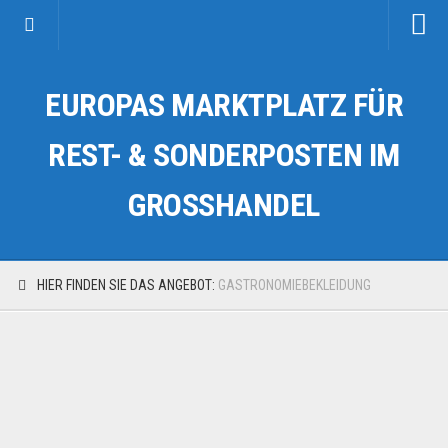
Startseite
EUROPAS MARKTPLATZ FÜR
Kategorien
Auto & Motorrad
REST- & SONDERPOSTEN IM
Drogerie & Tierbedarf
GROSSHANDEL
Fahrzeuge & Transport
Fashion & Mode
Garten & Werkzeug
HIER FINDEN SIE DAS ANGEBOT:
GASTRONOMIEBEKLEIDUNG
Geschäft, Büro & Schreibwaren
Geschenkartikel
Haushaltswaren
Handy und Smartphone
Kosmetik & Pflege