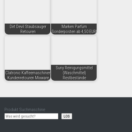
Dirt Devil Staubsauger
Marken Parfüm
Retouren
Sonderposten ab 4,50 EUR!
Suny Reinigungsmittel
Clatronic Kaffeemaschinen
(Waschmittel)
Kundenretouren Mixware
Restbestände
Produkt Suchmaschine
LOS