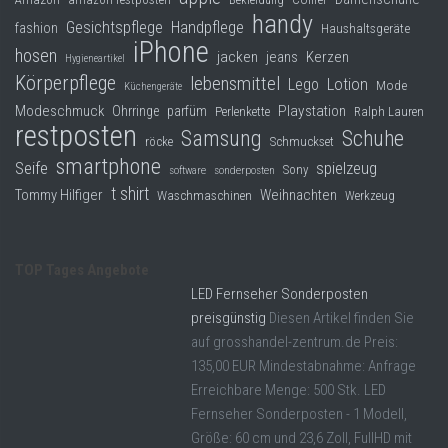
Bekleidung
handy
Gesichtspflege
Handpflege
fashion
Haushaltsgeräte
iPhone
hosen
jacken
jeans
Kerzen
Hygieneartikel
Körperpflege
lebensmittel
Lego
Lotion
Mode
Küchengeräte
Modeschmuck
Playstation
Ohrringe
parfüm
Perlenkette
Ralph Lauren
restposten
Samsung
Schuhe
röcke
Schmuckset
smartphone
Seife
spielzeug
Sony
software
sonderposten
t shirt
Tommy Hilfiger
Weihnachten
Waschmaschinen
Werkzeug
TOP Tages Angebote
LED Fernseher Sonderposten
preisgünstig
Diesen Artikel finden Sie
auf grosshandel-zentrum.de Preis:
135,00 EUR Mindestabnahme: Anfrage
Erreichbare Menge: 500 Stk. LED
Fernseher Sonderposten - 1 Modell,
Größe: 60 cm und 23,6 Zoll, FullHD mit