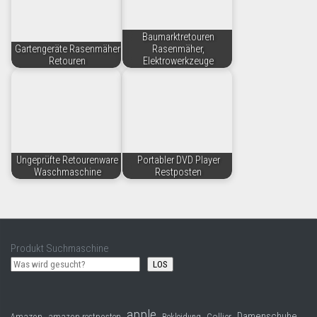
Baumarktretouren
Gartengeräte Rasenmäher
Rasenmäher,
Retouren
Elektrowerkzeuge
Ungeprüfte Retourenware
Portabler DVD Player
Waschmaschine
Restposten
Produkt Suchmaschine
LOS
apple
Damenschuhe
Collier
Amazon
amazon restposten