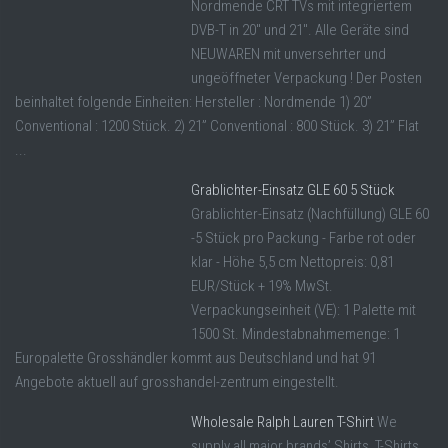
Nordmende CRT TVs mit integriertem
DVB-T in 20" und 21". Alle Geräte sind
NEUWAREN mit unversehrter und
ungeöffneter Verpackung ! Der Posten
beinhaltet folgende Einheiten: Hersteller : Nordmende 1) 20”
Conventional : 1200 Stück. 2) 21” Conventional : 800 Stück. 3) 21” Flat
...
Grablichter-Einsatz GLE 60 5 Stück
Grablichter-Einsatz (Nachfüllung) GLE 60
-5 Stück pro Packung - Farbe rot oder
klar - Höhe 5,5 cm Nettopreis: 0,81
EUR/Stück + 19% MwSt.
Verpackungseinheit (VE): 1 Palette mit
1500 St. Mindestabnahmemenge: 1
Europalette Grosshändler kommt aus Deutschland und hat 91
Angebote aktuell auf grosshandel-zentrum eingestellt.
Wholesale Ralph Lauren T-Shirt
We
supply all major brands’ Shirts, T-Shirts,