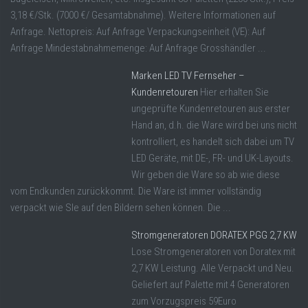
3,18 €/Stk. (7000 €/ Gesamtabnahme). Weitere Informationen auf
Anfrage. Nettopreis: Auf Anfrage Verpackungseinheit (VE): Auf
Anfrage Mindestabnahmemenge: Auf Anfrage Grosshändler ...
Marken LED TV Fernseher –
Kundenretouren
Hier erhalten Sie
ungeprüfte Kundenretouren aus erster
Hand an, d.h. die Ware wird bei uns nicht
kontrolliert, es handelt sich dabei um TV
LED Geräte, mit DE-, FR- und UK-Layouts.
Wir geben die Ware so ab wie diese
vom Endkunden zurückkommt. Die Ware ist immer vollständig
verpackt wie SIe auf den Bildern sehen können. Die ...
Stromgeneratoren DORATEX PGG 2,7 KW
Lose Stromgeneratoren von Doratex mit
2,7 KW Leistung. Alle Verpackt und Neu.
Geliefert auf Palette mit 4 Generatoren
zum Vorzugspreis 59Euro