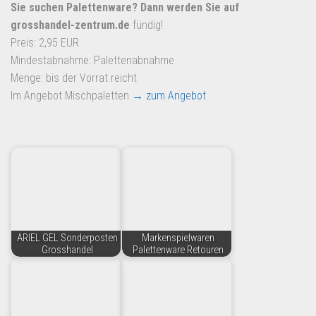
Dropshipping-Produkte
Sie suchen Palettenware? Dann werden Sie auf
grosshandel-zentrum.de
fündig!
B2B Produkte
Preis: 2,95 EUR
Grosshandel
Mindestabnahme: Palettenabnahme
Amazon
Menge: bis der Vorrat reicht
Im Angebot Mischpaletten
→ zum Angebot
Aldi
Lidl
Kostenlos verkaufen
Anmelden
Kostenlos Registrieren
Newsletter
ARIEL GEL Sonderposten
Markenspielwaren
Grosshandel
Palettenware Retouren