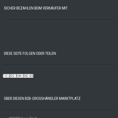
SICHER BEZAHLEN BEIM VERKÄUFER MIT:
DIESE SEITE FOLGEN ODER TEILEN:
112.22k
522.14k
184.48k
342.42k
ÜBER DIESEN B2B-GROSSHÄNDLER MARKTPLATZ