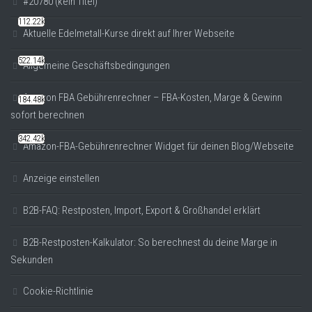
#20780 (kein Titel)
112.22k
Aktuelle Edelmetall-Kurse direkt auf Ihrer Webseite
522.14k
Allgemeine Geschäftsbedingungen
Amazon FBA Gebührenrechner – FBA-Kosten, Marge & Gewinn
184.48k
sofort berechnen
342.42k
Amazon-FBA-Gebührenrechner Widget für deinen Blog/Webseite
Anzeige einstellen
B2B-FAQ: Restposten, Import, Export & Großhandel erklärt
B2B-Restposten-Kalkulator: So berechnest du deine Marge in
Sekunden
Cookie-Richtlinie