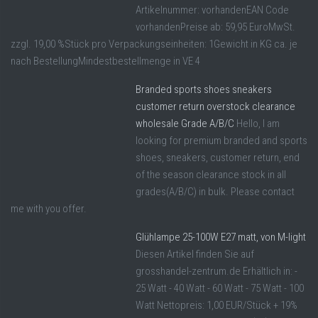
Artikelnummer: vorhandenEAN Code
vorhandenPreise ab: 59,95 EuroMwSt.
zzgl. 19,00 %Stück pro Verpackungseinheiten: 1Gewicht in KG ca. je
nach BestellungMindestbestellmenge in VE 4
Branded sports shoes sneakers
customer return overstock clearance
wholesale Grade A/B/C
Hello, I am
looking for premium branded and sports
shoes, sneakers, customer return, end
of the season clearance stock in all
grades(A/B/C) in bulk. Please contact
me with you offer.
Glühlampe 25-100W E27 matt, von M-light
Diesen Artikel finden Sie auf
grosshandel-zentrum.de Erhältlich in: -
25 Watt - 40 Watt - 60 Watt - 75 Watt - 100
Watt Nettopreis: 1,00 EUR/Stück + 19%