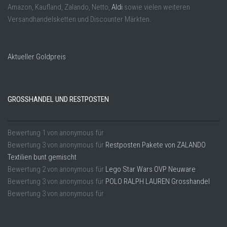
Amazon, Kaufland, Zalando, Netto,
Aldi
sowie vielen weiteren
Versandhandelsketten und Discounter Märkten.
Aktueller Goldpreis
GROSSHANDEL UND RESTPOSTEN
Bewertung
1
von
anonymous
für
Bewertung
3
von
anonymous
für
Restposten Pakete von ZALANDO
Textilien bunt gemischt
Bewertung
2
von
anonymous
für
Lego Star Wars OVP Neuware
Bewertung
3
von
anonymous
für
POLO RALPH LAUREN Grosshandel
Bewertung
3
von
anonymous
für