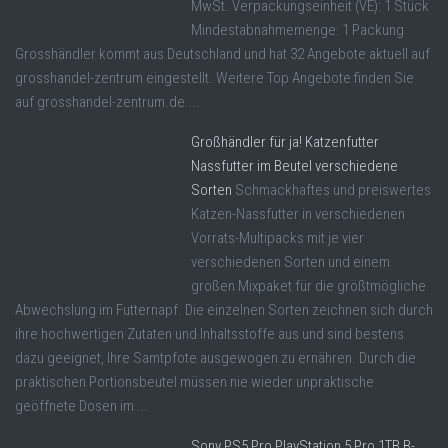
MwSt. Verpackungseinheit (VE): 1 Stück
Mindestabnahmemenge: 1 Packung
Grosshändler kommt aus Deutschland und hat 32 Angebote aktuell auf
grosshandel-zentrum eingestellt. Weitere Top Angebote finden Sie
auf grosshandel-zentrum.de ...
Großhändler für ja! Katzenfutter
Nassfutter im Beutel verschiedene
Sorten
Schmackhaftes und preiswertes
Katzen-Nassfutter in verschiedenen
Vorrats-Multipacks mit je vier
verschiedenen Sorten und einem
großen Mixpaket für die größtmögliche
Abwechslung im Futternapf. Die einzelnen Sorten zeichnen sich durch
ihre hochwertigen Zutaten und Inhaltsstoffe aus und sind bestens
dazu geeignet, Ihre Samtpfote ausgewogen zu ernähren. Durch die
praktischen Portionsbeutel müssen nie wieder unpraktische
geöffnete Dosen im ...
Sony PS5 Pro PlayStation 5 Pro 1TB B-