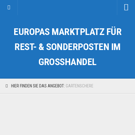
Startseite
EUROPAS MARKTPLATZ FÜR
Kategorien
Auto & Motorrad
REST- & SONDERPOSTEN IM
Drogerie & Tierbedarf
GROSSHANDEL
Fahrzeuge & Transport
Fashion & Mode
Garten & Werkzeug
HIER FINDEN SIE DAS ANGEBOT:
GARTENSCHERE
Geschäft, Büro & Schreibwaren
Geschenkartikel
Haushaltswaren
Handy und Smartphone
Kosmetik & Pflege