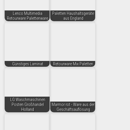
Lenco Multimedia
Paletten Haushaltsgeräte
Retourware Palettenware
aus England
Günstiges Laminat
Retourware Mix Paletten
LG Waschmaschinen
Posten Großhandel
Marmor rot - Ware aus der
Holland
Geschäftsauflösung