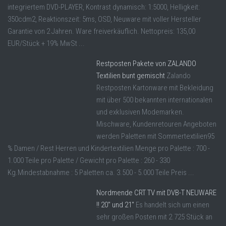
integriertem DVD-PLAYER, Kontrast dynamisch: 1:5000, Helligkeit:
350cdm2, Reaktionszeit: 5ms, OSD, Neuware mit voller Hersteller
Garantie von 2 Jahren. Ware freiverkäuflich. Nettopreis: 135,00
EUR/Stück + 19% MwSt ...
Restposten Pakete von ZALANDO
Textilien bunt gemischt
Zalando
Restposten Kartonware mit Bekleidung
mit über 500 bekannten internationalen
und exklusiven Modemarken.
Mischware, Kundenretouren Angeboten
werden Paletten mit Sommertextilien95
% Damen / Rest Herren und Kindertextilien Menge pro Palette : 700 -
1.000 Teile pro Palette / Gewicht pro Palette : 260 - 330
Kg.Mindestabnahme : 5 Paletten ca. 3.500 - 5.000 Teile Preis ...
Nordmende CRT TV mit DVB-T NEUWARE
!! 20″ und 21″
Es handelt sich um einen
sehr großen Posten mit 2.725 Stück an