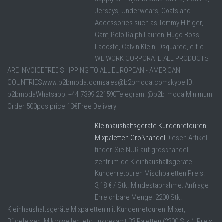
Jerseys, Underwears, Coats and
Accessories such as Tommy Hilfiger,
Gant, Polo Ralph Lauren, Hugo Boss,
Lacoste, Calvin Klein, Dsquared, e.t.c.
WE WORK CORPORATE.ALL PRODUCTS
ARE INVOICEFREE SHIPPING TO ALL EUROPEAN - AMERICAN
COUNTRIESwww.b2bmoda.comsales@b2bmoda.comskype ID:
b2bmodaWhatsapp: +44 7399 221590Telegram: @b2b_moda Minimum
Order 500pcs price 13€Free Delivery
Kleinhaushaltsgeräte Kundenretouren
Mixpaletten Großhandel
Diesen Artikel
finden Sie NUR auf grosshandel-
zentrum.de Kleinhaushaltsgeräte
Kundenretouren Mischpaletten Preis:
3,18 € / Stk. Mindestabnahme: Anfrage
Erreichbare Menge: 2200 Stk.
Kleinhaushaltsgeräte Mixpaletten mit Kundenretouren: Mixer,
Bügeleisen, Mikrowellen, etc. Insgesamt 33 Paletten (2200 Stk.), Preis