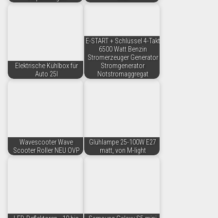
E-START + Schlüssel 4-Takt
6500 Watt Benzin
Stromerzeuger Generator
Elektrische Kühlbox für
Stromgenerator
Auto 25l
Notstromaggregat
Wavescooter Wave
Glühlampe 25-100W E27
Scooter Roller NEU OVP
matt, von M-light