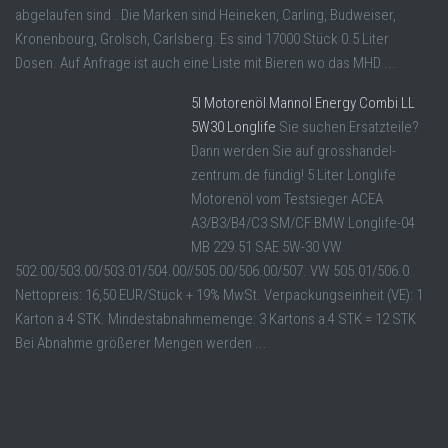
abgelaufen sind . Die Marken sind Heineken, Carling, Budweiser,
Kronenbourg, Grolsch, Carlsberg. Es sind 17000 Stück 0.5 Liter
Dosen. Auf Anfrage ist auch eine Liste mit Bieren wo das MHD ...
5l Motorenöl Mannol Energy Combi LL
5W30 Longlife
Sie suchen Ersatzteile?
Dann werden Sie auf grosshandel-
zentrum.de fündig! 5 Liter Longlife
Motorenöl vom Testsieger ACEA
A3/B3/B4/C3 SM/CF BMW Longlife-04
MB 229.51 SAE 5W-30 VW
502.00/503.00/503.01/504.00//505.00/506.00/507. VW 505.01/506.0
Nettopreis: 16,50 EUR/Stück + 19% MwSt. Verpackungseinheit (VE): 1
Karton a 4 STK. Mindestabnahmemenge: 3 Kartons a 4 STK = 12 STK
Bei Abnahme größerer Mengen werden ...