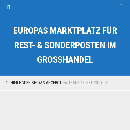
Startseite
EUROPAS MARKTPLATZ FÜR
Kategorien
Auto & Motorrad
REST- & SONDERPOSTEN IM
Drogerie & Tierbedarf
GROSSHANDEL
Fahrzeuge & Transport
Fashion & Mode
Garten & Werkzeug
HIER FINDEN SIE DAS ANGEBOT:
FALTBARER ELEKTROROLLER
Geschäft, Büro & Schreibwaren
Geschenkartikel
Haushaltswaren
Handy und Smartphone
Kosmetik & Pflege