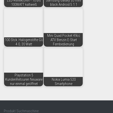
LED-Reflektoren - 10 bis
Samsung Galaxy S5 mini
100WATT kaltweiß
black Android 5.1.1
Mini Quad Pocket 49cc
100 Stck. Halogenstifte GU
ATV Benzin E-Start
4.0, 20 Watt
Fernbedienung
Playstation 5
KundenRetouren Neuware
Nokia Lumia 520
nur einmal geöffnet
Smartphone
Produkt Suchmaschine