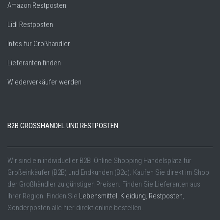
Amazon Restposten
Lidl Restposten
Infos für Großhändler
Lieferanten finden
Wiederverkäufer werden
B2B GROSSHANDEL UND RESTPOSTEN
Wir sind ein individueller B2B Online Shopping Handelsplatz für
Großeinkäufer (B2B) und Endkunden (B2c). Kaufen Sie direkt im Shop
der Großhändler zu günstigen Preisen. Finden Sie Lieferanten aus
Ihrer Region. Finden Sie
Lebensmittel
,
Kleidung
,
Restposten
,
Sonderposten alle hier direkt online bestellen.