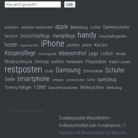
LOS
apple
Damenschuhe
Collier
Amazon
amazon restposten
Bekleidung
handy
Gesichtspflege
Handpflege
fashion
Haushaltsgeräte
iPhone
hosen
jacken
jeans
Kerzen
Hygieneartikel
Körperpflege
lebensmittel
Lego
Lotion
Mode
Küchengeräte
Modeschmuck
Playstation
Ohrringe
parfüm
Perlenkette
Ralph Lauren
restposten
Samsung
Schuhe
röcke
Schmuckset
smartphone
Seife
spielzeug
Sony
software
sonderposten
t shirt
Tommy Hilfiger
Weihnachten
Waschmaschinen
Werkzeug
TOP Tages Angebote
Sonderposten Waschmittel –
Vollwaschmittel zum Sonderpreis
23
Paletten mit Waschmittel für Wäsche,