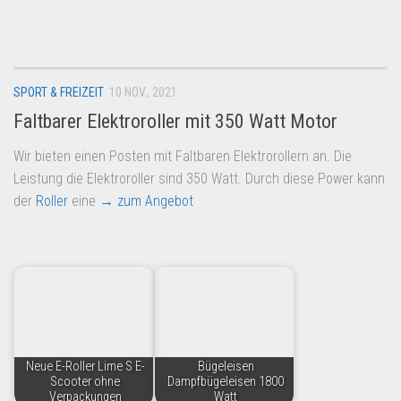
Dropshipping-Produkte
B2B Produkte
Grosshandel
SPORT & FREIZEIT
10 NOV., 2021
Amazon
Faltbarer Elektroroller mit 350 Watt Motor
Aldi
Wir bieten einen Posten mit Faltbaren Elektrorollern an. Die
Lidl
Leistung die Elektroroller sind 350 Watt. Durch diese Power kann
Kostenlos verkaufen
der
Roller
eine
→ zum Angebot
Anmelden
Kostenlos Registrieren
Newsletter
Neue E-Roller Lime S E-
Bügeleisen
Scooter ohne
Dampfbügeleisen 1800
Verpackungen
Watt