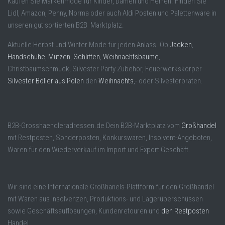
Kaufen Sie Markenmode für Kinder, Damen und Herren. Finden Sie
Lidl, Amazon, Penny, Norma oder auch Aldi Posten und Palettenware in
unseren gut sortierten B2B Marktplatz.
Aktuelle Herbst und Winter Mode für jeden Anlass. Ob
Jacken
,
Handschuhe
,
Mützen
,
Schlitten
,
Weihnachtsbäume
,
Christbaumschmuck, Silvester Party Zubehör, Feuerwerkskörper
Silvester Böller aus Polen
den
Weihnachts
,- oder Silvesterbraten.
B2B-Grosshaendleradressen.de Dein B2B-Marktplatz vom
Großhandel
mit Restposten, Sonderposten, Konkurswaren, Insolvent-Angeboten,
Waren für den Wiederverkauf im Import und Export Geschäft.
Wir sind eine Internationale Großhanels-Plattform für den Großhandel
mit Waren aus Insolvenzen, Produktions- und Lagerüberschüssen
sowie Geschäftsauflösungen, Kundenretouren und
den Restposten
Handel.