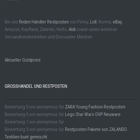
Bei uns
finden Händler Restposten
von Penny,
Lidl
, Norma,
eBay
,
Amazon, Kaufland, Zalando, Netto,
Aldi
sowie vielen weiteren
Versandhandelsketten und Discounter Märkten.
Aktueller Goldpreis
GROSSHANDEL UND RESTPOSTEN
Bewertung
5
von
anonymous
für
ZARA Young Fashion Restposten
Bewertung
4
von
anonymous
für
Lego Star Wars OVP Neuware
Bewertung
1
von
anonymous
für
Bewertung
3
von
anonymous
für
Restposten Pakete von ZALANDO
Textilien bunt gemischt