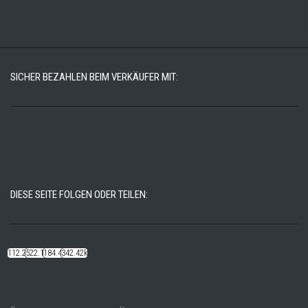
SICHER BEZAHLEN BEIM VERKÄUFER MIT:
DIESE SEITE FOLGEN ODER TEILEN:
112.22k
522.14k
184.48k
342.42k