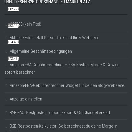
ÜBER DIESEN B2B-GROSSHÄNDLER MARKTPLATZ
112.22k
#20780 (kein Titel)
522.14k
Aktuelle Edelmetall-Kurse direkt auf Ihrer Webseite
184.48k
Allgemeine Geschäftsbedingungen
342.42k
Amazon FBA Gebührenrechner – FBA-Kosten, Marge & Gewinn
sofort berechnen
Amazon-FBA-Gebührenrechner Widget für deinen Blog/Webseite
Anzeige einstellen
B2B-FAQ: Restposten, Import, Export & Großhandel erklärt
B2B-Restposten-Kalkulator: So berechnest du deine Marge in