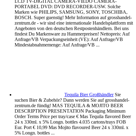
LCD TV-DIGITAL CAMERA-VIEDO CAMERA-
PORTABEL DVD: DVD RECORDER-USW. Solche
Marken wie PHILIPS, SAMSUNG, SONY, TOSCHIBA,
BOSCH. Super guenstig! Mehr Information auf grosshandel-
zentrum.de - wir sind eine internationale Handelsplattform mit
Angeboten von den deutschen Restpostenhändlern. Bei uns
findest Du Markenware zu Hammerpreisen! Nettopreis: Auf
Anfrage/VB Verpackungseinheit (VE): Auf Anfrage/VB
Mindestabnahmemenge: Auf Anfrage/VB ...
Tequila Bier Großhändler
Sie
suchen Bier & Zubehör? Dann werden Sie auf grosshandel-
zentrum.de fündig! MAS TEQUILA & MOJITO BEER
DESCRIPTION PRESENTATION Packaging Minimum
Order Terms Price per tray/case € Mas Tequila flavored Beer
24 x 330ml. x 5% Longn. bottles 4.035 cartons/trays FOB
Eur. Port € 10,99 Mas Mojito flavoured Beer 24 x 330ml. x
5% Longn. bottles ...