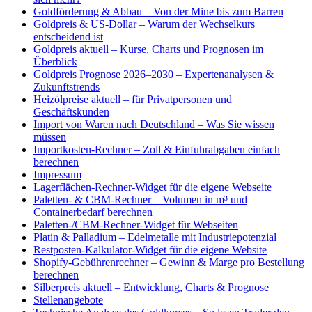
Goldförderung & Abbau – Von der Mine bis zum Barren
Goldpreis & US-Dollar – Warum der Wechselkurs
entscheidend ist
Goldpreis aktuell – Kurse, Charts und Prognosen im
Überblick
Goldpreis Prognose 2026–2030 – Expertenanalysen &
Zukunftstrends
Heizölpreise aktuell – für Privatpersonen und
Geschäftskunden
Import von Waren nach Deutschland – Was Sie wissen
müssen
Importkosten-Rechner – Zoll & Einfuhrabgaben einfach
berechnen
Impressum
Lagerflächen-Rechner-Widget für die eigene Webseite
Paletten- & CBM-Rechner – Volumen in m³ und
Containerbedarf berechnen
Paletten-/CBM-Rechner-Widget für Webseiten
Platin & Palladium – Edelmetalle mit Industriepotenzial
Restposten-Kalkulator-Widget für die eigene Website
Shopify-Gebührenrechner – Gewinn & Marge pro Bestellung
berechnen
Silberpreis aktuell – Entwicklung, Charts & Prognose
Stellenangebote