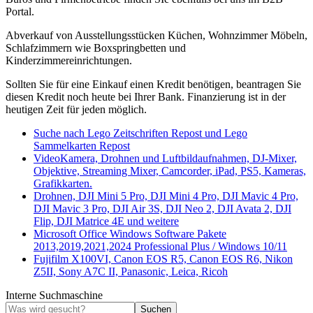
Portal.
Abverkauf von Ausstellungsstücken Küchen, Wohnzimmer Möbeln,
Schlafzimmern wie Boxspringbetten und
Kinderzimmereinrichtungen.
Sollten Sie für eine Einkauf einen Kredit benötigen, beantragen Sie
diesen Kredit noch heute bei Ihrer Bank. Finanzierung ist in der
heutigen Zeit für jeden möglich.
Suche nach Lego Zeitschriften Repost und Lego
Sammelkarten Repost
VideoKamera, Drohnen und Luftbildaufnahmen, DJ-Mixer,
Objektive, Streaming Mixer, Camcorder, iPad, PS5, Kameras,
Grafikkarten.
Drohnen, DJI Mini 5 Pro, DJI Mini 4 Pro, DJI Mavic 4 Pro,
DJI Mavic 3 Pro, DJI Air 3S, DJI Neo 2, DJI Avata 2, DJI
Flip, DJI Matrice 4E und weitere
Microsoft Office Windows Software Pakete
2013,2019,2021,2024 Professional Plus / Windows 10/11
Fujifilm X100VI, Canon EOS R5, Canon EOS R6, Nikon
Z5II, Sony A7C II, Panasonic, Leica, Ricoh
Interne Suchmaschine
Suchen