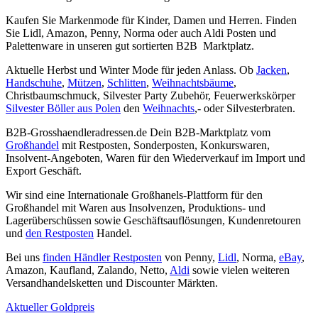
Kaufen Sie Markenmode für Kinder, Damen und Herren. Finden
Sie Lidl, Amazon, Penny, Norma oder auch Aldi Posten und
Palettenware in unseren gut sortierten B2B Marktplatz.
Aktuelle Herbst und Winter Mode für jeden Anlass. Ob
Jacken
,
Handschuhe
,
Mützen
,
Schlitten
,
Weihnachtsbäume
,
Christbaumschmuck, Silvester Party Zubehör, Feuerwerkskörper
Silvester Böller aus Polen
den
Weihnachts
,- oder Silvesterbraten.
B2B-Grosshaendleradressen.de Dein B2B-Marktplatz vom
Großhandel
mit Restposten, Sonderposten, Konkurswaren,
Insolvent-Angeboten, Waren für den Wiederverkauf im Import und
Export Geschäft.
Wir sind eine Internationale Großhanels-Plattform für den
Großhandel mit Waren aus Insolvenzen, Produktions- und
Lagerüberschüssen sowie Geschäftsauflösungen, Kundenretouren
und
den Restposten
Handel.
Bei uns
finden Händler Restposten
von Penny,
Lidl
, Norma,
eBay
,
Amazon, Kaufland, Zalando, Netto,
Aldi
sowie vielen weiteren
Versandhandelsketten und Discounter Märkten.
Aktueller Goldpreis