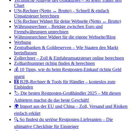
Technische Analyse des Goldkurses – So lesen Trader den
Chart
USt-Rechner (Netto ↔ Brutto) – Schnell & einfach
Umsatzsteuer berechnen
USt-Rechner Widget für deine Webseite (Netto ↔ Brutto)
Währungsrechner – Beträge zwischen Euro und
Fremdwährungen umrechnen
Währungsrechner Widget für die eigene Webseite/Blog
Werbung
Zentralbanken & Goldreserven – Wie Staaten den Markt
beeinflussen
Zollrechner – Zoll & Einfuhrumsatzsteuer online berechnen
Zolltarifnummer richtig finden & berechnen
💰 10 Tipps, wie du beim Restposten-Einkauf richtig Geld
sparst
🧮 B2B-Rechner & Tools für Händler – kostenlos zum
Einbinden
🏷️ Die besten Restposten-Großhändler 2025 – Mit diesen
Anbietern machst du das beste Geschäft!
🌍 Import aus der EU und China – Zoll, Versand und Risiken
einfach erklärt
🔍 So findest du seriöse Restposten-Lieferanten – Die
ultimative Checkliste für Einsteiger