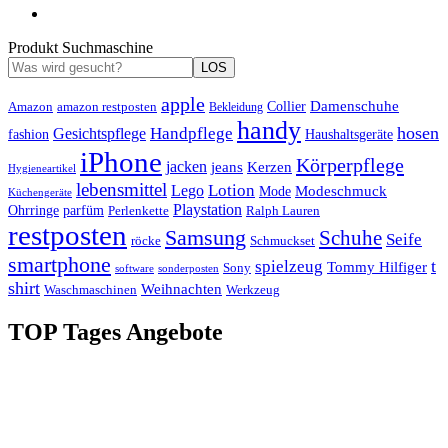
Produkt Suchmaschine
LOS
apple
Damenschuhe
Amazon
Collier
amazon restposten
Bekleidung
handy
hosen
Handpflege
Gesichtspflege
fashion
Haushaltsgeräte
iPhone
Körperpflege
jacken
Kerzen
jeans
Hygieneartikel
lebensmittel
Lotion
Lego
Modeschmuck
Mode
Küchengeräte
Playstation
Ohrringe
parfüm
Perlenkette
Ralph Lauren
restposten
Samsung
Schuhe
Seife
röcke
Schmuckset
smartphone
t
spielzeug
Tommy Hilfiger
Sony
software
sonderposten
shirt
Weihnachten
Waschmaschinen
Werkzeug
TOP Tages Angebote