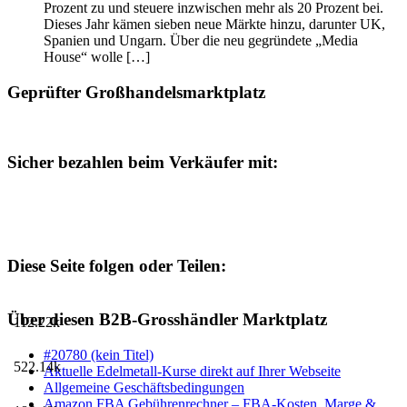
Prozent zu und steuere inzwischen mehr als 20 Prozent bei.
Dieses Jahr kämen sieben neue Märkte hinzu, darunter UK,
Spanien und Ungarn. Über die neu gegründete „Media
House“ wolle […]
Geprüfter Großhandelsmarktplatz
Sicher bezahlen beim Verkäufer mit:
Diese Seite folgen oder Teilen:
Über diesen B2B-Grosshändler Marktplatz
112.22k
#20780 (kein Titel)
522.14k
Aktuelle Edelmetall-Kurse direkt auf Ihrer Webseite
Allgemeine Geschäftsbedingungen
Amazon FBA Gebührenrechner – FBA-Kosten, Marge &