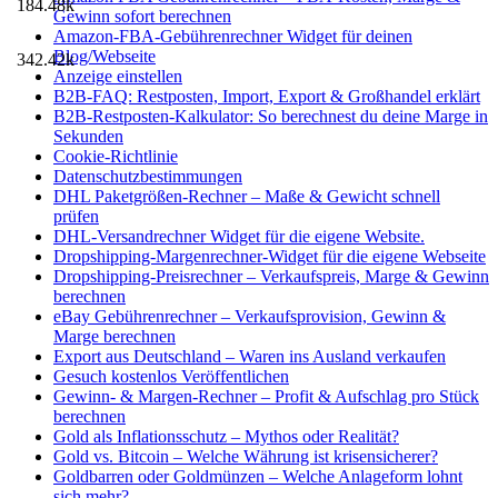
184.48k
Gewinn sofort berechnen
Amazon-FBA-Gebührenrechner Widget für deinen
Blog/Webseite
342.42k
Anzeige einstellen
B2B-FAQ: Restposten, Import, Export & Großhandel erklärt
B2B-Restposten-Kalkulator: So berechnest du deine Marge in
Sekunden
Cookie-Richtlinie
Datenschutzbestimmungen
DHL Paketgrößen-Rechner – Maße & Gewicht schnell
prüfen
DHL-Versandrechner Widget für die eigene Website.
Dropshipping-Margenrechner-Widget für die eigene Webseite
Dropshipping-Preisrechner – Verkaufspreis, Marge & Gewinn
berechnen
eBay Gebührenrechner – Verkaufsprovision, Gewinn &
Marge berechnen
Export aus Deutschland – Waren ins Ausland verkaufen
Gesuch kostenlos Veröffentlichen
Gewinn- & Margen-Rechner – Profit & Aufschlag pro Stück
berechnen
Gold als Inflationsschutz – Mythos oder Realität?
Gold vs. Bitcoin – Welche Währung ist krisensicherer?
Goldbarren oder Goldmünzen – Welche Anlageform lohnt
sich mehr?