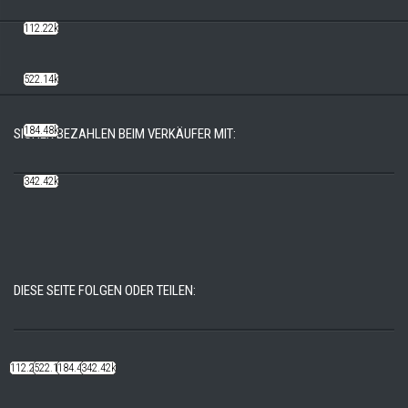
112.22k
522.14k
184.48k
SICHER BEZAHLEN BEIM VERKÄUFER MIT:
342.42k
DIESE SEITE FOLGEN ODER TEILEN:
112.22k
522.14k
184.48k
342.42k