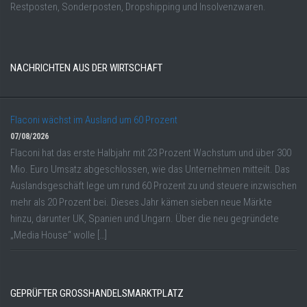
Restposten, Sonderposten, Dropshipping und Insolvenzwaren.
NACHRICHTEN AUS DER WIRTSCHAFT
Flaconi wächst im Ausland um 60 Prozent
07/08/2026
Flaconi hat das erste Halbjahr mit 23 Prozent Wachstum und über 300
Mio. Euro Umsatz abgeschlossen, wie das Unternehmen mitteilt. Das
Auslandsgeschäft lege um rund 60 Prozent zu und steuere inzwischen
mehr als 20 Prozent bei. Dieses Jahr kämen sieben neue Märkte
hinzu, darunter UK, Spanien und Ungarn. Über die neu gegründete
„Media House“ wolle […]
GEPRÜFTER GROSSHANDELSMARKTPLATZ