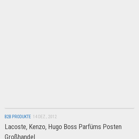
Dropshipping-Produkte
B2B Produkte
Grosshandel
Amazon
Aldi
Lidl
Kostenlos verkaufen
Anmelden
Kostenlos Registrieren
Newsletter
B2B PRODUKTE
14 DEZ., 2012
Lacoste, Kenzo, Hugo Boss Parfüms Posten
Großhandel