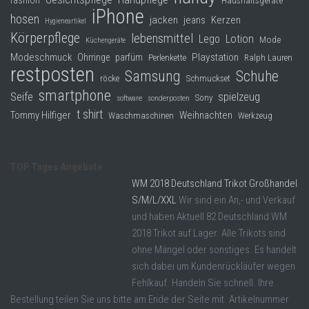
fashion
Haushaltsgeräte
iPhone
hosen
jacken
jeans
Kerzen
Hygieneartikel
Körperpflege
lebensmittel
Lego
Lotion
Mode
Küchengeräte
Modeschmuck
Playstation
Ohrringe
parfüm
Perlenkette
Ralph Lauren
restposten
Samsung
Schuhe
röcke
Schmuckset
smartphone
Seife
spielzeug
Sony
software
sonderposten
t shirt
Tommy Hilfiger
Weihnachten
Waschmaschinen
Werkzeug
TOP Tages Angebote
WM 2018 Deutschland Trikot Großhandel
S/M/L/XXL
Wir sind ein An,- und Verkauf
und haben Aktuell 82 Deutschland WM
2018 Trikot auf Lager. Alle Trikots sind
ohne Mängel oder sonstiges. Es handelt
sich dabei um Kundenrückläufer wegen
Fehlkauf. Handeln Sie schnell. Ihre
Bestellung teilen Sie uns bitte am Ende der Seite mit. Artikelnummer