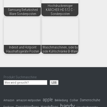
Hochdruckreiniger
Samsung Refurbished
KÄRCHER HD 512 C -
Ware Sonderposten
Sonderposten
Indesit und Hotpoint
Waschmaschinen, side by
Haushaltsgeräte Posten
side Kühlschränke B-Ware
Produkt Suchmaschine
LOS
apple
Damenschuhe
Collier
Amazon
amazon restposten
Bekleidung
handy
Gesichtspflege
Handpflege