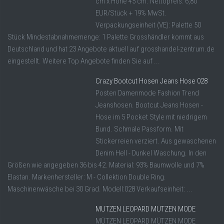
cm x Höhe 45 cm. Nettopreis: 6,80
EUR/Stück + 19% MwSt.
Verpackungseinheit (VE): Palette 50
Stück Mindestabnahmemenge: 1 Palette Grosshändler kommt aus
Deutschland und hat 23 Angebote aktuell auf grosshandel-zentrum.de
eingestellt. Weitere Top Angebote finden Sie auf ...
Crazy Bootcut Hosen Jeans Hose 028
Posten Damenmode Fashion Trend
Jeanshosen. Bootcut Jeans Hosen -
Hose im 5 Pocket Style mit niedrigem
Bund. Schmale Passform. Mit
Stickerreien verziert. Aus gewaschenen
Denim Hell - Dunkel Waschung. In den
Größen wie angegeben 36 bis 42. Material: 93% Baumwolle und 7%
Elastan. Markenhersteller: M - Collektion Double Ring.
Maschinenwäsche bei 30 Grad. Modell:028 Verkaufseinheit: ...
MUTZEN LEOPARD MUTZEN MODE
MÜTZEN LEOPARD MÜTZEN MODE