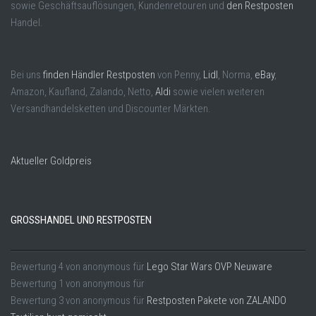
sowie Geschäftsauflösungen, Kundenretouren und
den Restposten
Handel.
Bei uns
finden Händler Restposten
von Penny,
Lidl
, Norma,
eBay
,
Amazon, Kaufland, Zalando, Netto,
Aldi
sowie vielen weiteren
Versandhandelsketten und Discounter Märkten.
Aktueller Goldpreis
GROSSHANDEL UND RESTPOSTEN
Bewertung
4
von
anonymous
für
Lego Star Wars OVP Neuware
Bewertung
1
von
anonymous
für
Bewertung
3
von
anonymous
für
Restposten Pakete von ZALANDO