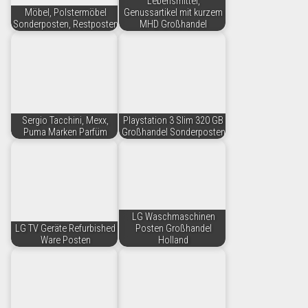
Lebensmittel,
Möbel, Polstermöbel
Genussartikel mit kurzem
Sonderposten, Restposten
MHD Großhandel
Sergio Tacchini, Mexx,
Playstation 3 Slim 320 GB
Puma Marken Parfüm
Großhandel Sonderposten
LG Waschmaschinen
LG TV Geräte Refurbished
Posten Großhandel
Ware Posten
Holland