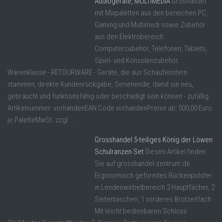
Audiogeräte, MULTIMEDIA
Großhandel
mit Mixpaletten aus den bereichen PC,
Gaming und Multimedi sowie Zubehör
aus den Elektrobereich.
Computerzubehör, Telefonen, Tablets,
Spiel- und Konsolenzubehör.
Warenklasse - RETOURWARE - Geräte, die aus Schaufenstern
stammen, direkte Kundenrückgabe, Serienende, damit sie neu,
gebraucht und funktionsfähig oder beschädigt sein können - zufällig
Artikelnummer: vorhandenEAN Code vorhandenPreise ab: 500,00 Euro
je PaletteMwSt. zzgl ...
Grosshandel 5-teiliges König der Löwen
Schulranzen Set
Diesen Artikel finden
Sie auf grosshandel-zentrum.de
Ergonomisch geformtes Rückenpolster
in Lendenwirbelbereich 2 Hauptfächer, 2
Seitentaschen, 1 vorderes Brotzeitfach
Mit leicht bedienbaren Schloss