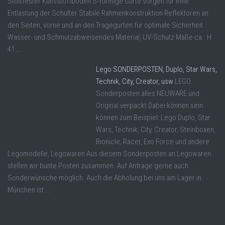
Stoßfester Kunsstoffboden S-förmige Gurte sorgen für eine
Entlastung der Schulter Stabile Rahmenkonstruktion Reflektoren an
den Seiten, vorne und an den Tragegurten für optimale Sicherheit
Wasser- und Schmutzabweisendes Material, UV-Schutz Maße ca.: H
41 ...
Lego SONDERPOSTEN, Duplo, Star Wars,
Technik, City, Creator, usw
LEGO
Sonderposten alles NEUWARE und
Original verpackt Dabei können sein
können zum Beispiel: Lego Duplo, Star
Wars, Technik, City, Creator, Steinboxen,
Bionicle, Racer, Exo Force und andere
Legomodelle, Legowaren Aus diesem Sonderposten an Legowaren
stellen wir bunte Posten zusammen. Auf Anfrage gerne auch
Sonderwünsche möglich. Auch die Abholung bei uns am Lager in
München ist ...