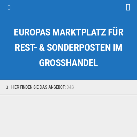
Startseite
EUROPAS MARKTPLATZ FÜR
Kategorien
Auto & Motorrad
REST- & SONDERPOSTEN IM
Drogerie & Tierbedarf
GROSSHANDEL
Fahrzeuge & Transport
Fashion & Mode
Garten & Werkzeug
HIER FINDEN SIE DAS ANGEBOT:
D&G
Geschäft, Büro & Schreibwaren
Geschenkartikel
Haushaltswaren
Handy und Smartphone
Kosmetik & Pflege