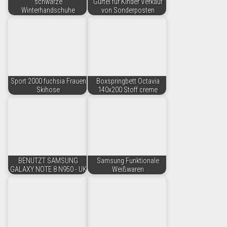
schwarze
Gürtel für Kinder Verkauf
Winterhandschuhe
von Sonderposten
Sport 2000 fuchsia Frauen
Boxspringbett Octavia
Skihose
140x200 Stoff creme
BENUTZT SAMSUNG
Samsung Funktionale
GALAXY NOTE 8 N950 - UK
Weißwaren