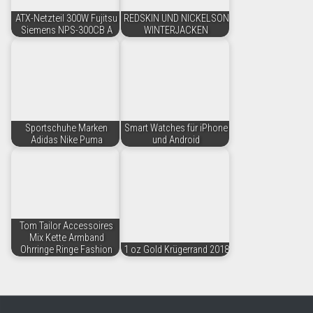
ATX-Netzteil 300W Fujitsu
REDSKIN UND NICKELSON
Siemens NPS-300CB A
WINTERJACKEN
Sportschuhe Marken
Smart Watches für iPhone
Adidas Nike Puma
und Android
Tom Tailor Accessoires
Mix Kette Armband
Ohrringe Ringe Fashion
1 oz Gold Krügerrand 2018