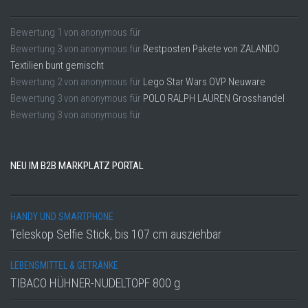
Bewertung
1
von
anonymous
für
Bewertung
3
von
anonymous
für
Restposten Pakete von ZALANDO
Textilien bunt gemischt
Bewertung
2
von
anonymous
für
Lego Star Wars OVP Neuware
Bewertung
3
von
anonymous
für
POLO RALPH LAUREN Grosshandel
Bewertung
3
von
anonymous
für
NEU IM B2B MARKPLATZ PORTAL
HANDY UND SMARTPHONE
Teleskop Selfie Stick, bis 107 cm ausziehbar
LEBENSMITTEL & GETRÄNKE
TIBACO HÜHNER-NUDELTOPF 800 g