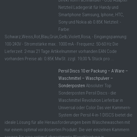
Direkt vom Fachhändler - USB Adapter
Netzteil Ladegerät für Handy und
Smartphone Samsung, Iphone, HTC,
Sony und Nokia ab 0.85€ Netzteil: -
Farbe:
Schwarz,Weiss,Rot,Blau,Grün,Gelb,Violett,Rosa, - Eingangspannung:
100-240V - Stromstärke max.: 1000 mA - Frequenz: 50-60 Hz Die
Lieferzeit: 2-max 21 Tage Artikelnummer vorhanden EAN Code
vorhanden Preise ab: 0.85€ MwSt. zzgl. 19,00 % Stück pro ...
Persil Discs 10 er Packung – A Ware –
Waschmittel – Waschpulver –
Sonderposten
Absoluter Top
Sonderposten Persil Discs - die
Waschmittel Revolution Lieferbar in
Universal oder Color Das vier Kammern-
System der Persil 4-in-1 DISCS bietet die
ideale Lösung für alle Herausforderungen beim Wäschewaschen mit
nur einem optimal vordosierten Produkt. Die vier einzelnen Kammern