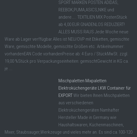
SPORT MARKEN POSTEN ADIDAS,
REEBOK,PUMA,ASICS,NIKE und
andere….. TEXTILIEN MIX PostenStück
ab 4,00 EUR GNADENLOS REDUZIERT!
ALLES MUSS RAUS Jede Woche neue
Ware ab Lager verffügbar.Alles ist NEU/OVP mit Etiketten, gemischte
Ware, gemischte Modelle, gemischte Größen etc. Artikelnummer:
vorhandenEAN Code vorhandenPreise ab: 4 Euro / StückMwSt. zzgl.
19,00 %Stück pro Verpackungseinheiten: gemischtGewicht in KG ca.
je ...
Mischpaletten Mixpaletten
Elektroküchengeräte LKW Container für
EXPORT
Wir bieten Ihnen Mischpaletten
aus verschiedenen
Elektroküchengeräten Namhafter
Hersteller Made in Germany wie
Haushaltswaren, Küchenmaschinen,
Mixer, Staubsauger,Werkzeuge und vieles mehr an. Es sind ca.100-120