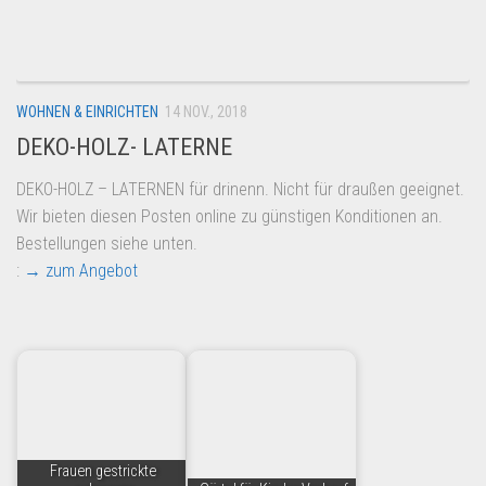
Dropshipping-Produkte
B2B Produkte
Grosshandel
WOHNEN & EINRICHTEN
14 NOV., 2018
Amazon
DEKO-HOLZ- LATERNE
Aldi
DEKO-HOLZ – LATERNEN für drinenn. Nicht für draußen geeignet.
Lidl
Wir bieten diesen Posten online zu günstigen Konditionen an.
Kostenlos verkaufen
Bestellungen siehe unten.
:
→ zum Angebot
Anmelden
Kostenlos Registrieren
Newsletter
Frauen gestrickte