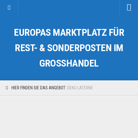
Startseite
EUROPAS MARKTPLATZ FÜR
Kategorien
Auto & Motorrad
REST- & SONDERPOSTEN IM
Drogerie & Tierbedarf
GROSSHANDEL
Fahrzeuge & Transport
Fashion & Mode
Garten & Werkzeug
HIER FINDEN SIE DAS ANGEBOT:
DEKO LATERNE
Geschäft, Büro & Schreibwaren
Geschenkartikel
Haushaltswaren
Handy und Smartphone
Kosmetik & Pflege