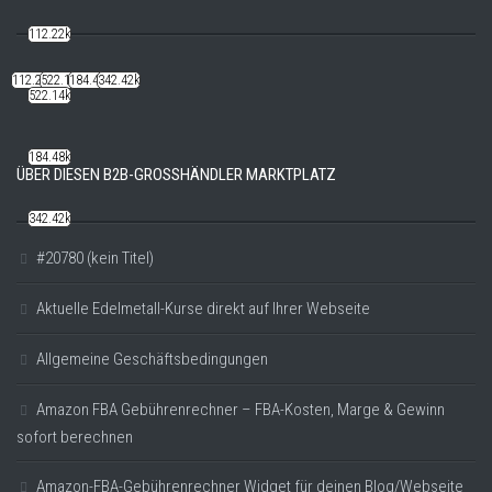
112.22k
112.22k
522.14k
184.48k
342.42k
522.14k
184.48k
ÜBER DIESEN B2B-GROSSHÄNDLER MARKTPLATZ
342.42k
#20780 (kein Titel)
Aktuelle Edelmetall-Kurse direkt auf Ihrer Webseite
Allgemeine Geschäftsbedingungen
Amazon FBA Gebührenrechner – FBA-Kosten, Marge & Gewinn
sofort berechnen
Amazon-FBA-Gebührenrechner Widget für deinen Blog/Webseite