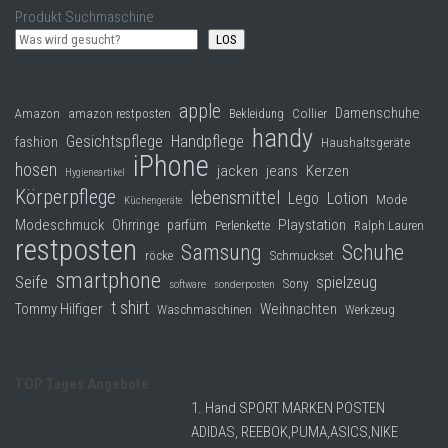
Produkt Suchmaschine
LOS
apple
Damenschuhe
Collier
Amazon
amazon restposten
Bekleidung
handy
Gesichtspflege
Handpflege
fashion
Haushaltsgeräte
iPhone
hosen
jacken
jeans
Kerzen
Hygieneartikel
Körperpflege
lebensmittel
Lego
Lotion
Mode
Küchengeräte
Modeschmuck
Playstation
Ohrringe
parfüm
Perlenkette
Ralph Lauren
restposten
Samsung
Schuhe
röcke
Schmuckset
smartphone
Seife
spielzeug
Sony
software
sonderposten
t shirt
Tommy Hilfiger
Weihnachten
Waschmaschinen
Werkzeug
TOP Tages Angebote
1. Hand SPORT MARKEN POSTEN
ADIDAS, REEBOK,PUMA,ASICS,NIKE