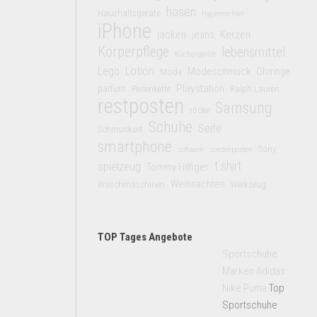
hosen
Haushaltsgeräte
Hygieneartikel
iPhone
jacken
jeans
Kerzen
Körperpflege
lebensmittel
Küchengeräte
Lego
Lotion
Modeschmuck
Mode
Ohrringe
Playstation
parfüm
Perlenkette
Ralph Lauren
restposten
Samsung
röcke
Schuhe
Seife
Schmuckset
smartphone
Sony
software
sonderposten
t shirt
spielzeug
Tommy Hilfiger
Weihnachten
Waschmaschinen
Werkzeug
TOP Tages Angebote
Sportschuhe
Marken Adidas
Nike Puma
Top
Sportschuhe