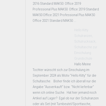
2016 Standard MAK50 Office 2019
Professional Plus MAK50 Office 2019 Standard
MAK50 Office 2021 Professional Plus MAK50
Office 2021 Standard MAK50 ...
Hello Kitty
Schulranzen,
Schulrucksack,
Schultasche zur
Einschulung
Grundschule
Hallo Meine
Tochter wünscht sich zur Einschulung im
September 2024 als Motiv "Hello Kitty" für die
Schultasche. Bisher finde ich überall nur die
Angabe "Ausverkauft" bzw. "Nicht lieferbar"
wenn ich online Suche. Hat hier jemand noch
Artikel auf Lager? Egal ob nur der Schulranzen
oder als Set (mit Turnbeutel/Sporttasche,