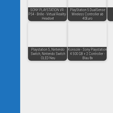
SONY PLAYSTATION VR -
PlayStation 5 DualSense
PS4 - Brille - Virtual Reality -
Wireless Controller ab
Headset
40Euro
Playstation 5, Nintendo
Konsole - Sony Playstation
Switch, Nintendo Switch
4 500 GB + 2 Controller -
OLED Neu
Blau 8x