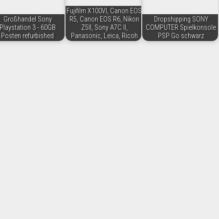
Fujifilm X100VI, Canon EOS
Großhandel Sony
R5, Canon EOS R6, Nikon
Dropshipping SONY
Playstation 3 - 60GB
Z5II, Sony A7C II,
COMPUTER Spielkonsole
Posten refurbished
Panasonic, Leica, Ricoh
PSP Go schwarz