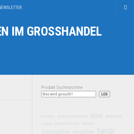
NEWSLETTER
N IM GROSSHANDEL
Produkt Suchmaschine
LOS
apple
Amazon
amazon restposten
Bekleidung
Damenschuhe
Collier
fashion
handy
Gesichtspflege
Handpflege