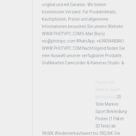
original und mit Garantie. Wir bieten
kostenlosen Versand. Für Produktdetails,
Kaufoptionen, Preise und allgemeine
Informationen besuchen Sie unsere Website:
WWW.PHOTVPC.COM E-Mail (Büro):
nic@photvpc.com WhatsApp: +639054483461
WWW.PHOTVPC.COM Nachfolgend finden Sie
eine Auswahl unserer verfügbaren Produkte.
Grafikkarten Camcorder & Kameras Studio- &
...
Posten mit
Marken Sport
Bekleidung
20
Teile Marken
Sport Bekleidung
Posten (1 Paket-
20 Teile) ab
99,00€ Wiederverkaufswert bis 350,00€ Sie