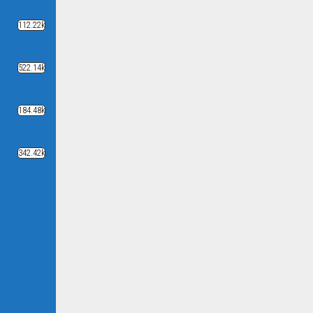
112.22k
522.14k
184.48k
342.42k