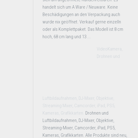
handelt sich um A Ware / Neuware. Keine
Beschädigungen an den Verpackung auch
wurde nix geöffnet. Verkauf gerne einzelln
oder als Komplettpaket. Das Modell ist 8 cm
hoch, 68 cm lang und 13 ...
VideoKamera,
Drohnen und
Luftbildaufnahmen, DJ-Mixer, Objektive,
Streaming Mixer, Camcorder, iPad, PS5,
Kameras, Grafikkarten.
Drohnen und
Luftbildaufnahmen, DJ-Mixer, Objektive,
Streaming-Mixer, Camcorder, iPad, PS5,
Kameras, Grafikkarten. Alle Produkte sind neu,