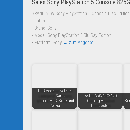
Sales Sony PlayStation 5 Console 825
BRAND NEW Sony PlayStation 5 Console Disc Edition
Features:
• Brand: Sony
• Model: Sony PlayStation 5 Blu-Ray Edition
• Platform: Sony
→ zum Angebot
USB Adapter Netzteil
Ladegerät Samsung,
Astro A50/A40/A20
Iphone, HTC, Sony und
Gaming Headset
Ku
Nokia
Restposten