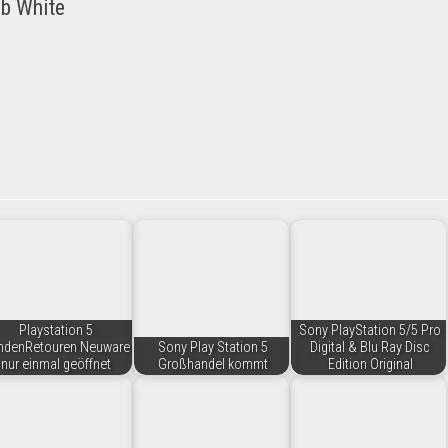
Gb White
Playstation 5
Sony PlayStation 5/5 Pro
ndenRetouren Neuware
Sony Play Station 5
Digital & Blu Ray Disc
nur einmal geöffnet
Großhandel kommt
Edition Original