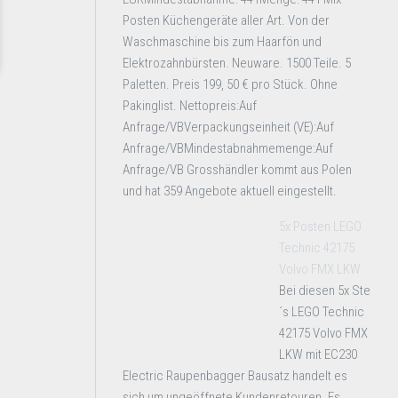
Posten Küchengeräte aller Art. Von der
Waschmaschine bis zum Haarfön und
Elektrozahnbürsten. Neuware. 1500 Teile. 5
Paletten. Preis 199, 50 € pro Stück. Ohne
Pakinglist. Nettopreis:Auf
Anfrage/VBVerpackungseinheit (VE):Auf
Anfrage/VBMindestabnahmemenge:Auf
Anfrage/VB Grosshändler kommt aus Polen
und hat 359 Angebote aktuell eingestellt.
5x Posten LEGO
Technic 42175
Volvo FMX LKW
Bei diesen 5x Ste
´s LEGO Technic
42175 Volvo FMX
LKW mit EC230
Electric Raupenbagger Bausatz handelt es
sich um ungeöffnete Kundenretouren. Es