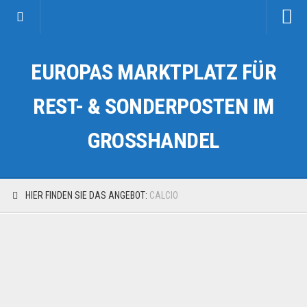
Startseite
EUROPAS MARKTPLATZ FÜR
Kategorien
Auto & Motorrad
REST- & SONDERPOSTEN IM
Drogerie & Tierbedarf
GROSSHANDEL
Fahrzeuge & Transport
Fashion & Mode
Garten & Werkzeug
HIER FINDEN SIE DAS ANGEBOT:
CALCIO
Geschäft, Büro & Schreibwaren
Geschenkartikel
Haushaltswaren
Handy und Smartphone
Kosmetik & Pflege