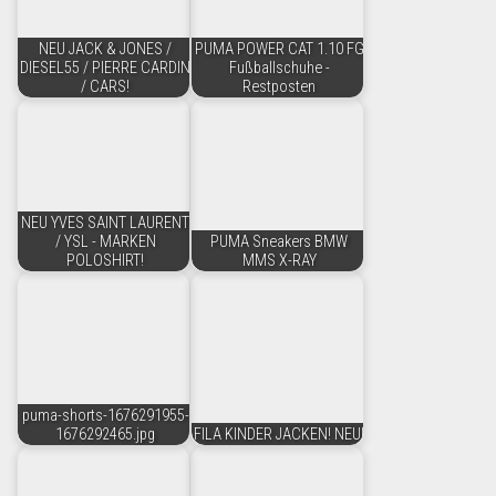
NEU JACK & JONES /
PUMA POWER CAT 1.10 FG
DIESEL55 / PIERRE CARDIN
Fußballschuhe -
/ CARS!
Restposten
NEU YVES SAINT LAURENT
/ YSL - MARKEN
PUMA Sneakers BMW
POLOSHIRT!
MMS X-RAY
puma-shorts-1676291955-
1676292465.jpg
FILA KINDER JACKEN! NEU!