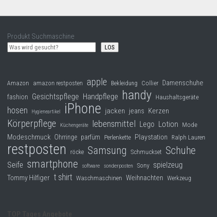
Produkt Suchmaschine
LOS
apple
Damenschuhe
Collier
Amazon
amazon restposten
Bekleidung
handy
Gesichtspflege
Handpflege
fashion
Haushaltsgeräte
iPhone
hosen
jacken
jeans
Kerzen
Hygieneartikel
Körperpflege
lebensmittel
Lego
Lotion
Mode
Küchengeräte
Modeschmuck
Playstation
Ohrringe
parfüm
Perlenkette
Ralph Lauren
restposten
Samsung
Schuhe
röcke
Schmuckset
smartphone
Seife
spielzeug
Sony
software
sonderposten
t shirt
Tommy Hilfiger
Weihnachten
Waschmaschinen
Werkzeug
TOP Tages Angebote