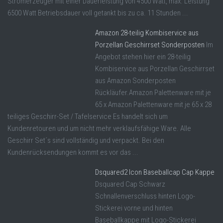
Stromerzeuger mit einer Dauerleistung von 4500 Watt, max. Leistung
6500 Watt Betriebsdauer voll getankt bis zu ca. 11 Stunden ...
Amazon 28-teilig Kombiservice aus
Porzellan Geschirrset Sonderposten
Im
Angebot stehen hier ein 28-teilig
Kombiservice aus Porzellan Geschirrset
aus Amazon Sonderposten
Rückläufer.Amazon Palettenware mit je
65 x Amazon Palettenware mit je 65 x 28
teiliges Geschirr-Set / Tafelservice Es handelt sich um
Kundenretouren und um nicht mehr verklaufsfähige Ware. Alle
Geschirr Set´s sind vollständig und verpackt. Bei den
Kundenrücksendungen kommt es vor das ...
Dsquared2 Icon Baseballcap Cap Kappe
Dsquared Cap Schwarz
Schnallenverschluss hinten Logo-
Stickerei vorne und hinten
Baseballkappe mit Logo-Stickerei