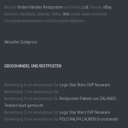
Bei uns
finden Händler Restposten
von Penny,
Lidl
, Norma,
eBay
,
Amazon, Kaufland, Zalando, Netto,
Aldi
sowie vielen weiteren
Versandhandelsketten und Discounter Märkten.
Aktueller Goldpreis
GROSSHANDEL UND RESTPOSTEN
Bewertung
4
von
anonymous
für
Lego Star Wars OVP Neuware
Bewertung
1
von
anonymous
für
Bewertung
3
von
anonymous
für
Restposten Pakete von ZALANDO
Textilien bunt gemischt
Bewertung
2
von
anonymous
für
Lego Star Wars OVP Neuware
Bewertung
3
von
anonymous
für
POLO RALPH LAUREN Grosshandel