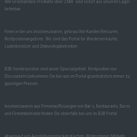
Alle Großhandels Produkte über 2 Mill. sind sofort aus unseren Lager
lieferbar.
Finen ie bei uns Insolvenzwaren, gebrauchte Kunden Retouren,
Restpostenangebote. Wir sind das Portal für Wiederverkäufer,
Ladenbesitzer und Onlineshopbetreiber.
B2B Sonderposten sind unser Specialgebiet. Restposten von
Discountern bekommen Sie bei uns im Portal grundsätzlich immer zu
günstigen Preisen.
Insolvenzwaren aus Firmenauflösungen von Bar´s, Restaurants, Büros
und Firmenbetriebe finden SIe ebenfalls bei uns im B2B Portal.
Abverkauf von Ausstellungsstücken Küchen, Wohnzimmer Möbeln,