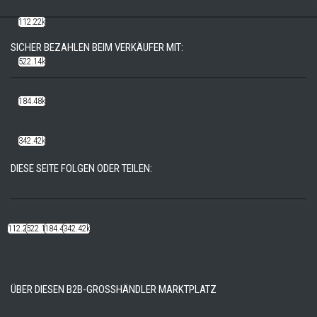
112.22k
SICHER BEZAHLEN BEIM VERKÄUFER MIT:
522.14k
184.48k
342.42k
DIESE SEITE FOLGEN ODER TEILEN:
112.22k
522.14k
184.48k
342.42k
ÜBER DIESEN B2B-GROSSHÄNDLER MARKTPLATZ