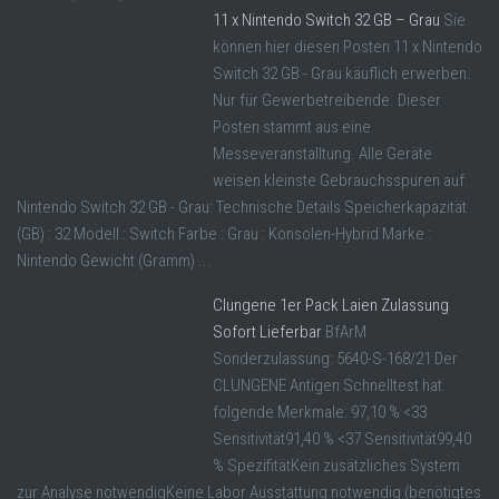
11 x Nintendo Switch 32 GB – Grau
Sie
können hier diesen Posten 11 x Nintendo
Switch 32 GB - Grau käuflich erwerben.
Nur für Gewerbetreibende. Dieser
Posten stammt aus eine
Messeveranstalltung. Alle Geräte
weisen kleinste Gebrauchsspuren auf.
Nintendo Switch 32 GB - Grau: Technische Details Speicherkapazität
(GB) : 32 Modell : Switch Farbe : Grau : Konsolen-Hybrid Marke :
Nintendo Gewicht (Gramm) ...
Clungene 1er Pack Laien Zulassung
Sofort Lieferbar
BfArM
Sonderzulassung: 5640-S-168/21 Der
CLUNGENE Antigen Schnelltest hat
folgende Merkmale: 97,10 % <33
Sensitivität91,40 % <37 Sensitivität99,40
% SpezifitätKein zusätzliches System
zur Analyse notwendigKeine Labor Ausstattung notwendig (benötigtes