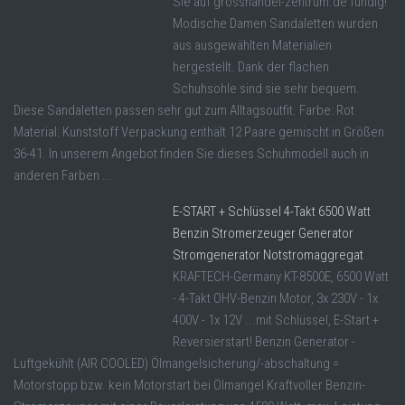
Sie auf grosshandel-zentrum.de fündig!
Modische Damen Sandaletten wurden
aus ausgewählten Materialien
hergestellt. Dank der flachen
Schuhsohle sind sie sehr bequem.
Diese Sandaletten passen sehr gut zum Alltagsoutfit. Farbe: Rot
Material: Kunststoff Verpackung enthält 12 Paare gemischt in Größen
36-41. In unserem Angebot finden Sie dieses Schuhmodell auch in
anderen Farben ...
E-START + Schlüssel 4-Takt 6500 Watt
Benzin Stromerzeuger Generator
Stromgenerator Notstromaggregat
KRAFTECH-Germany KT-8500E, 6500 Watt
- 4-Takt OHV-Benzin Motor, 3x 230V - 1x
400V - 1x 12V ...mit Schlüssel, E-Start +
Reversierstart! Benzin Generator -
Luftgekühlt (AIR COOLED) Ölmangelsicherung/-abschaltung =
Motorstopp bzw. kein Motorstart bei Ölmangel Kraftvoller Benzin-