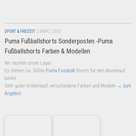
Dropshipping-Produkte
B2B Produkte
Grosshandel
SPORT & FREIZEIT
5 MÄRZ, 2023
Amazon
Puma Fußballshorts Sonderposten -Puma
Aldi
Fußballshorts Farben & Modellen
Lidl
Wir räumen unser Lager
Kostenlos verkaufen
Es stehen ca. 5000x
Puma
Fussball
Shorts für den Abverkauf
Anmelden
bereit
Sehr guter Größenlauf, verschiedene Farben und Modelle
→ zum
Kostenlos Registrieren
Angebot
Newsletter