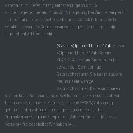
Material ist im Lieferumfang enthalten)Ergebnis in 15
MinutenLagertemperatur 4 bis 30 °C (Lagerung bei Zimmertemperatur
Lieferumfang:1x Testkasette1x Abstrich besteck1x Röhrchen1x
Extraktionslösung1x Gebrauchsanweisung Artikelnummer nicht
angegebenEAN Code nicht ...
(Klasse A) Iphone 11 pro 512gb
(Klasse
A) Iphone 11 pro 512gb Sie sind
KLASSE-A-TelefoneSie werden fair
verwendet. Sehr geringe
Gebrauchsspuren.Sie sehen aus wie
neu, nur sehr wenige
Gebrauchsspuren.Keine sichtbaren
Kratzer, keine Beschädigung des Bildschirms, kein Austausch von
Teilen.ausgezeichneter Batteriezustand (87–98 %)Vollständig
getestet und in voll funktionsfähigem ZustandSie sind in
Originalverpackung und komplettem Zubehör.Sie sind für jedes
Netzwerk freigeschaltet.Wir haben 64 ...