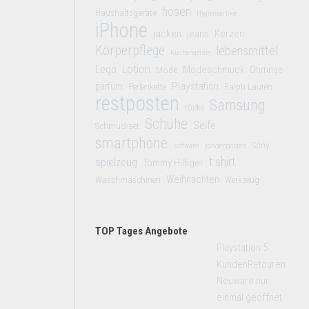
hosen
Haushaltsgeräte
Hygieneartikel
iPhone
jacken
jeans
Kerzen
Körperpflege
lebensmittel
Küchengeräte
Lego
Lotion
Modeschmuck
Mode
Ohrringe
Playstation
parfüm
Perlenkette
Ralph Lauren
restposten
Samsung
röcke
Schuhe
Seife
Schmuckset
smartphone
Sony
software
sonderposten
t shirt
spielzeug
Tommy Hilfiger
Weihnachten
Waschmaschinen
Werkzeug
TOP Tages Angebote
Playstation 5
KundenRetouren
Neuware nur
einmal geöffnet