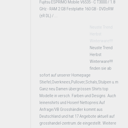
Fujitsu ESPRIMO Mobile V6535 - C T3000 / 1.8
GHz - RAM 2 GB Festplatte 160 GB - DVD±RW
(±R DL) / ...
Neuste Trend
Herbst
Winterware!!!!
Neuste Trend
Herbst
Winterware!!!!
finden sie ab
sofort auf unserer Homepage
Stiefel,Overknees,Pullover,Schals,Stulpen u.m
Ganz neu Damen übergrössen Shirts top
Modelle in versch. Farben und Designs. Auch
leinenshirts und Hosen! Nettopreis:Auf
Anfrage/VB Grosshändler kommt aus
Deutschland und hat 17 Angebote aktuell auf
grosshandel-zentrum.de eingestellt. Weitere