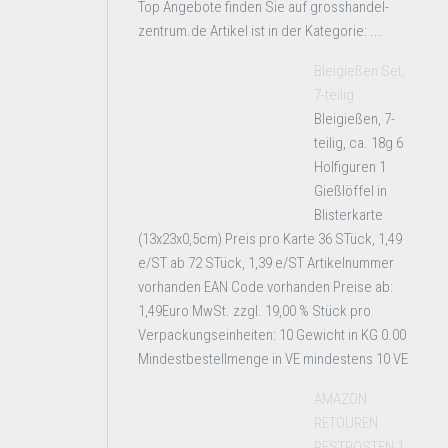
Top Angebote finden Sie auf grosshandel-
zentrum.de Artikel ist in der Kategorie: ...
Bleigießen Set,
7-teilig
Bleigießen, 7-
teilig, ca. 18g 6
Holfiguren 1
Gießlöffel in
Blisterkarte
(13x23x0,5cm) Preis pro Karte 36 STück, 1,49
e/ST ab 72 STück, 1,39 e/ST Artikelnummer
vorhanden EAN Code vorhanden Preise ab:
1,49Euro MwSt. zzgl. 19,00 % Stück pro
Verpackungseinheiten: 10 Gewicht in KG 0.00
Mindestbestellmenge in VE mindestens 10 VE
AMAZON
RETOUREN
RESTPOSTEN 1.