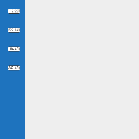
112.22k
522.14k
184.48k
342.42k