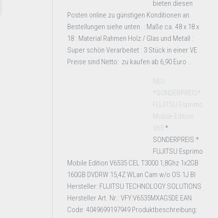
bieten diesen
Posten online zu günstigen Konditionen an.
Bestellungen siehe unten. : Maße ca. 48 x 18 x
18 : Material Rahmen Holz / Glas und Metall :
Super schön Verarbeitet : 3 Stück in einer VE
Preise sind Netto: zu kaufen ab 6,90 Euro ...
NEU
*SONDERPREIS*
FUJITSU Esprimo
Mobile Edition
V65
*
SONDERPREIS *
FUJITSU Esprimo
Mobile Edition V6535 CEL T3000 1,8Ghz 1x2GB
160GB DVDRW 15,4Z WLan Cam w/o OS 1J BI
Hersteller: FUJITSU TECHNOLOGY SOLUTIONS
Hersteller Art. Nr.: VFY:V6535MXAG5DE EAN
Code: 4049699197949 Produktbeschreibung: