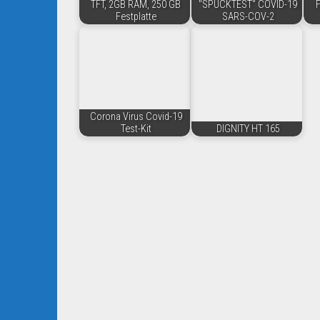
TFT, 2GB RAM, 250 GB
"SPUCKTEST" COVID-19
F
Festplatte
SARS-COV-2
Corona Virus Covid-19
Test-Kit
DIGNITY HT 165