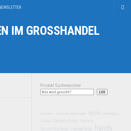
NEWSLETTER
N IM GROSSHANDEL
Produkt Suchmaschine
LOS
apple
Amazon
amazon restposten
Bekleidung
Damenschuhe
Collier
fashion
handy
Gesichtspflege
Handpflege