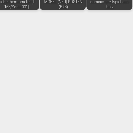
ieberthermometer (T-
MÖBEL (NEU) POSTEN
dominio-brettspiel-aus-
168/Yoda-001)
(B2B)
holz