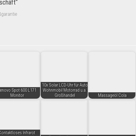
schäft“
aßgarantie
10x Solar LCD-Uhr für Auto
enovo Spot 600 L171
Wohnmobil Motorrad u.a.
Monitor
Großhandel
Massageöl Cola
Kontaktloses Infrarot