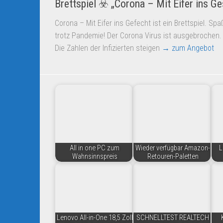
Brettspiel ☣️ „Corona – Mit Eifer ins Ge
Corona – Mit Eifer ins Gefecht ist ein Brettspiel. Sp
trotz Pandemie! Der Corona Virus ist ausgebrochen.
Die Zahlen der Infizierten steigen
→ zum Angebot
All in one PC zum
Wieder verfügbar Amazon-
L
Wahnsinnspreis
Retouren-Paletten
Lenovo All-in-One 18,5 Zoll
SCHNELLTEST REALTECH