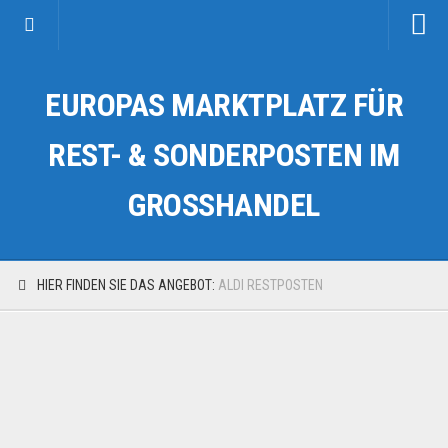
Startseite
EUROPAS MARKTPLATZ FÜR
Kategorien
Auto & Motorrad
REST- & SONDERPOSTEN IM
Drogerie & Tierbedarf
GROSSHANDEL
Fahrzeuge & Transport
Fashion & Mode
Garten & Werkzeug
HIER FINDEN SIE DAS ANGEBOT:
ALDI RESTPOSTEN
Geschäft, Büro & Schreibwaren
Geschenkartikel
Haushaltswaren
Handy und Smartphone
Kosmetik & Pflege