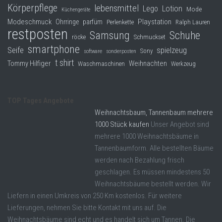
Körperpflege
lebensmittel
Lego
Lotion
Mode
Küchengeräte
Modeschmuck
Playstation
Ohrringe
parfüm
Perlenkette
Ralph Lauren
restposten
Samsung
Schuhe
röcke
Schmuckset
smartphone
Seife
spielzeug
Sony
software
sonderposten
t shirt
Tommy Hilfiger
Weihnachten
Waschmaschinen
Werkzeug
TOP Tages Angebote
Weihnachtsbaum, Tannenbaum mehrere
1000 Stück kaufen
Unser Angebot sind
mehrere 1000 Weihnachtsbäume in
Tannenbaumform. Alle bestellten Bäume
werden nach Bezahlung frisch
geschlagen. Es müssen mindestens 50
Weihnachtsbäume bestellt werden. Wir
Liefern in einen Umkreis von 250 Km kostenlos. Für weitere
Lieferungen, nehmen Sie bitte Kontakt mit uns auf. Die
Weihnachtsbäume sind echt und es handelt sich um Tannen. Die