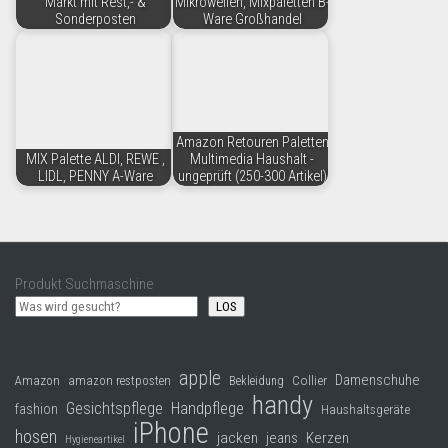
Markt mit Rest,- &
Mikrowellen, Mixpaletten B-
Sonderposten
Ware Großhandel
Amazon Retouren Paletten
MIX Palette ALDI, REWE ,
Multimedia Haushalt -
LIDL, PENNY A-Ware
ungeprüft (250-300 Artikel)
Produkt Suchmaschine
LOS
apple
Damenschuhe
Collier
Amazon
amazon restposten
Bekleidung
handy
Gesichtspflege
Handpflege
fashion
Haushaltsgeräte
iPhone
hosen
jacken
jeans
Kerzen
Hygieneartikel