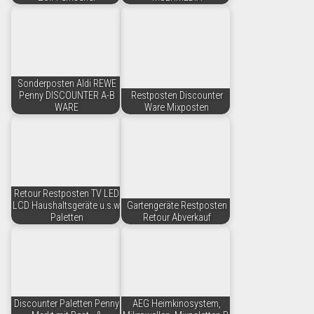
Sonderposten Aldi REWE
Penny DISCOUNTER A-B
Restposten Discounter
WARE
Ware Mixposten
Retour Restposten TV LED
LCD Haushaltsgeräte u.s.w.
Gartengeräte Restposten
Paletten
Retour Abverkauf
Discounter Paletten Penny
AEG Heimkinosystem,