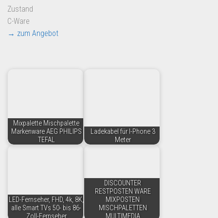
Zustand
C-Ware
→ zum Angebot
Mixpalette Mischpalette
Markenware AEG PHILIPS
Ladekabel für I-Phone 3
TEFAL
Meter
DISCOUNTER
RESTPOSTEN WARE
LED-Fernseher, FHD, 4k, 8K,
MIXPOSTEN
alle Smart TVs 50- bis 86-
MISCHPALETTEN
Zoll-Fernseher
MULTIMEDIA