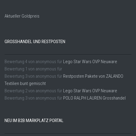
Aktueller Goldpreis
GROSSHANDEL UND RESTPOSTEN
Bewertung
4
von
anonymous
für
Lego Star Wars OVP Neuware
Bewertung
1
von
anonymous
für
Bewertung
3
von
anonymous
für
Restposten Pakete von ZALANDO
Textilien bunt gemischt
Bewertung
2
von
anonymous
für
Lego Star Wars OVP Neuware
Bewertung
3
von
anonymous
für
POLO RALPH LAUREN Grosshandel
NEU IM B2B MARKPLATZ PORTAL