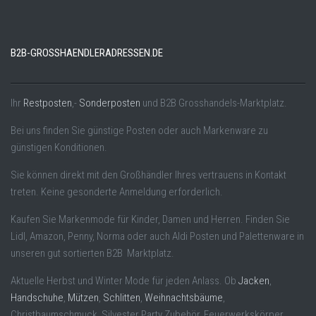
B2B-GROSSHAENDLERADRESSEN.DE
Ihr
Restposten
,-
Sonderposten
und B2B Grosshandels-Marktplatz.
Bei uns finden Sie günstige Posten oder auch Markenware zu
günstigen Konditionen.
Sie können direkt mit den Großhändler Ihres vertrauens in Kontakt
treten. Keine gesonderte Anmeldung erforderlich.
Kaufen Sie Markenmode für Kinder, Damen und Herren. Finden Sie
Lidl, Amazon, Penny, Norma oder auch Aldi Posten und Palettenware in
unseren gut sortierten B2B Marktplatz.
Aktuelle Herbst und Winter Mode für jeden Anlass. Ob
Jacken
,
Handschuhe
,
Mützen
,
Schlitten
,
Weihnachtsbäume
,
Christbaumschmuck, Silvester Party Zubehör, Feuerwerkskörper