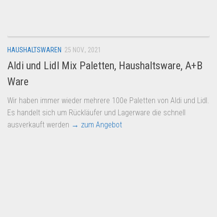
Dropshipping-Produkte
B2B Produkte
Grosshandel
HAUSHALTSWAREN
25 NOV., 2021
Amazon
Aldi und Lidl Mix Paletten, Haushaltsware, A+B
Aldi
Ware
Lidl
Wir haben immer wieder mehrere 100e Paletten von Aldi und Lidl.
Kostenlos verkaufen
Es handelt sich um Rückläufer und Lagerware die schnell
Anmelden
ausverkauft werden
→ zum Angebot
Kostenlos Registrieren
Newsletter