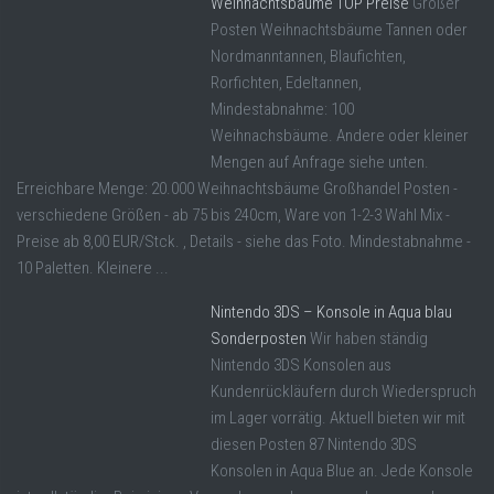
Weihnachtsbäume TOP Preise
Großer
Posten Weihnachtsbäume Tannen oder
Nordmanntannen, Blaufichten,
Rorfichten, Edeltannen,
Mindestabnahme: 100
Weihnachsbäume. Andere oder kleiner
Mengen auf Anfrage siehe unten.
Erreichbare Menge: 20.000 Weihnachtsbäume Großhandel Posten -
verschiedene Größen - ab 75 bis 240cm, Ware von 1-2-3 Wahl Mix -
Preise ab 8,00 EUR/Stck. , Details - siehe das Foto. Mindestabnahme -
10 Paletten. Kleinere ...
Nintendo 3DS – Konsole in Aqua blau
Sonderposten
Wir haben ständig
Nintendo 3DS Konsolen aus
Kundenrückläufern durch Wiederspruch
im Lager vorrätig. Aktuell bieten wir mit
diesen Posten 87 Nintendo 3DS
Konsolen in Aqua Blue an. Jede Konsole