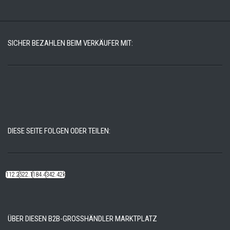
SICHER BEZAHLEN BEIM VERKÄUFER MIT:
DIESE SEITE FOLGEN ODER TEILEN:
112.22k
522.14k
184.48k
342.42k
ÜBER DIESEN B2B-GROSSHÄNDLER MARKTPLATZ