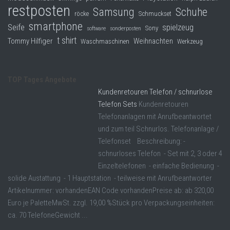
restposten
Samsung
Schuhe
röcke
Schmuckset
smartphone
Seife
spielzeug
Sony
software
sonderposten
t shirt
Tommy Hilfiger
Weihnachten
Waschmaschinen
Werkzeug
TOP Tages Angebote
Kundenretouren Telefon / schnurlose
Telefon Sets
Kundenretouren
Telefonanlagen mit Anrufbeantwortet
und zum teil Schnurlos. Telefonanlage /
Telefonset Beschreibung: -
schnurloses Telefon - Set mit 2, 3 oder 4
Einzeltelefonen - einfache Bedienung -
solide Austattung - 1 Hauptstation - teilweise mit Anrufbeantworter
Artikelnummer: vorhandenEAN Code vorhandenPreise ab: ab 320,00
Euro je PaletteMwSt. zzgl. 19,00 %Stück pro Verpackungseinheiten:
ca. 70 TelefoneGewicht ...