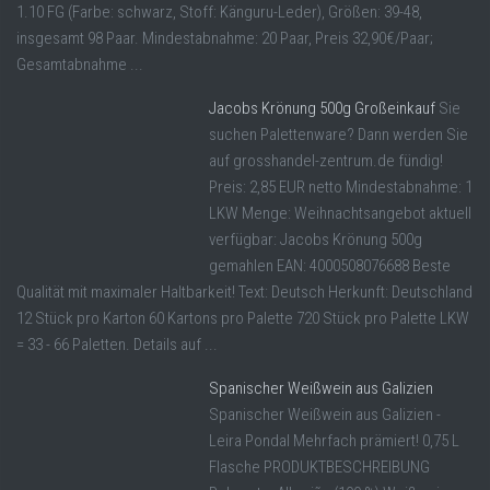
1.10 FG (Farbe: schwarz, Stoff: Känguru-Leder), Größen: 39-48,
insgesamt 98 Paar. Mindestabnahme: 20 Paar, Preis 32,90€/Paar;
Gesamtabnahme ...
Jacobs Krönung 500g Großeinkauf
Sie
suchen Palettenware? Dann werden Sie
auf grosshandel-zentrum.de fündig!
Preis: 2,85 EUR netto Mindestabnahme: 1
LKW Menge: Weihnachtsangebot aktuell
verfügbar: Jacobs Krönung 500g
gemahlen EAN: 4000508076688 Beste
Qualität mit maximaler Haltbarkeit! Text: Deutsch Herkunft: Deutschland
12 Stück pro Karton 60 Kartons pro Palette 720 Stück pro Palette LKW
= 33 - 66 Paletten. Details auf ...
Spanischer Weißwein aus Galizien
Spanischer Weißwein aus Galizien -
Leira Pondal Mehrfach prämiert! 0,75 L
Flasche PRODUKTBESCHREIBUNG