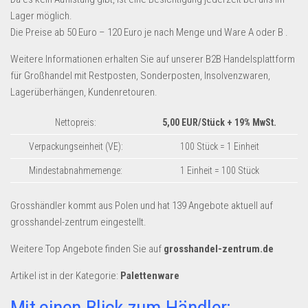
Dropshipping-Produkte
Lager möglich.
B2B Produkte
Die Preise ab 50 Euro – 120 Euro je nach Menge und Ware A oder B .
Grosshandel
Weitere Informationen erhalten Sie auf unserer B2B Handelsplattform
Amazon
für Großhandel mit Restposten, Sonderposten, Insolvenzwaren,
Lagerüberhängen, Kundenretouren.
Aldi
Nettopreis:
5,00 EUR/Stück
+ 19% MwSt.
Lidl
Verpackungseinheit (VE):
100 Stück = 1 Einheit
Kostenlos verkaufen
Mindestabnahmemenge:
1 Einheit = 100 Stück
Anmelden
Kostenlos Registrieren
Grosshändler kommt aus Polen und hat 139 Angebote aktuell auf
grosshandel-zentrum eingestellt.
Newsletter
Weitere Top Angebote finden Sie auf
grosshandel-zentrum.de
Artikel ist in der Kategorie:
Palettenware
Mit einen Blick zum Händler: