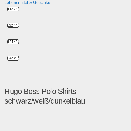
Lebensmittel & Getränke
112.22k
522.14k
184.48k
342.42k
Hugo Boss Polo Shirts
schwarz/weiß/dunkelblau
Hugo Boss Polo Shirt Bas...
Fashion & Mode