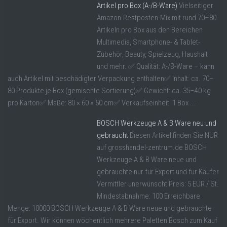
Artikel pro Box (A-/B-Ware)
Vielseitiger
Amazon-Restposten-Mix mit rund 70–80
Artikeln pro Box aus den Bereichen
Multimedia, Smartphone- & Tablet-
Zubehör, Beauty, Spielzeug, Haushalt
und mehr. ✅ Qualität: A-/B-Ware – kann
auch Artikel mit beschädigter Verpackung enthalten✅ Inhalt: ca. 70–
80 Produkte je Box (gemischte Sortierung)✅ Gewicht: ca. 35–40 kg
pro Karton✅ Maße: 80 × 60 × 50 cm✅ Verkaufseinheit: 1 Box ...
BOSCH Werkzeuge A & B Ware neu und
gebraucht
Diesen Artikel finden Sie NUR
auf grosshandel-zentrum.de BOSCH
Werkzeuge A & B Ware neue und
gebrauchte nur für Export und für Käufer
Vermittler unerwünscht Preis: 5 EUR / St.
Mindestabnahme: 100 Erreichbare
Menge: 10000 BOSCH Werkzeuge A & B Ware neue und gebrauchte
für Export. Wir können wöchentlich mehrere Paletten Bosch zum Kauf