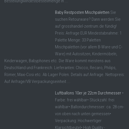
BestellungMindestbestellmenge in ...
Baby Restposten Mischpaletten
Sie
suchen Retourware? Dann werden Sie
auf grosshandel-zentrum.de fündig!
Preis: Anfrage EUR Mindestabnahme: 1
Palette Menge: 33 Paletten
Mischpaletten (vor allem B-Ware und C-
Ware) mit Autositzen, Kindermöbeln,
Kinderwagen, Babyphones etc. Die Ware kommt meistens aus
Deutschland und Frankreich. Lieferanten: Chicco, Recaro, Philips,
Römer, Maxi-Cosi etc. Ab Lager Polen. Details auf Anfrage. Nettopreis:
Auf Anfrage/VB Verpackungseinheit ...
Luftballons 10er je 22cm Durchmesser
•
Farbe: frei wählbar• Stückzahl: frei
wählbar• Ballondurchmesser: ca. 28 cm-
von oben nach unten gemessen•
Verpackung: Hochwertiger
Klarsichtbeutel• High Quality -