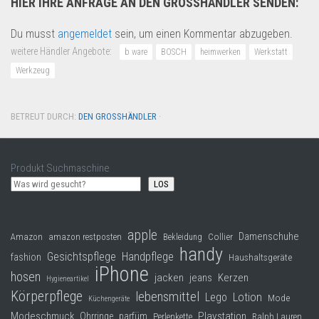
HIER IHRE ANFRAGE AN DEN GROSSHÄNDLER SENDEN:
Du musst
angemeldet
sein, um einen Kommentar abzugeben.
weitere Händler Angebote:
b ware
BOSCH
heimwerken
Werkstatt
Werkzeug
BETREUT DURCH:
DEN GROSSHÄNDLER
·
Produkt Suchmaschine
LOS
apple
Damenschuhe
Collier
Amazon
amazon restposten
Bekleidung
handy
Gesichtspflege
Handpflege
fashion
Haushaltsgeräte
iPhone
hosen
jacken
jeans
Kerzen
Hygieneartikel
Körperpflege
lebensmittel
Lego
Lotion
Mode
Küchengeräte
Modeschmuck
Playstation
Ohrringe
parfüm
Perlenkette
Ralph Lauren