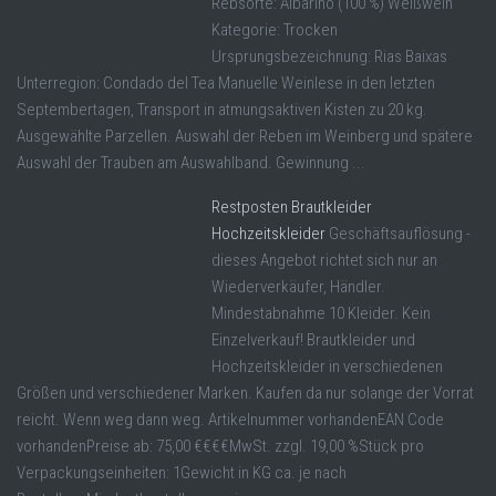
Rebsorte: Albariño (100 %) Weißwein
Kategorie: Trocken
Ursprungsbezeichnung: Rias Baixas
Unterregion: Condado del Tea Manuelle Weinlese in den letzten
Septembertagen, Transport in atmungsaktiven Kisten zu 20 kg.
Ausgewählte Parzellen. Auswahl der Reben im Weinberg und spätere
Auswahl der Trauben am Auswahlband. Gewinnung ...
Restposten Brautkleider
Hochzeitskleider
Geschäftsauflösung -
dieses Angebot richtet sich nur an
Wiederverkäufer, Händler.
Mindestabnahme 10 Kleider. Kein
Einzelverkauf! Brautkleider und
Hochzeitskleider in verschiedenen
Größen und verschiedener Marken. Kaufen da nur solange der Vorrat
reicht. Wenn weg dann weg. Artikelnummer vorhandenEAN Code
vorhandenPreise ab: 75,00 €€€€MwSt. zzgl. 19,00 %Stück pro
Verpackungseinheiten: 1Gewicht in KG ca. je nach