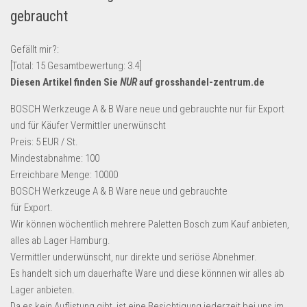
gebraucht
Lebensmittel & Getränke
Multimedia & Elektro
Gefällt mir?:
Münzen
[Total:
15
Gesamtbewertung:
3.4
]
Diesen Artikel finden Sie
NUR
auf grosshandel-zentrum.de
Spielzeug & Games
Schuhe & Accessoires
BOSCH Werkzeuge A & B Ware neue und gebrauchte nur für Export
und für Käufer Vermittler unerwünscht
Sport & Freizeit
Preis: 5 EUR / St.
Uhren & Schmuck
Mindestabnahme: 100
Erreichbare Menge: 10000
Wohnen & Einrichten
BOSCH Werkzeuge A & B Ware neue und gebrauchte
Restposten-Angebote
für Export.
Restposten für Privatpersonen
Wir können wöchentlich mehrere Paletten Bosch zum Kauf anbieten,
alles ab Lager Hamburg.
eBay Restposten kaufen
Vermittler underwünscht, nur direkte und seriöse Abnehmer.
Sonderposten-Angebote
Es handelt sich um dauerhafte Ware und diese könnnen wir alles ab
Saison & Eventprodkte
Lager anbieten.
Da es kein Auflistung gibt, ist eine Besichtigung jederzeit bei uns im