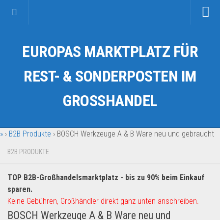
Startseite
EUROPAS MARKTPLATZ FÜR
Kategorien
Auto & Motorrad
REST- & SONDERPOSTEN IM
Drogerie & Tierbedarf
GROSSHANDEL
Fahrzeuge & Transport
Fashion & Mode
»
›
B2B Produkte
›
BOSCH Werkzeuge A & B Ware neu und gebraucht
Garten & Werkzeug
Geschäft, Büro & Schreibwaren
B2B PRODUKTE
Geschenkartikel
TOP B2B-Großhandelsmarktplatz - bis zu 90% beim Einkauf
Haushaltswaren
sparen.
Handy und Smartphone
Keine Gebühren, Großhändler direkt ganz unten anschreiben.
BOSCH Werkzeuge A & B Ware neu und
Kosmetik & Pflege