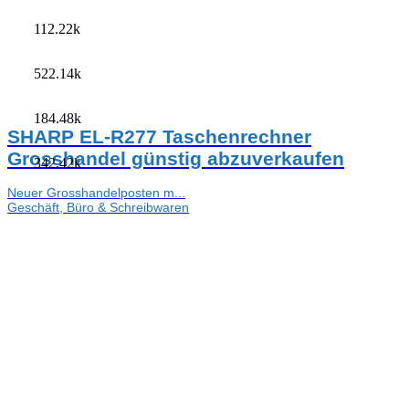
112.22k
522.14k
184.48k
SHARP EL-R277 Taschenrechner
Grosshandel günstig abzuverkaufen
342.42k
Neuer Grosshandelposten m...
Geschäft, Büro & Schreibwaren