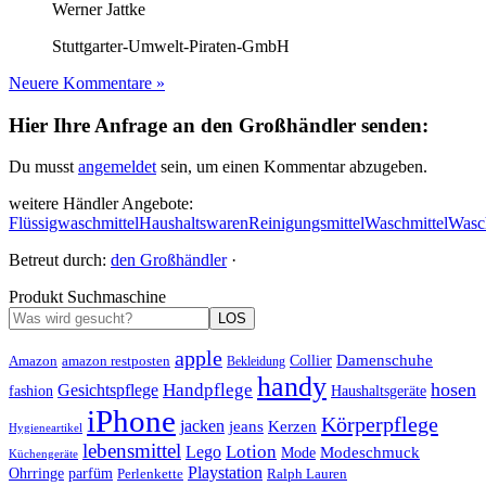
Werner Jattke
Stuttgarter-Umwelt-Piraten-GmbH
Neuere Kommentare »
Hier Ihre Anfrage an den Großhändler senden:
Du musst
angemeldet
sein, um einen Kommentar abzugeben.
weitere Händler Angebote:
Flüssigwaschmittel
Haushaltswaren
Reinigungsmittel
Waschmittel
Wasc
Betreut durch:
den Großhändler
·
Produkt Suchmaschine
LOS
apple
Damenschuhe
Amazon
Collier
amazon restposten
Bekleidung
handy
hosen
Handpflege
Gesichtspflege
fashion
Haushaltsgeräte
iPhone
Körperpflege
jacken
Kerzen
jeans
Hygieneartikel
lebensmittel
Lotion
Lego
Modeschmuck
Mode
Küchengeräte
Playstation
Ohrringe
parfüm
Perlenkette
Ralph Lauren