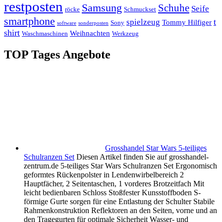
restposten
Samsung
Schuhe
Seife
röcke
Schmuckset
smartphone
t
spielzeug
Tommy Hilfiger
Sony
software
sonderposten
shirt
Weihnachten
Waschmaschinen
Werkzeug
TOP Tages Angebote
Grosshandel Star Wars 5-teiliges
Schulranzen Set
Diesen Artikel finden Sie auf grosshandel-
zentrum.de 5-teiliges Star Wars Schulranzen Set Ergonomisch
geformtes Rückenpolster in Lendenwirbelbereich 2
Hauptfächer, 2 Seitentaschen, 1 vorderes Brotzeitfach Mit
leicht bedienbaren Schloss Stoßfester Kunsstoffboden S-
förmige Gurte sorgen für eine Entlastung der Schulter Stabile
Rahmenkonstruktion Reflektoren an den Seiten, vorne und an
den Tragegurten für optimale Sicherheit Wasser- und