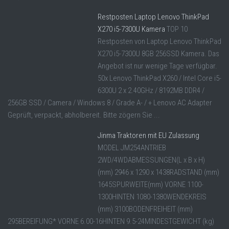
Restposten Laptop Lenovo ThinkPad
X270 i5-7300U Kamera
TOP 10
Restposten von Laptop Lenovo ThinkPad
X270 i5-7300U 8GB 256SSD Kamera. Das
Angebot ist nur wenige Tage verfügbar.
50x Lenovo ThinkPad X260 / Intel Core i5-
6300U 2 x 2.40GHz / 8192MB DDR4 /
256GB SSD / Camera / Windows 8 / Grade A- / + Lenovo AC Adapter
Geprüft, verpackt, abholbereit. Bitte zögern Sie ...
Jinma Traktoren mit EU Zulassung
MODEL JM254ANTRIEB
2WD/4WDABMESSUNGEN(L x B x H)
(mm) 2946 x 1290 x 1438RADSTAND (mm)
1645SPURWEITE(mm) VORNE 1100-
1300HINTEN 1080-1380WENDEKREIS
(mm) 3100BODENFREIHEIT (mm)
295BEREIFUNG* VORNE 6.00-16HINTEN 9.5-24MINDESTGEWICHT (kg)