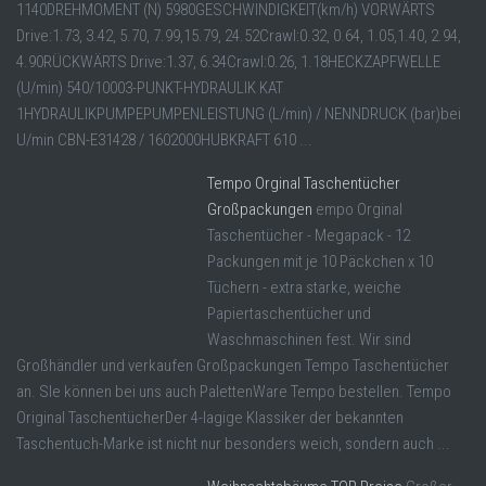
1140DREHMOMENT (N) 5980GESCHWINDIGKEIT(km/h) VORWÄRTS
Drive:1.73, 3.42, 5.70, 7.99,15.79, 24.52Crawl:0.32, 0.64, 1.05,1.40, 2.94,
4.90RÜCKWÄRTS Drive:1.37, 6.34Crawl:0.26, 1.18HECKZAPFWELLE
(U/min) 540/10003-PUNKT-HYDRAULIK KAT
1HYDRAULIKPUMPEPUMPENLEISTUNG (L/min) / NENNDRUCK (bar)bei
U/min CBN-E31428 / 1602000HUBKRAFT 610 ...
Tempo Orginal Taschentücher
Großpackungen
empo Orginal
Taschentücher - Megapack - 12
Packungen mit je 10 Päckchen x 10
Tüchern - extra starke, weiche
Papiertaschentücher und
Waschmaschinen fest. Wir sind
Großhändler und verkaufen Großpackungen Tempo Taschentücher
an. SIe können bei uns auch PalettenWare Tempo bestellen. Tempo
Original TaschentücherDer 4-lagige Klassiker der bekannten
Taschentuch-Marke ist nicht nur besonders weich, sondern auch ...