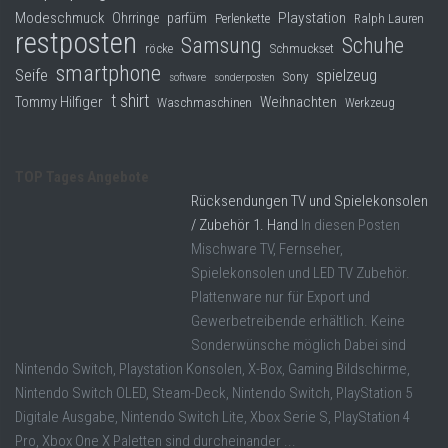
Modeschmuck
Playstation
Ohrringe
parfüm
Perlenkette
Ralph Lauren
restposten
Samsung
Schuhe
röcke
Schmuckset
smartphone
Seife
spielzeug
Sony
software
sonderposten
t shirt
Tommy Hilfiger
Weihnachten
Waschmaschinen
Werkzeug
TOP Tages Angebote
Rücksendungen TV und Spielekonsolen
/ Zubehör 1. Hand
In diesen Posten
Mischware TV, Fernseher,
Spielekonsolen und LED TV Zubehör.
Plattenware nur für Export und
Gewerbetreibende erhältlich. Keine
Sonderwünsche möglich Dabei sind
Nintendo Switch, Playstation Konsolen, X-Box, Gaming Bildschirme,
Nintendo Switch OLED, Steam-Deck, Nintendo Switch, PlayStation 5
Digitale Ausgabe, Nintendo Switch Lite, Xbox Serie S, PlayStation 4
Pro, Xbox One X Paletten sind durcheinander ...