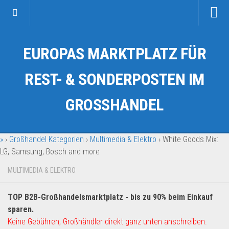
Startseite
EUROPAS MARKTPLATZ FÜR
Kategorien
Auto & Motorrad
REST- & SONDERPOSTEN IM
Drogerie & Tierbedarf
GROSSHANDEL
Fahrzeuge & Transport
Fashion & Mode
»
›
Großhandel Kategorien
›
Multimedia & Elektro
›
White Goods Mix:
Garten & Werkzeug
LG, Samsung, Bosch and more
Geschäft, Büro & Schreibwaren
MULTIMEDIA & ELEKTRO
Geschenkartikel
Haushaltswaren
TOP B2B-Großhandelsmarktplatz - bis zu 90% beim Einkauf
Handy und Smartphone
sparen.
Keine Gebühren, Großhändler direkt ganz unten anschreiben.
Kosmetik & Pflege