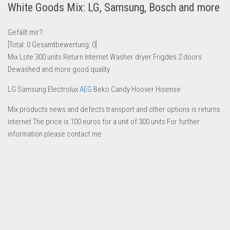
White Goods Mix: LG, Samsung, Bosch and more
Lebensmittel & Getränke
Multimedia & Elektro
Gefällt mir?:
[Total:
0
Gesamtbewertung:
0
]
Münzen
Mix Lote 300 units Return Internet Washer dryer Frigdes 2 doors
Spielzeug & Games
Dewashed and more good quality
Schuhe & Accessoires
LG Samsung Electrolux
AEG
Beko Candy Hoover Hisense
Sport & Freizeit
Mix products news and defects transport and other options is returns
Uhren & Schmuck
internet The price is 100 euros for a unit of 300 units For further
Wohnen & Einrichten
information please contact me
Restposten-Angebote
Restposten für Privatpersonen
eBay Restposten kaufen
Sonderposten-Angebote
Saison & Eventprodkte