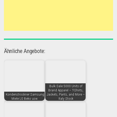
Ähnliche Angebote:
Bulk Sale 5000 Units of
Brand Apparel – T-Shirts,
Kondenstrockner Samsung
Jackets, Pants, and More –
Miele LG Beko usw.
Italy Stock