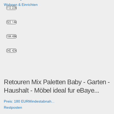
Wohnen & Einrichten
112.22k
522.14k
184.48k
342.42k
Retouren Mix Paletten Baby - Garten -
Haushalt - Möbel ideal fur eBaye...
Preis: 180 EURMindestabnah...
Restposten