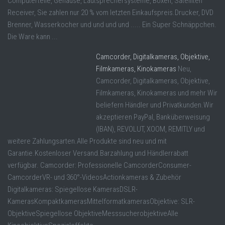
Computerteile, Gehäuse, Lautsprechersysteme, Boxen, Satelliten
Receiver, Sie zahlen nur 20 % vom letzten Einkaufspreis.Drucker, DVD
Brenner, Wasserkocher und und und und ..... Ein Super Schnäppchen.
Die Ware kann ...
Camcorder, Digitalkameras, Objektive,
Filmkameras, Kinokameras
Neu,
Camcorder, Digitalkameras, Objektive,
Filmkameras, Kinokameras und mehr Wir
beliefern Händler und Privatkunden.Wir
akzeptieren PayPal, Banküberweisung
(IBAN), REVOLUT, XOOM, REMITLY und
weitere Zahlungsarten.Alle Produkte sind neu und mit
Garantie.Kostenloser Versand.Barzahlung und Händlerrabatt
verfügbar. Camcorder: Professionelle CamcorderConsumer-
CamcorderVR- und 360°-VideosActionkameras & Zubehör
Digitalkameras: Spiegellose KamerasDSLR-
KamerasKompaktkamerasMittelformatkamerasObjektive: SLR-
ObjektiveSpiegellose ObjektiveMesssucherobjektiveAlle