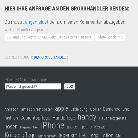
HIER IHRE ANFRAGE AN DEN GROSSHÄNDLER SENDEN:
Du musst
angemeldet
sein, um einen Kommentar abzugeben.
weitere Händler Angebote:
LG Samsung Electrolux AEG Beko Candy Hoover Hisense
White Goods Mix
BETREUT DURCH:
DEN GROSSHÄNDLER
·
Produkt Suchmaschine
LOS
apple
Damenschuhe
Collier
Amazon
amazon restposten
Bekleidung
handy
Gesichtspflege
Handpflege
fashion
Haushaltsgeräte
iPhone
hosen
jacken
jeans
Kerzen
Hygieneartikel
Körperpflege
lebensmittel
Lego
Lotion
Mode
Küchengeräte