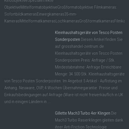
KinoobjektiveSpezialeffekte
ObjektiveMittelformatobjektiveGroßformatobjektive Filmkameras:
SofortbildkamerasEinwegkameras35-mm-
KamerasMittelformatkamerasLochkamerasGroßformatkamerasFilmkam
Kleinhaushaltsgeräte von Tesco Posten
Sonderposten
Diesen Artikel finden Sie
auf grosshandel-zentrum.de
Kleinhaushaltsgeräte von Tesco Posten
Sonderposten Preis: Anfrage / Stk.
Mindestabnahme: Anfrage Erreichbare
Menge: 34.500 Stk. Kleinhaushaltsgeräte
von Tesco Posten Sonderposten. Im Angebot 5 Artikel - Auflistung im
Anhang. Neuware, OVP, 4 Wochen Übernahmegarantie. Preise und
Einkaufsbedingungen auf Anfrage (Ware ist nicht freiverkäuflich in UK
und in einigen Ländern in ...
Gillette Mach3 Turbo 4er Klingen
Die
Mach3 Turbo Rasierklingen gleiten dank
ihrer Anti-Friction-Technologie