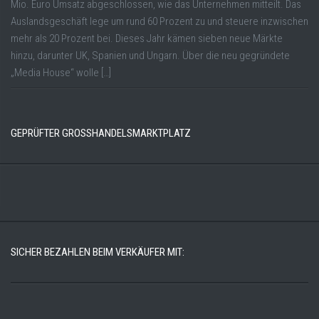
Mio. Euro Umsatz abgeschlossen, wie das Unternehmen mitteilt. Das
Auslandsgeschäft lege um rund 60 Prozent zu und steuere inzwischen
mehr als 20 Prozent bei. Dieses Jahr kämen sieben neue Märkte
hinzu, darunter UK, Spanien und Ungarn. Über die neu gegründete
„Media House“ wolle […]
GEPRÜFTER GROSSHANDELSMARKTPLATZ
SICHER BEZAHLEN BEIM VERKÄUFER MIT: