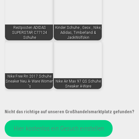
Restposten ADIDAS
Kinder Schuhe , Geox , Nike,
SUPERSTAR C77124
Adidas, Timberland &
Schuhe
JackWolfskin
Nike Free Rn 2017 Schuhe
Sneaker Neu A- Ware Women
Nike Air Max 97 QS Schuhe
´s
Sneaker A-Ware
Nicht das richtige auf unseren Großhandelsmarktplatz gefunden?
Hier kostenlos ein Gesuch einstellen