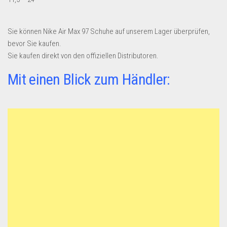
Dropshipping-Produkte
B2B Produkte
Sie können Nike Air Max 97 Schuhe auf unserem Lager überprüfen,
Grosshandel
bevor Sie kaufen.
Amazon
Sie kaufen direkt von den offiziellen Distributoren.
Aldi
Mit einen Blick zum Händler:
Lidl
Kostenlos verkaufen
Anmelden
Kostenlos Registrieren
Newsletter