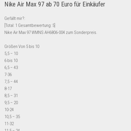
Nike Air Max 97 ab 70 Euro für Einkäufer
Lebensmittel & Getränke
Multimedia & Elektro
Gefällt mir?:
[Total:
1
Gesamtbewertung:
5
]
Münzen
Nike Air Max 97 WMNS AH6806-004 zum Sonderpreis.
Spielzeug & Games
Schuhe & Accessoires
Größen Von 5 bis 10
5,5 – 10
Sport & Freizeit
6 bis 10
Uhren & Schmuck
6,5 – 43
7-36
Wohnen & Einrichten
7,5 – 44
Restposten-Angebote
8-17
Restposten für Privatpersonen
8,5 – 31
9,5 – 20
eBay Restposten kaufen
10-24
Sonderposten-Angebote
10,5 – 35
Saison & Eventprodkte
11-32
11,5 – 24