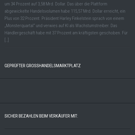
um 34 Prozent auf 3,58 Mrd. Dollar. Das über die Plattform
abgewickelte Handelsvolumen habe 115,57 Mrd. Dollar erreicht, ein
Plus von 32 Prozent. Präsident Harley Finkelstein sprach von einem
„Monsterquartal“ und verwies auf KI als Wachstumstreiber. Das
Händlergeschäft habe mit 37 Prozent am kräftigsten geschoben. Für
[…]
GEPRÜFTER GROSSHANDELSMARKTPLATZ
SICHER BEZAHLEN BEIM VERKÄUFER MIT: