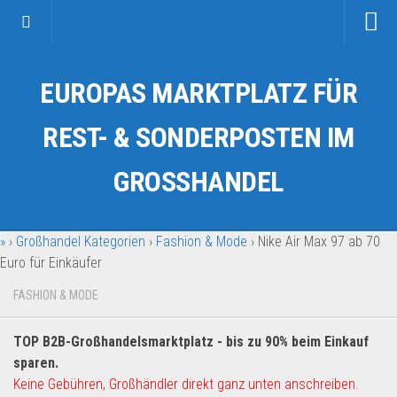
Startseite
EUROPAS MARKTPLATZ FÜR
Kategorien
Auto & Motorrad
REST- & SONDERPOSTEN IM
Drogerie & Tierbedarf
GROSSHANDEL
Fahrzeuge & Transport
Fashion & Mode
»
›
Großhandel Kategorien
›
Fashion & Mode
›
Nike Air Max 97 ab 70
Garten & Werkzeug
Euro für Einkäufer
Geschäft, Büro & Schreibwaren
FASHION & MODE
Geschenkartikel
Haushaltswaren
TOP B2B-Großhandelsmarktplatz - bis zu 90% beim Einkauf
Handy und Smartphone
sparen.
Keine Gebühren, Großhändler direkt ganz unten anschreiben.
Kosmetik & Pflege