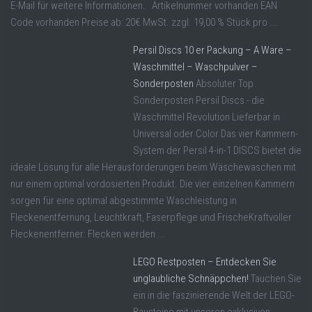
E-Mail für weitere Informationen. Artikelnummer vorhanden EAN
Code vorhanden Preise ab: 20€ MwSt. zzgl. 19,00 % Stück pro ...
Persil Discs 10 er Packung – A Ware –
Waschmittel – Waschpulver –
Sonderposten
Absoluter Top
Sonderposten Persil Discs - die
Waschmittel Revolution Lieferbar in
Universal oder Color Das vier Kammern-
System der Persil 4-in-1 DISCS bietet die
ideale Lösung für alle Herausforderungen beim Wäschewaschen mit
nur einem optimal vordosierten Produkt. Die vier einzelnen Kammern
sorgen für eine optimal abgestimmte Waschleistung in
Fleckenentfernung, Leuchtkraft, Faserpflege und FrischeKraftvoller
Fleckenentferner: Flecken werden ...
LEGO Restposten – Entdecken Sie
unglaubliche Schnäppchen!
Tauchen Sie
ein in die faszinierende Welt der LEGO-
Bausteine mit unseren exklusiven