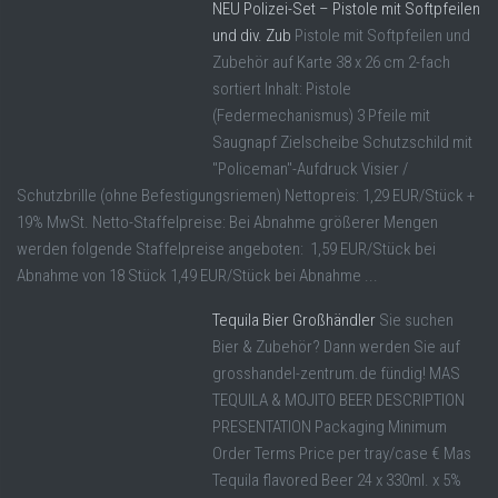
NEU Polizei-Set – Pistole mit Softpfeilen
und div. Zub
Pistole mit Softpfeilen und
Zubehör auf Karte 38 x 26 cm 2-fach
sortiert Inhalt: Pistole
(Federmechanismus) 3 Pfeile mit
Saugnapf Zielscheibe Schutzschild mit
"Policeman"-Aufdruck Visier /
Schutzbrille (ohne Befestigungsriemen) Nettopreis: 1,29 EUR/Stück +
19% MwSt. Netto-Staffelpreise: Bei Abnahme größerer Mengen
werden folgende Staffelpreise angeboten: 1,59 EUR/Stück bei
Abnahme von 18 Stück 1,49 EUR/Stück bei Abnahme ...
Tequila Bier Großhändler
Sie suchen
Bier & Zubehör? Dann werden Sie auf
grosshandel-zentrum.de fündig! MAS
TEQUILA & MOJITO BEER DESCRIPTION
PRESENTATION Packaging Minimum
Order Terms Price per tray/case € Mas
Tequila flavored Beer 24 x 330ml. x 5%