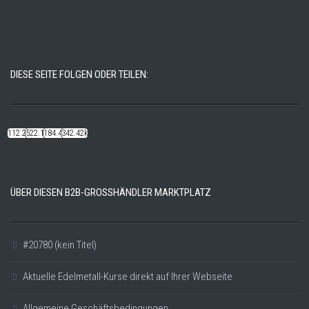
DIESE SEITE FOLGEN ODER TEILEN:
112.22k
522.14k
184.48k
342.42k
ÜBER DIESEN B2B-GROSSHÄNDLER MARKTPLATZ
#20780 (kein Titel)
Aktuelle Edelmetall-Kurse direkt auf Ihrer Webseite
Allgemeine Geschäftsbedingungen