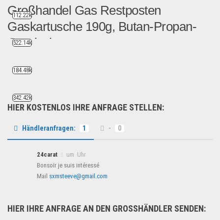
Großhandel Gas Restposten
112.22k
Gaskartusche 190g, Butan-Propan-
Gemisch
522.14k
Direkt vom Großhändler Gas...
184.48k
Sport & Freizeit
342.42k
HIER KOSTENLOS IHRE ANFRAGE STELLEN:
Händleranfragen:
1
-
0
24carat
um Uhr
Bonsoir je suis intéressé
Mail
sxmsteeve@gmail.com
HIER IHRE ANFRAGE AN DEN GROSSHÄNDLER SENDEN: