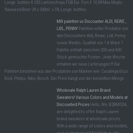
Longn. bottles 4.035 cartons/trays FOB Eur. Port € 10,99 Mas Mojito
flavoured Beer 24 x 330ml. x 5% Longn. bottles ...
MIX paletten vo Discounter ALDI, REWE ,
LIDL, PENNY
Paletten voller Produkte von
den Discountern Aldi, Rewe, Lidl, Penny
sowie Wenko. Qualität von 1 A-Ware 1
Palette enthält zwischen 200 und 400
Stück gemischte Posten. Jede Woche
erhalten wir neue Lieferungen !!! Die
Paletten bestehen aus den Produkten von Marken wie: Casalinga Enzo
Rodi, Philips, Nike, Bosch. Der Preis hängt von der bestellten Menge ...
Wholesale Ralph Lauren Brand
Sweaters! Various Colors and Models at
Discounted Prices
Hello, We, B2BMODA,
are delighted to offer Ralph Lauren
brand sweaters at wholesale prices.
With a wide range of colors and models,
your customers will find high-quality