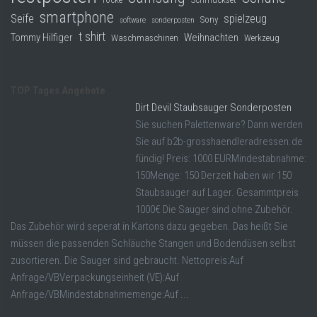
smartphone
Seife
spielzeug
Sony
software
sonderposten
t shirt
Tommy Hilfiger
Weihnachten
Waschmaschinen
Werkzeug
TOP Tages Angebote
Dirt Devil Staubsauger Sonderposten
Sie suchen Palettenware? Dann werden
Sie auf b2b-grosshaendleradressen.de
fündig! Preis: 1000 EURMindestabnahme:
150Menge: 150 Derzeit haben wir 150
Staubsauger auf Lager. Gesammtpreis
1000€ Die Sauger sind ohne Zubehör.
Das Zubehör wird seperat in Kartons dazu gegeben. Das heißt Sie
müssen die passenden Schläuche Stangen und Bodendüsen selbst
zusortieren. Die Sauger sind gebraucht. Nettopreis:Auf
Anfrage/VBVerpackungseinheit (VE):Auf
Anfrage/VBMindestabnahmemenge:Auf ...