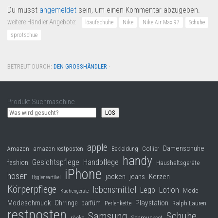
Du musst
angemeldet
sein, um einen Kommentar abzugeben.
weitere Händler Angebote:
löaufschuhe
Nike
Nike Air Max 97
Schuhe
sprotschue
BETREUT DURCH:
DEN GROSSHÄNDLER
·
Produkt Suchmaschine
LOS
apple
Damenschuhe
Collier
Amazon
amazon restposten
Bekleidung
handy
Gesichtspflege
Handpflege
fashion
Haushaltsgeräte
iPhone
hosen
jacken
jeans
Kerzen
Hygieneartikel
Körperpflege
lebensmittel
Lego
Lotion
Mode
Küchengeräte
Modeschmuck
Playstation
Ohrringe
parfüm
Perlenkette
Ralph Lauren
restposten
Samsung
Schuhe
röcke
Schmuckset